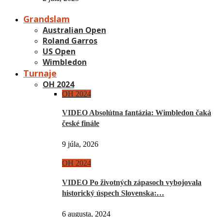
Grandslam
Australian Open
Roland Garros
US Open
Wimbledon
Turnaje
OH 2024
OH 2024
VIDEO Absolútna fantázia: Wimbledon čaká
české finále
9 júla, 2026
OH 2024
VIDEO Po životných zápasoch vybojovala
historický úspech Slovenska:…
6 augusta, 2024