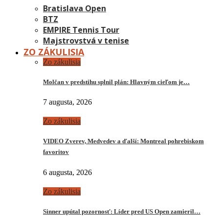
Bratislava Open
BTZ
EMPIRE Tennis Tour
Majstrovstvá v tenise
ZO ZÁKULISIA
Zo zákulisia
Molčan v predstihu splnil plán: Hlavným cieľom je…
7 augusta, 2026
Zo zákulisia
VIDEO Zverev, Medvedev a ďalší: Montreal pohrebiskom
favoritov
6 augusta, 2026
Zo zákulisia
Sinner upútal pozornosť: Líder pred US Open zamieril…