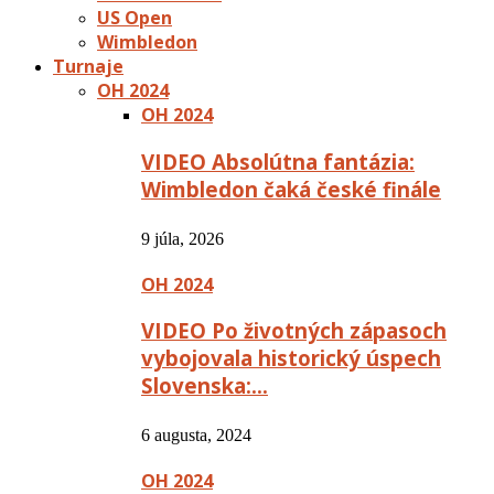
US Open
Wimbledon
Turnaje
OH 2024
OH 2024
VIDEO Absolútna fantázia:
Wimbledon čaká české finále
9 júla, 2026
OH 2024
VIDEO Po životných zápasoch
vybojovala historický úspech
Slovenska:…
6 augusta, 2024
OH 2024