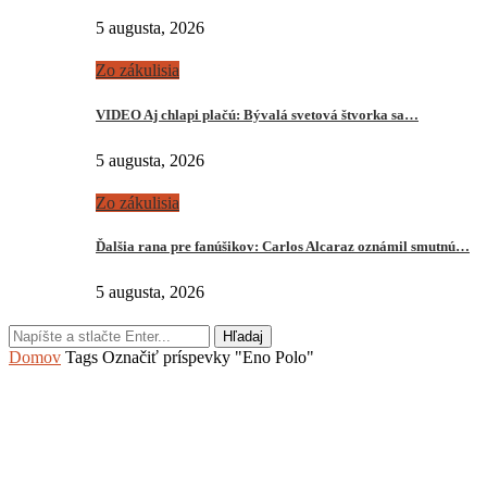
5 augusta, 2026
Zo zákulisia
VIDEO Aj chlapi plačú: Bývalá svetová štvorka sa…
5 augusta, 2026
Zo zákulisia
Ďalšia rana pre fanúšikov: Carlos Alcaraz oznámil smutnú…
5 augusta, 2026
Hľadaj
Domov
Tags
Označiť príspevky "Eno Polo"