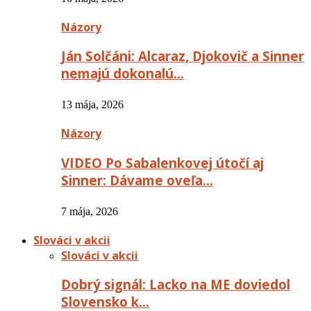
Názory
Ján Solčáni: Alcaraz, Djokovič a Sinner
nemajú dokonalú…
13 mája, 2026
Názory
VIDEO Po Sabalenkovej útočí aj
Sinner: Dávame oveľa…
7 mája, 2026
Slováci v akcii
Slováci v akcii
Dobrý signál: Lacko na ME doviedol
Slovensko k…