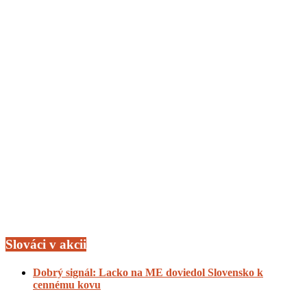
Slováci v akcii
Dobrý signál: Lacko na ME doviedol Slovensko k
cennému kovu