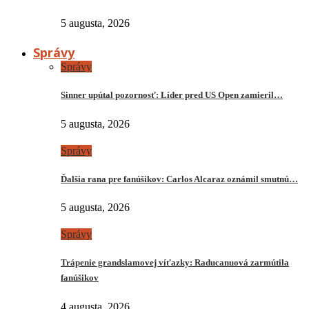
5 augusta, 2026
Správy
Správy
Sinner upútal pozornosť: Líder pred US Open zamieril…
5 augusta, 2026
Správy
Ďalšia rana pre fanúšikov: Carlos Alcaraz oznámil smutnú…
5 augusta, 2026
Správy
Trápenie grandslamovej víťazky: Raducanuová zarmútila
fanúšikov
4 augusta, 2026