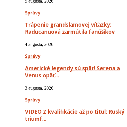
5 augusta, 2026
Správy
Trápenie grandslamovej víťazky:
Raducanuová zarmútila fanúšikov
4 augusta, 2026
Správy
Americké legendy sú späť! Serena a
Venus opäť…
3 augusta, 2026
Správy
VIDEO Z kvalifikácie až po titul: Ruský
triumf…