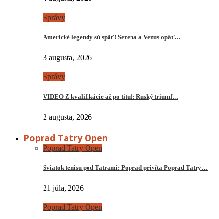
Správy
Americké legendy sú späť! Serena a Venus opäť…
3 augusta, 2026
Správy
VIDEO Z kvalifikácie až po titul: Ruský triumf…
2 augusta, 2026
Poprad Tatry Open
Poprad Tatry Open
Sviatok tenisu pod Tatrami: Poprad privíta Poprad Tatry…
21 júla, 2026
Poprad Tatry Open