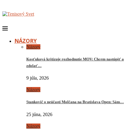
NÁZORY
Názory
Kosťuková kritizuje rozhodnutie MOV: Chcem nastúpiť a
zdolať…
9 júla, 2026
Názory
Stankovič o neúčasti Molčana na Bratislava Open: Sám…
25 júna, 2026
Názory