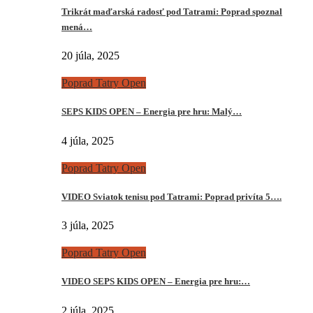
Trikrát maďarská radosť pod Tatrami: Poprad spoznal
mená…
20 júla, 2025
Poprad Tatry Open
SEPS KIDS OPEN – Energia pre hru: Malý…
4 júla, 2025
Poprad Tatry Open
VIDEO Sviatok tenisu pod Tatrami: Poprad privíta 5….
3 júla, 2025
Poprad Tatry Open
VIDEO SEPS KIDS OPEN – Energia pre hru:…
2 júla, 2025