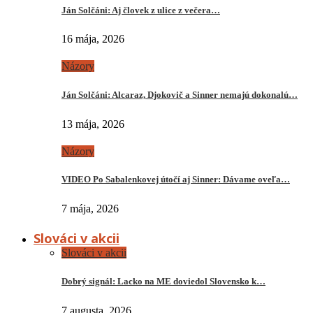
Ján Solčáni: Aj človek z ulice z večera…
16 mája, 2026
Názory
Ján Solčáni: Alcaraz, Djokovič a Sinner nemajú dokonalú…
13 mája, 2026
Názory
VIDEO Po Sabalenkovej útočí aj Sinner: Dávame oveľa…
7 mája, 2026
Slováci v akcii
Slováci v akcii
Dobrý signál: Lacko na ME doviedol Slovensko k…
7 augusta, 2026