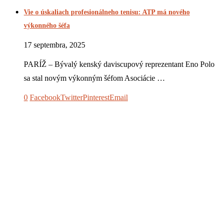
Vie o úskaliach profesionálneho tenisu: ATP má nového
výkonného šéfa
17 septembra, 2025
PARÍŽ – Bývalý kenský daviscupový reprezentant Eno Polo
sa stal novým výkonným šéfom Asociácie …
0
Facebook
Twitter
Pinterest
Email