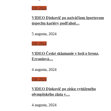
OH 2024
VIDEO Djokovič po najväčšom športovom
úspechu kariéry podľahol…
5 augusta, 2024
OH 2024
VIDEO České sklamanie v boji o bronz,
Erraniová…
4 augusta, 2024
OH 2024
VIDEO Djokovič po zisku vytúženého
olympijského zlata v…
4 augusta, 2024