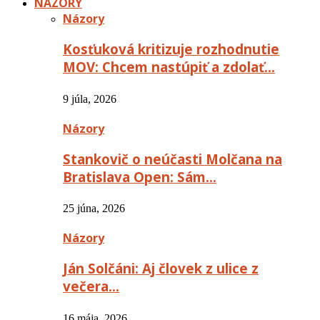
NÁZORY
Názory
Kosťuková kritizuje rozhodnutie
MOV: Chcem nastúpiť a zdolať…
9 júla, 2026
Názory
Stankovič o neúčasti Molčana na
Bratislava Open: Sám…
25 júna, 2026
Názory
Ján Solčáni: Aj človek z ulice z
večera…
16 mája, 2026