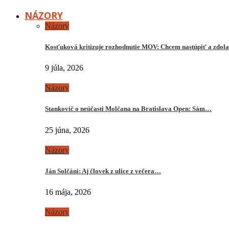
NÁZORY
Názory
Kosťuková kritizuje rozhodnutie MOV: Chcem nastúpiť a zdo
9 júla, 2026
Názory
Stankovič o neúčasti Molčana na Bratislava Open: Sám…
25 júna, 2026
Názory
Ján Solčáni: Aj človek z ulice z večera…
16 mája, 2026
Názory