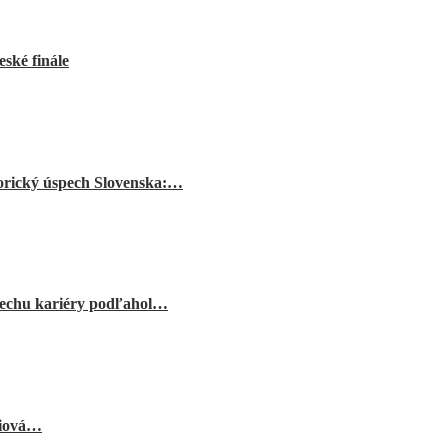
ské finále
orický úspech Slovenska:…
echu kariéry podľahol…
niová…