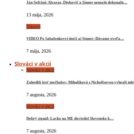
Ján Solčáni: Alcaraz, Djokovič a Sinner nemajú dokonalú…
13 mája, 2026
Názory
VIDEO Po Sabalenkovej útočí aj Sinner: Dávame oveľa…
7 mája, 2026
Slováci v akcii
Slováci v akcii
Zahodili šesť mečbalov: Mihalíková s Nichollsovou vyhrali tu
7 augusta, 2026
Slováci v akcii
Dobrý signál: Lacko na ME doviedol Slovensko k…
7 augusta, 2026