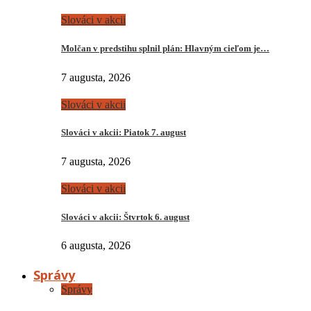
Slováci v akcii
Molčan v predstihu splnil plán: Hlavným cieľom je…
7 augusta, 2026
Slováci v akcii
Slováci v akcii: Piatok 7. august
7 augusta, 2026
Slováci v akcii
Slováci v akcii: Štvrtok 6. august
6 augusta, 2026
Správy
Správy