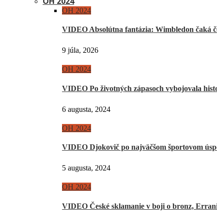
OH 2024
OH 2024
VIDEO Absolútna fantázia: Wimbledon čaká če
9 júla, 2026
OH 2024
VIDEO Po životných zápasoch vybojovala hist
6 augusta, 2024
OH 2024
VIDEO Djokovič po najväčšom športovom úsp
5 augusta, 2024
OH 2024
VIDEO České sklamanie v boji o bronz, Erra