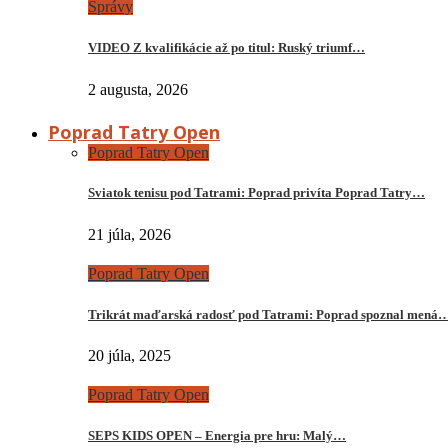
Správy
VIDEO Z kvalifikácie až po titul: Ruský triumf…
2 augusta, 2026
Poprad Tatry Open
Poprad Tatry Open
Sviatok tenisu pod Tatrami: Poprad privíta Poprad Tatry…
21 júla, 2026
Poprad Tatry Open
Trikrát maďarská radosť pod Tatrami: Poprad spoznal mená
20 júla, 2025
Poprad Tatry Open
SEPS KIDS OPEN – Energia pre hru: Malý…