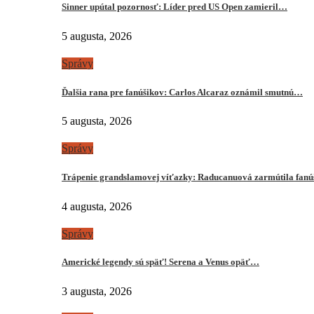
Sinner upútal pozornosť: Líder pred US Open zamieril…
5 augusta, 2026
Správy
Ďalšia rana pre fanúšikov: Carlos Alcaraz oznámil smutnú…
5 augusta, 2026
Správy
Trápenie grandslamovej víťazky: Raducanuová zarmútila fanú
4 augusta, 2026
Správy
Americké legendy sú späť! Serena a Venus opäť…
3 augusta, 2026