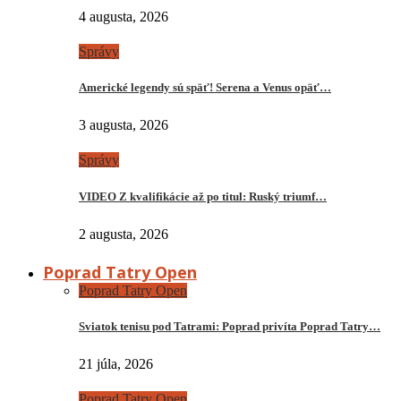
4 augusta, 2026
Správy
Americké legendy sú späť! Serena a Venus opäť…
3 augusta, 2026
Správy
VIDEO Z kvalifikácie až po titul: Ruský triumf…
2 augusta, 2026
Poprad Tatry Open
Poprad Tatry Open
Sviatok tenisu pod Tatrami: Poprad privíta Poprad Tatry…
21 júla, 2026
Poprad Tatry Open