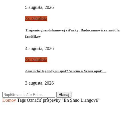
5 augusta, 2026
Zo zákulisia
Trápenie grandslamovej víťazky: Raducanuová zarmútila
fanúšikov
4 augusta, 2026
Zo zákulisia
Americké legendy sú späť! Serena a Venus opäť…
3 augusta, 2026
Hľadaj
Domov
Tags
Označiť príspevky "En Shuo Liangová"