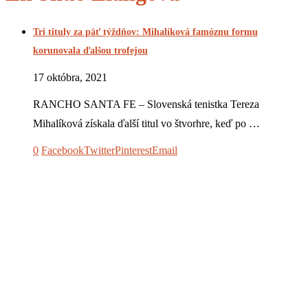
Tri tituly za päť týždňov: Mihalíková famóznu formu
korunovala ďalšou trofejou
17 októbra, 2021
RANCHO SANTA FE – Slovenská tenistka Tereza
Mihalíková získala ďalší titul vo štvorhre, keď po …
0
Facebook
Twitter
Pinterest
Email