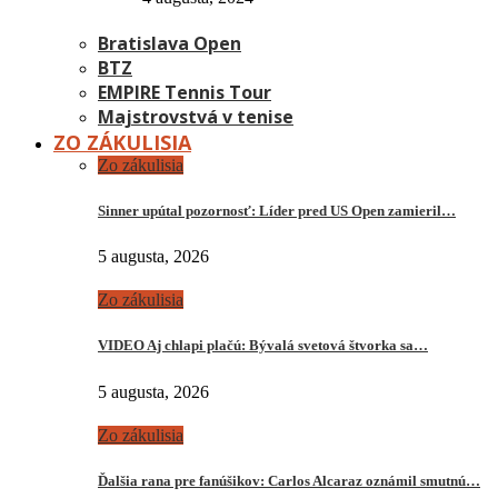
Bratislava Open
BTZ
EMPIRE Tennis Tour
Majstrovstvá v tenise
ZO ZÁKULISIA
Zo zákulisia
Sinner upútal pozornosť: Líder pred US Open zamieril…
5 augusta, 2026
Zo zákulisia
VIDEO Aj chlapi plačú: Bývalá svetová štvorka sa…
5 augusta, 2026
Zo zákulisia
Ďalšia rana pre fanúšikov: Carlos Alcaraz oznámil smutnú…