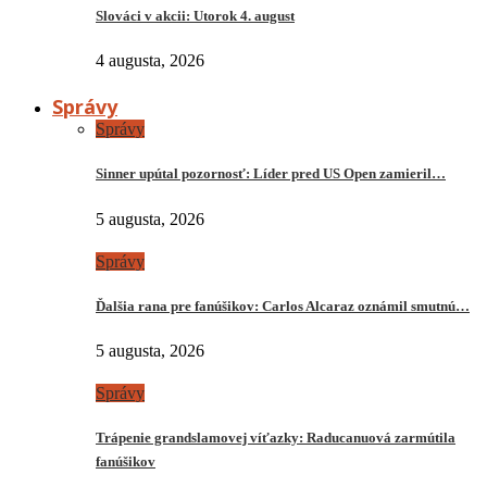
Slováci v akcii: Utorok 4. august
4 augusta, 2026
Správy
Správy
Sinner upútal pozornosť: Líder pred US Open zamieril…
5 augusta, 2026
Správy
Ďalšia rana pre fanúšikov: Carlos Alcaraz oznámil smutnú…
5 augusta, 2026
Správy
Trápenie grandslamovej víťazky: Raducanuová zarmútila
fanúšikov