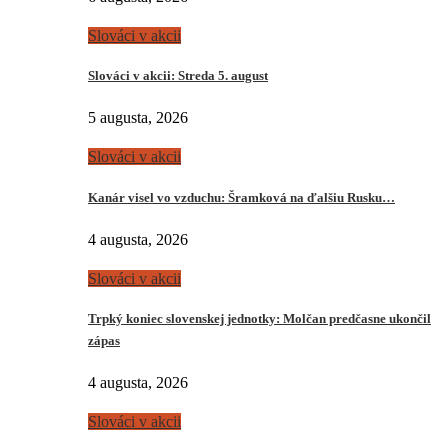
Slováci v akcii
Slováci v akcii: Streda 5. august
5 augusta, 2026
Slováci v akcii
Kanár visel vo vzduchu: Šramková na ďalšiu Rusku…
4 augusta, 2026
Slováci v akcii
Trpký koniec slovenskej jednotky: Molčan predčasne ukončil
zápas
4 augusta, 2026
Slováci v akcii