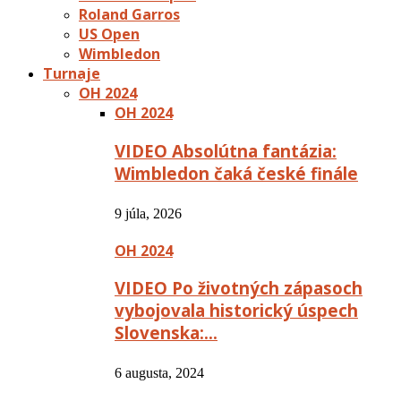
Roland Garros
US Open
Wimbledon
Turnaje
OH 2024
OH 2024
VIDEO Absolútna fantázia:
Wimbledon čaká české finále
9 júla, 2026
OH 2024
VIDEO Po životných zápasoch
vybojovala historický úspech
Slovenska:…
6 augusta, 2024