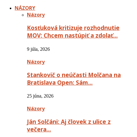
NÁZORY
Názory
Kosťuková kritizuje rozhodnutie
MOV: Chcem nastúpiť a zdolať…
9 júla, 2026
Názory
Stankovič o neúčasti Molčana na
Bratislava Open: Sám…
25 júna, 2026
Názory
Ján Solčáni: Aj človek z ulice z
večera…