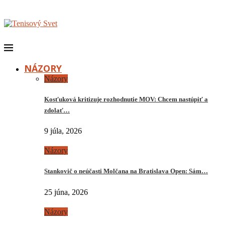
NÁZORY
Názory
Kosťuková kritizuje rozhodnutie MOV: Chcem nastúpiť a
zdolať…
9 júla, 2026
Názory
Stankovič o neúčasti Molčana na Bratislava Open: Sám…
25 júna, 2026
Názory