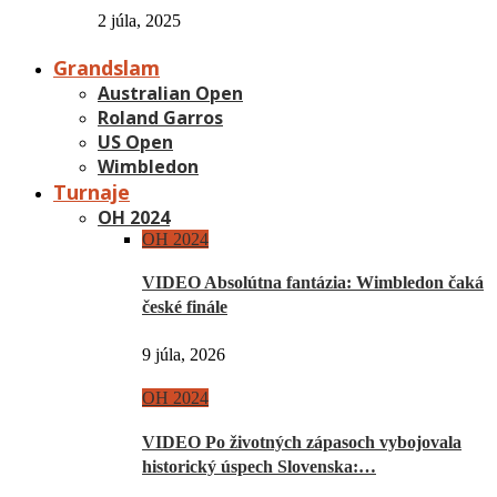
2 júla, 2025
Grandslam
Australian Open
Roland Garros
US Open
Wimbledon
Turnaje
OH 2024
OH 2024
VIDEO Absolútna fantázia: Wimbledon čaká
české finále
9 júla, 2026
OH 2024
VIDEO Po životných zápasoch vybojovala
historický úspech Slovenska:…