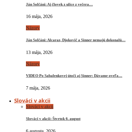
Ján Solčáni: Aj človek z ulice z večera…
16 mája, 2026
Názory
Ján Solčáni: Alcaraz, Djokovič a Sinner nemajú dokonalú…
13 mája, 2026
Názory
VIDEO Po Sabalenkovej útočí aj Sinner: Dávame oveľa…
7 mája, 2026
Slováci v akcii
Slováci v akcii
Slováci v akcii: Štvrtok 6. august
6 augusta, 2026