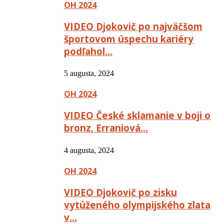
OH 2024
VIDEO Djokovič po najväčšom
športovom úspechu kariéry
podľahol…
5 augusta, 2024
OH 2024
VIDEO České sklamanie v boji o
bronz, Erraniová…
4 augusta, 2024
OH 2024
VIDEO Djokovič po zisku
vytúženého olympijského zlata
v…