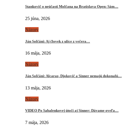
Stankovič o neúčasti Molčana na Bratislava Open: Sám…
25 júna, 2026
Názory
Ján Solčáni: Aj človek z ulice z večera…
16 mája, 2026
Názory
Ján Solčáni: Alcaraz, Djokovič a Sinner nemajú dokonalú…
13 mája, 2026
Názory
VIDEO Po Sabalenkovej útočí aj Sinner: Dávame oveľa…
7 mája, 2026