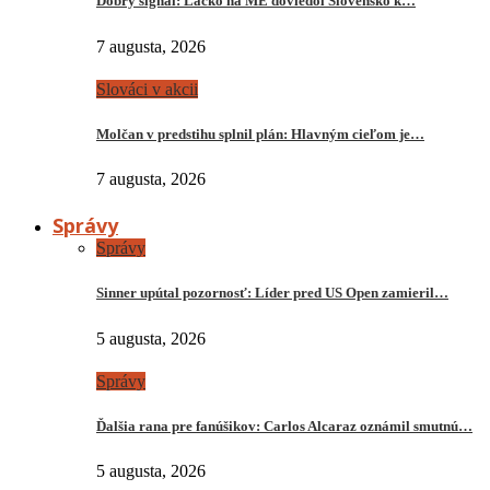
Dobrý signál: Lacko na ME doviedol Slovensko k…
7 augusta, 2026
Slováci v akcii
Molčan v predstihu splnil plán: Hlavným cieľom je…
7 augusta, 2026
Správy
Správy
Sinner upútal pozornosť: Líder pred US Open zamieril…
5 augusta, 2026
Správy
Ďalšia rana pre fanúšikov: Carlos Alcaraz oznámil smutnú…
5 augusta, 2026