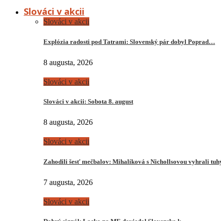
Slováci v akcii
Slováci v akcii
Explózia radosti pod Tatrami: Slovenský pár dobyl Poprad…
8 augusta, 2026
Slováci v akcii
Slováci v akcii: Sobota 8. august
8 augusta, 2026
Slováci v akcii
Zahodili šesť mečbalov: Mihalíková s Nichollsovou vyhrali tu
7 augusta, 2026
Slováci v akcii