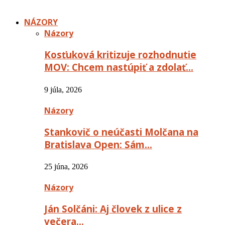
NÁZORY
Názory
Kosťuková kritizuje rozhodnutie
MOV: Chcem nastúpiť a zdolať…
9 júla, 2026
Názory
Stankovič o neúčasti Molčana na
Bratislava Open: Sám…
25 júna, 2026
Názory
Ján Solčáni: Aj človek z ulice z
večera…