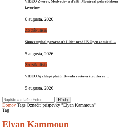
VIDEO Zverev, Medvedev a ďalší: Montreal pohrebiskom
favoritov
6 augusta, 2026
Zo zákulisia
Sinner upútal pozornosť: Líder pred US Open zamieril…
5 augusta, 2026
Zo zákulisia
VIDEO Aj chlapi plačú: Bývalá svetová štvorka sa…
5 augusta, 2026
Hľadaj
Domov
Tags
Označiť príspevky "Elyan Kammoun"
Tag
Elyan Kammoun