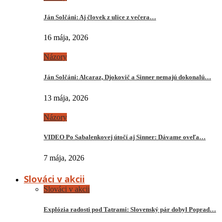
Ján Solčáni: Aj človek z ulice z večera…
16 mája, 2026
Názory
Ján Solčáni: Alcaraz, Djokovič a Sinner nemajú dokonalú…
13 mája, 2026
Názory
VIDEO Po Sabalenkovej útočí aj Sinner: Dávame oveľa…
7 mája, 2026
Slováci v akcii
Slováci v akcii
Explózia radosti pod Tatrami: Slovenský pár dobyl Poprad…