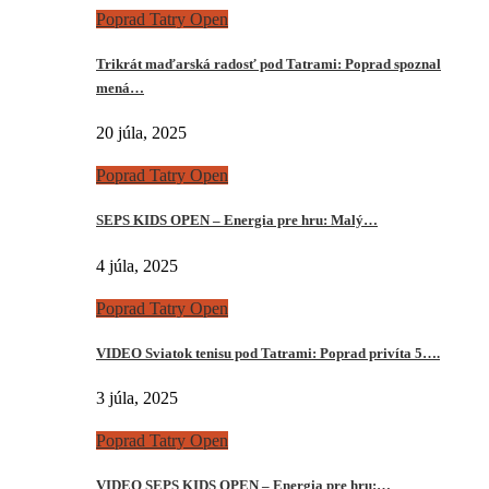
Poprad Tatry Open
Trikrát maďarská radosť pod Tatrami: Poprad spoznal
mená…
20 júla, 2025
Poprad Tatry Open
SEPS KIDS OPEN – Energia pre hru: Malý…
4 júla, 2025
Poprad Tatry Open
VIDEO Sviatok tenisu pod Tatrami: Poprad privíta 5….
3 júla, 2025
Poprad Tatry Open
VIDEO SEPS KIDS OPEN – Energia pre hru:…