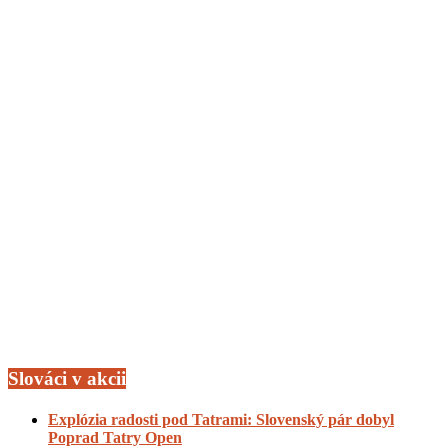
Slováci v akcii
Explózia radosti pod Tatrami: Slovenský pár dobyl
Poprad Tatry Open