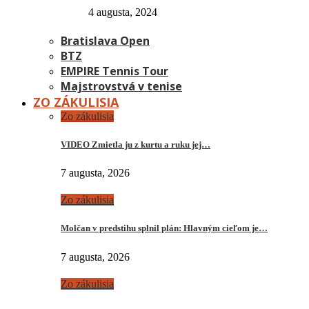
4 augusta, 2024
Bratislava Open
BTZ
EMPIRE Tennis Tour
Majstrovstvá v tenise
ZO ZÁKULISIA
Zo zákulisia
VIDEO Zmietla ju z kurtu a ruku jej…
7 augusta, 2026
Zo zákulisia
Molčan v predstihu splnil plán: Hlavným cieľom je…
7 augusta, 2026
Zo zákulisia