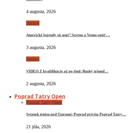
4 augusta, 2026
Správy
Americké legendy sú späť! Serena a Venus opäť…
3 augusta, 2026
Správy
VIDEO Z kvalifikácie až po titul: Ruský triumf…
2 augusta, 2026
Poprad Tatry Open
Poprad Tatry Open
Sviatok tenisu pod Tatrami: Poprad privíta Poprad Tatry…
21 júla, 2026