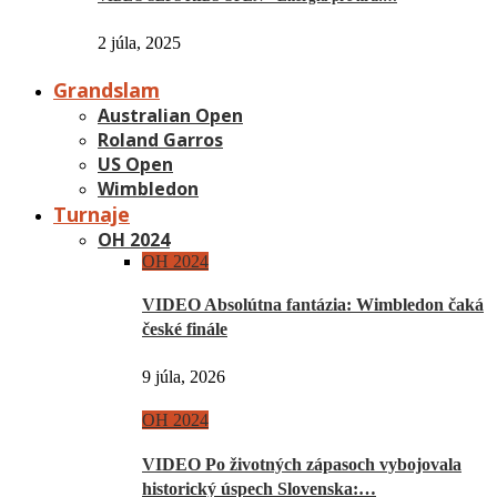
2 júla, 2025
Grandslam
Australian Open
Roland Garros
US Open
Wimbledon
Turnaje
OH 2024
OH 2024
VIDEO Absolútna fantázia: Wimbledon čaká
české finále
9 júla, 2026
OH 2024
VIDEO Po životných zápasoch vybojovala
historický úspech Slovenska:…