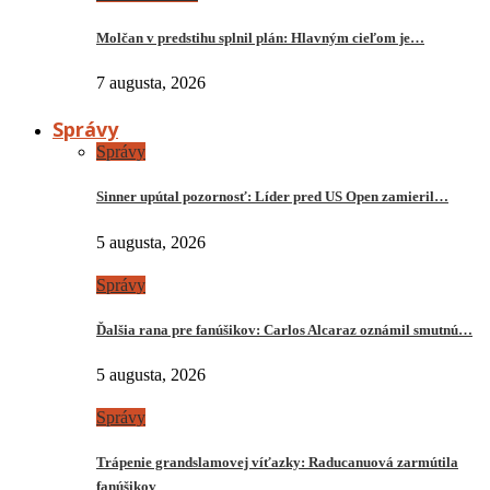
Molčan v predstihu splnil plán: Hlavným cieľom je…
7 augusta, 2026
Správy
Správy
Sinner upútal pozornosť: Líder pred US Open zamieril…
5 augusta, 2026
Správy
Ďalšia rana pre fanúšikov: Carlos Alcaraz oznámil smutnú…
5 augusta, 2026
Správy
Trápenie grandslamovej víťazky: Raducanuová zarmútila
fanúšikov