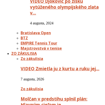
VIDEO Djokovič po zisku
vytúženého olympijského zlata
v…
4 augusta, 2024
Bratislava Open
BTZ
EMPIRE Tennis Tour
Majstrovstvá v tenise
ZO ZÁKULISIA
Zo zákulisia
VIDEO Zmietla ju z kurtu a ruku jej…
7 augusta, 2026
Zo zákulisia
Molčan v predstihu splnil plán:
Hlavným cieľom je…