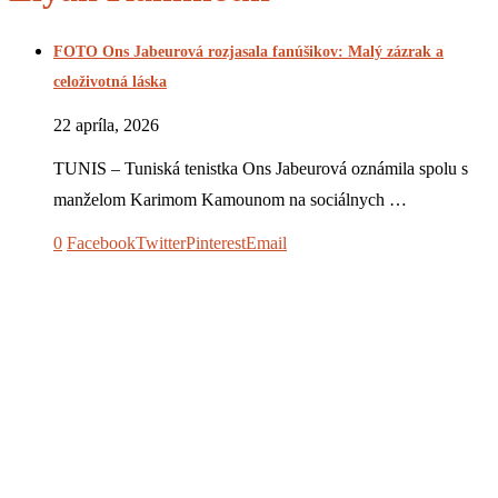
FOTO Ons Jabeurová rozjasala fanúšikov: Malý zázrak a
celoživotná láska
22 apríla, 2026
TUNIS – Tuniská tenistka Ons Jabeurová oznámila spolu s
manželom Karimom Kamounom na sociálnych …
0
Facebook
Twitter
Pinterest
Email