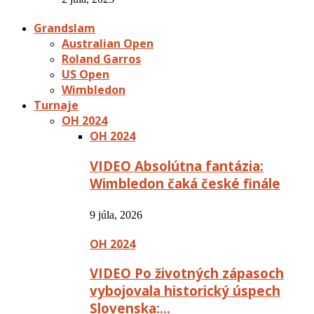
Grandslam
Australian Open
Roland Garros
US Open
Wimbledon
Turnaje
OH 2024
OH 2024
VIDEO Absolútna fantázia:
Wimbledon čaká české finále
9 júla, 2026
OH 2024
VIDEO Po životných zápasoch
vybojovala historický úspech
Slovenska:…