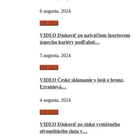
6 augusta, 2024
OH 2024
VIDEO Djokovič po najväčšom športovom
úspechu kariéry podľahol…
5 augusta, 2024
OH 2024
VIDEO České sklamanie v boji o bronz,
Erraniová…
4 augusta, 2024
OH 2024
VIDEO Djokovič po zisku vytúženého
olympijského zlata v…