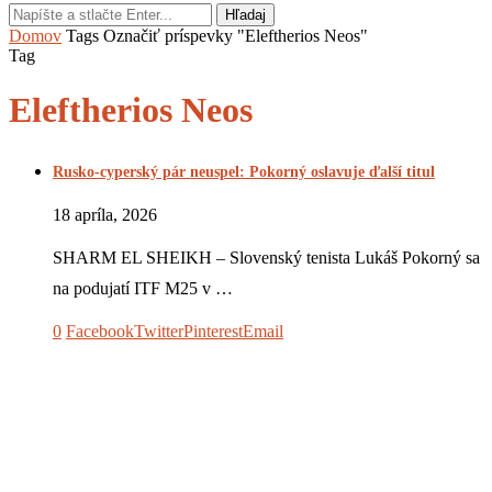
Hľadaj
Domov
Tags
Označiť príspevky "Eleftherios Neos"
Tag
Eleftherios Neos
Rusko-cyperský pár neuspel: Pokorný oslavuje ďalší titul
18 apríla, 2026
SHARM EL SHEIKH – Slovenský tenista Lukáš Pokorný sa
na podujatí ITF M25 v …
0
Facebook
Twitter
Pinterest
Email