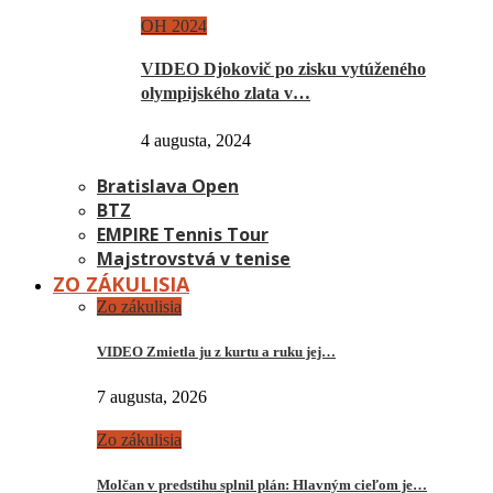
OH 2024
VIDEO Djokovič po zisku vytúženého
olympijského zlata v…
4 augusta, 2024
Bratislava Open
BTZ
EMPIRE Tennis Tour
Majstrovstvá v tenise
ZO ZÁKULISIA
Zo zákulisia
VIDEO Zmietla ju z kurtu a ruku jej…
7 augusta, 2026
Zo zákulisia
Molčan v predstihu splnil plán: Hlavným cieľom je…