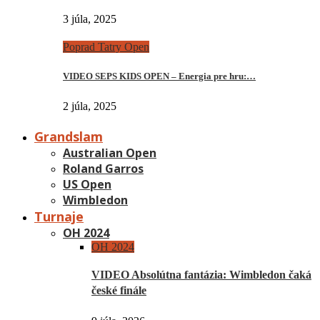
3 júla, 2025
Poprad Tatry Open
VIDEO SEPS KIDS OPEN – Energia pre hru:…
2 júla, 2025
Grandslam
Australian Open
Roland Garros
US Open
Wimbledon
Turnaje
OH 2024
OH 2024
VIDEO Absolútna fantázia: Wimbledon čaká
české finále