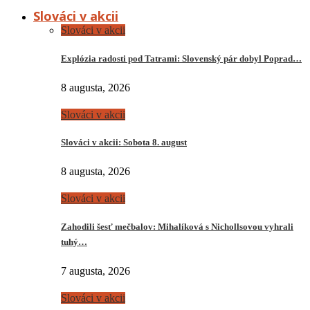
Slováci v akcii
Slováci v akcii
Explózia radosti pod Tatrami: Slovenský pár dobyl Poprad…
8 augusta, 2026
Slováci v akcii
Slováci v akcii: Sobota 8. august
8 augusta, 2026
Slováci v akcii
Zahodili šesť mečbalov: Mihalíková s Nichollsovou vyhrali
tuhý…
7 augusta, 2026
Slováci v akcii