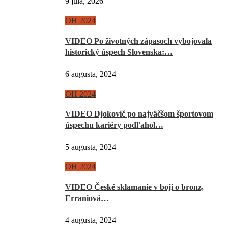
9 júla, 2026
OH 2024
VIDEO Po životných zápasoch vybojovala
historický úspech Slovenska:…
6 augusta, 2024
OH 2024
VIDEO Djokovič po najväčšom športovom
úspechu kariéry podľahol…
5 augusta, 2024
OH 2024
VIDEO České sklamanie v boji o bronz,
Erraniová…
4 augusta, 2024