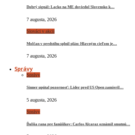
Dobrý signál: Lacko na ME doviedol Slovensko k…
7 augusta, 2026
Slováci v akcii
Molčan v predstihu splnil plán: Hlavným cieľom je…
7 augusta, 2026
Správy
Správy
Sinner upútal pozornosť: Líder pred US Open zamieril…
5 augusta, 2026
Správy
Ďalšia rana pre fanúšikov: Carlos Alcaraz oznámil smutnú…