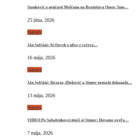
Stankovič o neúčasti Molčana na Bratislava Open: Sám…
25 júna, 2026
Názory
Ján Solčáni: Aj človek z ulice z večera…
16 mája, 2026
Názory
Ján Solčáni: Alcaraz, Djokovič a Sinner nemajú dokonalú…
13 mája, 2026
Názory
VIDEO Po Sabalenkovej útočí aj Sinner: Dávame oveľa…
7 mája, 2026