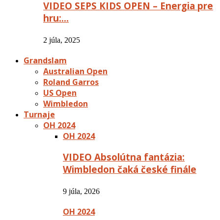
VIDEO SEPS KIDS OPEN – Energia pre
hru:…
2 júla, 2025
Grandslam
Australian Open
Roland Garros
US Open
Wimbledon
Turnaje
OH 2024
OH 2024
VIDEO Absolútna fantázia:
Wimbledon čaká české finále
9 júla, 2026
OH 2024