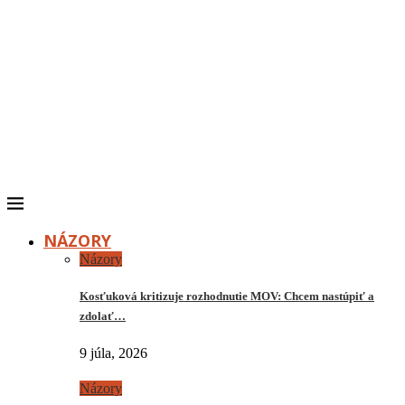
NÁZORY
Názory
Kosťuková kritizuje rozhodnutie MOV: Chcem nastúpiť a
zdolať…
9 júla, 2026
Názory