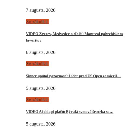
7 augusta, 2026
Zo zákulisia
VIDEO Zverev, Medvedev a ďalší: Montreal pohrebiskom
favoritov
6 augusta, 2026
Zo zákulisia
Sinner upútal pozornosť: Líder pred US Open zamieril…
5 augusta, 2026
Zo zákulisia
VIDEO Aj chlapi plačú: Bývalá svetová štvorka sa…
5 augusta, 2026