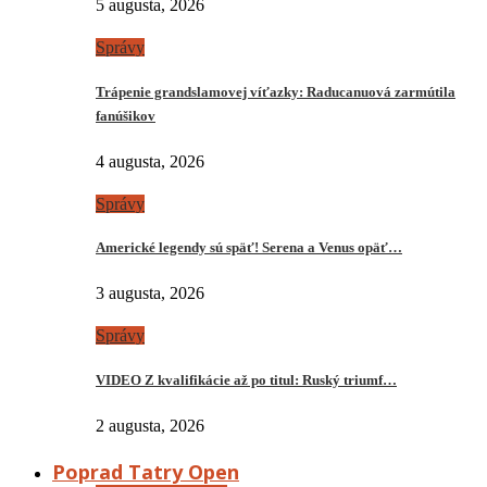
5 augusta, 2026
Správy
Trápenie grandslamovej víťazky: Raducanuová zarmútila
fanúšikov
4 augusta, 2026
Správy
Americké legendy sú späť! Serena a Venus opäť…
3 augusta, 2026
Správy
VIDEO Z kvalifikácie až po titul: Ruský triumf…
2 augusta, 2026
Poprad Tatry Open