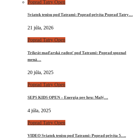
Poprad Tatry Open
Sviatok tenisu pod Tatrami: Poprad privíta Poprad Tatry…
21 júla, 2026
Poprad Tatry Open
Trikrát maďarská radosť pod Tatrami: Poprad spoznal
mená…
20 júla, 2025
Poprad Tatry Open
SEPS KIDS OPEN – Energia pre hru: Malý…
4 júla, 2025
Poprad Tatry Open
VIDEO Sviatok tenisu pod Tatrami: Poprad privíta 5….