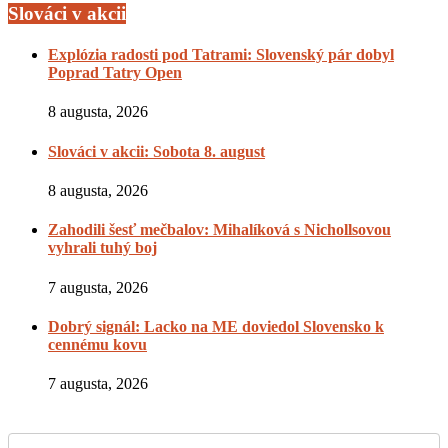
Slováci v akcii
Explózia radosti pod Tatrami: Slovenský pár dobyl
Poprad Tatry Open
8 augusta, 2026
Slováci v akcii: Sobota 8. august
8 augusta, 2026
Zahodili šesť mečbalov: Mihalíková s Nichollsovou
vyhrali tuhý boj
7 augusta, 2026
Dobrý signál: Lacko na ME doviedol Slovensko k
cennému kovu
7 augusta, 2026