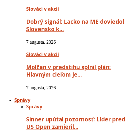
Slováci v akcii
Dobrý signál: Lacko na ME doviedol
Slovensko k…
7 augusta, 2026
Slováci v akcii
Molčan v predstihu splnil plán:
Hlavným cieľom je…
7 augusta, 2026
Správy
Správy
Sinner upútal pozornosť: Líder pred
US Open zamieril…