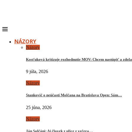
NÁZORY
Názory
Kosťuková kritizuje rozhodnutie MOV: Chcem nastúpiť a zdo
9 júla, 2026
Názory
Stankovič o neúčasti Molčana na Bratislava Open: Sám…
25 júna, 2026
Názory
Ján Solčáni: Aj človek z ulice z večera…