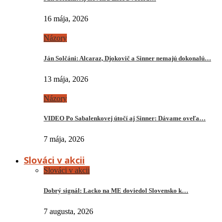
16 mája, 2026
Názory
Ján Solčáni: Alcaraz, Djokovič a Sinner nemajú dokonalú…
13 mája, 2026
Názory
VIDEO Po Sabalenkovej útočí aj Sinner: Dávame oveľa…
7 mája, 2026
Slováci v akcii
Slováci v akcii
Dobrý signál: Lacko na ME doviedol Slovensko k…
7 augusta, 2026