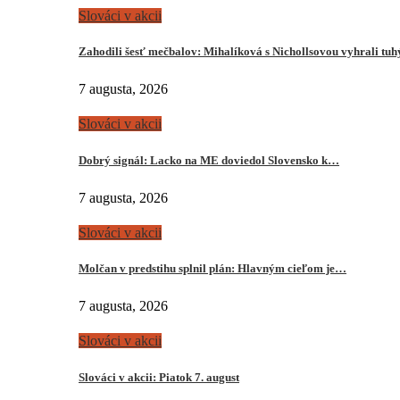
Slováci v akcii
Zahodili šesť mečbalov: Mihalíková s Nichollsovou vyhrali tu
7 augusta, 2026
Slováci v akcii
Dobrý signál: Lacko na ME doviedol Slovensko k…
7 augusta, 2026
Slováci v akcii
Molčan v predstihu splnil plán: Hlavným cieľom je…
7 augusta, 2026
Slováci v akcii
Slováci v akcii: Piatok 7. august