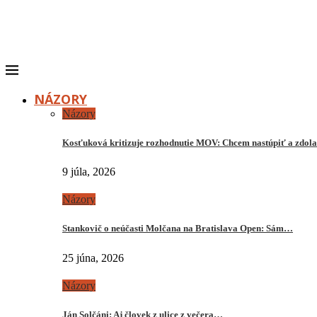
NÁZORY
Názory
Kosťuková kritizuje rozhodnutie MOV: Chcem nastúpiť a zdo
9 júla, 2026
Názory
Stankovič o neúčasti Molčana na Bratislava Open: Sám…
25 júna, 2026
Názory
Ján Solčáni: Aj človek z ulice z večera…