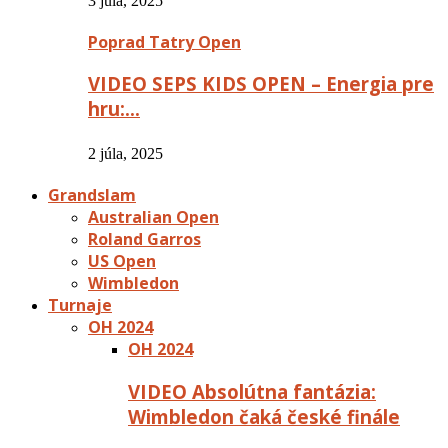
3 júla, 2025
Poprad Tatry Open
VIDEO SEPS KIDS OPEN – Energia pre
hru:…
2 júla, 2025
Grandslam
Australian Open
Roland Garros
US Open
Wimbledon
Turnaje
OH 2024
OH 2024
VIDEO Absolútna fantázia:
Wimbledon čaká české finále