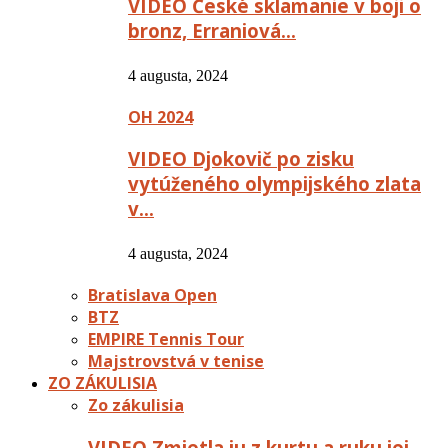
VIDEO České sklamanie v boji o
bronz, Erraniová…
4 augusta, 2024
OH 2024
VIDEO Djokovič po zisku
vytúženého olympijského zlata
v…
4 augusta, 2024
Bratislava Open
BTZ
EMPIRE Tennis Tour
Majstrovstvá v tenise
ZO ZÁKULISIA
Zo zákulisia
VIDEO Zmietla ju z kurtu a ruku jej…