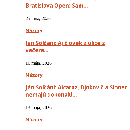
Bratislava Open: Sám…
25 júna, 2026
Názory
Ján Solčáni: Aj človek z ulice z
večera…
16 mája, 2026
Názory
Ján Solčáni: Alcaraz, Djokovič a Sinner
nemajú dokonalú…
13 mája, 2026
Názory