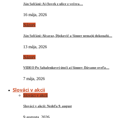
Ján Solčáni: Aj človek z ulice z večera…
16 mája, 2026
Názory
Ján Solčáni: Alcaraz, Djokovič a Sinner nemajú dokonalú…
13 mája, 2026
Názory
VIDEO Po Sabalenkovej útočí aj Sinner: Dávame oveľa…
7 mája, 2026
Slováci v akcii
Slováci v akcii
Slováci v akcii: Nedeľa 9. august
9 augusta, 2026