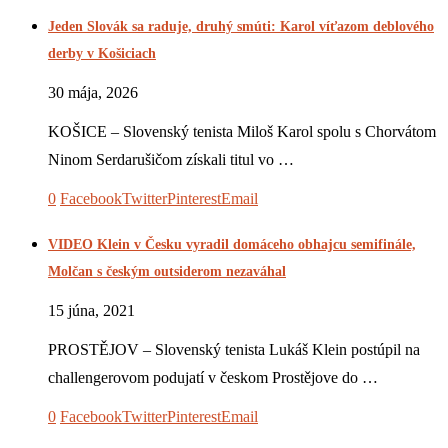
Jeden Slovák sa raduje, druhý smúti: Karol víťazom deblového
derby v Košiciach
30 mája, 2026
KOŠICE – Slovenský tenista Miloš Karol spolu s Chorvátom
Ninom Serdarušičom získali titul vo …
0
Facebook
Twitter
Pinterest
Email
VIDEO Klein v Česku vyradil domáceho obhajcu semifinále,
Molčan s českým outsiderom nezaváhal
15 júna, 2021
PROSTĚJOV – Slovenský tenista Lukáš Klein postúpil na
challengerovom podujatí v českom Prostějove do …
0
Facebook
Twitter
Pinterest
Email