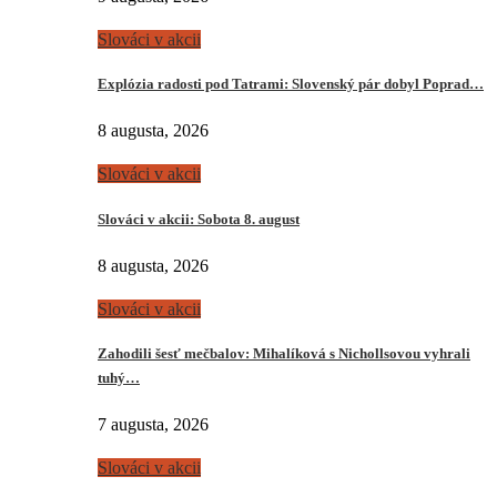
Slováci v akcii
Explózia radosti pod Tatrami: Slovenský pár dobyl Poprad…
8 augusta, 2026
Slováci v akcii
Slováci v akcii: Sobota 8. august
8 augusta, 2026
Slováci v akcii
Zahodili šesť mečbalov: Mihalíková s Nichollsovou vyhrali
tuhý…
7 augusta, 2026
Slováci v akcii