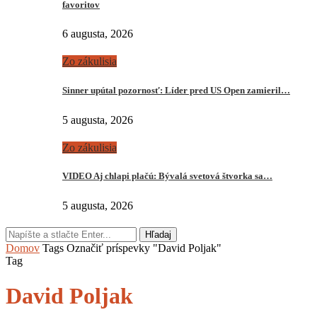
favoritov
6 augusta, 2026
Zo zákulisia
Sinner upútal pozornosť: Líder pred US Open zamieril…
5 augusta, 2026
Zo zákulisia
VIDEO Aj chlapi plačú: Bývalá svetová štvorka sa…
5 augusta, 2026
Hľadaj
Domov
Tags
Označiť príspevky "David Poljak"
Tag
David Poljak