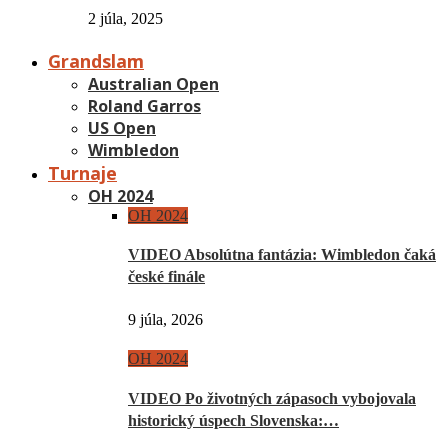
2 júla, 2025
Grandslam
Australian Open
Roland Garros
US Open
Wimbledon
Turnaje
OH 2024
OH 2024
VIDEO Absolútna fantázia: Wimbledon čaká
české finále
9 júla, 2026
OH 2024
VIDEO Po životných zápasoch vybojovala
historický úspech Slovenska:…