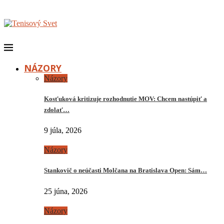
NÁZORY
Názory
Kosťuková kritizuje rozhodnutie MOV: Chcem nastúpiť a
zdolať…
9 júla, 2026
Názory
Stankovič o neúčasti Molčana na Bratislava Open: Sám…
25 júna, 2026
Názory