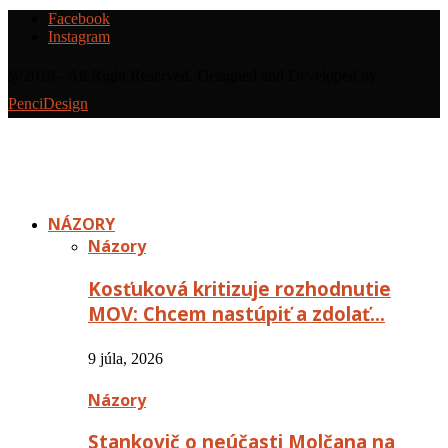
Facebook
Instagram
@2019 - All Right Reserved. Designed and Developed by
PenciDesign
NÁZORY
Názory
Kosťuková kritizuje rozhodnutie
MOV: Chcem nastúpiť a zdolať…
9 júla, 2026
Názory
Stankovič o neúčasti Molčana na