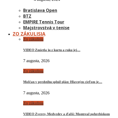
Bratislava Open
BTZ
EMPIRE Tennis Tour
Majstrovstvá v tenise
ZO ZÁKULISIA
Zo zákulisia
VIDEO Zmietla ju z kurtu a ruku jej…
7 augusta, 2026
Zo zákulisia
Molčan v predstihu splnil plán: Hlavným cieľom je…
7 augusta, 2026
Zo zákulisia
VIDEO Zverev, Medvedev a ďalší: Montreal pohrebiskom