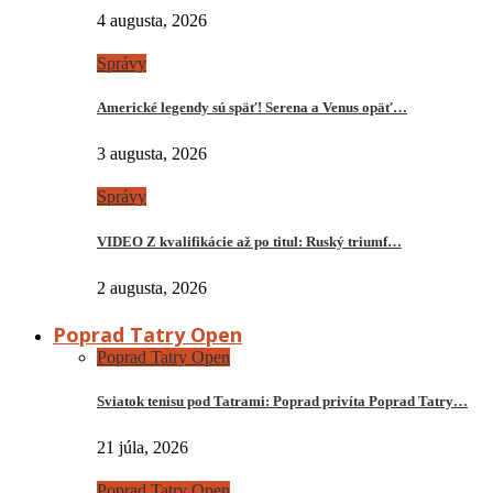
4 augusta, 2026
Správy
Americké legendy sú späť! Serena a Venus opäť…
3 augusta, 2026
Správy
VIDEO Z kvalifikácie až po titul: Ruský triumf…
2 augusta, 2026
Poprad Tatry Open
Poprad Tatry Open
Sviatok tenisu pod Tatrami: Poprad privíta Poprad Tatry…
21 júla, 2026
Poprad Tatry Open