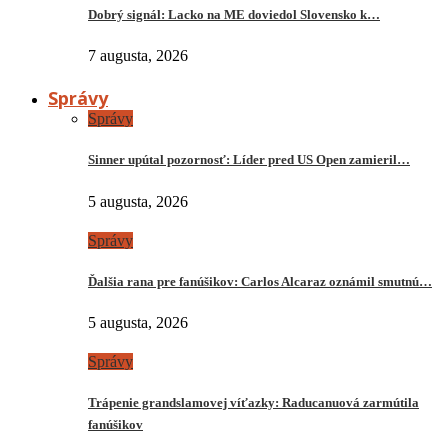
Dobrý signál: Lacko na ME doviedol Slovensko k…
7 augusta, 2026
Správy
Správy
Sinner upútal pozornosť: Líder pred US Open zamieril…
5 augusta, 2026
Správy
Ďalšia rana pre fanúšikov: Carlos Alcaraz oznámil smutnú…
5 augusta, 2026
Správy
Trápenie grandslamovej víťazky: Raducanuová zarmútila
fanúšikov