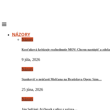
NÁZORY
Názory
Kosťuková kritizuje rozhodnutie MOV: Chcem nastúpiť a zdo
9 júla, 2026
Názory
Stankovič o neúčasti Molčana na Bratislava Open: Sám…
25 júna, 2026
Názory
Ján Solčáni: Aj človek z ulice z večera…