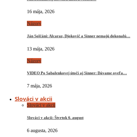
16 mája, 2026
Názory
Ján Solčáni: Alcaraz, Djokovič a Sinner nemajú dokonalú…
13 mája, 2026
Názory
VIDEO Po Sabalenkovej útočí aj Sinner: Dávame oveľa…
7 mája, 2026
Slováci v akcii
Slováci v akcii
Slováci v akcii: Štvrtok 6. august
6 augusta, 2026