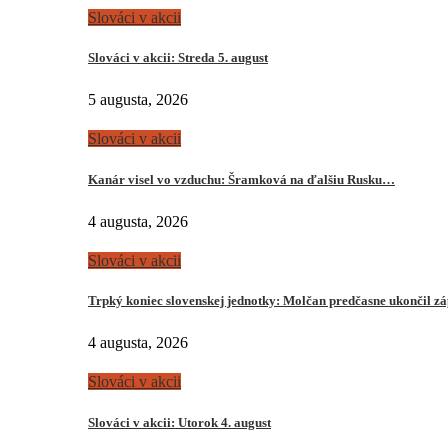
Slováci v akcii
Slováci v akcii: Streda 5. august
5 augusta, 2026
Slováci v akcii
Kanár visel vo vzduchu: Šramková na ďalšiu Rusku…
4 augusta, 2026
Slováci v akcii
Trpký koniec slovenskej jednotky: Molčan predčasne ukončil z
4 augusta, 2026
Slováci v akcii
Slováci v akcii: Utorok 4. august