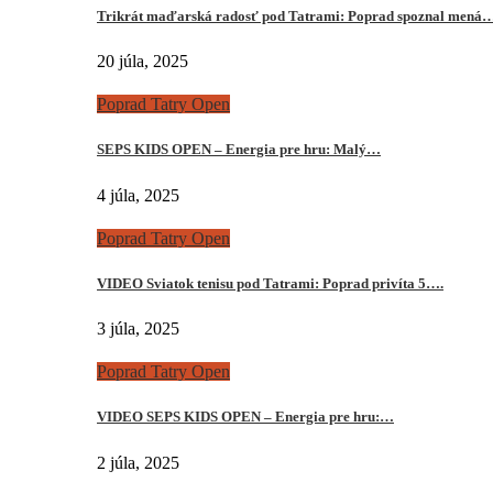
Trikrát maďarská radosť pod Tatrami: Poprad spoznal mená
20 júla, 2025
Poprad Tatry Open
SEPS KIDS OPEN – Energia pre hru: Malý…
4 júla, 2025
Poprad Tatry Open
VIDEO Sviatok tenisu pod Tatrami: Poprad privíta 5….
3 júla, 2025
Poprad Tatry Open
VIDEO SEPS KIDS OPEN – Energia pre hru:…
2 júla, 2025