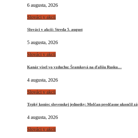
6 augusta, 2026
Slováci v akcii
Slováci v akcii: Streda 5. august
5 augusta, 2026
Slováci v akcii
Kanár visel vo vzduchu: Šramková na ďalšiu Rusku…
4 augusta, 2026
Slováci v akcii
Trpký koniec slovenskej jednotky: Molčan predčasne ukončil z
4 augusta, 2026
Slováci v akcii