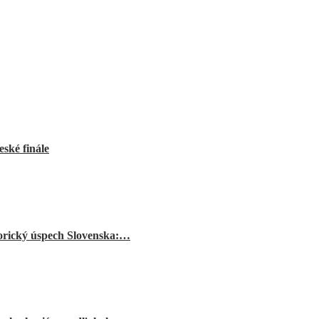
ské finále
orický úspech Slovenska:…