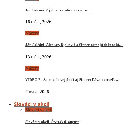
Ján Solčáni: Aj človek z ulice z večera…
16 mája, 2026
Názory
Ján Solčáni: Alcaraz, Djokovič a Sinner nemajú dokonalú…
13 mája, 2026
Názory
VIDEO Po Sabalenkovej útočí aj Sinner: Dávame oveľa…
7 mája, 2026
Slováci v akcii
Slováci v akcii
Slováci v akcii: Štvrtok 6. august