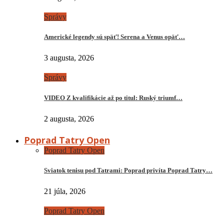
Správy
Americké legendy sú späť! Serena a Venus opäť…
3 augusta, 2026
Správy
VIDEO Z kvalifikácie až po titul: Ruský triumf…
2 augusta, 2026
Poprad Tatry Open
Poprad Tatry Open
Sviatok tenisu pod Tatrami: Poprad privíta Poprad Tatry…
21 júla, 2026
Poprad Tatry Open