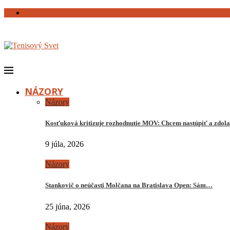
NÁZORY
Názory
Kosťuková kritizuje rozhodnutie MOV: Chcem nastúpiť a zdo
9 júla, 2026
Názory
Stankovič o neúčasti Molčana na Bratislava Open: Sám…
25 júna, 2026
Názory