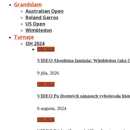
Grandslam
Australian Open
Roland Garros
US Open
Wimbledon
Turnaje
OH 2024
OH 2024
VIDEO Absolútna fantázia: Wimbledon čaká če
9 júla, 2026
OH 2024
VIDEO Po životných zápasoch vybojovala hist
6 augusta, 2024
OH 2024