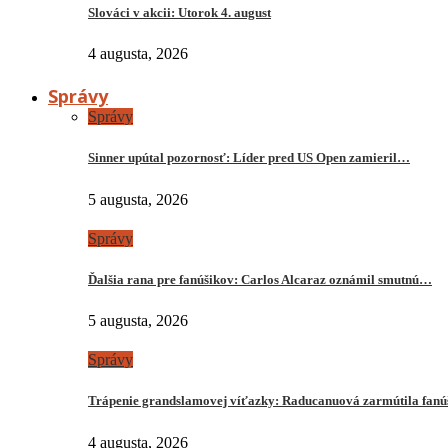
Slováci v akcii: Utorok 4. august
4 augusta, 2026
Správy
Správy
Sinner upútal pozornosť: Líder pred US Open zamieril…
5 augusta, 2026
Správy
Ďalšia rana pre fanúšikov: Carlos Alcaraz oznámil smutnú…
5 augusta, 2026
Správy
Trápenie grandslamovej víťazky: Raducanuová zarmútila fanú
4 augusta, 2026