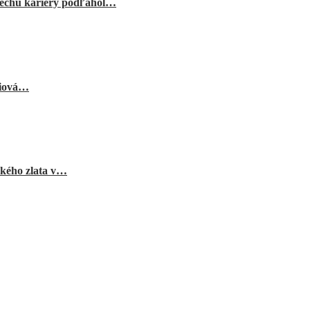
echu kariéry podľahol…
niová…
ského zlata v…