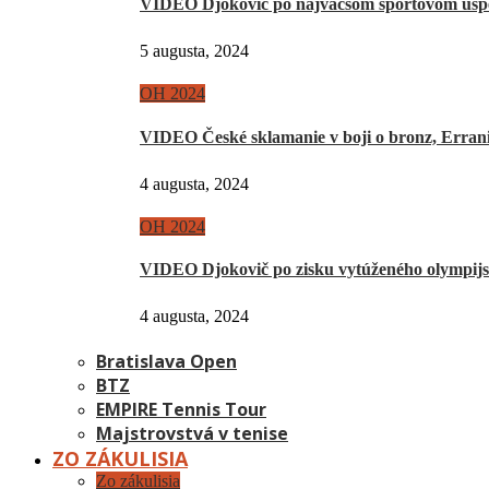
VIDEO Djokovič po najväčšom športovom úsp
5 augusta, 2024
OH 2024
VIDEO České sklamanie v boji o bronz, Erra
4 augusta, 2024
OH 2024
VIDEO Djokovič po zisku vytúženého olympij
4 augusta, 2024
Bratislava Open
BTZ
EMPIRE Tennis Tour
Majstrovstvá v tenise
ZO ZÁKULISIA
Zo zákulisia