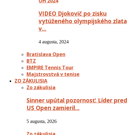
OH 2024
VIDEO Djokovič po zisku
vytúženého olympijského zlata
v…
4 augusta, 2024
Bratislava Open
BTZ
EMPIRE Tennis Tour
Majstrovstvá v tenise
ZO ZÁKULISIA
Zo zákulisia
Sinner upútal pozornosť: Líder pred
US Open zamieril…
5 augusta, 2026
Zo zákulisia