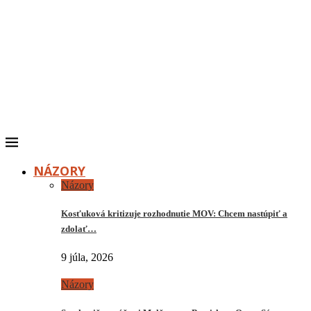
NÁZORY
Názory
Kosťuková kritizuje rozhodnutie MOV: Chcem nastúpiť a
zdolať…
9 júla, 2026
Názory