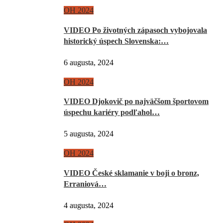
OH 2024
VIDEO Po životných zápasoch vybojovala
historický úspech Slovenska:…
6 augusta, 2024
OH 2024
VIDEO Djokovič po najväčšom športovom
úspechu kariéry podľahol…
5 augusta, 2024
OH 2024
VIDEO České sklamanie v boji o bronz,
Erraniová…
4 augusta, 2024