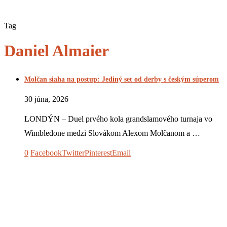
Tag
Daniel Almaier
Molčan siaha na postup: Jediný set od derby s českým súperom
30 júna, 2026
LONDÝN – Duel prvého kola grandslamového turnaja vo
Wimbledone medzi Slovákom Alexom Molčanom a …
0
Facebook
Twitter
Pinterest
Email