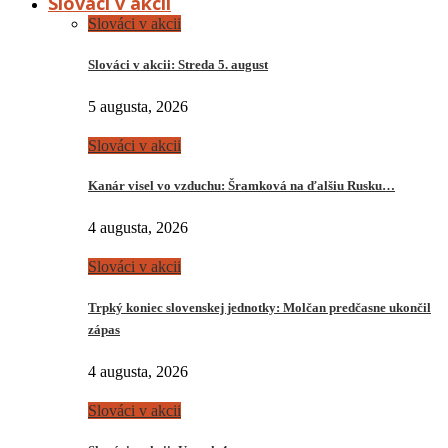
Slováci v akcii
Slováci v akcii
Slováci v akcii: Streda 5. august
5 augusta, 2026
Slováci v akcii
Kanár visel vo vzduchu: Šramková na ďalšiu Rusku…
4 augusta, 2026
Slováci v akcii
Trpký koniec slovenskej jednotky: Molčan predčasne ukončil
zápas
4 augusta, 2026
Slováci v akcii