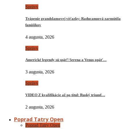
Správy
Trápenie grandslamovej víťazky: Raducanuová zarmútila
fanúšikov
4 augusta, 2026
Správy
Americké legendy sú späť! Serena a Venus opäť…
3 augusta, 2026
Správy
VIDEO Z kvalifikácie až po titul: Ruský triumf…
2 augusta, 2026
Poprad Tatry Open
Poprad Tatry Open