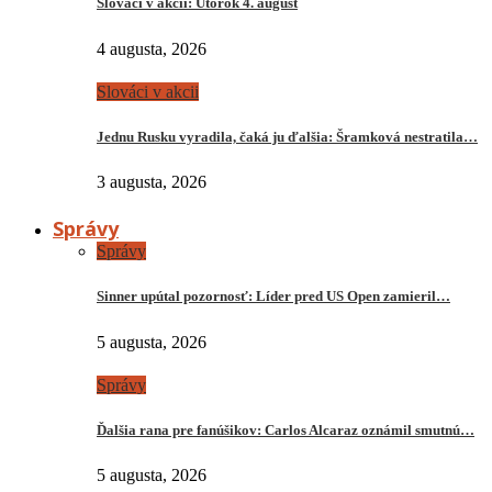
Slováci v akcii: Utorok 4. august
4 augusta, 2026
Slováci v akcii
Jednu Rusku vyradila, čaká ju ďalšia: Šramková nestratila…
3 augusta, 2026
Správy
Správy
Sinner upútal pozornosť: Líder pred US Open zamieril…
5 augusta, 2026
Správy
Ďalšia rana pre fanúšikov: Carlos Alcaraz oznámil smutnú…
5 augusta, 2026