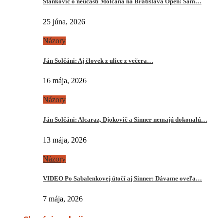
Stankovič o neúčasti Molčana na Bratislava Open: Sám…
25 júna, 2026
Názory
Ján Solčáni: Aj človek z ulice z večera…
16 mája, 2026
Názory
Ján Solčáni: Alcaraz, Djokovič a Sinner nemajú dokonalú…
13 mája, 2026
Názory
VIDEO Po Sabalenkovej útočí aj Sinner: Dávame oveľa…
7 mája, 2026