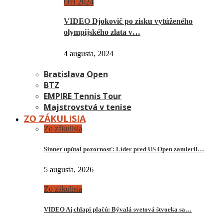
OH 2024
VIDEO Djokovič po zisku vytúženého
olympijského zlata v…
4 augusta, 2024
Bratislava Open
BTZ
EMPIRE Tennis Tour
Majstrovstvá v tenise
ZO ZÁKULISIA
Zo zákulisia
Sinner upútal pozornosť: Líder pred US Open zamieril…
5 augusta, 2026
Zo zákulisia
VIDEO Aj chlapi plačú: Bývalá svetová štvorka sa…