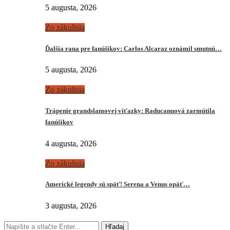
5 augusta, 2026
Zo zákulisia
Ďalšia rana pre fanúšikov: Carlos Alcaraz oznámil smutnú…
5 augusta, 2026
Zo zákulisia
Trápenie grandslamovej víťazky: Raducanuová zarmútila
fanúšikov
4 augusta, 2026
Zo zákulisia
Americké legendy sú späť! Serena a Venus opäť…
3 augusta, 2026
Hľadaj