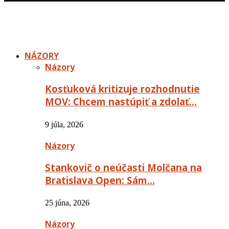
NÁZORY
Názory
Kosťuková kritizuje rozhodnutie
MOV: Chcem nastúpiť a zdolať…
9 júla, 2026
Názory
Stankovič o neúčasti Molčana na
Bratislava Open: Sám…
25 júna, 2026
Názory