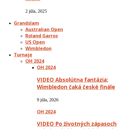
2 júla, 2025
Grandslam
Australian Open
Roland Garros
US Open
Wimbledon
Turnaje
OH 2024
OH 2024
VIDEO Absolútna fantázia:
Wimbledon čaká české finále
9 júla, 2026
OH 2024
VIDEO Po životných zápasoch