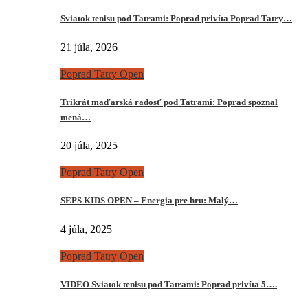
Sviatok tenisu pod Tatrami: Poprad privíta Poprad Tatry…
21 júla, 2026
Poprad Tatry Open
Trikrát maďarská radosť pod Tatrami: Poprad spoznal
mená…
20 júla, 2025
Poprad Tatry Open
SEPS KIDS OPEN – Energia pre hru: Malý…
4 júla, 2025
Poprad Tatry Open
VIDEO Sviatok tenisu pod Tatrami: Poprad privíta 5….