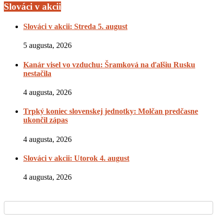
Slováci v akcii
Slováci v akcii: Streda 5. august
5 augusta, 2026
Kanár visel vo vzduchu: Šramková na ďalšiu Rusku
nestačila
4 augusta, 2026
Trpký koniec slovenskej jednotky: Molčan predčasne
ukončil zápas
4 augusta, 2026
Slováci v akcii: Utorok 4. august
4 augusta, 2026