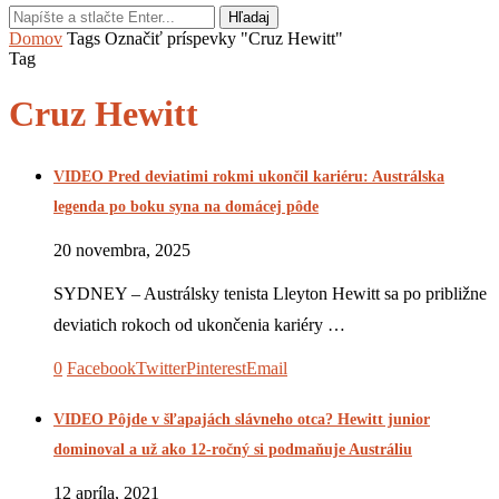
Hľadaj
Domov
Tags
Označiť príspevky "Cruz Hewitt"
Tag
Cruz Hewitt
VIDEO Pred deviatimi rokmi ukončil kariéru: Austrálska
legenda po boku syna na domácej pôde
20 novembra, 2025
SYDNEY – Austrálsky tenista Lleyton Hewitt sa po približne
deviatich rokoch od ukončenia kariéry …
0
Facebook
Twitter
Pinterest
Email
VIDEO Pôjde v šľapajách slávneho otca? Hewitt junior
dominoval a už ako 12-ročný si podmaňuje Austráliu
12 apríla, 2021