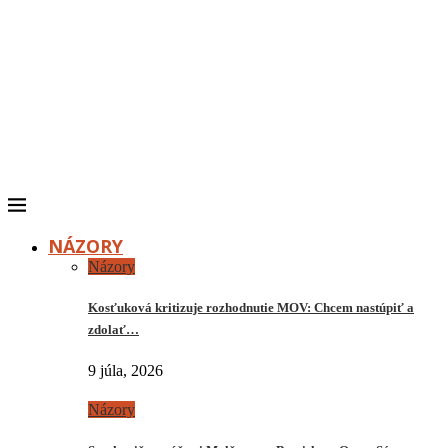
NÁZORY
Názory
Kosťuková kritizuje rozhodnutie MOV: Chcem nastúpiť a
zdolať…
9 júla, 2026
Názory