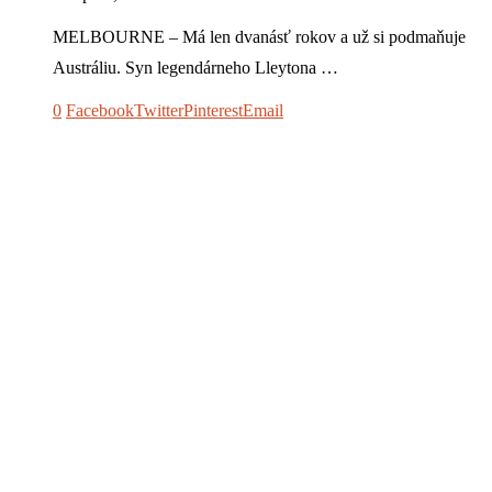
MELBOURNE – Má len dvanásť rokov a už si podmaňuje
Austráliu. Syn legendárneho Lleytona …
0
Facebook
Twitter
Pinterest
Email