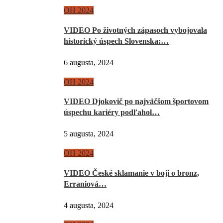
OH 2024
VIDEO Po životných zápasoch vybojovala
historický úspech Slovenska:…
6 augusta, 2024
OH 2024
VIDEO Djokovič po najväčšom športovom
úspechu kariéry podľahol…
5 augusta, 2024
OH 2024
VIDEO České sklamanie v boji o bronz,
Erraniová…
4 augusta, 2024