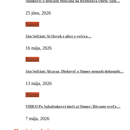
Stankovič o neúčasti Molčana na Bratislava Open: Sám…
25 júna, 2026
Názory
Ján Solčáni: Aj človek z ulice z večera…
16 mája, 2026
Názory
Ján Solčáni: Alcaraz, Djokovič a Sinner nemajú dokonalú…
13 mája, 2026
Názory
VIDEO Po Sabalenkovej útočí aj Sinner: Dávame oveľa…
7 mája, 2026