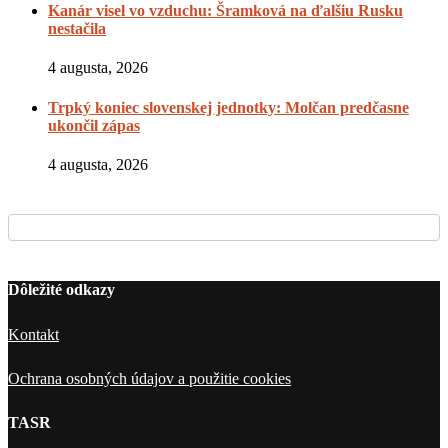
Kanár visel vo vzduchu: Šramková na ďalšiu Rusku
nestačila
4 augusta, 2026
Trpký koniec slovenskej jednotky: Molčan predčasne
ukončil zápas
4 augusta, 2026
Dôležité odkazy
Kontakt
Ochrana osobných údajov a použitie cookies
TASR