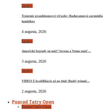
Správy
Trápenie grandslamovej víťazky: Raducanuová zarmútila
fanúšikov
4 augusta, 2026
Správy
Americké legendy sú späť! Serena a Venus opäť…
3 augusta, 2026
Správy
VIDEO Z kvalifikácie až po titul: Ruský triumf…
2 augusta, 2026
Poprad Tatry Open
Poprad Tatry Open