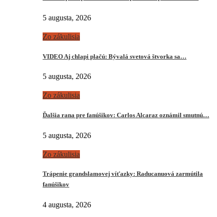
5 augusta, 2026
Zo zákulisia
VIDEO Aj chlapi plačú: Bývalá svetová štvorka sa…
5 augusta, 2026
Zo zákulisia
Ďalšia rana pre fanúšikov: Carlos Alcaraz oznámil smutnú…
5 augusta, 2026
Zo zákulisia
Trápenie grandslamovej víťazky: Raducanuová zarmútila
fanúšikov
4 augusta, 2026