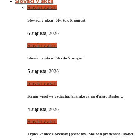
Slováci v akcii
Slováci v akcii
Slováci v akcii: Štvrtok 6. august
6 augusta, 2026
Slováci v akcii
Slováci v akcii: Streda 5. august
5 augusta, 2026
Slováci v akcii
Kanár visel vo vzduchu: Šramková na ďalšiu Rusku…
4 augusta, 2026
Slováci v akcii
Trpký koniec slovenskej jednotky: Molčan predčasne ukončil