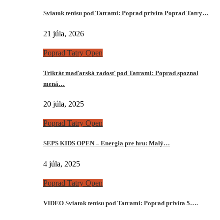
Sviatok tenisu pod Tatrami: Poprad privíta Poprad Tatry…
21 júla, 2026
Poprad Tatry Open
Trikrát maďarská radosť pod Tatrami: Poprad spoznal
mená…
20 júla, 2025
Poprad Tatry Open
SEPS KIDS OPEN – Energia pre hru: Malý…
4 júla, 2025
Poprad Tatry Open
VIDEO Sviatok tenisu pod Tatrami: Poprad privíta 5….