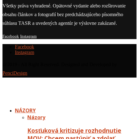
Všetky práva vyhradené. Opätovné vydanie alebo rozširovanie
obsahu článkov a fotografií bez predchádzajúceho písomného
súhlasu TASR a uvedených agentúr je výslovne zakázané.
Facebook
Instagram
Facebook
Instagram
@2019 - All Right Reserved. Designed and Developed by
PenciDesign
NÁZORY
Názory
Kosťuková kritizuje rozhodnutie
MOV: Chcem nastúpiť a zdolať…