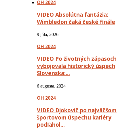
OH 2024
VIDEO Absolútna fantázia:
Wimbledon čaká české finále
9 júla, 2026
OH 2024
VIDEO Po životných zápasoch
vybojovala historický úspech
Slovenska:…
6 augusta, 2024
OH 2024
VIDEO Djokovič po najväčšom
športovom úspechu kariéry
podľahol…