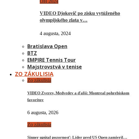
OH 2024
VIDEO Djokovič po zisku vytúženého
olympijského zlata v…
4 augusta, 2024
Bratislava Open
BTZ
EMPIRE Tennis Tour
Majstrovstvá v tenise
ZO ZÁKULISIA
Zo zákulisia
VIDEO Zverev, Medvedev a ďalší: Montreal pohrebiskom
favoritov
6 augusta, 2026
Zo zákulisia
Sinner upútal pozornosť: Líder pred US Open zamieril…