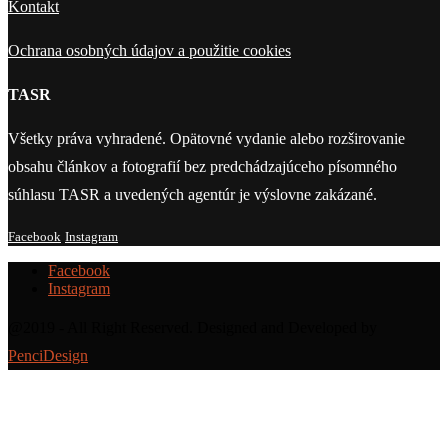
Kontakt
Ochrana osobných údajov a použitie cookies
TASR
Všetky práva vyhradené. Opätovné vydanie alebo rozširovanie
obsahu článkov a fotografií bez predchádzajúceho písomného
súhlasu TASR a uvedených agentúr je výslovne zakázané.
Facebook
Instagram
Facebook
Instagram
@2019 - All Right Reserved. Designed and Developed by
PenciDesign