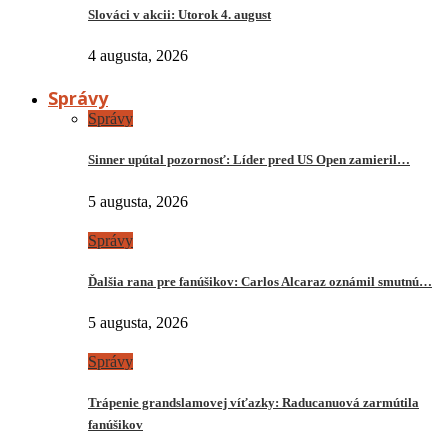
Slováci v akcii: Utorok 4. august
4 augusta, 2026
Správy
Správy
Sinner upútal pozornosť: Líder pred US Open zamieril…
5 augusta, 2026
Správy
Ďalšia rana pre fanúšikov: Carlos Alcaraz oznámil smutnú…
5 augusta, 2026
Správy
Trápenie grandslamovej víťazky: Raducanuová zarmútila
fanúšikov