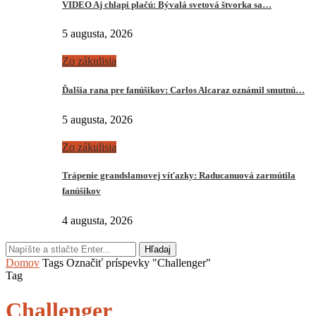
VIDEO Aj chlapi plačú: Bývalá svetová štvorka sa…
5 augusta, 2026
Zo zákulisia
Ďalšia rana pre fanúšikov: Carlos Alcaraz oznámil smutnú…
5 augusta, 2026
Zo zákulisia
Trápenie grandslamovej víťazky: Raducanuová zarmútila
fanúšikov
4 augusta, 2026
Hľadaj
Domov
Tags
Označiť príspevky "Challenger"
Tag
Challenger