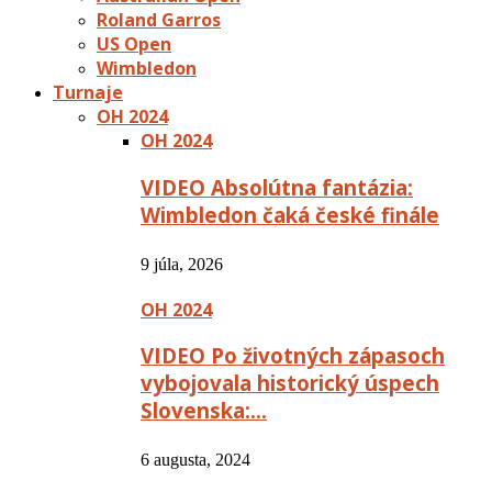
Roland Garros
US Open
Wimbledon
Turnaje
OH 2024
OH 2024
VIDEO Absolútna fantázia:
Wimbledon čaká české finále
9 júla, 2026
OH 2024
VIDEO Po životných zápasoch
vybojovala historický úspech
Slovenska:…
6 augusta, 2024