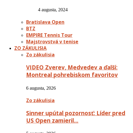
4 augusta, 2024
Bratislava Open
BTZ
EMPIRE Tennis Tour
Majstrovstvá v tenise
ZO ZÁKULISIA
Zo zákulisia
VIDEO Zverev, Medvedev a ďalší:
Montreal pohrebiskom favoritov
6 augusta, 2026
Zo zákulisia
Sinner upútal pozornosť: Líder pred
US Open zamieril…