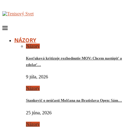
NÁZORY
Názory
Kosťuková kritizuje rozhodnutie MOV: Chcem nastúpiť a
zdolať…
9 júla, 2026
Názory
Stankovič o neúčasti Molčana na Bratislava Open: Sám…
25 júna, 2026
Názory