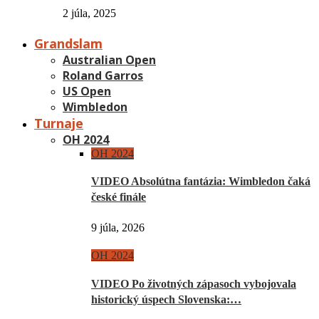
2 júla, 2025
Grandslam
Australian Open
Roland Garros
US Open
Wimbledon
Turnaje
OH 2024
OH 2024
VIDEO Absolútna fantázia: Wimbledon čaká
české finále
9 júla, 2026
OH 2024
VIDEO Po životných zápasoch vybojovala
historický úspech Slovenska:…