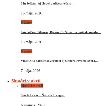
Ján Solčáni: Aj človek z ulice z večera…
16 mája, 2026
Názory
Ján Solčáni: Alcaraz, Djokovič a Sinner nemajú dokonalú…
13 mája, 2026
Názory
VIDEO Po Sabalenkovej útočí aj Sinner: Dávame oveľa…
7 mája, 2026
Slováci v akcii
Slováci v akcii
Slováci v akcii: Štvrtok 6. august
6 augusta, 2026