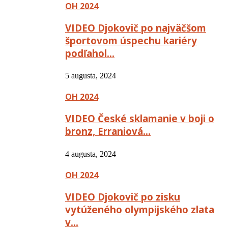
OH 2024
VIDEO Djokovič po najväčšom
športovom úspechu kariéry
podľahol…
5 augusta, 2024
OH 2024
VIDEO České sklamanie v boji o
bronz, Erraniová…
4 augusta, 2024
OH 2024
VIDEO Djokovič po zisku
vytúženého olympijského zlata
v…