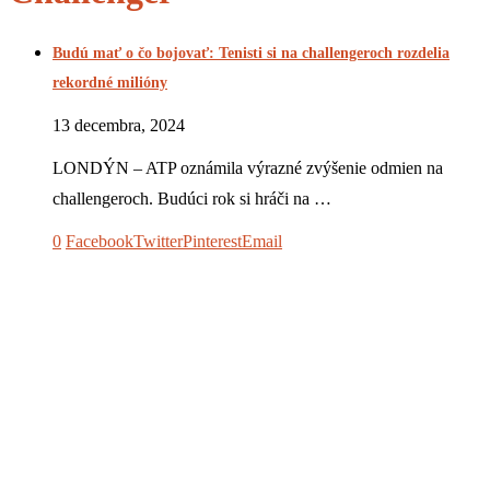
Budú mať o čo bojovať: Tenisti si na challengeroch rozdelia
rekordné milióny
13 decembra, 2024
LONDÝN – ATP oznámila výrazné zvýšenie odmien na
challengeroch. Budúci rok si hráči na …
0
Facebook
Twitter
Pinterest
Email