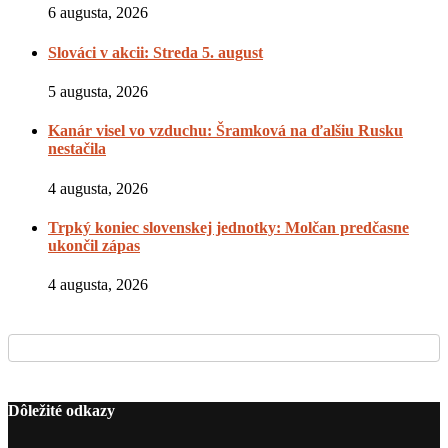
6 augusta, 2026
Slováci v akcii: Streda 5. august
5 augusta, 2026
Kanár visel vo vzduchu: Šramková na ďalšiu Rusku
nestačila
4 augusta, 2026
Trpký koniec slovenskej jednotky: Molčan predčasne
ukončil zápas
4 augusta, 2026
Dôležité odkazy