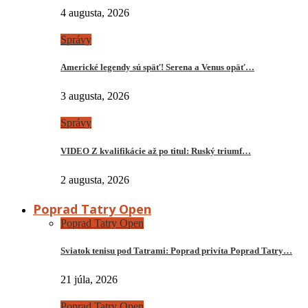
4 augusta, 2026
Správy
Americké legendy sú späť! Serena a Venus opäť…
3 augusta, 2026
Správy
VIDEO Z kvalifikácie až po titul: Ruský triumf…
2 augusta, 2026
Poprad Tatry Open
Poprad Tatry Open
Sviatok tenisu pod Tatrami: Poprad privíta Poprad Tatry…
21 júla, 2026
Poprad Tatry Open