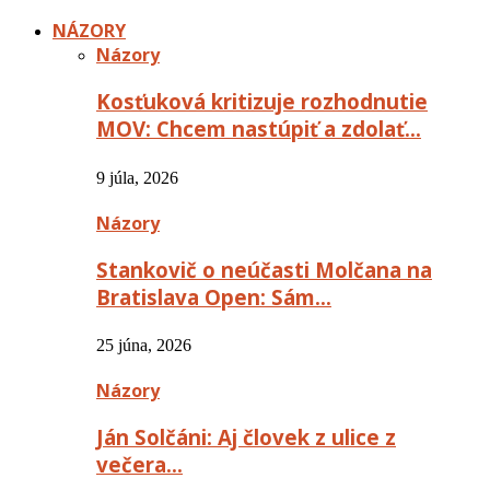
NÁZORY
Názory
Kosťuková kritizuje rozhodnutie
MOV: Chcem nastúpiť a zdolať…
9 júla, 2026
Názory
Stankovič o neúčasti Molčana na
Bratislava Open: Sám…
25 júna, 2026
Názory
Ján Solčáni: Aj človek z ulice z
večera…