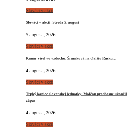
Slováci v akcii
Slováci v akcii: Streda 5. august
5 augusta, 2026
Slováci v akcii
Kanár visel vo vzduchu: Šramková na ďalšiu Rusku…
4 augusta, 2026
Slováci v akcii
Trpký koniec slovenskej jednotky: Molčan predčasne ukončil
zápas
4 augusta, 2026
Slováci v akcii