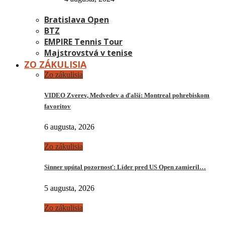
Bratislava Open
BTZ
EMPIRE Tennis Tour
Majstrovstvá v tenise
ZO ZÁKULISIA
Zo zákulisia
VIDEO Zverev, Medvedev a ďalší: Montreal pohrebiskom
favoritov
6 augusta, 2026
Zo zákulisia
Sinner upútal pozornosť: Líder pred US Open zamieril…
5 augusta, 2026
Zo zákulisia