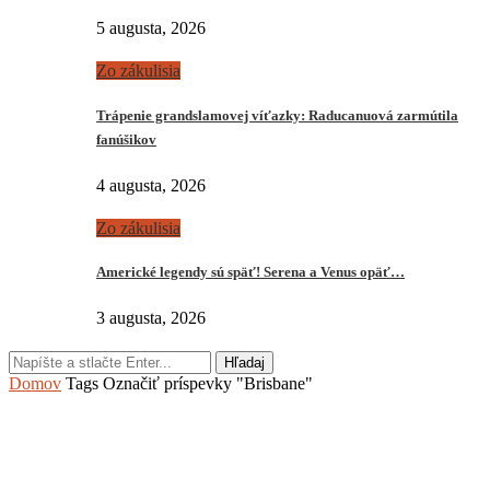
5 augusta, 2026
Zo zákulisia
Trápenie grandslamovej víťazky: Raducanuová zarmútila
fanúšikov
4 augusta, 2026
Zo zákulisia
Americké legendy sú späť! Serena a Venus opäť…
3 augusta, 2026
Hľadaj
Domov
Tags
Označiť príspevky "Brisbane"