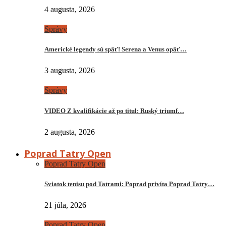
4 augusta, 2026
Správy
Americké legendy sú späť! Serena a Venus opäť…
3 augusta, 2026
Správy
VIDEO Z kvalifikácie až po titul: Ruský triumf…
2 augusta, 2026
Poprad Tatry Open
Poprad Tatry Open
Sviatok tenisu pod Tatrami: Poprad privíta Poprad Tatry…
21 júla, 2026
Poprad Tatry Open