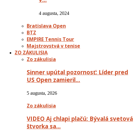
4 augusta, 2024
Bratislava Open
BTZ
EMPIRE Tennis Tour
Majstrovstvá v tenise
ZO ZÁKULISIA
Zo zákulisia
Sinner upútal pozornosť: Líder pred
US Open zamieril…
5 augusta, 2026
Zo zákulisia
VIDEO Aj chlapi plačú: Bývalá svetová
štvorka sa…