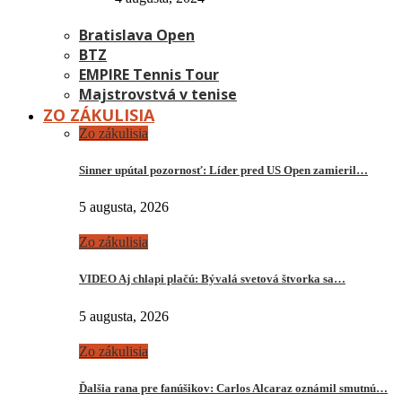
Bratislava Open
BTZ
EMPIRE Tennis Tour
Majstrovstvá v tenise
ZO ZÁKULISIA
Zo zákulisia
Sinner upútal pozornosť: Líder pred US Open zamieril…
5 augusta, 2026
Zo zákulisia
VIDEO Aj chlapi plačú: Bývalá svetová štvorka sa…
5 augusta, 2026
Zo zákulisia
Ďalšia rana pre fanúšikov: Carlos Alcaraz oznámil smutnú…