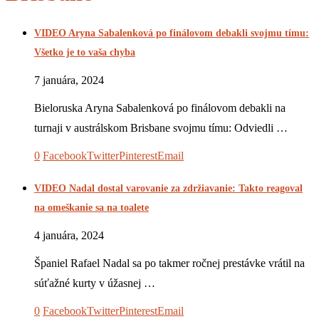
VIDEO Aryna Sabalenková po finálovom debakli svojmu tímu:
Všetko je to vaša chyba
7 januára, 2024
Bieloruska Aryna Sabalenková po finálovom debakli na
turnaji v austrálskom Brisbane svojmu tímu: Odviedli …
0
Facebook
Twitter
Pinterest
Email
VIDEO Nadal dostal varovanie za zdržiavanie: Takto reagoval
na omeškanie sa na toalete
4 januára, 2024
Španiel Rafael Nadal sa po takmer ročnej prestávke vrátil na
súťažné kurty v úžasnej …
0
Facebook
Twitter
Pinterest
Email