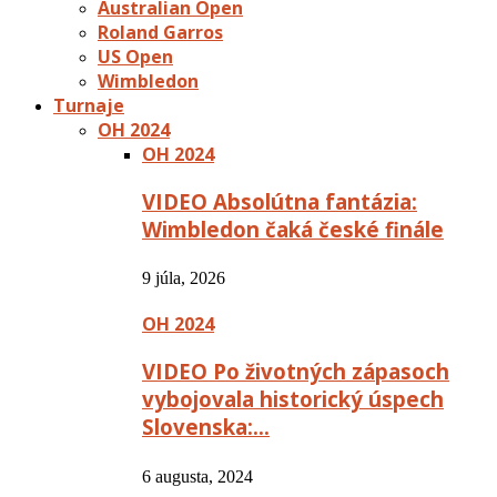
Australian Open
Roland Garros
US Open
Wimbledon
Turnaje
OH 2024
OH 2024
VIDEO Absolútna fantázia:
Wimbledon čaká české finále
9 júla, 2026
OH 2024
VIDEO Po životných zápasoch
vybojovala historický úspech
Slovenska:…
6 augusta, 2024