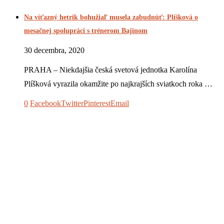
Na víťazný hetrik bohužiaľ musela zabudnúť: Plíšková o
mesačnej spolupráci s trénerom Bajinom
30 decembra, 2020
PRAHA – Niekdajšia česká svetová jednotka Karolína
Plíšková vyrazila okamžite po najkrajších sviatkoch roka …
0
Facebook
Twitter
Pinterest
Email