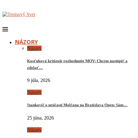
NÁZORY
Názory
Kosťuková kritizuje rozhodnutie MOV: Chcem nastúpiť a
zdolať…
9 júla, 2026
Názory
Stankovič o neúčasti Molčana na Bratislava Open: Sám…
25 júna, 2026
Názory