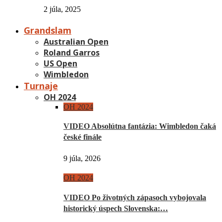
2 júla, 2025
Grandslam
Australian Open
Roland Garros
US Open
Wimbledon
Turnaje
OH 2024
OH 2024
VIDEO Absolútna fantázia: Wimbledon čaká
české finále
9 júla, 2026
OH 2024
VIDEO Po životných zápasoch vybojovala
historický úspech Slovenska:…