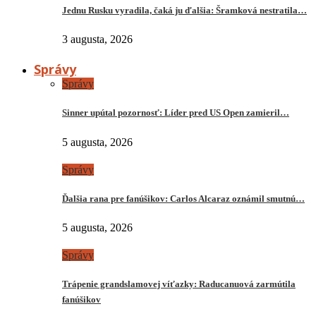
Jednu Rusku vyradila, čaká ju ďalšia: Šramková nestratila…
3 augusta, 2026
Správy
Správy
Sinner upútal pozornosť: Líder pred US Open zamieril…
5 augusta, 2026
Správy
Ďalšia rana pre fanúšikov: Carlos Alcaraz oznámil smutnú…
5 augusta, 2026
Správy
Trápenie grandslamovej víťazky: Raducanuová zarmútila
fanúšikov