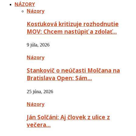
NÁZORY
Názory
Kosťuková kritizuje rozhodnutie
MOV: Chcem nastúpiť a zdolať…
9 júla, 2026
Názory
Stankovič o neúčasti Molčana na
Bratislava Open: Sám…
25 júna, 2026
Názory
Ján Solčáni: Aj človek z ulice z
večera…