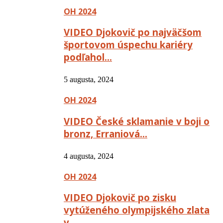
OH 2024
VIDEO Djokovič po najväčšom
športovom úspechu kariéry
podľahol…
5 augusta, 2024
OH 2024
VIDEO České sklamanie v boji o
bronz, Erraniová…
4 augusta, 2024
OH 2024
VIDEO Djokovič po zisku
vytúženého olympijského zlata
v…