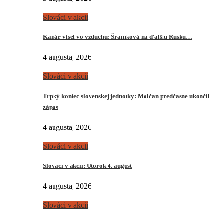
Slováci v akcii
Kanár visel vo vzduchu: Šramková na ďalšiu Rusku…
4 augusta, 2026
Slováci v akcii
Trpký koniec slovenskej jednotky: Molčan predčasne ukončil
zápas
4 augusta, 2026
Slováci v akcii
Slováci v akcii: Utorok 4. august
4 augusta, 2026
Slováci v akcii