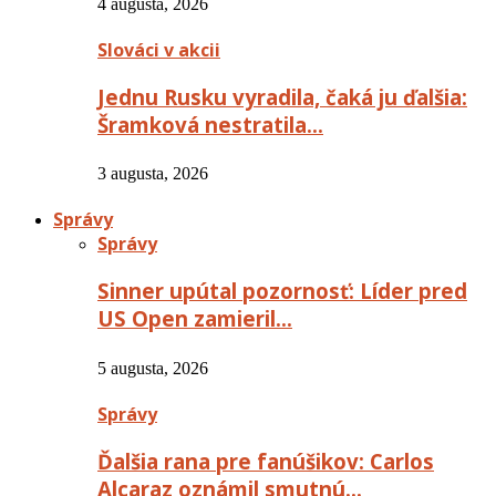
4 augusta, 2026
Slováci v akcii
Jednu Rusku vyradila, čaká ju ďalšia:
Šramková nestratila…
3 augusta, 2026
Správy
Správy
Sinner upútal pozornosť: Líder pred
US Open zamieril…
5 augusta, 2026
Správy
Ďalšia rana pre fanúšikov: Carlos
Alcaraz oznámil smutnú…