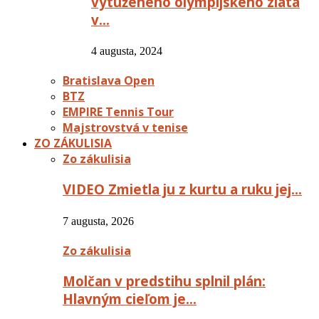
vytúženého olympijského zlata
v…
4 augusta, 2024
Bratislava Open
BTZ
EMPIRE Tennis Tour
Majstrovstvá v tenise
ZO ZÁKULISIA
Zo zákulisia
VIDEO Zmietla ju z kurtu a ruku jej…
7 augusta, 2026
Zo zákulisia
Molčan v predstihu splnil plán:
Hlavným cieľom je…