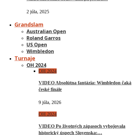
2 júla, 2025
Grandslam
Australian Open
Roland Garros
US Open
Wimbledon
Turnaje
OH 2024
OH 2024
VIDEO Absolútna fantázia: Wimbledon čaká
české finále
9 júla, 2026
OH 2024
VIDEO Po životných zápasoch vybojovala
historický úspech Slovenska:…