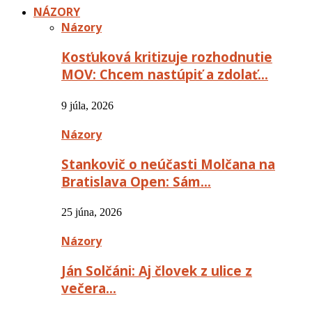
NÁZORY
Názory
Kosťuková kritizuje rozhodnutie
MOV: Chcem nastúpiť a zdolať…
9 júla, 2026
Názory
Stankovič o neúčasti Molčana na
Bratislava Open: Sám…
25 júna, 2026
Názory
Ján Solčáni: Aj človek z ulice z
večera…