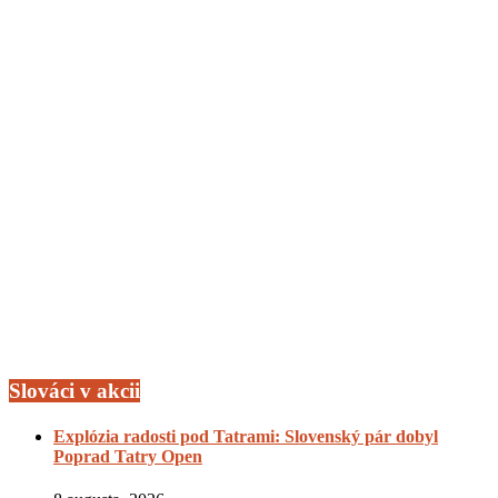
Slováci v akcii
Explózia radosti pod Tatrami: Slovenský pár dobyl
Poprad Tatry Open