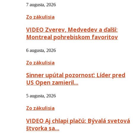
7 augusta, 2026
Zo zákulisia
VIDEO Zverev, Medvedev a ďalší:
Montreal pohrebiskom favoritov
6 augusta, 2026
Zo zákulisia
Sinner upútal pozornosť: Líder pred
US Open zamieril…
5 augusta, 2026
Zo zákulisia
VIDEO Aj chlapi plačú: Bývalá svetová
štvorka sa…