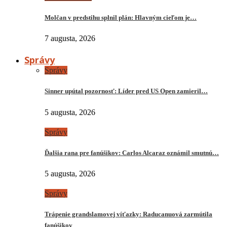
Molčan v predstihu splnil plán: Hlavným cieľom je…
7 augusta, 2026
Správy
Správy
Sinner upútal pozornosť: Líder pred US Open zamieril…
5 augusta, 2026
Správy
Ďalšia rana pre fanúšikov: Carlos Alcaraz oznámil smutnú…
5 augusta, 2026
Správy
Trápenie grandslamovej víťazky: Raducanuová zarmútila
fanúšikov