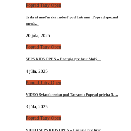
Poprad Tatry Open
Trikrát maďarská radosť pod Tatrami: Poprad spoznal
mená…
20 júla, 2025
Poprad Tatry Open
SEPS KIDS OPEN – Energia pre hru: Malý…
4 júla, 2025
Poprad Tatry Open
VIDEO Sviatok tenisu pod Tatrami: Poprad privíta 5….
3 júla, 2025
Poprad Tatry Open
VIDEO SEPS KIDS OPEN – Energia pre hru:…