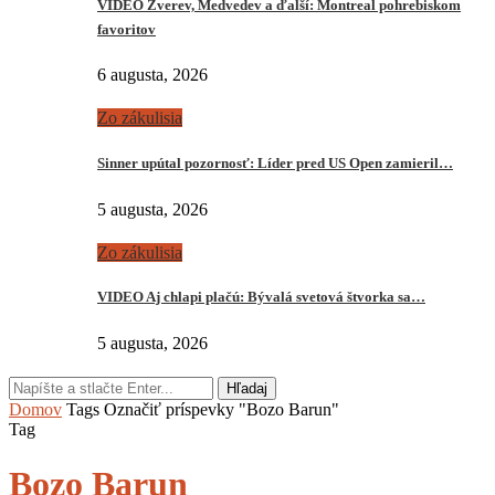
VIDEO Zverev, Medvedev a ďalší: Montreal pohrebiskom
favoritov
6 augusta, 2026
Zo zákulisia
Sinner upútal pozornosť: Líder pred US Open zamieril…
5 augusta, 2026
Zo zákulisia
VIDEO Aj chlapi plačú: Bývalá svetová štvorka sa…
5 augusta, 2026
Hľadaj
Domov
Tags
Označiť príspevky "Bozo Barun"
Tag
Bozo Barun