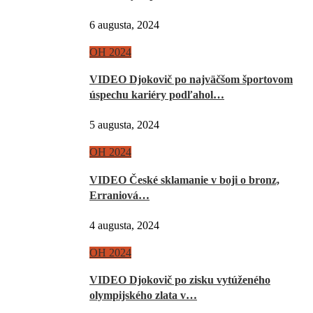
6 augusta, 2024
OH 2024
VIDEO Djokovič po najväčšom športovom
úspechu kariéry podľahol…
5 augusta, 2024
OH 2024
VIDEO České sklamanie v boji o bronz,
Erraniová…
4 augusta, 2024
OH 2024
VIDEO Djokovič po zisku vytúženého
olympijského zlata v…