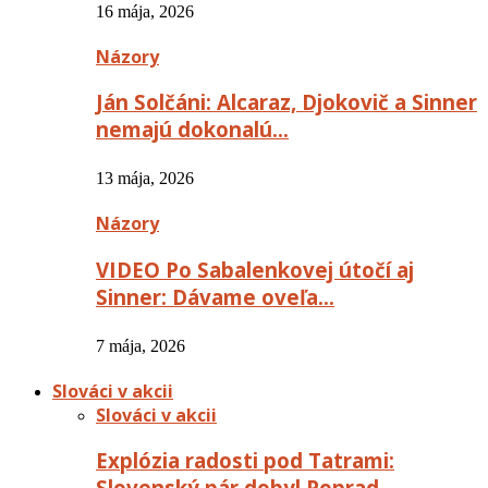
16 mája, 2026
Názory
Ján Solčáni: Alcaraz, Djokovič a Sinner
nemajú dokonalú…
13 mája, 2026
Názory
VIDEO Po Sabalenkovej útočí aj
Sinner: Dávame oveľa…
7 mája, 2026
Slováci v akcii
Slováci v akcii
Explózia radosti pod Tatrami:
Slovenský pár dobyl Poprad…