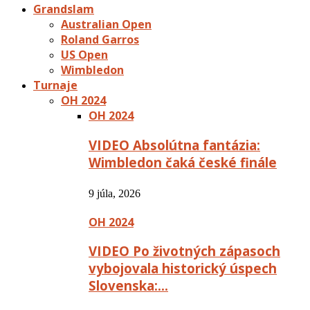
Grandslam
Australian Open
Roland Garros
US Open
Wimbledon
Turnaje
OH 2024
OH 2024
VIDEO Absolútna fantázia:
Wimbledon čaká české finále
9 júla, 2026
OH 2024
VIDEO Po životných zápasoch
vybojovala historický úspech
Slovenska:…