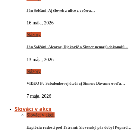
Ján Solčáni: Aj človek z ulice z večera…
16 mája, 2026
Názory
Ján Solčáni: Alcaraz, Djokovič a Sinner nemajú dokonalú…
13 mája, 2026
Názory
VIDEO Po Sabalenkovej útočí aj Sinner: Dávame oveľa…
7 mája, 2026
Slováci v akcii
Slováci v akcii
Explózia radosti pod Tatrami: Slovenský pár dobyl Poprad…