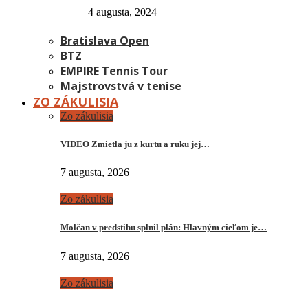
4 augusta, 2024
Bratislava Open
BTZ
EMPIRE Tennis Tour
Majstrovstvá v tenise
ZO ZÁKULISIA
Zo zákulisia
VIDEO Zmietla ju z kurtu a ruku jej…
7 augusta, 2026
Zo zákulisia
Molčan v predstihu splnil plán: Hlavným cieľom je…
7 augusta, 2026
Zo zákulisia