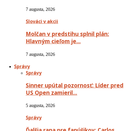
7 augusta, 2026
Slováci v akcii
Molčan v predstihu splnil plán:
Hlavným cieľom je…
7 augusta, 2026
Správy
Správy
Sinner upútal pozornosť: Líder pred
US Open zamieril…
5 augusta, 2026
Správy
Ďalšia rana pre fanúšikov: Carlos