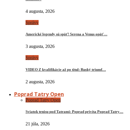
4 augusta, 2026
Správy
Americké legendy sú späť! Serena a Venus opäť…
3 augusta, 2026
Správy
VIDEO Z kvalifikácie až po titul: Ruský triumf…
2 augusta, 2026
Poprad Tatry Open
Poprad Tatry Open
Sviatok tenisu pod Tatrami: Poprad privíta Poprad Tatry…
21 júla, 2026