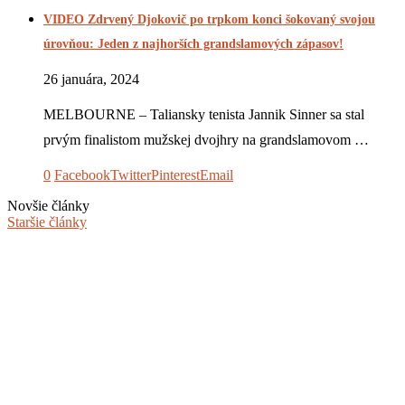
VIDEO Zdrvený Djokovič po trpkom konci šokovaný svojou
úrovňou: Jeden z najhorších grandslamových zápasov!
26 januára, 2024
MELBOURNE – Taliansky tenista Jannik Sinner sa stal
prvým finalistom mužskej dvojhry na grandslamovom …
0
Facebook
Twitter
Pinterest
Email
Novšie články
Staršie články