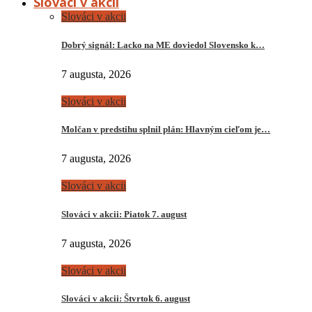
Slováci v akcii
Slováci v akcii
Dobrý signál: Lacko na ME doviedol Slovensko k…
7 augusta, 2026
Slováci v akcii
Molčan v predstihu splnil plán: Hlavným cieľom je…
7 augusta, 2026
Slováci v akcii
Slováci v akcii: Piatok 7. august
7 augusta, 2026
Slováci v akcii
Slováci v akcii: Štvrtok 6. august