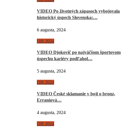
VIDEO Po životných zápasoch vybojovala
historický úspech Slovenska:…
6 augusta, 2024
OH 2024
VIDEO Djokovič po najväčšom športovom
úspechu kariéry podľahol…
5 augusta, 2024
OH 2024
VIDEO České sklamanie v boji o bronz,
Erraniová…
4 augusta, 2024
OH 2024