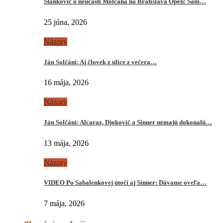
Stankovič o neúčasti Molčana na Bratislava Open: Sám…
25 júna, 2026
Názory
Ján Solčáni: Aj človek z ulice z večera…
16 mája, 2026
Názory
Ján Solčáni: Alcaraz, Djokovič a Sinner nemajú dokonalú…
13 mája, 2026
Názory
VIDEO Po Sabalenkovej útočí aj Sinner: Dávame oveľa…
7 mája, 2026