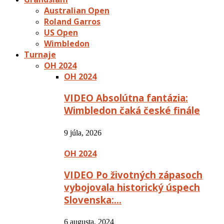
Australian Open
Roland Garros
US Open
Wimbledon
Turnaje
OH 2024
OH 2024
VIDEO Absolútna fantázia:
Wimbledon čaká české finále
9 júla, 2026
OH 2024
VIDEO Po životných zápasoch
vybojovala historický úspech
Slovenska:…
6 augusta, 2024