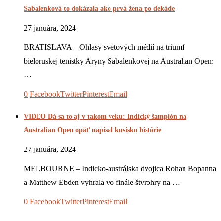
Sabalenková to dokázala ako prvá žena po dekáde
27 januára, 2024
BRATISLAVA – Ohlasy svetových médií na triumf
bieloruskej tenistky Aryny Sabalenkovej na Australian Open:
…
0
Facebook
Twitter
Pinterest
Email
VIDEO Dá sa to aj v takom veku: Indický šampión na
Australian Open opäť napísal kusisko histórie
27 januára, 2024
MELBOURNE – Indicko-austrálska dvojica Rohan Bopanna
a Matthew Ebden vyhrala vo finále štvrohry na …
0
Facebook
Twitter
Pinterest
Email