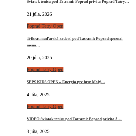
Sviatok tenisu pod Tatrami: Poprad privíta Poprad Tatry…
21 júla, 2026
Poprad Tatry Open
Trikrát maďarská radosť pod Tatrami: Poprad spoznal
mená…
20 júla, 2025
Poprad Tatry Open
SEPS KIDS OPEN – Energia pre hru: Malý…
4 júla, 2025
Poprad Tatry Open
VIDEO Sviatok tenisu pod Tatrami: Poprad privíta 5….
3 júla, 2025