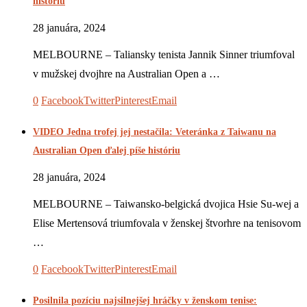
históriu
28 januára, 2024
MELBOURNE – Taliansky tenista Jannik Sinner triumfoval
v mužskej dvojhre na Australian Open a …
0
Facebook
Twitter
Pinterest
Email
VIDEO Jedna trofej jej nestačila: Veteránka z Taiwanu na
Australian Open ďalej píše históriu
28 januára, 2024
MELBOURNE – Taiwansko-belgická dvojica Hsie Su-wej a
Elise Mertensová triumfovala v ženskej štvorhre na tenisovom
…
0
Facebook
Twitter
Pinterest
Email
Posilnila pozíciu najsilnejšej hráčky v ženskom tenise: