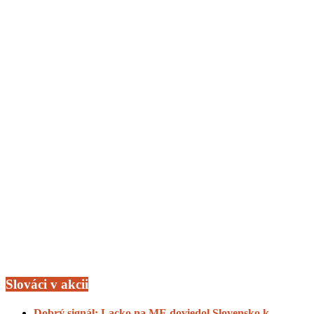
Slováci v akcii
Dobrý signál: Lacko na ME doviedol Slovensko k