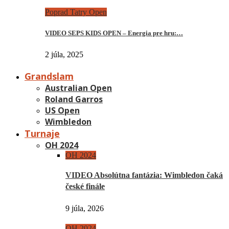
Poprad Tatry Open
VIDEO SEPS KIDS OPEN – Energia pre hru:…
2 júla, 2025
Grandslam
Australian Open
Roland Garros
US Open
Wimbledon
Turnaje
OH 2024
OH 2024
VIDEO Absolútna fantázia: Wimbledon čaká
české finále
9 júla, 2026
OH 2024