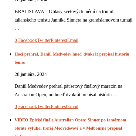
BRATISLAVA – Ohlasy svetových médií na triumf
talianskeho tenistu Jannika Sinnera na grandslamovom turnaji
…
0
Facebook
Twitter
Pinterest
Email
Hoci prehral, Daniil Medvedev hneď dvakrát prepísal históriu
tenisu
28 januára, 2024
Daniil Medvedev prehral päťsetový finálový maratón na
Australian Open, no hneď dvakrát prepísal históriu …
0
Facebook
Twitter
Pinterest
Email
VIDEO Epické finále Australian Open: Sinner po famóznom
obrate vyfúkol trofej Medvedevovi a v Melbourne prepísal