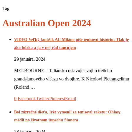
Tag
Australian Open 2024
VIDEO Veľký fanúšik AC Miláno píše tenisovú históriu: Tlak je
ako búrka a ja v nej rád tancujem
29 januára, 2024
MELBOURNE – Taliansko oslavuje svojho tretieho
grandslamového víťaza vo dvojhre. K Nicolovi Pietrangelimu
(Roland …
0
Facebook
Twitter
Pinterest
Email
Bol zázračné dieťa, lyže vymenil za tenisovú raketu: Ohlasy
médií po životnom úspechu Sinnera
28 januára, 2024