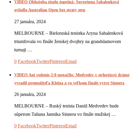
VIDEO Obhajoba titulu úspešná: Suverénna Sabalenková
ovládla Australian Open bez straty setu
27 januára, 2024
MELBOURNE – Bieloruská tenistka Aryna Sabalenková
triumfovala vo finále ženskej dvojhry na grandslamovom
turnaji …
0
Facebook
Twitter
Pinterest
Email
VIDEO Ani vedenie 2:0 nestačilo: Medvedev v strhujúcej dráme
vyradil premožiteľa Kleina a vo veľkom finále vyzve Sinnera
26 januára, 2024
MELBOURNE – Ruský tenista Daniil Medvedev bude
súperom Taliana Jannika Sinnera vo finále mužskej …
0
Facebook
Twitter
Pinterest
Email