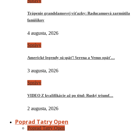
Správy
Trápenie grandslamovej víťazky: Raducanuová zarmútila
fanúšikov
4 augusta, 2026
Správy
Americké legendy sú späť! Serena a Venus opäť…
3 augusta, 2026
Správy
VIDEO Z kvalifikácie až po titul: Ruský triumf…
2 augusta, 2026
Poprad Tatry Open
Poprad Tatry Open