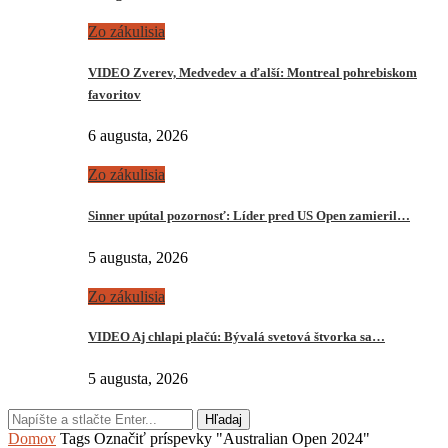
Zo zákulisia
VIDEO Zverev, Medvedev a ďalší: Montreal pohrebiskom
favoritov
6 augusta, 2026
Zo zákulisia
Sinner upútal pozornosť: Líder pred US Open zamieril…
5 augusta, 2026
Zo zákulisia
VIDEO Aj chlapi plačú: Bývalá svetová štvorka sa…
5 augusta, 2026
Hľadaj
Domov
Tags
Označiť príspevky "Australian Open 2024"