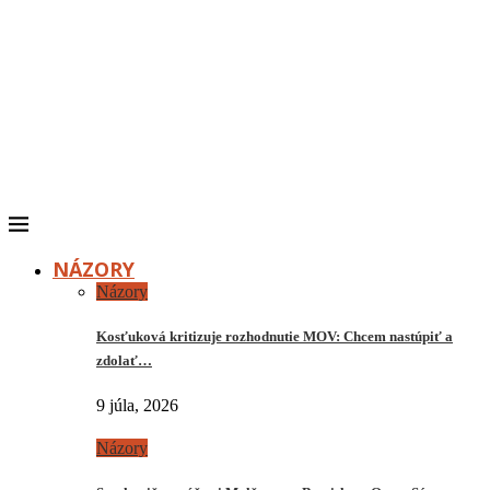
NÁZORY
Názory
Kosťuková kritizuje rozhodnutie MOV: Chcem nastúpiť a
zdolať…
9 júla, 2026
Názory