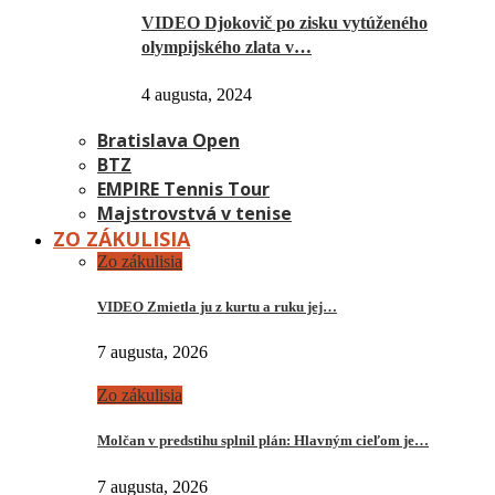
VIDEO Djokovič po zisku vytúženého
olympijského zlata v…
4 augusta, 2024
Bratislava Open
BTZ
EMPIRE Tennis Tour
Majstrovstvá v tenise
ZO ZÁKULISIA
Zo zákulisia
VIDEO Zmietla ju z kurtu a ruku jej…
7 augusta, 2026
Zo zákulisia
Molčan v predstihu splnil plán: Hlavným cieľom je…
7 augusta, 2026