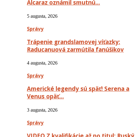
Alcaraz oznámil smutnú…
5 augusta, 2026
Správy
Trápenie grandslamovej víťazky:
Raducanuová zarmútila fanúšikov
4 augusta, 2026
Správy
Americké legendy sú späť! Serena a
Venus opäť…
3 augusta, 2026
Správy
VIDEO Z kvalifikácie až po titul: Ruský