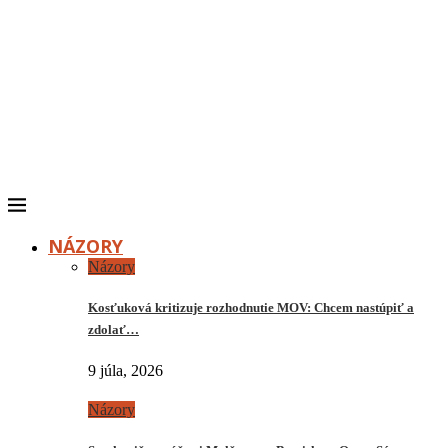
NÁZORY
Názory
Kosťuková kritizuje rozhodnutie MOV: Chcem nastúpiť a
zdolať…
9 júla, 2026
Názory