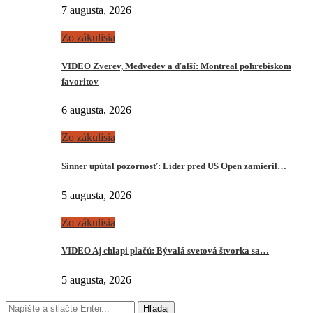
7 augusta, 2026
Zo zákulisia
VIDEO Zverev, Medvedev a ďalší: Montreal pohrebiskom
favoritov
6 augusta, 2026
Zo zákulisia
Sinner upútal pozornosť: Líder pred US Open zamieril…
5 augusta, 2026
Zo zákulisia
VIDEO Aj chlapi plačú: Bývalá svetová štvorka sa…
5 augusta, 2026
Hľadaj