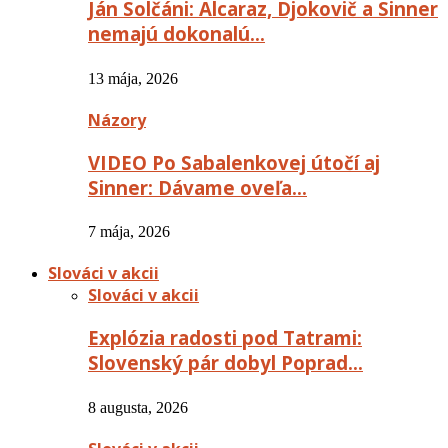
Ján Solčáni: Alcaraz, Djokovič a Sinner
nemajú dokonalú…
13 mája, 2026
Názory
VIDEO Po Sabalenkovej útočí aj
Sinner: Dávame oveľa…
7 mája, 2026
Slováci v akcii
Slováci v akcii
Explózia radosti pod Tatrami:
Slovenský pár dobyl Poprad…
8 augusta, 2026