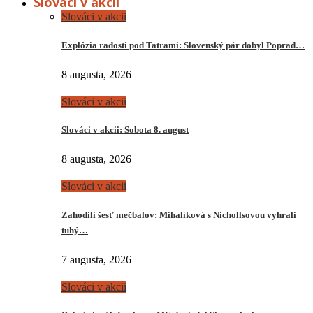
Slováci v akcii
Slováci v akcii
Explózia radosti pod Tatrami: Slovenský pár dobyl Poprad…
8 augusta, 2026
Slováci v akcii
Slováci v akcii: Sobota 8. august
8 augusta, 2026
Slováci v akcii
Zahodili šesť mečbalov: Mihalíková s Nichollsovou vyhrali
tuhý…
7 augusta, 2026
Slováci v akcii