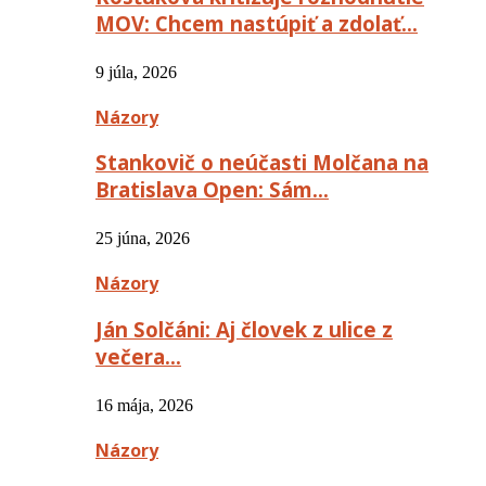
MOV: Chcem nastúpiť a zdolať…
9 júla, 2026
Názory
Stankovič o neúčasti Molčana na
Bratislava Open: Sám…
25 júna, 2026
Názory
Ján Solčáni: Aj človek z ulice z
večera…
16 mája, 2026
Názory