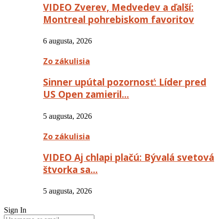
VIDEO Zverev, Medvedev a ďalší:
Montreal pohrebiskom favoritov
6 augusta, 2026
Zo zákulisia
Sinner upútal pozornosť: Líder pred
US Open zamieril…
5 augusta, 2026
Zo zákulisia
VIDEO Aj chlapi plačú: Bývalá svetová
štvorka sa…
5 augusta, 2026
Sign In