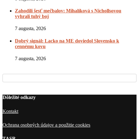
Zahodili šesť mečbalov: Mihalíková s Nichollsovou
vyhrali tuhý boj
7 augusta, 2026
Dobrý signál: Lacko na ME doviedol Slovensko k
cennému kovu
7 augusta, 2026
Dôležité odkazy
Kontakt
Ochrana osobných údajov a použitie cookies
TASR