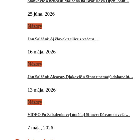
Stankovič o neúčasti Molčana na Bratislava Open: Sám…
25 júna, 2026
Názory
Ján Solčáni: Aj človek z ulice z večera…
16 mája, 2026
Názory
Ján Solčáni: Alcaraz, Djokovič a Sinner nemajú dokonalú…
13 mája, 2026
Názory
VIDEO Po Sabalenkovej útočí aj Sinner: Dávame oveľa…
7 mája, 2026