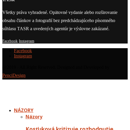
Všetky práva vyhradené. Opätovné vydanie alebo rozširovanie
obsahu článkov a fotografií bez predchádzajúceho písomného
súhlasu TASR a uvedených agentúr je výslovne zakázané.
Facebook
Instagram
Facebook
Instagram
@2019 - All Right Reserved. Designed and Developed by
PenciDesign
NÁZORY
Názory
Kosťuková kritizuje rozhodnutie