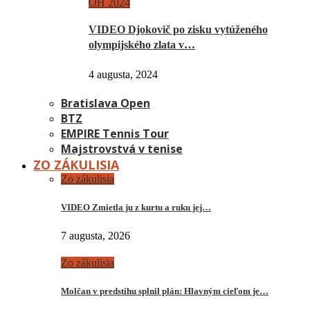
OH 2024
VIDEO Djokovič po zisku vytúženého
olympijského zlata v…
4 augusta, 2024
Bratislava Open
BTZ
EMPIRE Tennis Tour
Majstrovstvá v tenise
ZO ZÁKULISIA
Zo zákulisia
VIDEO Zmietla ju z kurtu a ruku jej…
7 augusta, 2026
Zo zákulisia
Molčan v predstihu splnil plán: Hlavným cieľom je…