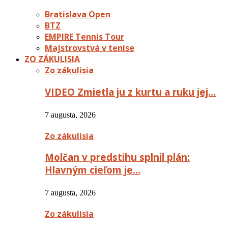
Bratislava Open
BTZ
EMPIRE Tennis Tour
Majstrovstvá v tenise
ZO ZÁKULISIA
Zo zákulisia
VIDEO Zmietla ju z kurtu a ruku jej…
7 augusta, 2026
Zo zákulisia
Molčan v predstihu splnil plán:
Hlavným cieľom je…
7 augusta, 2026
Zo zákulisia