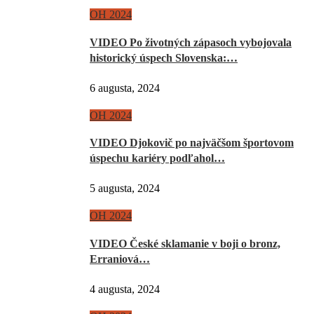
OH 2024
VIDEO Po životných zápasoch vybojovala
historický úspech Slovenska:…
6 augusta, 2024
OH 2024
VIDEO Djokovič po najväčšom športovom
úspechu kariéry podľahol…
5 augusta, 2024
OH 2024
VIDEO České sklamanie v boji o bronz,
Erraniová…
4 augusta, 2024