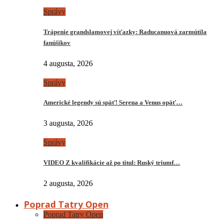
Správy
Trápenie grandslamovej víťazky: Raducanuová zarmútila
fanúšikov
4 augusta, 2026
Správy
Americké legendy sú späť! Serena a Venus opäť…
3 augusta, 2026
Správy
VIDEO Z kvalifikácie až po titul: Ruský triumf…
2 augusta, 2026
Poprad Tatry Open
Poprad Tatry Open