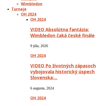
Wimbledon
Turnaje
OH 2024
OH 2024
VIDEO Absolútna fantázia:
Wimbledon čaká české finále
9 júla, 2026
OH 2024
VIDEO Po životných zápasoch
vybojovala historický úspech
Slovenska:…
6 augusta, 2024
OH 2024