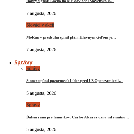
Dobrý signál: Lacko na ME doviedol Slovensko k…
7 augusta, 2026
Slováci v akcii
Molčan v predstihu splnil plán: Hlavným cieľom je…
7 augusta, 2026
Správy
Správy
Sinner upútal pozornosť: Líder pred US Open zamieril…
5 augusta, 2026
Správy
Ďalšia rana pre fanúšikov: Carlos Alcaraz oznámil smutnú…
5 augusta, 2026