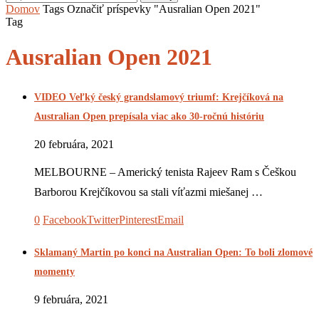
Domov
Tags
Označiť príspevky "Ausralian Open 2021"
Tag
Ausralian Open 2021
VIDEO Veľký český grandslamový triumf: Krejčíková na
Australian Open prepísala viac ako 30-ročnú históriu
20 februára, 2021
MELBOURNE – Americký tenista Rajeev Ram s Češkou
Barborou Krejčíkovou sa stali víťazmi miešanej …
0
Facebook
Twitter
Pinterest
Email
Sklamaný Martin po konci na Australian Open: To boli zlomové
momenty
9 februára, 2021