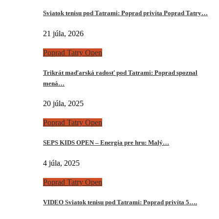
Sviatok tenisu pod Tatrami: Poprad privíta Poprad Tatry…
21 júla, 2026
Poprad Tatry Open
Trikrát maďarská radosť pod Tatrami: Poprad spoznal
mená…
20 júla, 2025
Poprad Tatry Open
SEPS KIDS OPEN – Energia pre hru: Malý…
4 júla, 2025
Poprad Tatry Open
VIDEO Sviatok tenisu pod Tatrami: Poprad privíta 5….