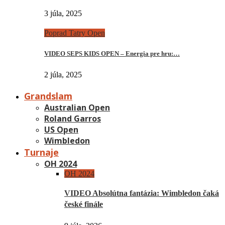
3 júla, 2025
Poprad Tatry Open
VIDEO SEPS KIDS OPEN – Energia pre hru:…
2 júla, 2025
Grandslam
Australian Open
Roland Garros
US Open
Wimbledon
Turnaje
OH 2024
OH 2024
VIDEO Absolútna fantázia: Wimbledon čaká
české finále