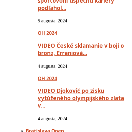
športovom úspechu kariéry
podľahol…
5 augusta, 2024
OH 2024
VIDEO České sklamanie v boji o
bronz, Erraniová…
4 augusta, 2024
OH 2024
VIDEO Djokovič po zisku
vytúženého olympijského zlata
v…
4 augusta, 2024
Bratislava Open