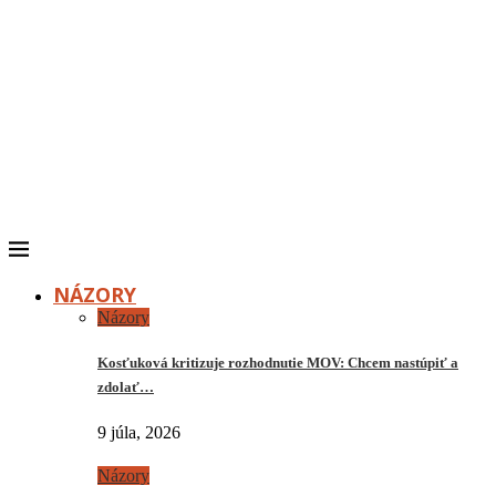
NÁZORY
Názory
Kosťuková kritizuje rozhodnutie MOV: Chcem nastúpiť a
zdolať…
9 júla, 2026
Názory