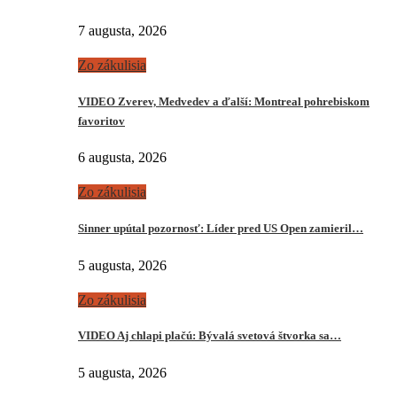
7 augusta, 2026
Zo zákulisia
VIDEO Zverev, Medvedev a ďalší: Montreal pohrebiskom
favoritov
6 augusta, 2026
Zo zákulisia
Sinner upútal pozornosť: Líder pred US Open zamieril…
5 augusta, 2026
Zo zákulisia
VIDEO Aj chlapi plačú: Bývalá svetová štvorka sa…
5 augusta, 2026