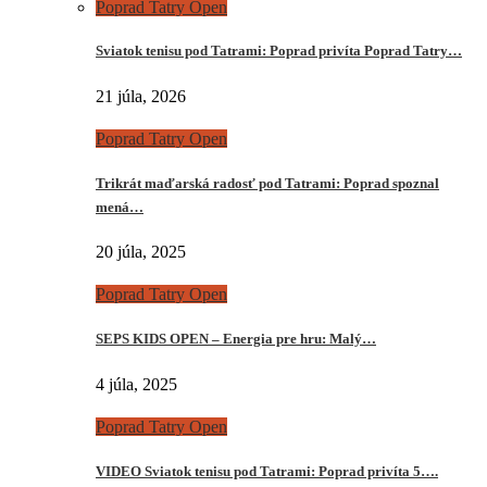
Poprad Tatry Open
Sviatok tenisu pod Tatrami: Poprad privíta Poprad Tatry…
21 júla, 2026
Poprad Tatry Open
Trikrát maďarská radosť pod Tatrami: Poprad spoznal
mená…
20 júla, 2025
Poprad Tatry Open
SEPS KIDS OPEN – Energia pre hru: Malý…
4 júla, 2025
Poprad Tatry Open
VIDEO Sviatok tenisu pod Tatrami: Poprad privíta 5….