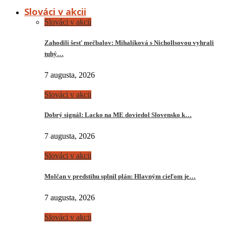
Slováci v akcii
Slováci v akcii
Zahodili šesť mečbalov: Mihalíková s Nichollsovou vyhrali
tuhý…
7 augusta, 2026
Slováci v akcii
Dobrý signál: Lacko na ME doviedol Slovensko k…
7 augusta, 2026
Slováci v akcii
Molčan v predstihu splnil plán: Hlavným cieľom je…
7 augusta, 2026
Slováci v akcii