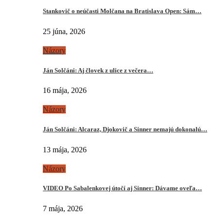
Stankovič o neúčasti Molčana na Bratislava Open: Sám…
25 júna, 2026
Názory
Ján Solčáni: Aj človek z ulice z večera…
16 mája, 2026
Názory
Ján Solčáni: Alcaraz, Djokovič a Sinner nemajú dokonalú…
13 mája, 2026
Názory
VIDEO Po Sabalenkovej útočí aj Sinner: Dávame oveľa…
7 mája, 2026