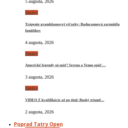
5 augusta, 2026
Správy
Trápenie grandslamovej víťazky: Raducanuová zarmútila
fanúšikov
4 augusta, 2026
Správy
Americké legendy sú späť! Serena a Venus opäť…
3 augusta, 2026
Správy
VIDEO Z kvalifikácie až po titul: Ruský triumf…
2 augusta, 2026
Poprad Tatry Open