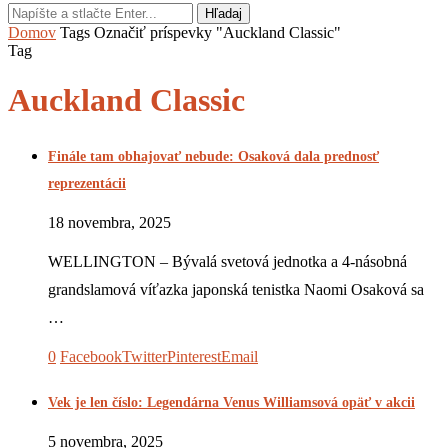
Hľadaj
Domov
Tags
Označiť príspevky "Auckland Classic"
Tag
Auckland Classic
Finále tam obhajovať nebude: Osaková dala prednosť
reprezentácii
18 novembra, 2025
WELLINGTON – Bývalá svetová jednotka a 4-násobná
grandslamová víťazka japonská tenistka Naomi Osaková sa
…
0
Facebook
Twitter
Pinterest
Email
Vek je len číslo: Legendárna Venus Williamsová opäť v akcii
5 novembra, 2025