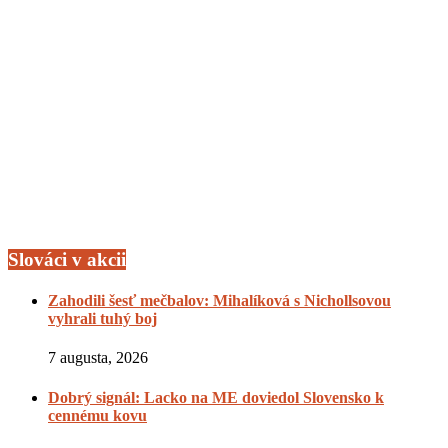
Slováci v akcii
Zahodili šesť mečbalov: Mihalíková s Nichollsovou
vyhrali tuhý boj
7 augusta, 2026
Dobrý signál: Lacko na ME doviedol Slovensko k
cennému kovu