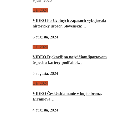
9 júla, 2026
OH 2024
VIDEO Po životných zápasoch vybojovala
historický úspech Slovenska:…
6 augusta, 2024
OH 2024
VIDEO Djokovič po najväčšom športovom
úspechu kariéry podľahol…
5 augusta, 2024
OH 2024
VIDEO České sklamanie v boji o bronz,
Erraniová…
4 augusta, 2024