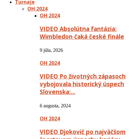
Turnaje
OH 2024
OH 2024
VIDEO Absolútna fantázia:
Wimbledon čaká české finále
9 júla, 2026
OH 2024
VIDEO Po životných zápasoch
vybojovala historický úspech
Slovenska:…
6 augusta, 2024
OH 2024
VIDEO Djokovič po najväčšom