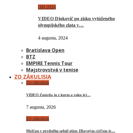
OH 2024
VIDEO Djokovič po zisku vytúženého
olympijského zlata v…
4 augusta, 2024
Bratislava Open
BTZ
EMPIRE Tennis Tour
Majstrovstvá v tenise
ZO ZÁKULISIA
Zo zákulisia
VIDEO Zmietla ju z kurtu a ruku jej…
7 augusta, 2026
Zo zákulisia
Molčan v predstihu splnil plán: Hlavným cieľom je…