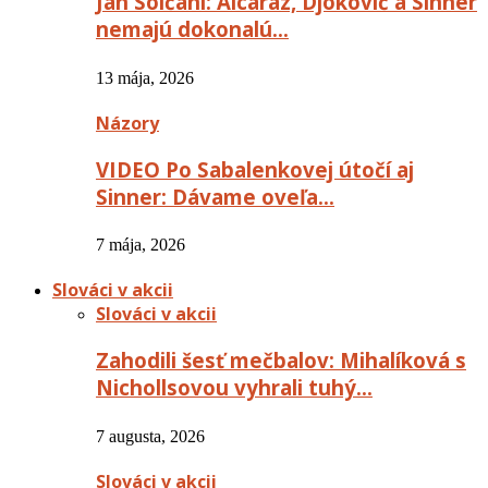
Ján Solčáni: Alcaraz, Djokovič a Sinner
nemajú dokonalú…
13 mája, 2026
Názory
VIDEO Po Sabalenkovej útočí aj
Sinner: Dávame oveľa…
7 mája, 2026
Slováci v akcii
Slováci v akcii
Zahodili šesť mečbalov: Mihalíková s
Nichollsovou vyhrali tuhý…
7 augusta, 2026
Slováci v akcii