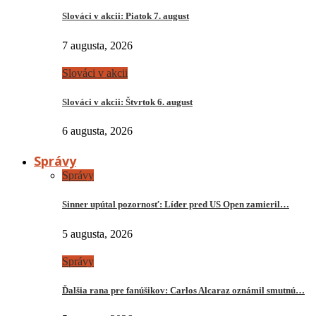
Slováci v akcii: Piatok 7. august
7 augusta, 2026
Slováci v akcii
Slováci v akcii: Štvrtok 6. august
6 augusta, 2026
Správy
Správy
Sinner upútal pozornosť: Líder pred US Open zamieril…
5 augusta, 2026
Správy
Ďalšia rana pre fanúšikov: Carlos Alcaraz oznámil smutnú…