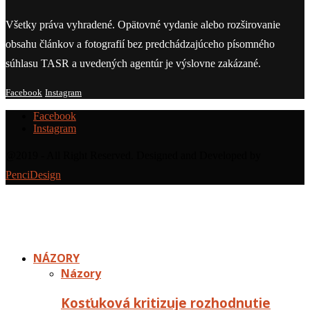
Všetky práva vyhradené. Opätovné vydanie alebo rozširovanie
obsahu článkov a fotografií bez predchádzajúceho písomného
súhlasu TASR a uvedených agentúr je výslovne zakázané.
Facebook
Instagram
Facebook
Instagram
@2019 - All Right Reserved. Designed and Developed by
PenciDesign
NÁZORY
Názory
Kosťuková kritizuje rozhodnutie