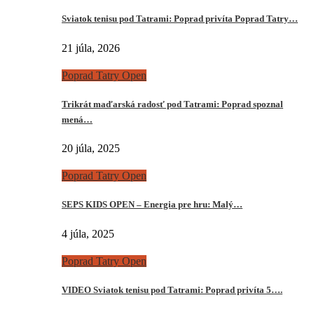
Sviatok tenisu pod Tatrami: Poprad privíta Poprad Tatry…
21 júla, 2026
Poprad Tatry Open
Trikrát maďarská radosť pod Tatrami: Poprad spoznal
mená…
20 júla, 2025
Poprad Tatry Open
SEPS KIDS OPEN – Energia pre hru: Malý…
4 júla, 2025
Poprad Tatry Open
VIDEO Sviatok tenisu pod Tatrami: Poprad privíta 5….