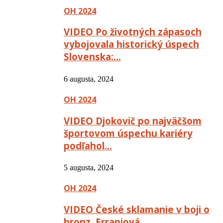
OH 2024
VIDEO Po životných zápasoch
vybojovala historický úspech
Slovenska:…
6 augusta, 2024
OH 2024
VIDEO Djokovič po najväčšom
športovom úspechu kariéry
podľahol…
5 augusta, 2024
OH 2024
VIDEO České sklamanie v boji o
bronz, Erraniová…