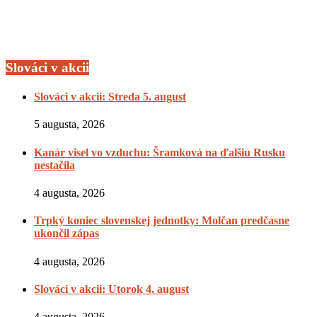
Slováci v akcii
Slováci v akcii: Streda 5. august
5 augusta, 2026
Kanár visel vo vzduchu: Šramková na ďalšiu Rusku
nestačila
4 augusta, 2026
Trpký koniec slovenskej jednotky: Molčan predčasne
ukončil zápas
4 augusta, 2026
Slováci v akcii: Utorok 4. august
4 augusta, 2026