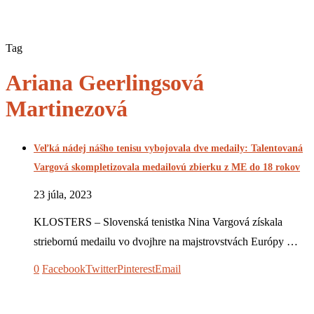
Tag
Ariana Geerlingsová
Martinezová
Veľká nádej nášho tenisu vybojovala dve medaily: Talentovaná
Vargová skompletizovala medailovú zbierku z ME do 18 rokov
23 júla, 2023
KLOSTERS – Slovenská tenistka Nina Vargová získala
striebornú medailu vo dvojhre na majstrovstvách Európy …
0
Facebook
Twitter
Pinterest
Email