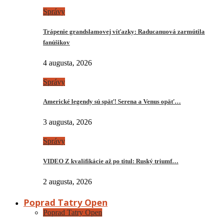
Správy
Trápenie grandslamovej víťazky: Raducanuová zarmútila
fanúšikov
4 augusta, 2026
Správy
Americké legendy sú späť! Serena a Venus opäť…
3 augusta, 2026
Správy
VIDEO Z kvalifikácie až po titul: Ruský triumf…
2 augusta, 2026
Poprad Tatry Open
Poprad Tatry Open