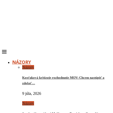
NÁZORY
Názory
Kosťuková kritizuje rozhodnutie MOV: Chcem nastúpiť a
zdolať…
9 júla, 2026
Názory