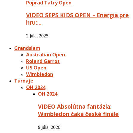
Poprad Tatry Open
VIDEO SEPS KIDS OPEN – Energia pre
hru:…
2 júla, 2025
Grandslam
Australian Open
Roland Garros
US Open
Wimbledon
Turnaje
OH 2024
OH 2024
VIDEO Absolútna fantázia:
Wimbledon čaká české finále
9 júla, 2026