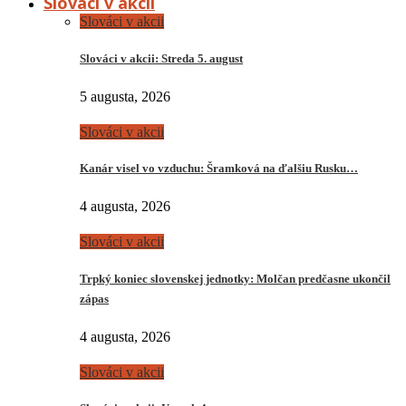
Slováci v akcii
Slováci v akcii
Slováci v akcii: Streda 5. august
5 augusta, 2026
Slováci v akcii
Kanár visel vo vzduchu: Šramková na ďalšiu Rusku…
4 augusta, 2026
Slováci v akcii
Trpký koniec slovenskej jednotky: Molčan predčasne ukončil
zápas
4 augusta, 2026
Slováci v akcii