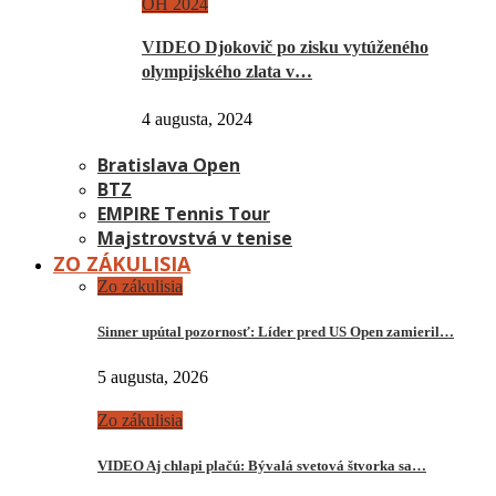
OH 2024
VIDEO Djokovič po zisku vytúženého
olympijského zlata v…
4 augusta, 2024
Bratislava Open
BTZ
EMPIRE Tennis Tour
Majstrovstvá v tenise
ZO ZÁKULISIA
Zo zákulisia
Sinner upútal pozornosť: Líder pred US Open zamieril…
5 augusta, 2026
Zo zákulisia
VIDEO Aj chlapi plačú: Bývalá svetová štvorka sa…