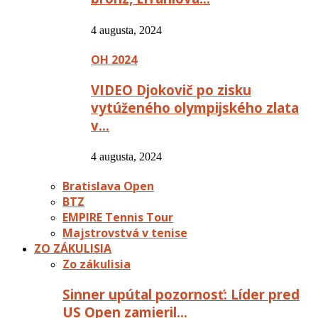
4 augusta, 2024
OH 2024
VIDEO Djokovič po zisku
vytúženého olympijského zlata
v…
4 augusta, 2024
Bratislava Open
BTZ
EMPIRE Tennis Tour
Majstrovstvá v tenise
ZO ZÁKULISIA
Zo zákulisia
Sinner upútal pozornosť: Líder pred
US Open zamieril…