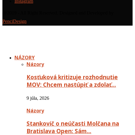
Instagram
@2019 - All Right Reserved. Designed and Developed by
PenciDesign
NÁZORY
Názory
Kosťuková kritizuje rozhodnutie
MOV: Chcem nastúpiť a zdolať…
9 júla, 2026
Názory
Stankovič o neúčasti Molčana na
Bratislava Open: Sám…