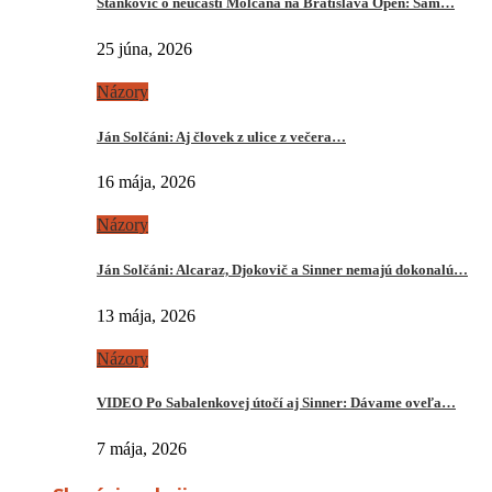
Stankovič o neúčasti Molčana na Bratislava Open: Sám…
25 júna, 2026
Názory
Ján Solčáni: Aj človek z ulice z večera…
16 mája, 2026
Názory
Ján Solčáni: Alcaraz, Djokovič a Sinner nemajú dokonalú…
13 mája, 2026
Názory
VIDEO Po Sabalenkovej útočí aj Sinner: Dávame oveľa…
7 mája, 2026