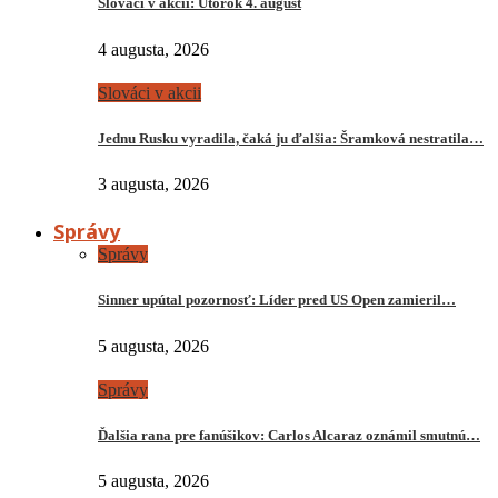
Slováci v akcii: Utorok 4. august
4 augusta, 2026
Slováci v akcii
Jednu Rusku vyradila, čaká ju ďalšia: Šramková nestratila…
3 augusta, 2026
Správy
Správy
Sinner upútal pozornosť: Líder pred US Open zamieril…
5 augusta, 2026
Správy
Ďalšia rana pre fanúšikov: Carlos Alcaraz oznámil smutnú…
5 augusta, 2026