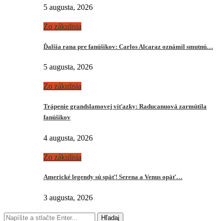
5 augusta, 2026
Zo zákulisia
Ďalšia rana pre fanúšikov: Carlos Alcaraz oznámil smutnú…
5 augusta, 2026
Zo zákulisia
Trápenie grandslamovej víťazky: Raducanuová zarmútila
fanúšikov
4 augusta, 2026
Zo zákulisia
Americké legendy sú späť! Serena a Venus opäť…
3 augusta, 2026
Hľadaj