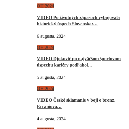
OH 2024
VIDEO Po životných zápasoch vybojovala
historický úspech Slovenska:…
6 augusta, 2024
OH 2024
VIDEO Djokovič po najväčšom športovom
úspechu kariéry podľahol…
5 augusta, 2024
OH 2024
VIDEO České sklamanie v boji o bronz,
Erraniová…
4 augusta, 2024