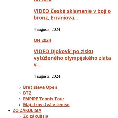
VIDEO České sklamanie v boji o
bronz, Erraniová…
4 augusta, 2024
OH 2024
VIDEO Djokovič po zisku
vytúženého olympijského zlata
v…
4 augusta, 2024
Bratislava Open
BTZ
EMPIRE Tennis Tour
Majstrovstvá v tenise
ZO ZÁKULISIA
Zo zákulisia