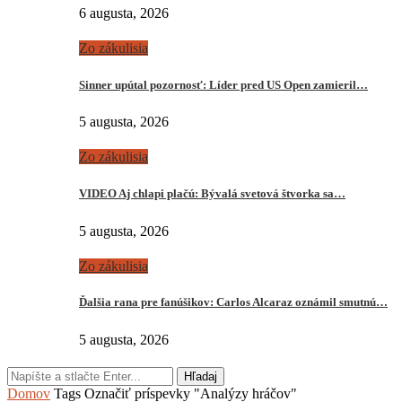
6 augusta, 2026
Zo zákulisia
Sinner upútal pozornosť: Líder pred US Open zamieril…
5 augusta, 2026
Zo zákulisia
VIDEO Aj chlapi plačú: Bývalá svetová štvorka sa…
5 augusta, 2026
Zo zákulisia
Ďalšia rana pre fanúšikov: Carlos Alcaraz oznámil smutnú…
5 augusta, 2026
Hľadaj
Domov
Tags
Označiť príspevky "Analýzy hráčov"