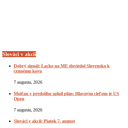
Slováci v akcii
Dobrý signál: Lacko na ME doviedol Slovensko k
cennému kovu
7 augusta, 2026
Molčan v predstihu splnil plán: Hlavným cieľom je US
Open
7 augusta, 2026
Slováci v akcii: Piatok 7. august