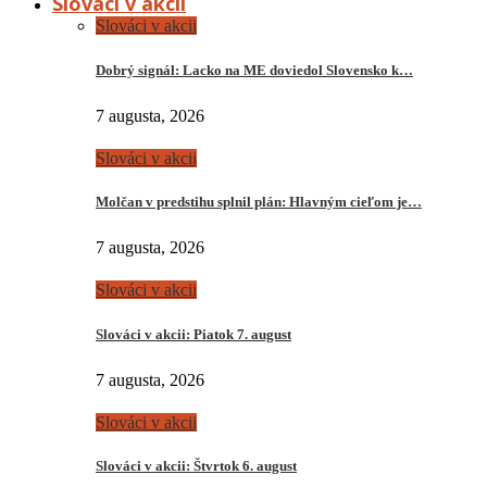
Slováci v akcii
Slováci v akcii
Dobrý signál: Lacko na ME doviedol Slovensko k…
7 augusta, 2026
Slováci v akcii
Molčan v predstihu splnil plán: Hlavným cieľom je…
7 augusta, 2026
Slováci v akcii
Slováci v akcii: Piatok 7. august
7 augusta, 2026
Slováci v akcii
Slováci v akcii: Štvrtok 6. august