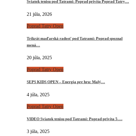
Sviatok tenisu pod Tatrami: Poprad privíta Poprad Tatry…
21 júla, 2026
Poprad Tatry Open
Trikrát maďarská radosť pod Tatrami: Poprad spoznal
mená…
20 júla, 2025
Poprad Tatry Open
SEPS KIDS OPEN – Energia pre hru: Malý…
4 júla, 2025
Poprad Tatry Open
VIDEO Sviatok tenisu pod Tatrami: Poprad privíta 5….
3 júla, 2025