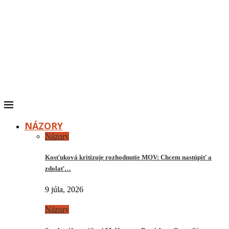
NÁZORY
Názory
Kosťuková kritizuje rozhodnutie MOV: Chcem nastúpiť a
zdolať…
9 júla, 2026
Názory