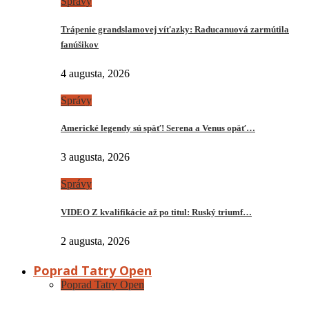
Správy
Trápenie grandslamovej víťazky: Raducanuová zarmútila
fanúšikov
4 augusta, 2026
Správy
Americké legendy sú späť! Serena a Venus opäť…
3 augusta, 2026
Správy
VIDEO Z kvalifikácie až po titul: Ruský triumf…
2 augusta, 2026
Poprad Tatry Open
Poprad Tatry Open