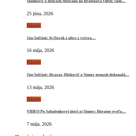
Stankovič o neúčasti Molčana na Bratislava Open: Sám…
25 júna, 2026
Názory
Ján Solčáni: Aj človek z ulice z večera…
16 mája, 2026
Názory
Ján Solčáni: Alcaraz, Djokovič a Sinner nemajú dokonalú…
13 mája, 2026
Názory
VIDEO Po Sabalenkovej útočí aj Sinner: Dávame oveľa…
7 mája, 2026