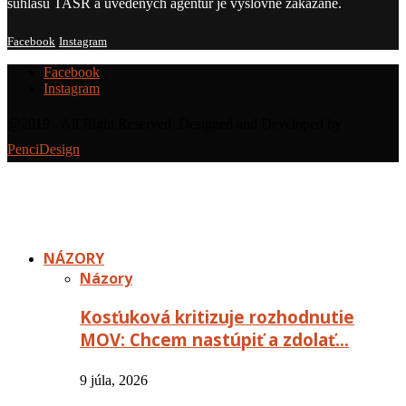
súhlasu TASR a uvedených agentúr je výslovne zakázané.
Facebook
Instagram
Facebook
Instagram
@2019 - All Right Reserved. Designed and Developed by
PenciDesign
NÁZORY
Názory
Kosťuková kritizuje rozhodnutie
MOV: Chcem nastúpiť a zdolať…
9 júla, 2026