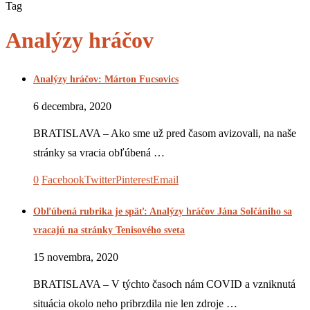
Tag
Analýzy hráčov
Analýzy hráčov: Márton Fucsovics
6 decembra, 2020
BRATISLAVA – Ako sme už pred časom avizovali, na naše
stránky sa vracia obľúbená …
0
Facebook
Twitter
Pinterest
Email
Obľúbená rubrika je späť: Analýzy hráčov Jána Solčániho sa
vracajú na stránky Tenisového sveta
15 novembra, 2020
BRATISLAVA – V týchto časoch nám COVID a vzniknutá
situácia okolo neho pribrzdila nie len zdroje …