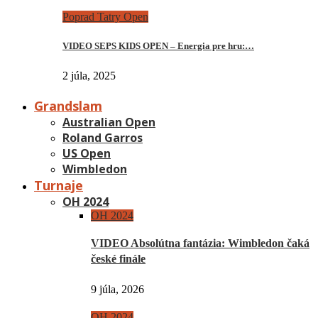
Poprad Tatry Open
VIDEO SEPS KIDS OPEN – Energia pre hru:…
2 júla, 2025
Grandslam
Australian Open
Roland Garros
US Open
Wimbledon
Turnaje
OH 2024
OH 2024
VIDEO Absolútna fantázia: Wimbledon čaká
české finále
9 júla, 2026
OH 2024