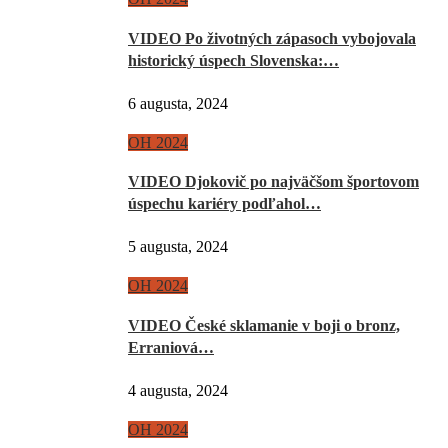
VIDEO Po životných zápasoch vybojovala
historický úspech Slovenska:…
6 augusta, 2024
OH 2024
VIDEO Djokovič po najväčšom športovom
úspechu kariéry podľahol…
5 augusta, 2024
OH 2024
VIDEO České sklamanie v boji o bronz,
Erraniová…
4 augusta, 2024
OH 2024