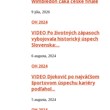
Wimbledon čaká české finále
9 júla, 2026
OH 2024
VIDEO Po životných zápasoch
vybojovala historický úspech
Slovenska:…
6 augusta, 2024
OH 2024
VIDEO Djokovič po najväčšom
športovom úspechu kariéry
podľahol…
5 augusta, 2024
OH 2024