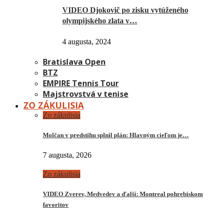
VIDEO Djokovič po zisku vytúženého
olympijského zlata v…
4 augusta, 2024
Bratislava Open
BTZ
EMPIRE Tennis Tour
Majstrovstvá v tenise
ZO ZÁKULISIA
Zo zákulisia
Molčan v predstihu splnil plán: Hlavným cieľom je…
7 augusta, 2026
Zo zákulisia
VIDEO Zverev, Medvedev a ďalší: Montreal pohrebiskom
favoritov