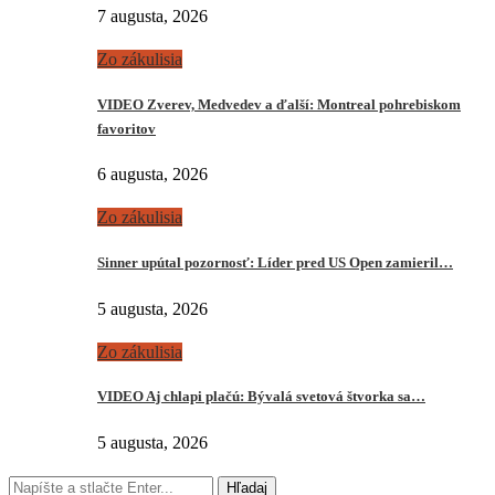
7 augusta, 2026
Zo zákulisia
VIDEO Zverev, Medvedev a ďalší: Montreal pohrebiskom
favoritov
6 augusta, 2026
Zo zákulisia
Sinner upútal pozornosť: Líder pred US Open zamieril…
5 augusta, 2026
Zo zákulisia
VIDEO Aj chlapi plačú: Bývalá svetová štvorka sa…
5 augusta, 2026
Hľadaj