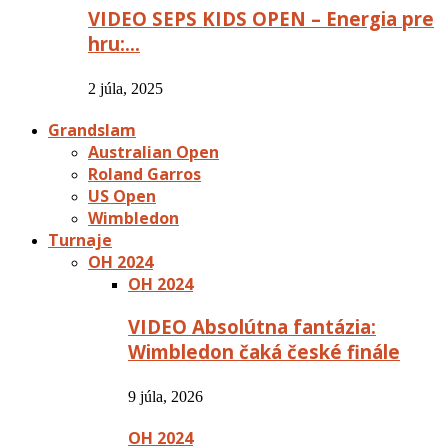
VIDEO SEPS KIDS OPEN – Energia pre
hru:…
2 júla, 2025
Grandslam
Australian Open
Roland Garros
US Open
Wimbledon
Turnaje
OH 2024
OH 2024
VIDEO Absolútna fantázia:
Wimbledon čaká české finále
9 júla, 2026
OH 2024