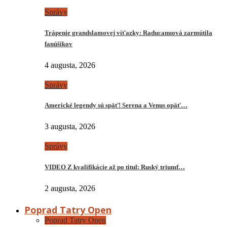
Správy
Trápenie grandslamovej víťazky: Raducanuová zarmútila
fanúšikov
4 augusta, 2026
Správy
Americké legendy sú späť! Serena a Venus opäť…
3 augusta, 2026
Správy
VIDEO Z kvalifikácie až po titul: Ruský triumf…
2 augusta, 2026
Poprad Tatry Open
Poprad Tatry Open