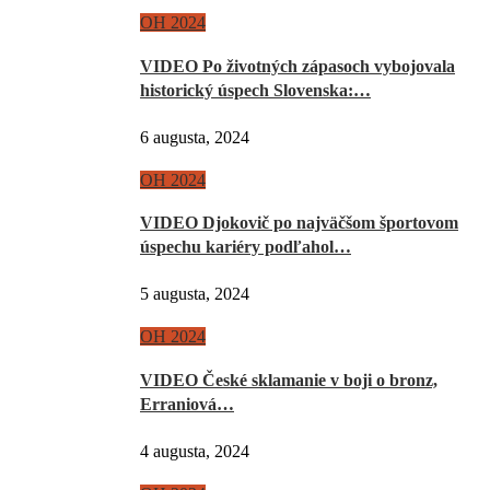
OH 2024
VIDEO Po životných zápasoch vybojovala
historický úspech Slovenska:…
6 augusta, 2024
OH 2024
VIDEO Djokovič po najväčšom športovom
úspechu kariéry podľahol…
5 augusta, 2024
OH 2024
VIDEO České sklamanie v boji o bronz,
Erraniová…
4 augusta, 2024