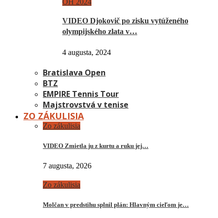
OH 2024
VIDEO Djokovič po zisku vytúženého
olympijského zlata v…
4 augusta, 2024
Bratislava Open
BTZ
EMPIRE Tennis Tour
Majstrovstvá v tenise
ZO ZÁKULISIA
Zo zákulisia
VIDEO Zmietla ju z kurtu a ruku jej…
7 augusta, 2026
Zo zákulisia
Molčan v predstihu splnil plán: Hlavným cieľom je…