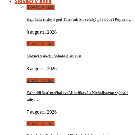
Slováci v akcii
Slováci v akcii
Explózia radosti pod Tatrami: Slovenský pár dobyl Poprad…
8 augusta, 2026
Slováci v akcii
Slováci v akcii: Sobota 8. august
8 augusta, 2026
Slováci v akcii
Zahodili šesť mečbalov: Mihalíková s Nichollsovou vyhrali
tuhý…
7 augusta, 2026
Slováci v akcii