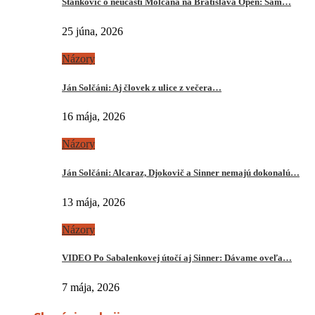
Stankovič o neúčasti Molčana na Bratislava Open: Sám…
25 júna, 2026
Názory
Ján Solčáni: Aj človek z ulice z večera…
16 mája, 2026
Názory
Ján Solčáni: Alcaraz, Djokovič a Sinner nemajú dokonalú…
13 mája, 2026
Názory
VIDEO Po Sabalenkovej útočí aj Sinner: Dávame oveľa…
7 mája, 2026