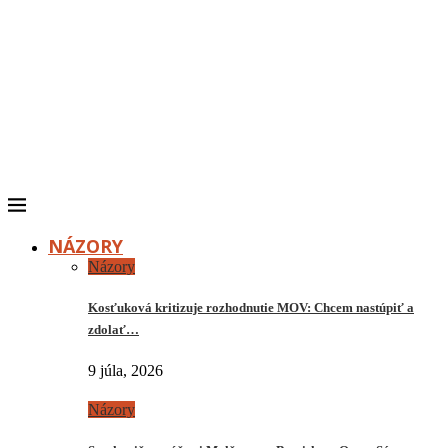
NÁZORY
Názory
Kosťuková kritizuje rozhodnutie MOV: Chcem nastúpiť a
zdolať…
9 júla, 2026
Názory