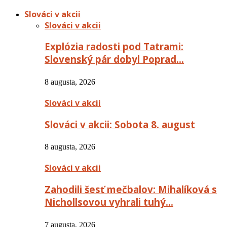
Slováci v akcii
Slováci v akcii
Explózia radosti pod Tatrami:
Slovenský pár dobyl Poprad…
8 augusta, 2026
Slováci v akcii
Slováci v akcii: Sobota 8. august
8 augusta, 2026
Slováci v akcii
Zahodili šesť mečbalov: Mihalíková s
Nichollsovou vyhrali tuhý…
7 augusta, 2026