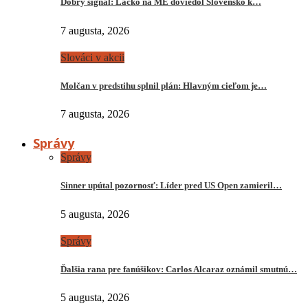
Dobrý signál: Lacko na ME doviedol Slovensko k…
7 augusta, 2026
Slováci v akcii
Molčan v predstihu splnil plán: Hlavným cieľom je…
7 augusta, 2026
Správy
Správy
Sinner upútal pozornosť: Líder pred US Open zamieril…
5 augusta, 2026
Správy
Ďalšia rana pre fanúšikov: Carlos Alcaraz oznámil smutnú…
5 augusta, 2026