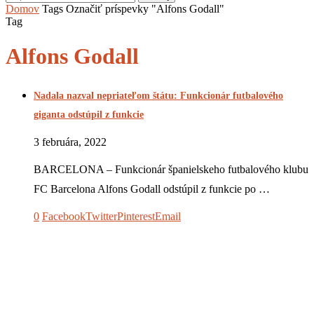
Domov
Tags
Označiť príspevky "Alfons Godall"
Tag
Alfons Godall
Nadala nazval nepriateľom štátu: Funkcionár futbalového
giganta odstúpil z funkcie
3 februára, 2022
BARCELONA – Funkcionár španielskeho futbalového klubu
FC Barcelona Alfons Godall odstúpil z funkcie po …
0
Facebook
Twitter
Pinterest
Email