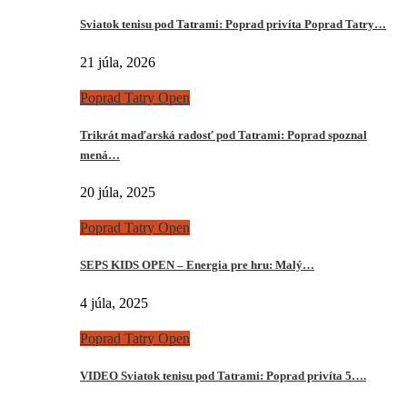
Sviatok tenisu pod Tatrami: Poprad privíta Poprad Tatry…
21 júla, 2026
Poprad Tatry Open
Trikrát maďarská radosť pod Tatrami: Poprad spoznal
mená…
20 júla, 2025
Poprad Tatry Open
SEPS KIDS OPEN – Energia pre hru: Malý…
4 júla, 2025
Poprad Tatry Open
VIDEO Sviatok tenisu pod Tatrami: Poprad privíta 5….