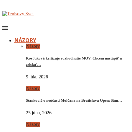
NÁZORY
Názory
Kosťuková kritizuje rozhodnutie MOV: Chcem nastúpiť a
zdolať…
9 júla, 2026
Názory
Stankovič o neúčasti Molčana na Bratislava Open: Sám…
25 júna, 2026
Názory