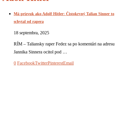
Má prízvuk ako Adolf Hitler: Čistokrvný Talian Sinner to
schytal od rapera
18 septembra, 2025
RÍM – Taliansky raper Fedez sa po komentári na adresu
Jannika Sinnera ocitol pod …
0
Facebook
Twitter
Pinterest
Email