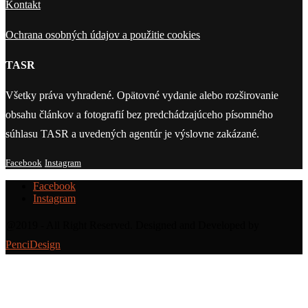
Kontakt
Ochrana osobných údajov a použitie cookies
TASR
Všetky práva vyhradené. Opätovné vydanie alebo rozširovanie
obsahu článkov a fotografií bez predchádzajúceho písomného
súhlasu TASR a uvedených agentúr je výslovne zakázané.
Facebook
Instagram
Facebook
Instagram
@2019 - All Right Reserved. Designed and Developed by
PenciDesign