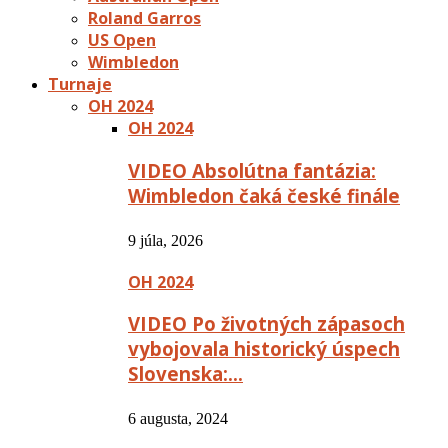
Roland Garros
US Open
Wimbledon
Turnaje
OH 2024
OH 2024
VIDEO Absolútna fantázia:
Wimbledon čaká české finále
9 júla, 2026
OH 2024
VIDEO Po životných zápasoch
vybojovala historický úspech
Slovenska:…
6 augusta, 2024