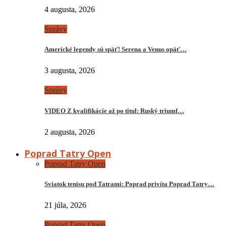
4 augusta, 2026
Správy
Americké legendy sú späť! Serena a Venus opäť…
3 augusta, 2026
Správy
VIDEO Z kvalifikácie až po titul: Ruský triumf…
2 augusta, 2026
Poprad Tatry Open
Poprad Tatry Open
Sviatok tenisu pod Tatrami: Poprad privíta Poprad Tatry…
21 júla, 2026
Poprad Tatry Open