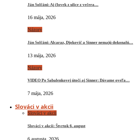
Ján Solčáni: Aj človek z ulice z večera…
16 mája, 2026
Názory
Ján Solčáni: Alcaraz, Djokovič a Sinner nemajú dokonalú…
13 mája, 2026
Názory
VIDEO Po Sabalenkovej útočí aj Sinner: Dávame oveľa…
7 mája, 2026
Slováci v akcii
Slováci v akcii
Slováci v akcii: Štvrtok 6. august
6 augusta, 2026