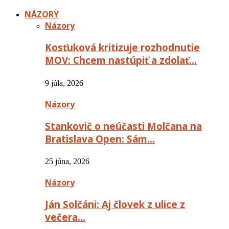
NÁZORY
Názory
Kosťuková kritizuje rozhodnutie
MOV: Chcem nastúpiť a zdolať…
9 júla, 2026
Názory
Stankovič o neúčasti Molčana na
Bratislava Open: Sám…
25 júna, 2026
Názory
Ján Solčáni: Aj človek z ulice z
večera…