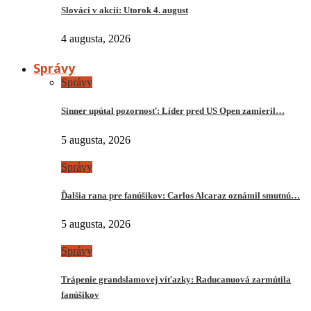
Slováci v akcii: Utorok 4. august
4 augusta, 2026
Správy
Správy
Sinner upútal pozornosť: Líder pred US Open zamieril…
5 augusta, 2026
Správy
Ďalšia rana pre fanúšikov: Carlos Alcaraz oznámil smutnú…
5 augusta, 2026
Správy
Trápenie grandslamovej víťazky: Raducanuová zarmútila
fanúšikov