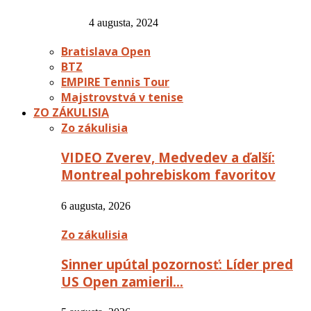
4 augusta, 2024
Bratislava Open
BTZ
EMPIRE Tennis Tour
Majstrovstvá v tenise
ZO ZÁKULISIA
Zo zákulisia
VIDEO Zverev, Medvedev a ďalší:
Montreal pohrebiskom favoritov
6 augusta, 2026
Zo zákulisia
Sinner upútal pozornosť: Líder pred
US Open zamieril…