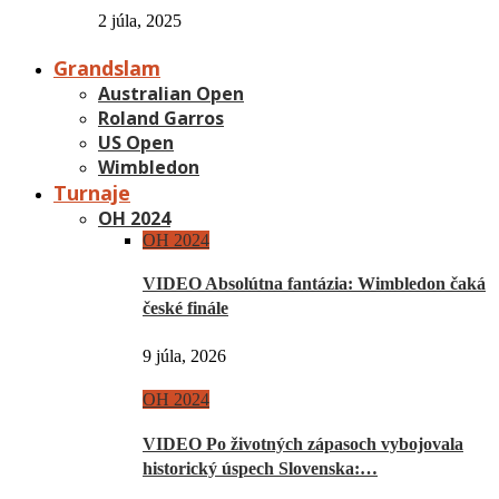
2 júla, 2025
Grandslam
Australian Open
Roland Garros
US Open
Wimbledon
Turnaje
OH 2024
OH 2024
VIDEO Absolútna fantázia: Wimbledon čaká
české finále
9 júla, 2026
OH 2024
VIDEO Po životných zápasoch vybojovala
historický úspech Slovenska:…