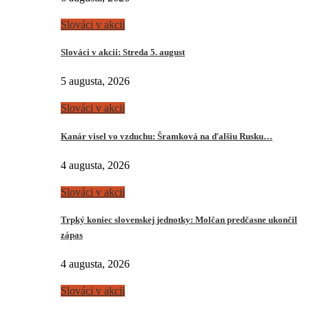
Slováci v akcii
Slováci v akcii: Streda 5. august
5 augusta, 2026
Slováci v akcii
Kanár visel vo vzduchu: Šramková na ďalšiu Rusku…
4 augusta, 2026
Slováci v akcii
Trpký koniec slovenskej jednotky: Molčan predčasne ukončil
zápas
4 augusta, 2026
Slováci v akcii