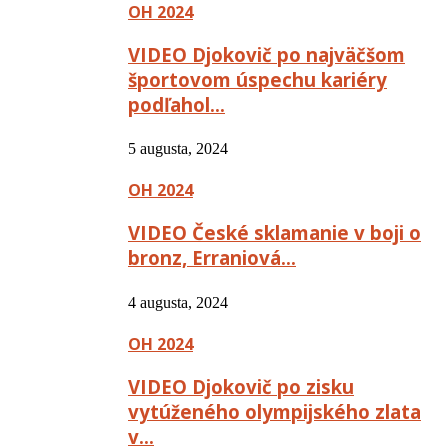
OH 2024
VIDEO Djokovič po najväčšom
športovom úspechu kariéry
podľahol…
5 augusta, 2024
OH 2024
VIDEO České sklamanie v boji o
bronz, Erraniová…
4 augusta, 2024
OH 2024
VIDEO Djokovič po zisku
vytúženého olympijského zlata
v…