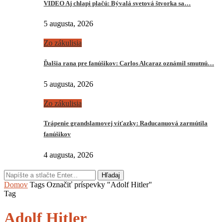
VIDEO Aj chlapi plačú: Bývalá svetová štvorka sa…
5 augusta, 2026
Zo zákulisia
Ďalšia rana pre fanúšikov: Carlos Alcaraz oznámil smutnú…
5 augusta, 2026
Zo zákulisia
Trápenie grandslamovej víťazky: Raducanuová zarmútila
fanúšikov
4 augusta, 2026
Hľadaj
Domov
Tags
Označiť príspevky "Adolf Hitler"
Tag
Adolf Hitler