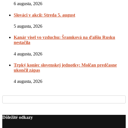
6 augusta, 2026
Slováci v akcii: Streda 5. august
5 augusta, 2026
Kanár visel vo vzduchu: Šramková na ďalšiu Rusku
nestačila
4 augusta, 2026
Trpký koniec slovenskej jednotky: Molčan predčasne
ukončil zápas
4 augusta, 2026
Dôležité odkazy