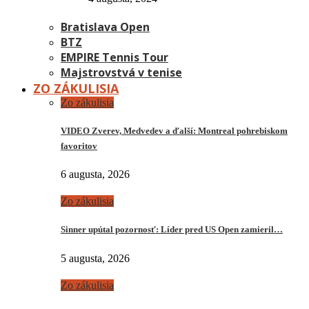
Bratislava Open
BTZ
EMPIRE Tennis Tour
Majstrovstvá v tenise
ZO ZÁKULISIA
Zo zákulisia
VIDEO Zverev, Medvedev a ďalší: Montreal pohrebiskom
favoritov
6 augusta, 2026
Zo zákulisia
Sinner upútal pozornosť: Líder pred US Open zamieril…
5 augusta, 2026
Zo zákulisia