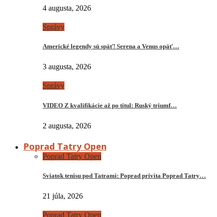
4 augusta, 2026
Správy
Americké legendy sú späť! Serena a Venus opäť…
3 augusta, 2026
Správy
VIDEO Z kvalifikácie až po titul: Ruský triumf…
2 augusta, 2026
Poprad Tatry Open
Poprad Tatry Open
Sviatok tenisu pod Tatrami: Poprad privíta Poprad Tatry…
21 júla, 2026
Poprad Tatry Open