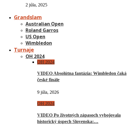
2 júla, 2025
Grandslam
Australian Open
Roland Garros
US Open
Wimbledon
Turnaje
OH 2024
OH 2024
VIDEO Absolútna fantázia: Wimbledon čaká
české finále
9 júla, 2026
OH 2024
VIDEO Po životných zápasoch vybojovala
historický úspech Slovenska:…