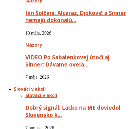
Názory
Ján Solčáni: Alcaraz, Djokovič a Sinner
nemajú dokonalú…
13 mája, 2026
Názory
VIDEO Po Sabalenkovej útočí aj
Sinner: Dávame oveľa…
7 mája, 2026
Slováci v akcii
Slováci v akcii
Dobrý signál: Lacko na ME doviedol
Slovensko k…
7 augusta, 2026