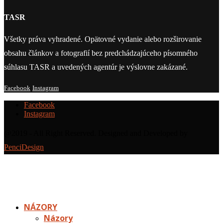
TASR
Všetky práva vyhradené. Opätovné vydanie alebo rozširovanie
obsahu článkov a fotografií bez predchádzajúceho písomného
súhlasu TASR a uvedených agentúr je výslovne zakázané.
Facebook
Instagram
Facebook
Instagram
@2019 - All Right Reserved. Designed and Developed by
PenciDesign
NÁZORY
Názory