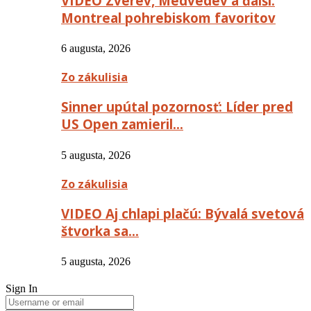
VIDEO Zverev, Medvedev a ďalší:
Montreal pohrebiskom favoritov
6 augusta, 2026
Zo zákulisia
Sinner upútal pozornosť: Líder pred
US Open zamieril…
5 augusta, 2026
Zo zákulisia
VIDEO Aj chlapi plačú: Bývalá svetová
štvorka sa…
5 augusta, 2026
Sign In