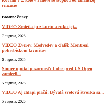
Kovalík v 2. kole v Janove so stopkou od talianskej
senzácie
Podobné články
VIDEO Zmietla ju z kurtu a ruku jej...
7 augusta, 2026
VIDEO Zverev, Medvedev a ďalší: Montreal
pohrebiskom favoritov
6 augusta, 2026
Sinner upútal pozornosť: Líder pred US Open
zamieril...
5 augusta, 2026
VIDEO Aj chlapi plačú: Bývalá svetová štvorka sa...
5 augusta, 2026