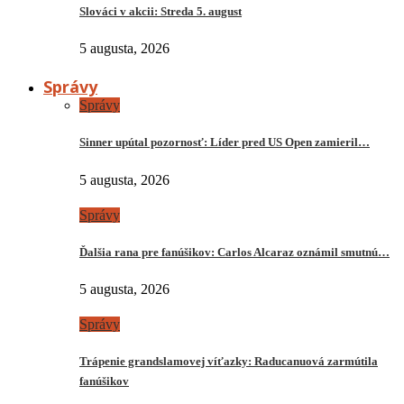
Slováci v akcii: Streda 5. august
5 augusta, 2026
Správy
Správy
Sinner upútal pozornosť: Líder pred US Open zamieril…
5 augusta, 2026
Správy
Ďalšia rana pre fanúšikov: Carlos Alcaraz oznámil smutnú…
5 augusta, 2026
Správy
Trápenie grandslamovej víťazky: Raducanuová zarmútila
fanúšikov