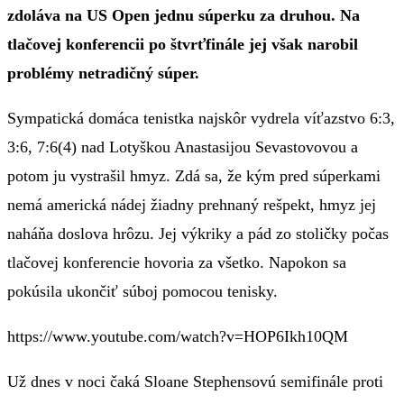
zdoláva na US Open jednu súperku za druhou. Na
tlačovej konferencii po štvrťfinále jej však narobil
problémy netradičný súper.
Sympatická domáca tenistka najskôr vydrela víťazstvo 6:3,
3:6, 7:6(4) nad Lotyškou Anastasijou Sevastovovou a
potom ju vystrašil hmyz. Zdá sa, že kým pred súperkami
nemá americká nádej žiadny prehnaný rešpekt, hmyz jej
naháňa doslova hrôzu. Jej výkriky a pád zo stoličky počas
tlačovej konferencie hovoria za všetko. Napokon sa
pokúsila ukončiť súboj pomocou tenisky.
https://www.youtube.com/watch?v=HOP6Ikh10QM
Už dnes v noci čaká Sloane Stephensovú semifinále proti