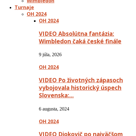
Wimbledon
Turnaje
OH 2024
OH 2024
VIDEO Absolútna fantázia:
Wimbledon čaká české finále
9 júla, 2026
OH 2024
VIDEO Po životných zápasoch
vybojovala historický úspech
Slovenska:…
6 augusta, 2024
OH 2024
VIDEO Djokovič po najväčšom