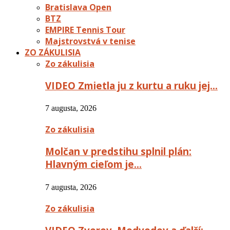
Bratislava Open
BTZ
EMPIRE Tennis Tour
Majstrovstvá v tenise
ZO ZÁKULISIA
Zo zákulisia
VIDEO Zmietla ju z kurtu a ruku jej…
7 augusta, 2026
Zo zákulisia
Molčan v predstihu splnil plán:
Hlavným cieľom je…
7 augusta, 2026
Zo zákulisia