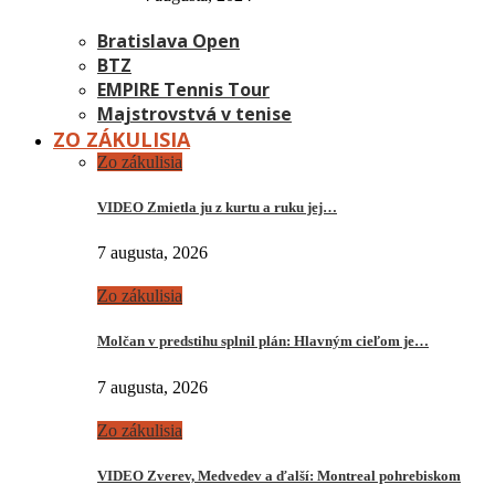
Bratislava Open
BTZ
EMPIRE Tennis Tour
Majstrovstvá v tenise
ZO ZÁKULISIA
Zo zákulisia
VIDEO Zmietla ju z kurtu a ruku jej…
7 augusta, 2026
Zo zákulisia
Molčan v predstihu splnil plán: Hlavným cieľom je…
7 augusta, 2026
Zo zákulisia
VIDEO Zverev, Medvedev a ďalší: Montreal pohrebiskom