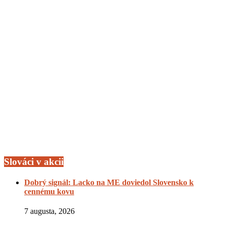
Slováci v akcii
Dobrý signál: Lacko na ME doviedol Slovensko k
cennému kovu
7 augusta, 2026