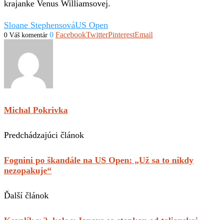
krajanke Venus Williamsovej.
Sloane Stephensová
US Open
0
Facebook
Twitter
Pinterest
Email
0 Váš komentár
Michal Pokrivka
Predchádzajúci článok
Fognini po škandále na US Open: „Už sa to nikdy
nezopakuje“
Ďalší článok