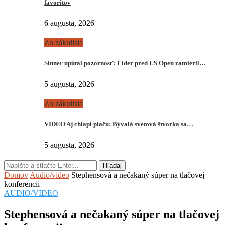
favoritov
6 augusta, 2026
Zo zákulisia
Sinner upútal pozornosť: Líder pred US Open zamieril…
5 augusta, 2026
Zo zákulisia
VIDEO Aj chlapi plačú: Bývalá svetová štvorka sa…
5 augusta, 2026
Hľadaj
Domov
Audio/video
Stephensová a nečakaný súper na tlačovej
konferencii
AUDIO/VIDEO
Stephensová a nečakaný súper na tlačovej