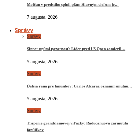
Molčan v predstihu splnil plán: Hlavným cieľom je…
7 augusta, 2026
Správy
Správy
Sinner upútal pozornosť: Líder pred US Open zamieril…
5 augusta, 2026
Správy
Ďalšia rana pre fanúšikov: Carlos Alcaraz oznámil smutnú…
5 augusta, 2026
Správy
Trápenie grandslamovej víťazky: Raducanuová zarmútila
fanúšikov