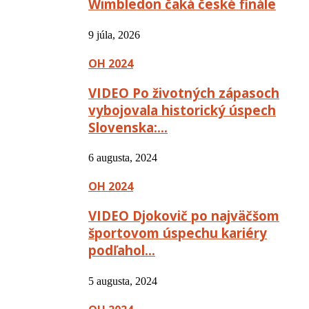
Wimbledon čaká české finále
9 júla, 2026
OH 2024
VIDEO Po životných zápasoch
vybojovala historický úspech
Slovenska:…
6 augusta, 2024
OH 2024
VIDEO Djokovič po najväčšom
športovom úspechu kariéry
podľahol…
5 augusta, 2024