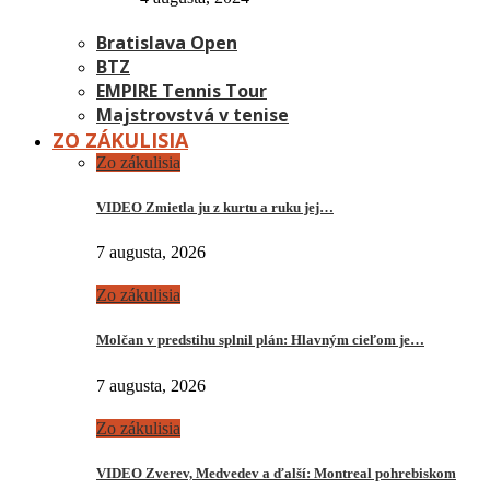
Bratislava Open
BTZ
EMPIRE Tennis Tour
Majstrovstvá v tenise
ZO ZÁKULISIA
Zo zákulisia
VIDEO Zmietla ju z kurtu a ruku jej…
7 augusta, 2026
Zo zákulisia
Molčan v predstihu splnil plán: Hlavným cieľom je…
7 augusta, 2026
Zo zákulisia
VIDEO Zverev, Medvedev a ďalší: Montreal pohrebiskom