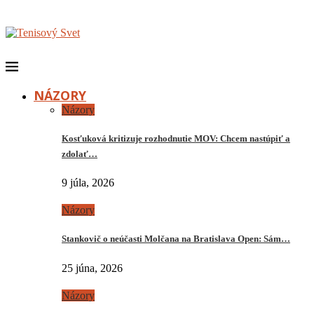
NÁZORY
Názory
Kosťuková kritizuje rozhodnutie MOV: Chcem nastúpiť a
zdolať…
9 júla, 2026
Názory
Stankovič o neúčasti Molčana na Bratislava Open: Sám…
25 júna, 2026
Názory