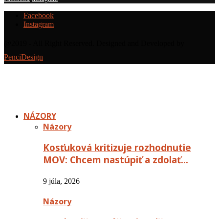
Facebook
Instagram
@2019 - All Right Reserved. Designed and Developed by
PenciDesign
NÁZORY
Názory
Kosťuková kritizuje rozhodnutie
MOV: Chcem nastúpiť a zdolať…
9 júla, 2026
Názory