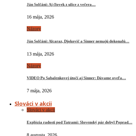
Ján Solčáni: Aj človek z ulice z večera…
16 mája, 2026
Názory
Ján Solčáni: Alcaraz, Djokovič a Sinner nemajú dokonalú…
13 mája, 2026
Názory
VIDEO Po Sabalenkovej útočí aj Sinner: Dávame oveľa…
7 mája, 2026
Slováci v akcii
Slováci v akcii
Explózia radosti pod Tatrami: Slovenský pár dobyl Poprad…
8 augusta, 2026