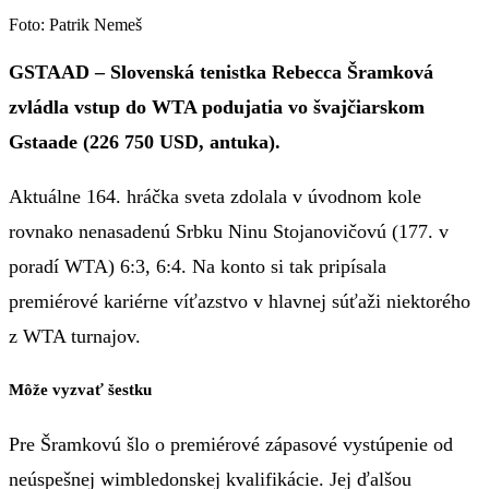
Foto: Patrik Nemeš
GSTAAD – Slovenská tenistka Rebecca Šramková
zvládla vstup do WTA podujatia vo švajčiarskom
Gstaade (226 750 USD, antuka).
Aktuálne 164. hráčka sveta zdolala v úvodnom kole
rovnako nenasadenú Srbku Ninu Stojanovičovú (177. v
poradí WTA) 6:3, 6:4. Na konto si tak pripísala
premiérové kariérne víťazstvo v hlavnej súťaži niektorého
z WTA turnajov.
Môže vyzvať šestku
Pre Šramkovú šlo o premiérové zápasové vystúpenie od
neúspešnej wimbledonskej kvalifikácie. Jej ďalšou