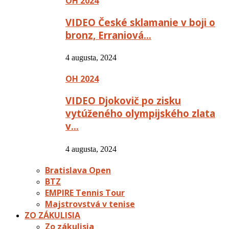
OH 2024
VIDEO České sklamanie v boji o
bronz, Erraniová…
4 augusta, 2024
OH 2024
VIDEO Djokovič po zisku
vytúženého olympijského zlata
v…
4 augusta, 2024
Bratislava Open
BTZ
EMPIRE Tennis Tour
Majstrovstvá v tenise
ZO ZÁKULISIA
Zo zákulisia