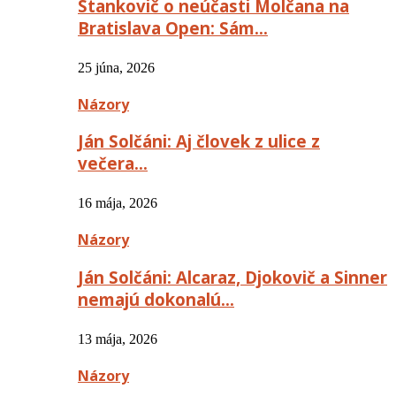
Stankovič o neúčasti Molčana na
Bratislava Open: Sám…
25 júna, 2026
Názory
Ján Solčáni: Aj človek z ulice z
večera…
16 mája, 2026
Názory
Ján Solčáni: Alcaraz, Djokovič a Sinner
nemajú dokonalú…
13 mája, 2026
Názory