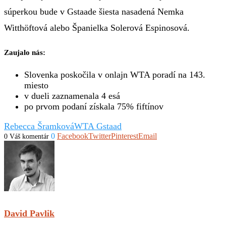
súperkou bude v Gstaade šiesta nasadená Nemka
Witthöftová alebo Španielka Solerová Espinosová.
Zaujalo nás:
Slovenka poskočila v onlajn WTA poradí na 143.
miesto
v dueli zaznamenala 4 esá
po prvom podaní získala 75% fiftínov
Rebecca Šramková
WTA Gstaad
0
Facebook
Twitter
Pinterest
Email
0 Váš komentár
David Pavlik