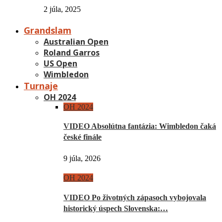
2 júla, 2025
Grandslam
Australian Open
Roland Garros
US Open
Wimbledon
Turnaje
OH 2024
OH 2024
VIDEO Absolútna fantázia: Wimbledon čaká
české finále
9 júla, 2026
OH 2024
VIDEO Po životných zápasoch vybojovala
historický úspech Slovenska:…