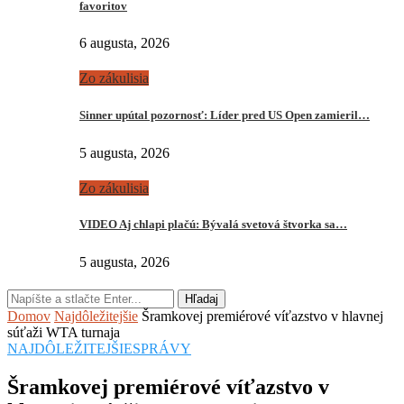
favoritov
6 augusta, 2026
Zo zákulisia
Sinner upútal pozornosť: Líder pred US Open zamieril…
5 augusta, 2026
Zo zákulisia
VIDEO Aj chlapi plačú: Bývalá svetová štvorka sa…
5 augusta, 2026
Hľadaj
Domov
Najdôležitejšie
Šramkovej premiérové víťazstvo v hlavnej
súťaži WTA turnaja
NAJDÔLEŽITEJŠIE
SPRÁVY
Šramkovej premiérové víťazstvo v