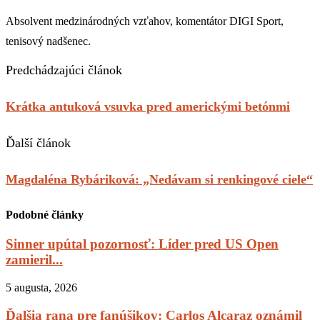
Absolvent medzinárodných vzťahov, komentátor DIGI Sport,
tenisový nadšenec.
Predchádzajúci článok
Krátka antuková vsuvka pred americkými betónmi
Ďalší článok
Magdaléna Rybáriková: „Nedávam si renkingové ciele“
Podobné články
Sinner upútal pozornosť: Líder pred US Open
zamieril...
5 augusta, 2026
Ďalšia rana pre fanúšikov: Carlos Alcaraz oznámil