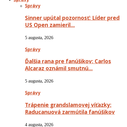
Správy
Sinner upútal pozornosť: Líder pred
US Open zamieril…
5 augusta, 2026
Správy
Ďalšia rana pre fanúšikov: Carlos
Alcaraz oznámil smutnú…
5 augusta, 2026
Správy
Trápenie grandslamovej víťazky:
Raducanuová zarmútila fanúšikov
4 augusta, 2026