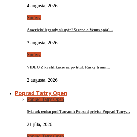
4 augusta, 2026
Správy
Americké legendy sú späť! Serena a Venus opäť…
3 augusta, 2026
Správy
VIDEO Z kvalifikácie až po titul: Ruský triumf…
2 augusta, 2026
Poprad Tatry Open
Poprad Tatry Open
Sviatok tenisu pod Tatrami: Poprad privíta Poprad Tatry…
21 júla, 2026
Poprad Tatry Open