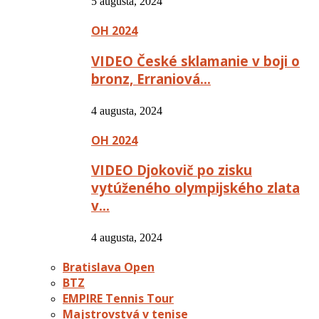
5 augusta, 2024
OH 2024
VIDEO České sklamanie v boji o
bronz, Erraniová…
4 augusta, 2024
OH 2024
VIDEO Djokovič po zisku
vytúženého olympijského zlata
v…
4 augusta, 2024
Bratislava Open
BTZ
EMPIRE Tennis Tour
Majstrovstvá v tenise