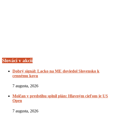
Slováci v akcii
Dobrý signál: Lacko na ME doviedol Slovensko k
cennému kovu
7 augusta, 2026
Molčan v predstihu splnil plán: Hlavným cieľom je US
Open
7 augusta, 2026