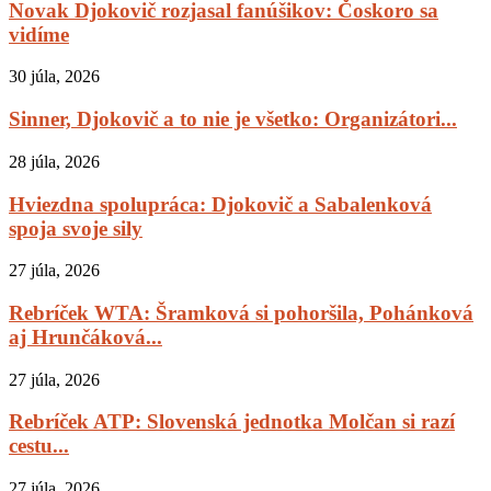
Novak Djokovič rozjasal fanúšikov: Čoskoro sa
vidíme
30 júla, 2026
Sinner, Djokovič a to nie je všetko: Organizátori...
28 júla, 2026
Hviezdna spolupráca: Djokovič a Sabalenková
spoja svoje sily
27 júla, 2026
Rebríček WTA: Šramková si pohoršila, Pohánková
aj Hrunčáková...
27 júla, 2026
Rebríček ATP: Slovenská jednotka Molčan si razí
cestu...
27 júla, 2026