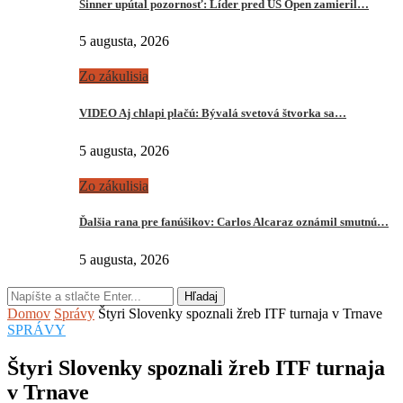
Sinner upútal pozornosť: Líder pred US Open zamieril…
5 augusta, 2026
Zo zákulisia
VIDEO Aj chlapi plačú: Bývalá svetová štvorka sa…
5 augusta, 2026
Zo zákulisia
Ďalšia rana pre fanúšikov: Carlos Alcaraz oznámil smutnú…
5 augusta, 2026
Hľadaj
Domov
Správy
Štyri Slovenky spoznali žreb ITF turnaja v Trnave
SPRÁVY
Štyri Slovenky spoznali žreb ITF turnaja
v Trnave