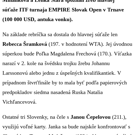
súťaže ITF turnaja EMPIRE Slovak Open v Trnave
(100 000 USD, antuka vonku).
Na základe rebríčka sa dostala do hlavnej súťaže len
Rebecca Šramková
(197. v hodnotení WTA). Jej úvodnou
súperkou bude Poľka Magdalena Frechová (170.). Víťazka
narazí v 2. kole na švédsku trojku žrebu Johannu
Larssonovú alebo jednu z úspešných kvalifikantiek. V
prípadnom štvrťfinále by to mala byť podľa papierových
predpokladov siedma nasadená Ruska Natalia
Vichľancevová.
Ostatné tri Slovenky, na čele s
Janou Čepelovou
(211.),
využijú voľné karty. Janka sa bude najskôr konfrontovať s