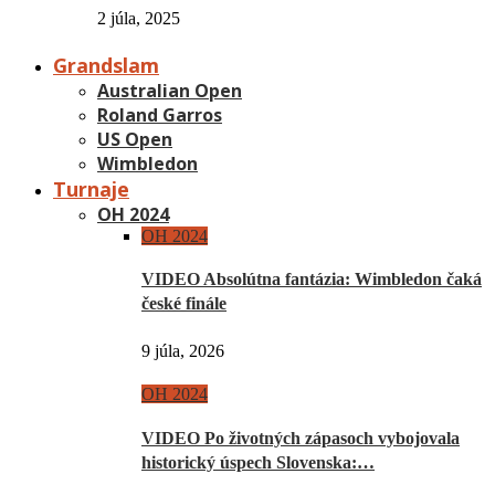
2 júla, 2025
Grandslam
Australian Open
Roland Garros
US Open
Wimbledon
Turnaje
OH 2024
OH 2024
VIDEO Absolútna fantázia: Wimbledon čaká
české finále
9 júla, 2026
OH 2024
VIDEO Po životných zápasoch vybojovala
historický úspech Slovenska:…