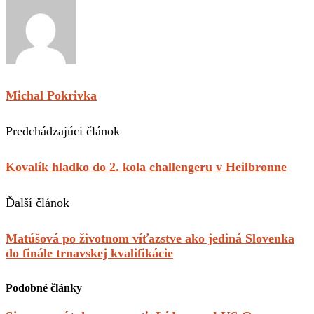
Michal Pokrivka
Predchádzajúci článok
Kovalík hladko do 2. kola challengeru v Heilbronne
Ďalší článok
Matúšová po životnom víťazstve ako jediná Slovenka
do finále trnavskej kvalifikácie
Podobné články