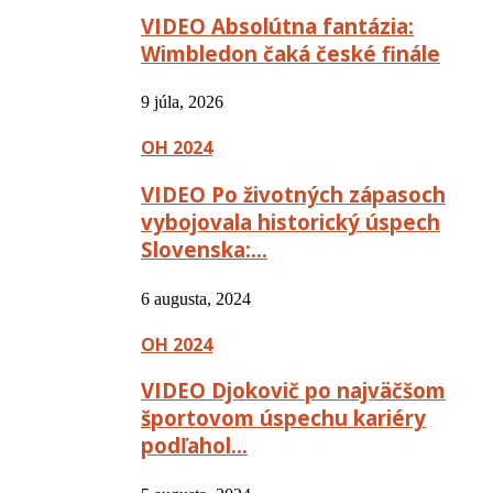
VIDEO Absolútna fantázia:
Wimbledon čaká české finále
9 júla, 2026
OH 2024
VIDEO Po životných zápasoch
vybojovala historický úspech
Slovenska:…
6 augusta, 2024
OH 2024
VIDEO Djokovič po najväčšom
športovom úspechu kariéry
podľahol…