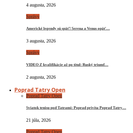
4 augusta, 2026
Správy
Americké legendy sú späť! Serena a Venus opäť…
3 augusta, 2026
Správy
VIDEO Z kvalifikácie až po titul: Ruský triumf…
2 augusta, 2026
Poprad Tatry Open
Poprad Tatry Open
Sviatok tenisu pod Tatrami: Poprad privíta Poprad Tatry…
21 júla, 2026
Poprad Tatry Open