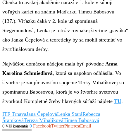
Členka trnavskej akadémie narazí v 1. kole v súboji
voľných kariet na známu Maďarku Tímeu Babosovú
(137.). Víťazku čaká v 2. kole už spomínaná
Siegemundová, Lenka je totiž v rovnakej štvrtine „pavúka“
ako Janka Čepelová a teoreticky by sa mohli stretnúť vo
štvrťfinálovom derby.
Najväčšou domácou nádejou mala byť pôvodne
Anna
Karolína Schmiedlová
, ktorá sa napokon odhlásila. Vo
štvorhre je zaujímavosťou spojenie Terky Mihalíkovej so
spomínanou Babosovou, ktorá je vo štvorhre svetovou
štvorkou! Kompletné žreby hlavných súťaží nájdete
TU
.
ITF Trnava
Jana Čepelová
Lenka Stará
Rebecca
Šramková
Tereza Mihalíková
Tímea Babosová
0
Facebook
Twitter
Pinterest
Email
0 Váš komentár