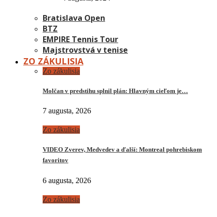
Bratislava Open
BTZ
EMPIRE Tennis Tour
Majstrovstvá v tenise
ZO ZÁKULISIA
Zo zákulisia
Molčan v predstihu splnil plán: Hlavným cieľom je…
7 augusta, 2026
Zo zákulisia
VIDEO Zverev, Medvedev a ďalší: Montreal pohrebiskom
favoritov
6 augusta, 2026
Zo zákulisia