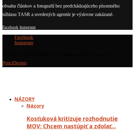
obsahu článkov a fotografií bez predchádzajúceho písomného
súhlasu TASR a uvedených agentúr je výslovne zakázané.
Facebook
Instagram
Facebook
Instagram
@2019 - All Right Reserved. Designed and Developed by
PenciDesign
NÁZORY
Názory
Kosťuková kritizuje rozhodnutie
MOV: Chcem nastúpiť a zdolať…