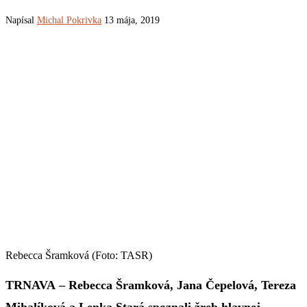
Napísal
Michal Pokrivka
13 mája, 2019
Rebecca Šramková (Foto: TASR)
TRNAVA – Rebecca Šramková, Jana Čepelová, Tereza
Mihalíková a Lenka Stará spoznali žreb hlavnej