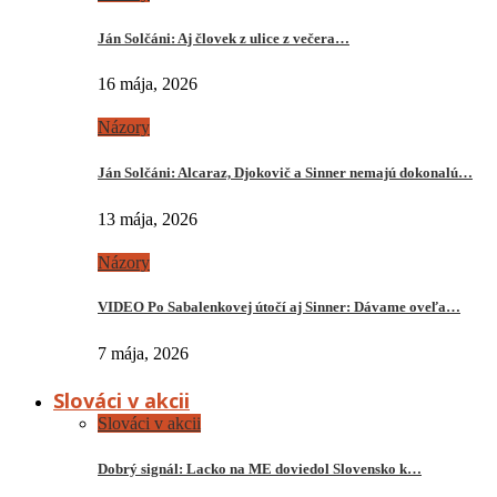
Ján Solčáni: Aj človek z ulice z večera…
16 mája, 2026
Názory
Ján Solčáni: Alcaraz, Djokovič a Sinner nemajú dokonalú…
13 mája, 2026
Názory
VIDEO Po Sabalenkovej útočí aj Sinner: Dávame oveľa…
7 mája, 2026
Slováci v akcii
Slováci v akcii
Dobrý signál: Lacko na ME doviedol Slovensko k…