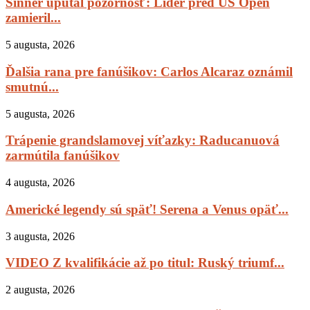
Sinner upútal pozornosť: Líder pred US Open
zamieril...
5 augusta, 2026
Ďalšia rana pre fanúšikov: Carlos Alcaraz oznámil
smutnú...
5 augusta, 2026
Trápenie grandslamovej víťazky: Raducanuová
zarmútila fanúšikov
4 augusta, 2026
Americké legendy sú späť! Serena a Venus opäť...
3 augusta, 2026
VIDEO Z kvalifikácie až po titul: Ruský triumf...
2 augusta, 2026