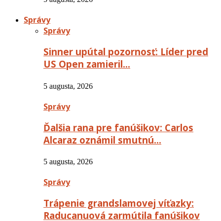
Správy
Správy
Sinner upútal pozornosť: Líder pred
US Open zamieril…
5 augusta, 2026
Správy
Ďalšia rana pre fanúšikov: Carlos
Alcaraz oznámil smutnú…
5 augusta, 2026
Správy
Trápenie grandslamovej víťazky:
Raducanuová zarmútila fanúšikov