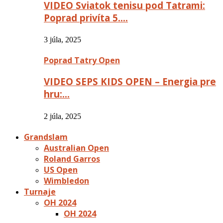
VIDEO Sviatok tenisu pod Tatrami:
Poprad privíta 5….
3 júla, 2025
Poprad Tatry Open
VIDEO SEPS KIDS OPEN – Energia pre
hru:…
2 júla, 2025
Grandslam
Australian Open
Roland Garros
US Open
Wimbledon
Turnaje
OH 2024
OH 2024