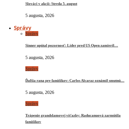
Slováci v akcii: Streda 5. august
5 augusta, 2026
Správy
Správy
Sinner upútal pozornosť: Líder pred US Open zamieril…
5 augusta, 2026
Správy
Ďalšia rana pre fanúšikov: Carlos Alcaraz oznámil smutnú…
5 augusta, 2026
Správy
Trápenie grandslamovej víťazky: Raducanuová zarmútila
fanúšikov