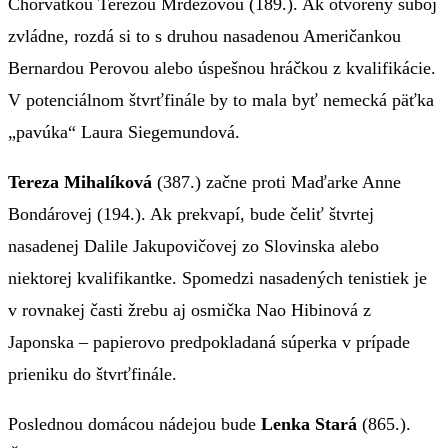
Chorvátkou Terezou Mrdežovou (189.). Ak otvorený súboj
zvládne, rozdá si to s druhou nasadenou Američankou
Bernardou Perovou alebo úspešnou hráčkou z kvalifikácie.
V potenciálnom štvrťfinále by to mala byť nemecká päťka
„pavúka“ Laura Siegemundová.
Tereza Mihalíková
(387.) začne proti Maďarke Anne
Bondárovej (194.). Ak prekvapí, bude čeliť štvrtej
nasadenej Dalile Jakupovičovej zo Slovinska alebo
niektorej kvalifikantke. Spomedzi nasadených tenistiek je
v rovnakej časti žrebu aj osmička Nao Hibinová z
Japonska – papierovo predpokladaná súperka v prípade
prieniku do štvrťfinále.
Poslednou domácou nádejou bude
Lenka Stará
(865.).