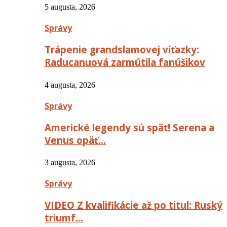
5 augusta, 2026
Správy
Trápenie grandslamovej víťazky:
Raducanuová zarmútila fanúšikov
4 augusta, 2026
Správy
Americké legendy sú späť! Serena a
Venus opäť…
3 augusta, 2026
Správy
VIDEO Z kvalifikácie až po titul: Ruský
triumf…