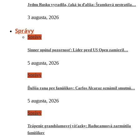
Jednu Rusku vyradila, čaká ju ďalšia: Šramková nestratila…
3 augusta, 2026
Správy
Správy
Sinner upútal pozornosť: Líder pred US Open zamieril…
5 augusta, 2026
Správy
Ďalšia rana pre fanúšikov: Carlos Alcaraz oznámil smutnú…
5 augusta, 2026
Správy
Trápenie grandslamovej víťazky: Raducanuová zarmútila
fanúšikov