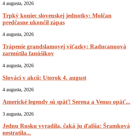
4 augusta, 2026
Trpký koniec slovenskej jednotky: Molčan
predčasne ukončil zápas
4 augusta, 2026
Trápenie grandslamovej víťazky: Raducanuová
zarmútila fanúšikov
4 augusta, 2026
Slováci v akcii: Utorok 4. august
4 augusta, 2026
Americké legendy sú späť! Serena a Venus opäť...
3 augusta, 2026
Jednu Rusku vyradila, čaká ju ďalšia: Šramková
nestratila...