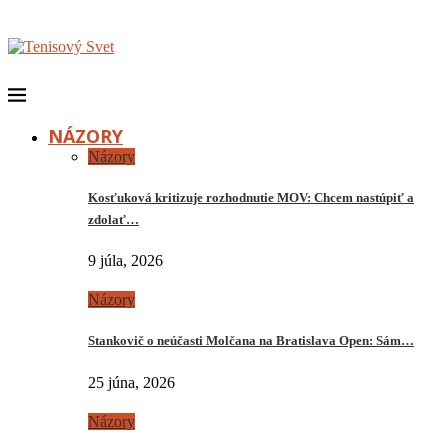
NÁZORY
Názory
Kosťuková kritizuje rozhodnutie MOV: Chcem nastúpiť a
zdolať…
9 júla, 2026
Názory
Stankovič o neúčasti Molčana na Bratislava Open: Sám…
25 júna, 2026
Názory