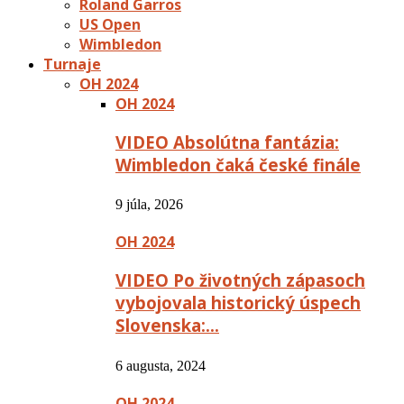
Roland Garros
US Open
Wimbledon
Turnaje
OH 2024
OH 2024
VIDEO Absolútna fantázia:
Wimbledon čaká české finále
9 júla, 2026
OH 2024
VIDEO Po životných zápasoch
vybojovala historický úspech
Slovenska:…
6 augusta, 2024
OH 2024