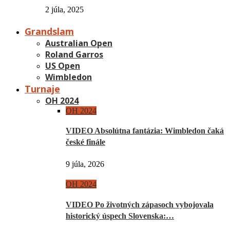
2 júla, 2025
Grandslam
Australian Open
Roland Garros
US Open
Wimbledon
Turnaje
OH 2024
OH 2024
VIDEO Absolútna fantázia: Wimbledon čaká
české finále
9 júla, 2026
OH 2024
VIDEO Po životných zápasoch vybojovala
historický úspech Slovenska:…