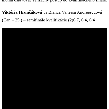
Viktória Hrunčáková
vs Bianca Vanessa Andreescuová
(Can – 25.) – semifinále kvalifikácie (2)6:7, 6:4, 6:4