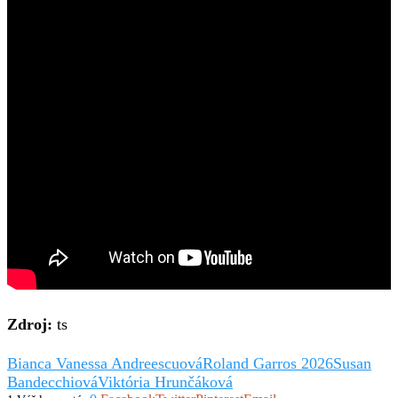
Zdroj:
ts
Bianca Vanessa Andreescuová
Roland Garros 2026
Susan
Bandecchiová
Viktória Hrunčáková