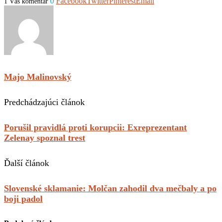
0
Facebook
Twitter
Pinterest
Email
1 Váš komentár
Majo Malinovský
Predchádzajúci článok
Porušil pravidlá proti korupcii: Exreprezentant
Zelenay spoznal trest
Ďalší článok
Slovenské sklamanie: Molčan zahodil dva mečbaly a po
boji padol