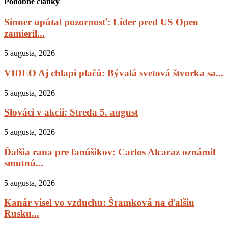
Podobné články
Sinner upútal pozornosť: Líder pred US Open
zamieril...
5 augusta, 2026
VIDEO Aj chlapi plačú: Bývalá svetová štvorka sa...
5 augusta, 2026
Slováci v akcii: Streda 5. august
5 augusta, 2026
Ďalšia rana pre fanúšikov: Carlos Alcaraz oznámil
smutnú...
5 augusta, 2026
Kanár visel vo vzduchu: Šramková na ďalšiu
Rusku...