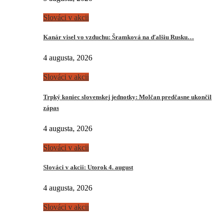
Slováci v akcii
Kanár visel vo vzduchu: Šramková na ďalšiu Rusku…
4 augusta, 2026
Slováci v akcii
Trpký koniec slovenskej jednotky: Molčan predčasne ukončil
zápas
4 augusta, 2026
Slováci v akcii
Slováci v akcii: Utorok 4. august
4 augusta, 2026
Slováci v akcii