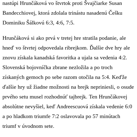
nastúpi Hrunčáková vo štvrtok proti Švajčiarke Susan
Bandecchiovej, ktorá zdolala trinástu nasadenú Češku
Dominiku Šálkovú 6:3, 4:6, 7:5.
Hrunčáková si ako prvá v tretej hre stratila podanie, ale
hneď vo štvrtej odpovedala ribrejkom. Ďalšie dve hry ale
znovu získala kanadská favoritka a ujala sa vedenia 4:2.
Slovenská bojovníčka zbrane nezložila a po troch
získaných gemoch po sebe razom otočila na 5:4. Keďže
ďalšie hry už žiadne možnosti na brejk nepriniesli, o osude
prvého setu musel rozhodnúť tajbrejk. Ten Hrunčákovej
absolútne nevyšiel, keď Andreescuová získala vedenie 6:0
a po hladkom triumfe 7:2 oslavovala po 57 minútach
triumf v úvodnom sete.