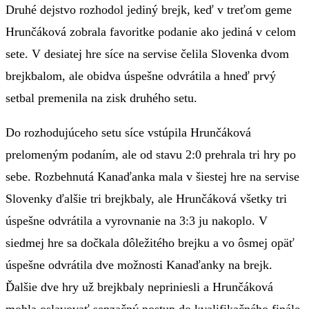
Druhé dejstvo rozhodol jediný brejk, keď v treťom geme
Hrunčáková zobrala favoritke podanie ako jediná v celom
sete. V desiatej hre síce na servise čelila Slovenka dvom
brejkbalom, ale obidva úspešne odvrátila a hneď prvý
setbal premenila na zisk druhého setu.
Do rozhodujúceho setu síce vstúpila Hrunčáková
prelomeným podaním, ale od stavu 2:0 prehrala tri hry po
sebe. Rozbehnutá Kanaďanka mala v šiestej hre na servise
Slovenky ďalšie tri brejkbaly, ale Hrunčáková všetky tri
úspešne odvrátila a vyrovnanie na 3:3 ju nakoplo. V
siedmej hre sa dočkala dôležitého brejku a vo ôsmej opäť
úspešne odvrátila dve možnosti Kanaďanky na brejk.
Ďalšie dve hry už brejkbaly nepriniesli a Hrunčáková
mohla oslavovať senzačný postup do kvalifikačného finále.