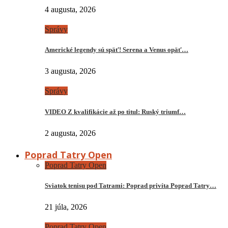
4 augusta, 2026
Správy
Americké legendy sú späť! Serena a Venus opäť…
3 augusta, 2026
Správy
VIDEO Z kvalifikácie až po titul: Ruský triumf…
2 augusta, 2026
Poprad Tatry Open
Poprad Tatry Open
Sviatok tenisu pod Tatrami: Poprad privíta Poprad Tatry…
21 júla, 2026
Poprad Tatry Open