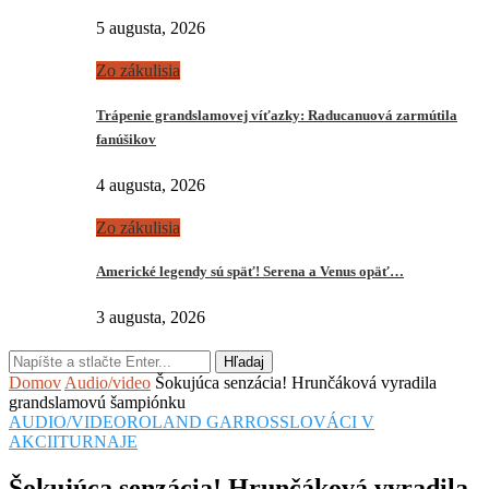
5 augusta, 2026
Zo zákulisia
Trápenie grandslamovej víťazky: Raducanuová zarmútila
fanúšikov
4 augusta, 2026
Zo zákulisia
Americké legendy sú späť! Serena a Venus opäť…
3 augusta, 2026
Hľadaj
Domov
Audio/video
Šokujúca senzácia! Hrunčáková vyradila
grandslamovú šampiónku
AUDIO/VIDEO
ROLAND GARROS
SLOVÁCI V
AKCII
TURNAJE
Šokujúca senzácia! Hrunčáková vyradila