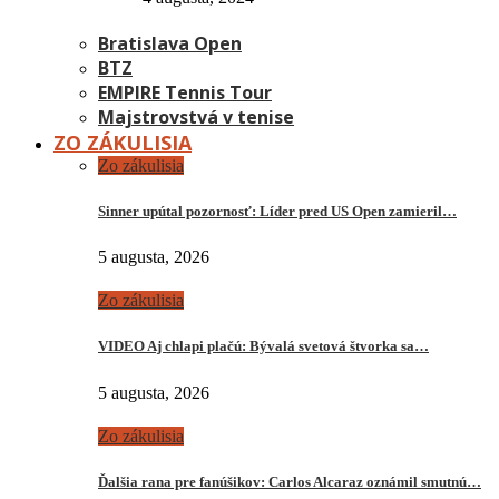
Bratislava Open
BTZ
EMPIRE Tennis Tour
Majstrovstvá v tenise
ZO ZÁKULISIA
Zo zákulisia
Sinner upútal pozornosť: Líder pred US Open zamieril…
5 augusta, 2026
Zo zákulisia
VIDEO Aj chlapi plačú: Bývalá svetová štvorka sa…
5 augusta, 2026
Zo zákulisia
Ďalšia rana pre fanúšikov: Carlos Alcaraz oznámil smutnú…