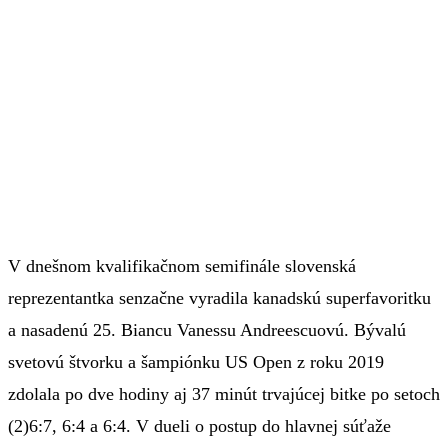
V dnešnom kvalifikačnom semifinále slovenská
reprezentantka senzačne vyradila kanadskú superfavoritku
a nasadenú 25. Biancu Vanessu Andreescuovú. Bývalú
svetovú štvorku a šampiónku US Open z roku 2019
zdolala po dve hodiny aj 37 minút trvajúcej bitke po setoch
(2)6:7, 6:4 a 6:4. V dueli o postup do hlavnej súťaže