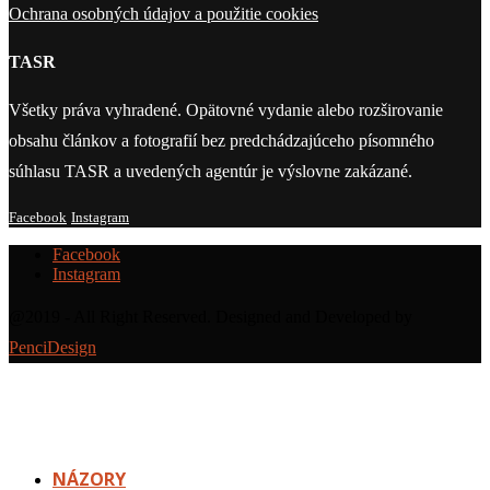
Ochrana osobných údajov a použitie cookies
TASR
Všetky práva vyhradené. Opätovné vydanie alebo rozširovanie
obsahu článkov a fotografií bez predchádzajúceho písomného
súhlasu TASR a uvedených agentúr je výslovne zakázané.
Facebook
Instagram
Facebook
Instagram
@2019 - All Right Reserved. Designed and Developed by
PenciDesign
NÁZORY