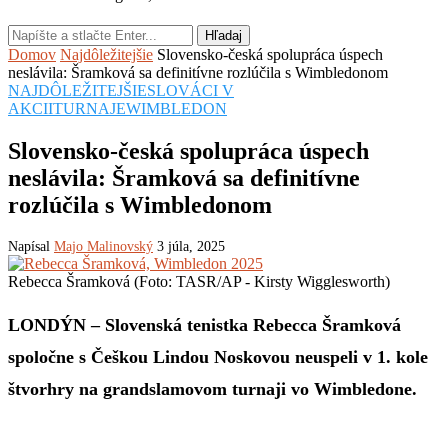
Hľadaj
Domov
Najdôležitejšie
Slovensko-česká spolupráca úspech
neslávila: Šramková sa definitívne rozlúčila s Wimbledonom
NAJDÔLEŽITEJŠIE
SLOVÁCI V
AKCII
TURNAJE
WIMBLEDON
Slovensko-česká spolupráca úspech
neslávila: Šramková sa definitívne
rozlúčila s Wimbledonom
Napísal
Majo Malinovský
3 júla, 2025
Rebecca Šramková (Foto: TASR/AP - Kirsty Wigglesworth)
LONDÝN – Slovenská tenistka Rebecca Šramková
spoločne s Češkou Lindou Noskovou neuspeli v 1. kole
štvorhry na grandslamovom turnaji vo Wimbledone.