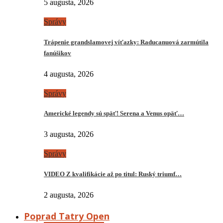
5 augusta, 2026
Správy
Trápenie grandslamovej víťazky: Raducanuová zarmútila
fanúšikov
4 augusta, 2026
Správy
Americké legendy sú späť! Serena a Venus opäť…
3 augusta, 2026
Správy
VIDEO Z kvalifikácie až po titul: Ruský triumf…
2 augusta, 2026
Poprad Tatry Open