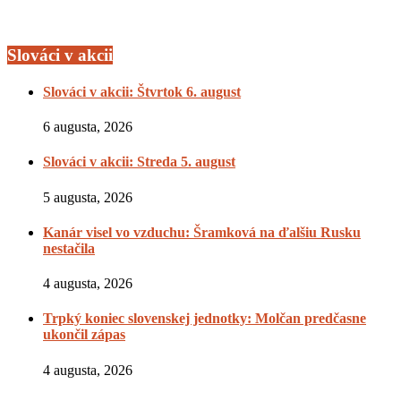
Slováci v akcii
Slováci v akcii: Štvrtok 6. august
6 augusta, 2026
Slováci v akcii: Streda 5. august
5 augusta, 2026
Kanár visel vo vzduchu: Šramková na ďalšiu Rusku
nestačila
4 augusta, 2026
Trpký koniec slovenskej jednotky: Molčan predčasne
ukončil zápas
4 augusta, 2026