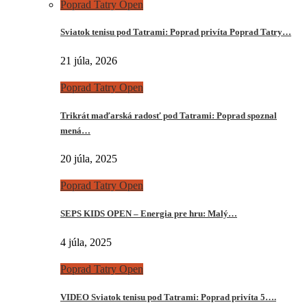
Poprad Tatry Open
Sviatok tenisu pod Tatrami: Poprad privíta Poprad Tatry…
21 júla, 2026
Poprad Tatry Open
Trikrát maďarská radosť pod Tatrami: Poprad spoznal
mená…
20 júla, 2025
Poprad Tatry Open
SEPS KIDS OPEN – Energia pre hru: Malý…
4 júla, 2025
Poprad Tatry Open
VIDEO Sviatok tenisu pod Tatrami: Poprad privíta 5….