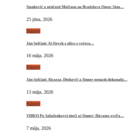
Stankovič o neúčasti Molčana na Bratislava Open: Sám…
25 júna, 2026
Názory
Ján Solčáni: Aj človek z ulice z večera…
16 mája, 2026
Názory
Ján Solčáni: Alcaraz, Djokovič a Sinner nemajú dokonalú…
13 mája, 2026
Názory
VIDEO Po Sabalenkovej útočí aj Sinner: Dávame oveľa…
7 mája, 2026