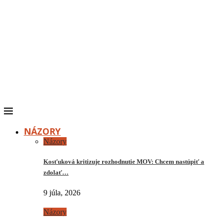
NÁZORY
Názory
Kosťuková kritizuje rozhodnutie MOV: Chcem nastúpiť a
zdolať…
9 júla, 2026
Názory