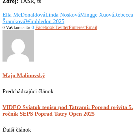
Zdroj:
TASR, ts
Ella McDonaldová
Linda Nosková
Mingge Xuová
Rebecca
Šramková
Wimbledon 2025
0
Facebook
Twitter
Pinterest
Email
0 Váš komentár
Majo Malinovský
Predchádzajúci článok
VIDEO Sviatok tenisu pod Tatrami: Poprad privíta 5.
ročník SEPS Poprad Tatry Open 2025
Ďalší článok