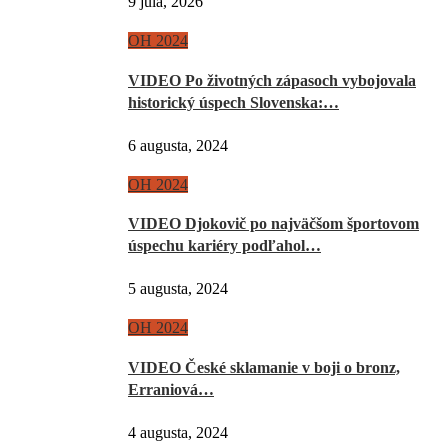
9 júla, 2026
OH 2024
VIDEO Po životných zápasoch vybojovala
historický úspech Slovenska:…
6 augusta, 2024
OH 2024
VIDEO Djokovič po najväčšom športovom
úspechu kariéry podľahol…
5 augusta, 2024
OH 2024
VIDEO České sklamanie v boji o bronz,
Erraniová…
4 augusta, 2024