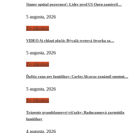
Sinner upútal pozornosť: Líder pred US Open zamieril…
5 augusta, 2026
Zo zákulisia
VIDEO Aj chlapi plačú: Bývalá svetová štvorka sa…
5 augusta, 2026
Zo zákulisia
Ďalšia rana pre fanúšikov: Carlos Alcaraz oznámil smutnú…
5 augusta, 2026
Zo zákulisia
Trápenie grandslamovej víťazky: Raducanuová zarmútila
fanúšikov
4 augusta, 2026