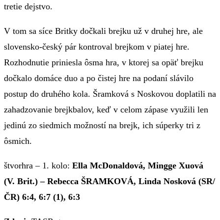
tretie dejstvo.
V tom sa síce Britky dočkali brejku už v druhej hre, ale
slovensko-český pár kontroval brejkom v piatej hre.
Rozhodnutie priniesla ôsma hra, v ktorej sa opäť brejku
dočkalo domáce duo a po čistej hre na podaní slávilo
postup do druhého kola. Šramková s Noskovou doplatili na
zahadzovanie brejkbalov, keď v celom zápase využili len
jedinú zo siedmich možností na brejk, ich súperky tri z
ôsmich.
štvorhra – 1. kolo:
Ella McDonaldová, Mingge Xuová
(V. Brit.) – Rebecca ŠRAMKOVÁ, Linda Nosková (SR/
ČR) 6:4, 6:7 (1), 6:3