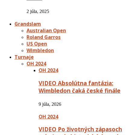
2 júla, 2025
Grandslam
Australian Open
Roland Garros
US Open
Wimbledon
Turnaje
OH 2024
OH 2024
VIDEO Absolútna fantázia:
Wimbledon čaká české finále
9 júla, 2026
OH 2024
VIDEO Po životných zápasoch