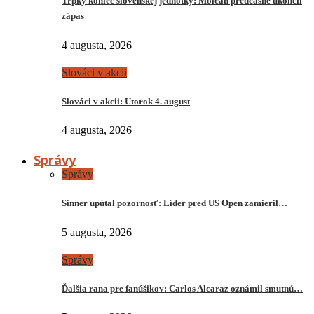
Trpký koniec slovenskej jednotky: Molčan predčasne ukončil
zápas
4 augusta, 2026
Slováci v akcii
Slováci v akcii: Utorok 4. august
4 augusta, 2026
Správy
Správy
Sinner upútal pozornosť: Líder pred US Open zamieril…
5 augusta, 2026
Správy
Ďalšia rana pre fanúšikov: Carlos Alcaraz oznámil smutnú…