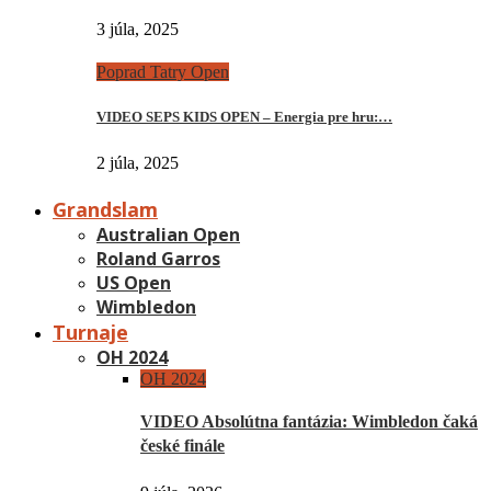
3 júla, 2025
Poprad Tatry Open
VIDEO SEPS KIDS OPEN – Energia pre hru:…
2 júla, 2025
Grandslam
Australian Open
Roland Garros
US Open
Wimbledon
Turnaje
OH 2024
OH 2024
VIDEO Absolútna fantázia: Wimbledon čaká
české finále