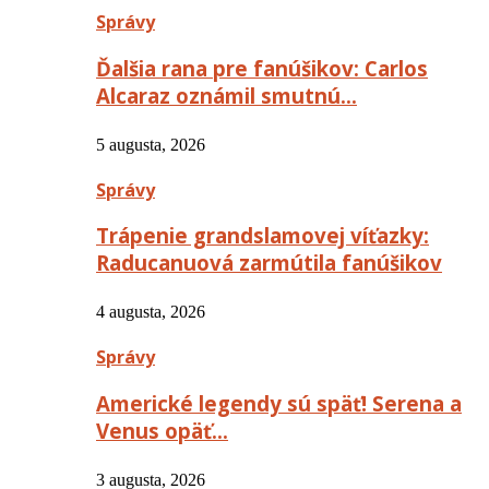
Správy
Ďalšia rana pre fanúšikov: Carlos
Alcaraz oznámil smutnú…
5 augusta, 2026
Správy
Trápenie grandslamovej víťazky:
Raducanuová zarmútila fanúšikov
4 augusta, 2026
Správy
Americké legendy sú späť! Serena a
Venus opäť…
3 augusta, 2026