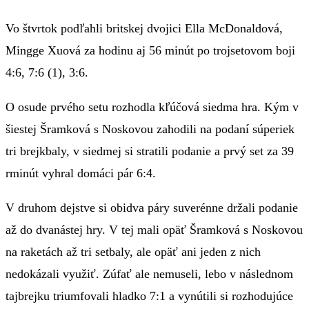
Vo štvrtok podľahli britskej dvojici Ella McDonaldová,
Mingge Xuová za hodinu aj 56 minút po trojsetovom boji
4:6, 7:6 (1), 3:6.
O osude prvého setu rozhodla kľúčová siedma hra. Kým v
šiestej Šramková s Noskovou zahodili na podaní súperiek
tri brejkbaly, v siedmej si stratili podanie a prvý set za 39
rminút vyhral domáci pár 6:4.
V druhom dejstve si obidva páry suverénne držali podanie
až do dvanástej hry. V tej mali opäť Šramková s Noskovou
na raketách až tri setbaly, ale opäť ani jeden z nich
nedokázali využiť. Zúfať ale nemuseli, lebo v následnom
tajbrejku triumfovali hladko 7:1 a vynútili si rozhodujúce