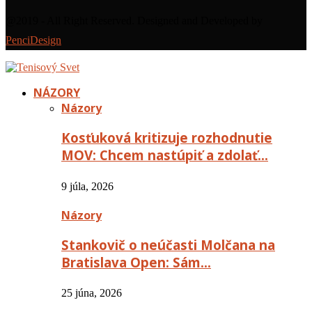
@2019 - All Right Reserved. Designed and Developed by
PenciDesign
NÁZORY
Názory
Kosťuková kritizuje rozhodnutie
MOV: Chcem nastúpiť a zdolať…
9 júla, 2026
Názory
Stankovič o neúčasti Molčana na
Bratislava Open: Sám…
25 júna, 2026