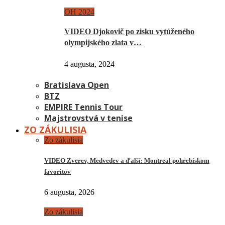
OH 2024
VIDEO Djokovič po zisku vytúženého
olympijského zlata v…
4 augusta, 2024
Bratislava Open
BTZ
EMPIRE Tennis Tour
Majstrovstvá v tenise
ZO ZÁKULISIA
Zo zákulisia
VIDEO Zverev, Medvedev a ďalší: Montreal pohrebiskom
favoritov
6 augusta, 2026
Zo zákulisia