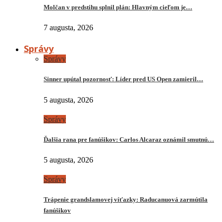
Molčan v predstihu splnil plán: Hlavným cieľom je…
7 augusta, 2026
Správy
Správy
Sinner upútal pozornosť: Líder pred US Open zamieril…
5 augusta, 2026
Správy
Ďalšia rana pre fanúšikov: Carlos Alcaraz oznámil smutnú…
5 augusta, 2026
Správy
Trápenie grandslamovej víťazky: Raducanuová zarmútila
fanúšikov