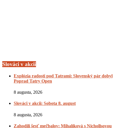
Slováci v akcii
Explózia radosti pod Tatrami: Slovenský pár dobyl
Poprad Tatry Open
8 augusta, 2026
Slováci v akcii: Sobota 8. august
8 augusta, 2026
Zahodili šesť mečbalov: Mihalíková s Nichollsovou