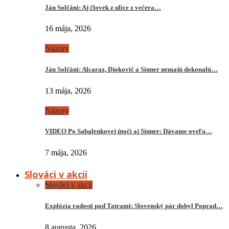
Ján Solčáni: Aj človek z ulice z večera…
16 mája, 2026
Názory
Ján Solčáni: Alcaraz, Djokovič a Sinner nemajú dokonalú…
13 mája, 2026
Názory
VIDEO Po Sabalenkovej útočí aj Sinner: Dávame oveľa…
7 mája, 2026
Slováci v akcii
Slováci v akcii
Explózia radosti pod Tatrami: Slovenský pár dobyl Poprad…
8 augusta, 2026