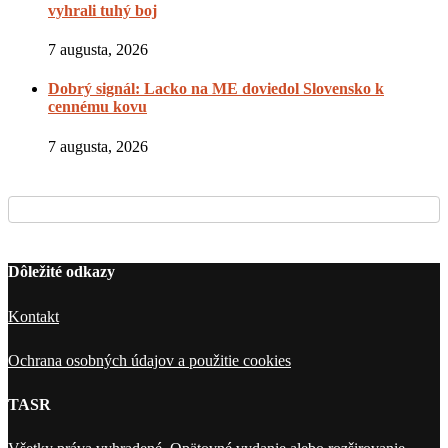
vyhrali tuhý boj
7 augusta, 2026
Dobrý signál: Lacko na ME doviedol Slovensko k
cennému kovu
7 augusta, 2026
Dôležité odkazy
Kontakt
Ochrana osobných údajov a použitie cookies
TASR