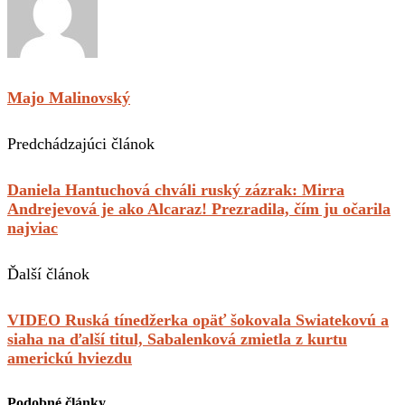
Majo Malinovský
Predchádzajúci článok
Daniela Hantuchová chváli ruský zázrak: Mirra
Andrejevová je ako Alcaraz! Prezradila, čím ju očarila
najviac
Ďalší článok
VIDEO Ruská tínedžerka opäť šokovala Swiatekovú a
siaha na ďalší titul, Sabalenková zmietla z kurtu
americkú hviezdu
Podobné články