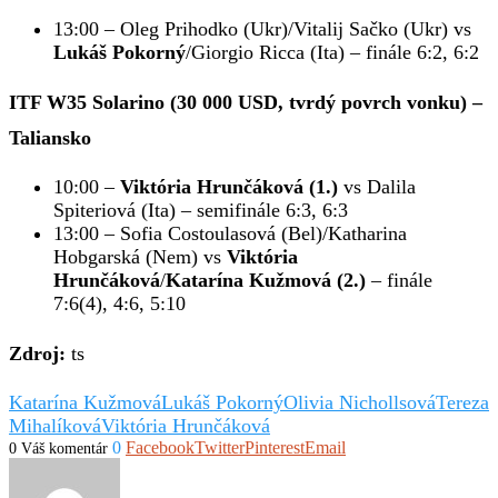
13:00 – Oleg Prihodko (Ukr)/Vitalij Sačko (Ukr) vs
Lukáš Pokorný
/Giorgio Ricca (Ita) – finále 6:2, 6:2
ITF W35 Solarino (30 000 USD, tvrdý povrch vonku) –
Taliansko
10:00 –
Viktória Hrunčáková (1.)
vs Dalila
Spiteriová (Ita) – semifinále 6:3, 6:3
13:00 – Sofia Costoulasová (Bel)/Katharina
Hobgarská (Nem) vs
Viktória
Hrunčáková
/
Katarína Kužmová (2.)
– finále
7:6(4), 4:6, 5:10
Zdroj:
ts
Katarína Kužmová
Lukáš Pokorný
Olivia Nichollsová
Tereza
Mihalíková
Viktória Hrunčáková
0
Facebook
Twitter
Pinterest
Email
0 Váš komentár