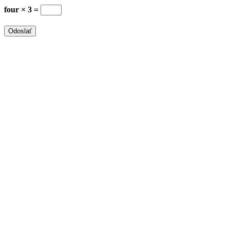
four × 3 =