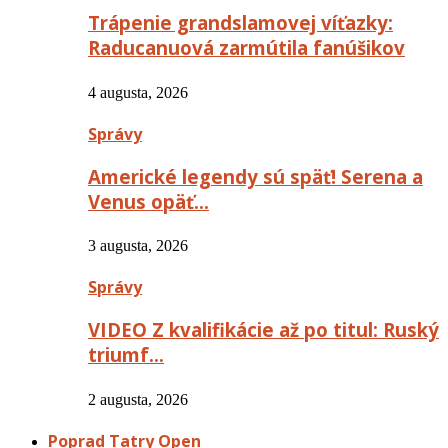
Trápenie grandslamovej víťazky:
Raducanuová zarmútila fanúšikov
4 augusta, 2026
Správy
Americké legendy sú späť! Serena a
Venus opäť…
3 augusta, 2026
Správy
VIDEO Z kvalifikácie až po titul: Ruský
triumf…
2 augusta, 2026
Poprad Tatry Open