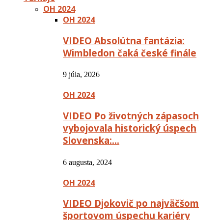
OH 2024
OH 2024
VIDEO Absolútna fantázia:
Wimbledon čaká české finále
9 júla, 2026
OH 2024
VIDEO Po životných zápasoch
vybojovala historický úspech
Slovenska:…
6 augusta, 2024
OH 2024
VIDEO Djokovič po najväčšom
športovom úspechu kariéry