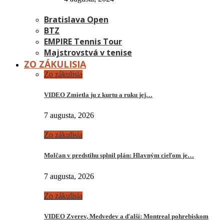
Bratislava Open
BTZ
EMPIRE Tennis Tour
Majstrovstvá v tenise
ZO ZÁKULISIA
Zo zákulisia
VIDEO Zmietla ju z kurtu a ruku jej…
7 augusta, 2026
Zo zákulisia
Molčan v predstihu splnil plán: Hlavným cieľom je…
7 augusta, 2026
Zo zákulisia
VIDEO Zverev, Medvedev a ďalší: Montreal pohrebiskom