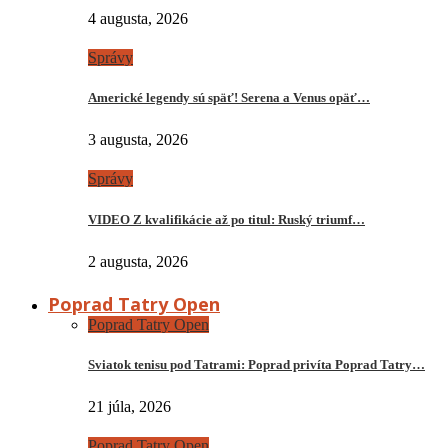
4 augusta, 2026
Správy
Americké legendy sú späť! Serena a Venus opäť…
3 augusta, 2026
Správy
VIDEO Z kvalifikácie až po titul: Ruský triumf…
2 augusta, 2026
Poprad Tatry Open
Poprad Tatry Open
Sviatok tenisu pod Tatrami: Poprad privíta Poprad Tatry…
21 júla, 2026
Poprad Tatry Open