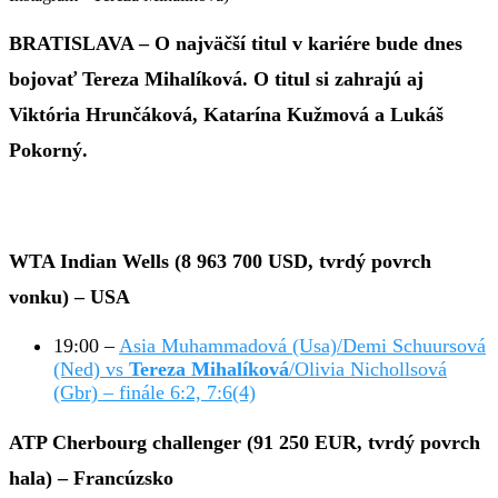
BRATISLAVA – O najväčší titul v kariére bude dnes
bojovať Tereza Mihalíková. O titul si zahrajú aj
Viktória Hrunčáková, Katarína Kužmová a Lukáš
Pokorný.
WTA Indian Wells (8 963 700 USD, tvrdý povrch
vonku) – USA
19:00 –
Asia Muhammadová (Usa)/Demi Schuursová
(Ned) vs
Tereza Mihalíková
/Olivia Nichollsová
(Gbr) – finále 6:2, 7:6(4)
ATP Cherbourg challenger (91 250 EUR, tvrdý povrch
hala) – Francúzsko