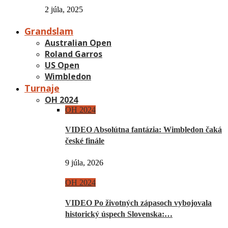
2 júla, 2025
Grandslam
Australian Open
Roland Garros
US Open
Wimbledon
Turnaje
OH 2024
OH 2024
VIDEO Absolútna fantázia: Wimbledon čaká
české finále
9 júla, 2026
OH 2024
VIDEO Po životných zápasoch vybojovala
historický úspech Slovenska:…