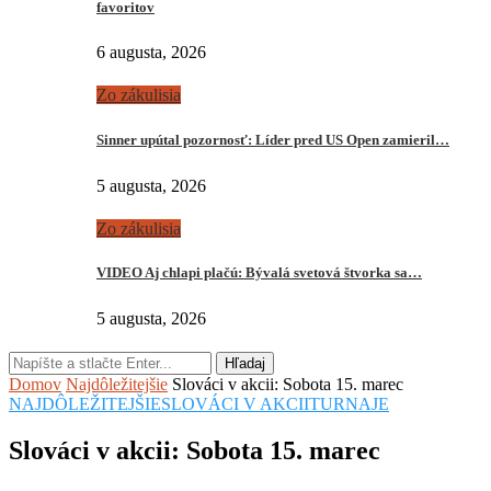
favoritov
6 augusta, 2026
Zo zákulisia
Sinner upútal pozornosť: Líder pred US Open zamieril…
5 augusta, 2026
Zo zákulisia
VIDEO Aj chlapi plačú: Bývalá svetová štvorka sa…
5 augusta, 2026
Hľadaj
Domov
Najdôležitejšie
Slováci v akcii: Sobota 15. marec
NAJDÔLEŽITEJŠIE
SLOVÁCI V AKCII
TURNAJE
Slováci v akcii: Sobota 15. marec