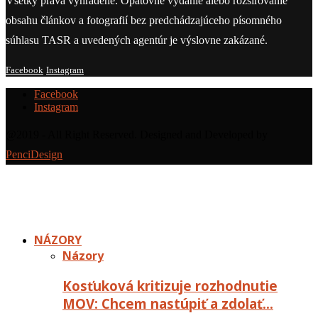
Všetky práva vyhradené. Opätovné vydanie alebo rozširovanie
obsahu článkov a fotografií bez predchádzajúceho písomného
súhlasu TASR a uvedených agentúr je výslovne zakázané.
Facebook
Instagram
Facebook
Instagram
@2019 - All Right Reserved. Designed and Developed by
PenciDesign
NÁZORY
Názory
Kosťuková kritizuje rozhodnutie
MOV: Chcem nastúpiť a zdolať…