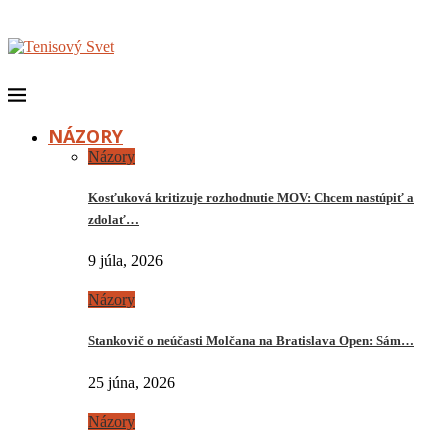
NÁZORY
Názory
Kosťuková kritizuje rozhodnutie MOV: Chcem nastúpiť a
zdolať…
9 júla, 2026
Názory
Stankovič o neúčasti Molčana na Bratislava Open: Sám…
25 júna, 2026
Názory