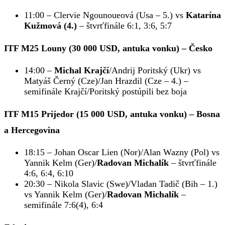
11:00 – Clervie Ngounoueová (Usa – 5.) vs
Katarína
Kužmová (4.)
– štvrťfinále 6:1, 3:6, 5:7
ITF M25 Louny (30 000 USD, antuka vonku) – Česko
14:00 –
Michal Krajčí
/Andrij Poritský (Ukr) vs
Matyáš Černý (Cze)/Jan Hrazdil (Cze – 4.) –
semifinále Krajčí/Poritský postúpili bez boja
ITF M15 Prijedor (15 000 USD, antuka vonku) – Bosna
a Hercegovina
18:15 – Johan Oscar Lien (Nor)/Alan Wazny (Pol) vs
Yannik Kelm (Ger)/
Radovan Michalík
– štvrťfinále
4:6, 6:4, 6:10
20:30 – Nikola Slavic (Swe)/Vladan Tadič (Bih – 1.)
vs Yannik Kelm (Ger)/
Radovan Michalík
–
semifinále 7:6(4), 6:4