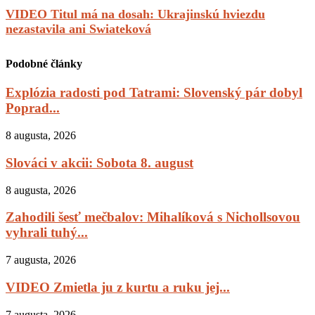
VIDEO Titul má na dosah: Ukrajinskú hviezdu
nezastavila ani Swiateková
Podobné články
Explózia radosti pod Tatrami: Slovenský pár dobyl
Poprad...
8 augusta, 2026
Slováci v akcii: Sobota 8. august
8 augusta, 2026
Zahodili šesť mečbalov: Mihalíková s Nichollsovou
vyhrali tuhý...
7 augusta, 2026
VIDEO Zmietla ju z kurtu a ruku jej...
7 augusta, 2026