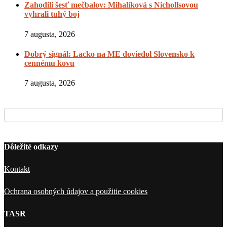
Zahodili šesť mečbalov: Mihalíková s Nichollsovou
vyhrali tuhý boj
7 augusta, 2026
Dobrý signál: Lacko na ME doviedol Slovensko k
cennému kovu
7 augusta, 2026
Dôležité odkazy
Kontakt
Ochrana osobných údajov a použitie cookies
TASR