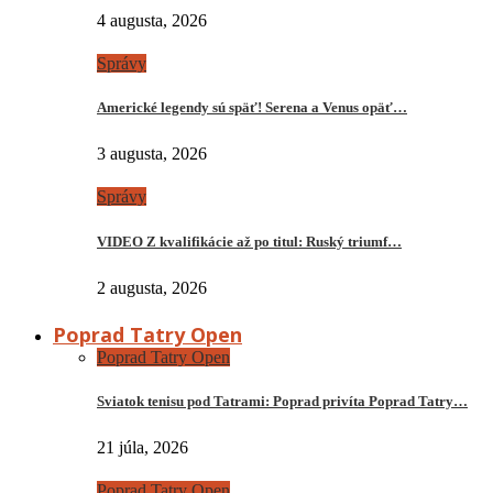
4 augusta, 2026
Správy
Americké legendy sú späť! Serena a Venus opäť…
3 augusta, 2026
Správy
VIDEO Z kvalifikácie až po titul: Ruský triumf…
2 augusta, 2026
Poprad Tatry Open
Poprad Tatry Open
Sviatok tenisu pod Tatrami: Poprad privíta Poprad Tatry…
21 júla, 2026
Poprad Tatry Open