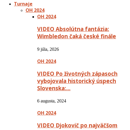
Turnaje
OH 2024
OH 2024
VIDEO Absolútna fantázia:
Wimbledon čaká české finále
9 júla, 2026
OH 2024
VIDEO Po životných zápasoch
vybojovala historický úspech
Slovenska:…
6 augusta, 2024
OH 2024
VIDEO Djokovič po najväčšom