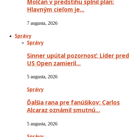
Molčan v predstihu splnil plán:
Hlavným cieľom je…
7 augusta, 2026
Správy
Správy
Sinner upútal pozornosť: Líder pred
US Open zamieril…
5 augusta, 2026
Správy
Ďalšia rana pre fanúšikov: Carlos
Alcaraz oznámil smutnú…
5 augusta, 2026
Správy