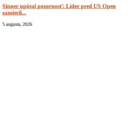
Sinner upútal pozornosť: Líder pred US Open
zamieril...
5 augusta, 2026