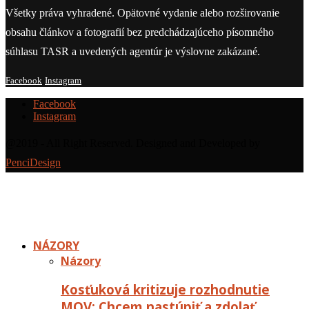
Všetky práva vyhradené. Opätovné vydanie alebo rozširovanie
obsahu článkov a fotografií bez predchádzajúceho písomného
súhlasu TASR a uvedených agentúr je výslovne zakázané.
Facebook
Instagram
Facebook
Instagram
@2019 - All Right Reserved. Designed and Developed by
PenciDesign
NÁZORY
Názory
Kosťuková kritizuje rozhodnutie
MOV: Chcem nastúpiť a zdolať…