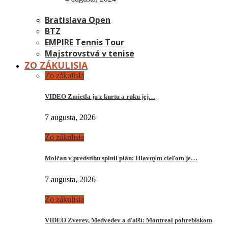
Bratislava Open
BTZ
EMPIRE Tennis Tour
Majstrovstvá v tenise
ZO ZÁKULISIA
Zo zákulisia
VIDEO Zmietla ju z kurtu a ruku jej…
7 augusta, 2026
Zo zákulisia
Molčan v predstihu splnil plán: Hlavným cieľom je…
7 augusta, 2026
Zo zákulisia
VIDEO Zverev, Medvedev a ďalší: Montreal pohrebiskom