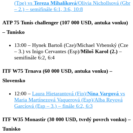
(Tpe) vs
Tereza Mihalíková
/Olivia Nichollsová (Gbr
– 2.) – semifinále 6:1, 3:6, 10:8
ATP 75 Tunis challenger (107 000 USD, antuka vonku)
– Tunisko
13:00 – Hynek Bartoň (Cze)/Michael Vrbenský (Cze
– 3.) vs Inigo Cervantes (Esp)/
Miloš Karol (2.)
–
semifinále 6:2, 6:4
ITF W75 Trnava (60 000 USD, antuka vonku) –
Slovensko
12:00 –
Laura Hietarantová (Fin)/
Nina Vargová
vs
Maria Martínezová Vaquerová (Esp)/Alba Reyová
Garcíová (Esp – 3.) – finále 6:2, 6:3
ITF W35 Monastir (30 000 USD, tvrdý povrch vonku) –
Tunisko