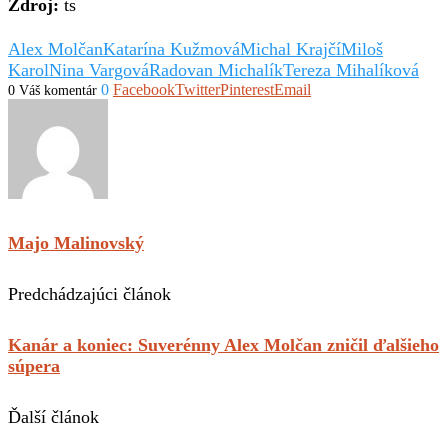
Zdroj:
ts
Alex Molčan
Katarína Kužmová
Michal Krajčí
Miloš
Karol
Nina Vargová
Radovan Michalík
Tereza Mihalíková
0
Facebook
Twitter
Pinterest
Email
0 Váš komentár
Majo Malinovský
Predchádzajúci článok
Kanár a koniec: Suverénny Alex Molčan zničil ďalšieho
súpera
Ďalší článok