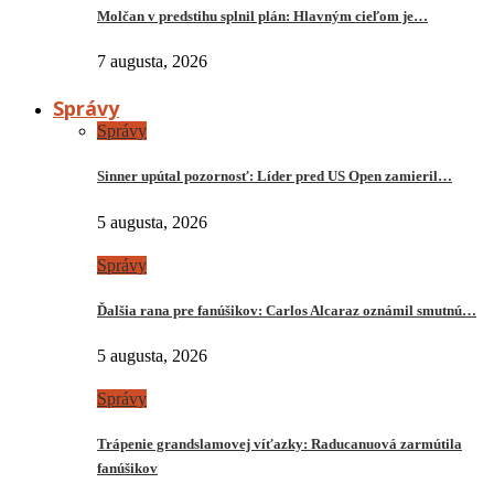
Molčan v predstihu splnil plán: Hlavným cieľom je…
7 augusta, 2026
Správy
Správy
Sinner upútal pozornosť: Líder pred US Open zamieril…
5 augusta, 2026
Správy
Ďalšia rana pre fanúšikov: Carlos Alcaraz oznámil smutnú…
5 augusta, 2026
Správy
Trápenie grandslamovej víťazky: Raducanuová zarmútila
fanúšikov