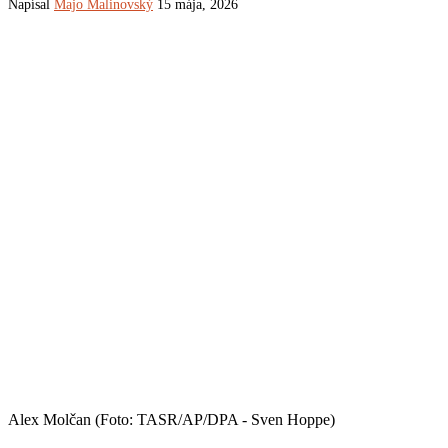
Napísal
Majo Malinovský
15 mája, 2026
Alex Molčan (Foto: TASR/AP/DPA - Sven Hoppe)