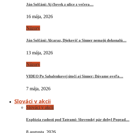
Ján Solčáni: Aj človek z ulice z večera…
16 mája, 2026
Názory
Ján Solčáni: Alcaraz, Djokovič a Sinner nemajú dokonalú…
13 mája, 2026
Názory
VIDEO Po Sabalenkovej útočí aj Sinner: Dávame oveľa…
7 mája, 2026
Slováci v akcii
Slováci v akcii
Explózia radosti pod Tatrami: Slovenský pár dobyl Poprad…
8 augusta, 2026