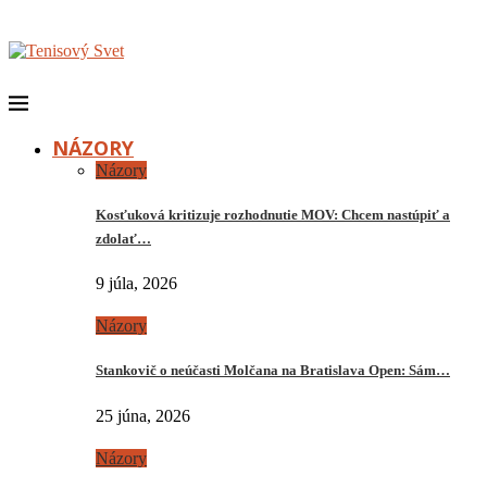
NÁZORY
Názory
Kosťuková kritizuje rozhodnutie MOV: Chcem nastúpiť a
zdolať…
9 júla, 2026
Názory
Stankovič o neúčasti Molčana na Bratislava Open: Sám…
25 júna, 2026
Názory