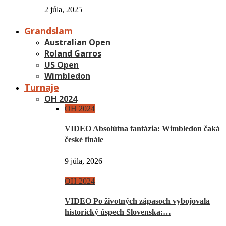
2 júla, 2025
Grandslam
Australian Open
Roland Garros
US Open
Wimbledon
Turnaje
OH 2024
OH 2024
VIDEO Absolútna fantázia: Wimbledon čaká
české finále
9 júla, 2026
OH 2024
VIDEO Po životných zápasoch vybojovala
historický úspech Slovenska:…