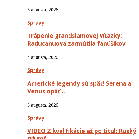
5 augusta, 2026
Správy
Trápenie grandslamovej víťazky:
Raducanuová zarmútila fanúšikov
4 augusta, 2026
Správy
Americké legendy sú späť! Serena a
Venus opäť…
3 augusta, 2026
Správy
VIDEO Z kvalifikácie až po titul: Ruský
triumf…