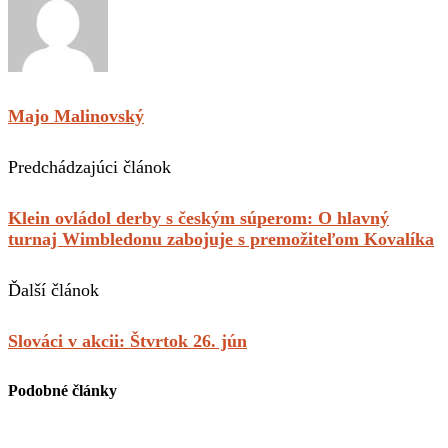
Majo Malinovský
Predchádzajúci článok
Klein ovládol derby s českým súperom: O hlavný
turnaj Wimbledonu zabojuje s premožiteľom Kovalíka
Ďalší článok
Slováci v akcii: Štvrtok 26. jún
Podobné články