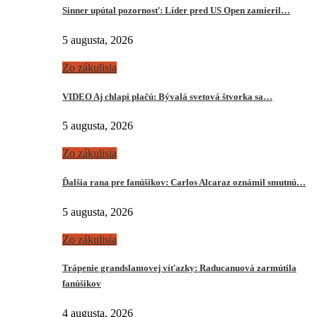
Sinner upútal pozornosť: Líder pred US Open zamieril…
5 augusta, 2026
Zo zákulisia
VIDEO Aj chlapi plačú: Bývalá svetová štvorka sa…
5 augusta, 2026
Zo zákulisia
Ďalšia rana pre fanúšikov: Carlos Alcaraz oznámil smutnú…
5 augusta, 2026
Zo zákulisia
Trápenie grandslamovej víťazky: Raducanuová zarmútila
fanúšikov
4 augusta, 2026