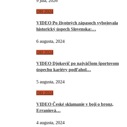
9 júla, 2026
OH 2024
VIDEO Po životných zápasoch vybojovala
historický úspech Slovenska:…
6 augusta, 2024
OH 2024
VIDEO Djokovič po najväčšom športovom
úspechu kariéry podľahol…
5 augusta, 2024
OH 2024
VIDEO České sklamanie v boji o bronz,
Erraniová…
4 augusta, 2024