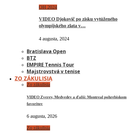
OH 2024
VIDEO Djokovič po zisku vytúženého
olympijského zlata v…
4 augusta, 2024
Bratislava Open
BTZ
EMPIRE Tennis Tour
Majstrovstvá v tenise
ZO ZÁKULISIA
Zo zákulisia
VIDEO Zverev, Medvedev a ďalší: Montreal pohrebiskom
favoritov
6 augusta, 2026
Zo zákulisia