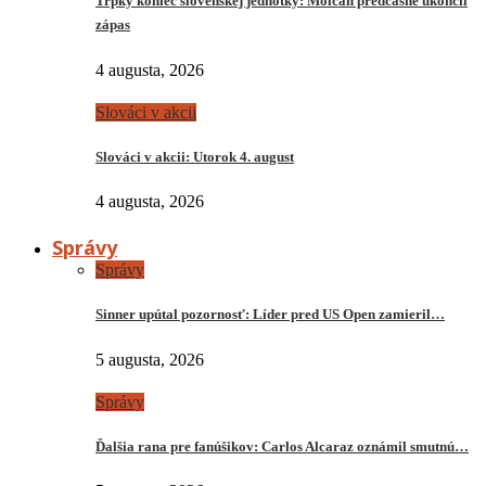
Trpký koniec slovenskej jednotky: Molčan predčasne ukončil
zápas
4 augusta, 2026
Slováci v akcii
Slováci v akcii: Utorok 4. august
4 augusta, 2026
Správy
Správy
Sinner upútal pozornosť: Líder pred US Open zamieril…
5 augusta, 2026
Správy
Ďalšia rana pre fanúšikov: Carlos Alcaraz oznámil smutnú…