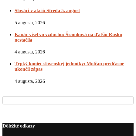
Slováci v akcii: Streda 5. august
5 augusta, 2026
Kanár visel vo vzduchu: Šramková na ďalšiu Rusku
nestačila
4 augusta, 2026
Trpký koniec slovenskej jednotky: Molčan predčasne
ukončil zápas
4 augusta, 2026
Dôležité odkazy