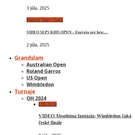
3 júla, 2025
Poprad Tatry Open
VIDEO SEPS KIDS OPEN – Energia pre hru:…
2 júla, 2025
Grandslam
Australian Open
Roland Garros
US Open
Wimbledon
Turnaje
OH 2024
OH 2024
VIDEO Absolútna fantázia: Wimbledon čaká
české finále