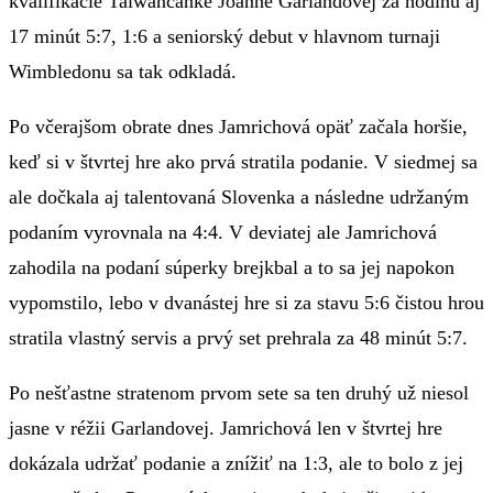
kvalifikácie Taiwančanke Joanne Garlandovej za hodinu aj
17 minút 5:7, 1:6 a seniorský debut v hlavnom turnaji
Wimbledonu sa tak odkladá.
Po včerajšom obrate dnes Jamrichová opäť začala horšie,
keď si v štvrtej hre ako prvá stratila podanie. V siedmej sa
ale dočkala aj talentovaná Slovenka a následne udržaným
podaním vyrovnala na 4:4. V deviatej ale Jamrichová
zahodila na podaní súperky brejkbal a to sa jej napokon
vypomstilo, lebo v dvanástej hre si za stavu 5:6 čistou hrou
stratila vlastný servis a prvý set prehrala za 48 minút 5:7.
Po nešťastne stratenom prvom sete sa ten druhý už niesol
jasne v réžii Garlandovej. Jamrichová len v štvrtej hre
dokázala udržať podanie a znížiť na 1:3, ale to bolo z jej