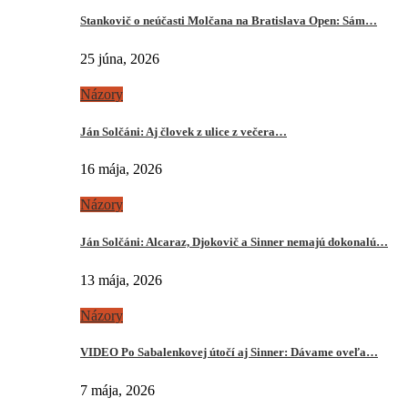
Stankovič o neúčasti Molčana na Bratislava Open: Sám…
25 júna, 2026
Názory
Ján Solčáni: Aj človek z ulice z večera…
16 mája, 2026
Názory
Ján Solčáni: Alcaraz, Djokovič a Sinner nemajú dokonalú…
13 mája, 2026
Názory
VIDEO Po Sabalenkovej útočí aj Sinner: Dávame oveľa…
7 mája, 2026