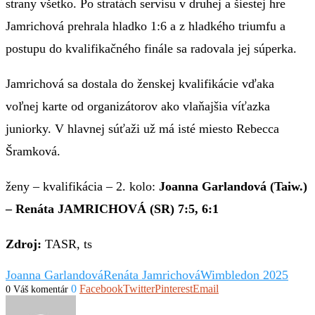
strany všetko. Po stratách servisu v druhej a šiestej hre
Jamrichová prehrala hladko 1:6 a z hladkého triumfu a
postupu do kvalifikačného finále sa radovala jej súperka.
Jamrichová sa dostala do ženskej kvalifikácie vďaka
voľnej karte od organizátorov ako vlaňajšia víťazka
juniorky. V hlavnej súťaži už má isté miesto Rebecca
Šramková.
ženy – kvalifikácia – 2. kolo:
Joanna Garlandová (Taiw.)
– Renáta JAMRICHOVÁ (SR) 7:5, 6:1
Zdroj:
TASR, ts
Joanna Garlandová
Renáta Jamrichová
Wimbledon 2025
0
Facebook
Twitter
Pinterest
Email
0 Váš komentár