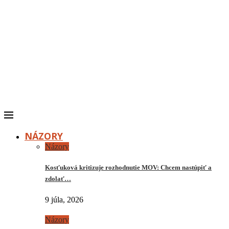
NÁZORY
Názory
Kosťuková kritizuje rozhodnutie MOV: Chcem nastúpiť a
zdolať…
9 júla, 2026
Názory