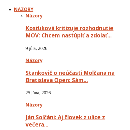
NÁZORY
Názory
Kosťuková kritizuje rozhodnutie
MOV: Chcem nastúpiť a zdolať…
9 júla, 2026
Názory
Stankovič o neúčasti Molčana na
Bratislava Open: Sám…
25 júna, 2026
Názory
Ján Solčáni: Aj človek z ulice z
večera…