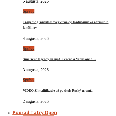
5 augusta, 2026
Správy
Trápenie grandslamovej víťazky: Raducanuová zarmútila
fanúšikov
4 augusta, 2026
Správy
Americké legendy sú späť! Serena a Venus opäť…
3 augusta, 2026
Správy
VIDEO Z kvalifikácie až po titul: Ruský triumf…
2 augusta, 2026
Poprad Tatry Open