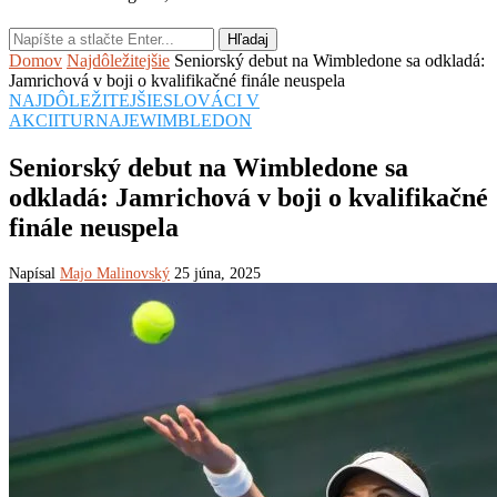
Hľadaj
Domov
Najdôležitejšie
Seniorský debut na Wimbledone sa odkladá:
Jamrichová v boji o kvalifikačné finále neuspela
NAJDÔLEŽITEJŠIE
SLOVÁCI V
AKCII
TURNAJE
WIMBLEDON
Seniorský debut na Wimbledone sa
odkladá: Jamrichová v boji o kvalifikačné
finále neuspela
Napísal
Majo Malinovský
25 júna, 2025