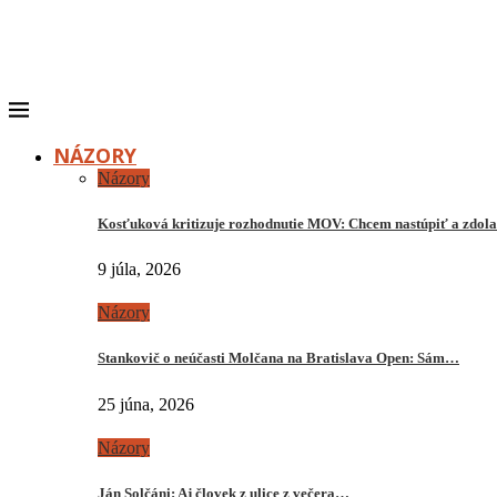
NÁZORY
Názory
Kosťuková kritizuje rozhodnutie MOV: Chcem nastúpiť a zdo
9 júla, 2026
Názory
Stankovič o neúčasti Molčana na Bratislava Open: Sám…
25 júna, 2026
Názory
Ján Solčáni: Aj človek z ulice z večera…