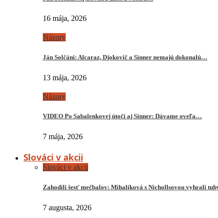
16 mája, 2026
Názory
Ján Solčáni: Alcaraz, Djokovič a Sinner nemajú dokonalú…
13 mája, 2026
Názory
VIDEO Po Sabalenkovej útočí aj Sinner: Dávame oveľa…
7 mája, 2026
Slováci v akcii
Slováci v akcii
Zahodili šesť mečbalov: Mihalíková s Nichollsovou vyhrali tu
7 augusta, 2026