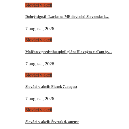
Slováci v akcii
Dobrý signál: Lacko na ME doviedol Slovensko k…
7 augusta, 2026
Slováci v akcii
Molčan v predstihu splnil plán: Hlavným cieľom je…
7 augusta, 2026
Slováci v akcii
Slováci v akcii: Piatok 7. august
7 augusta, 2026
Slováci v akcii
Slováci v akcii: Štvrtok 6. august