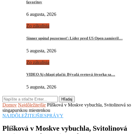
favoritov
6 augusta, 2026
Zo zákulisia
Sinner upútal pozornosť: Líder pred US Open zamieril…
5 augusta, 2026
Zo zákulisia
VIDEO Aj chlapi plačú: Bývalá svetová štvorka sa…
5 augusta, 2026
Hľadaj
Domov
Najdôležitejšie
Plíšková v Moskve vybuchla, Svitolinová so
singapurskou miestenkou
NAJDÔLEŽITEJŠIE
SPRÁVY
Plíšková v Moskve vybuchla, Svitolinová