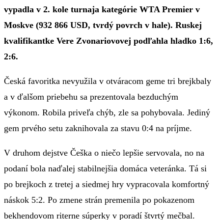
vypadla v 2. kole turnaja kategórie WTA Premier v
Moskve (932 866 USD, tvrdý povrch v hale). Ruskej
kvalifikantke Vere Zvonariovovej podľahla hladko 1:6,
2:6.
Česká favoritka nevyužila v otváracom geme tri brejkbaly
a v ďalšom priebehu sa prezentovala bezduchým
výkonom. Robila priveľa chýb, zle sa pohybovala. Jediný
gem prvého setu zaknihovala za stavu 0:4 na príjme.
V druhom dejstve Češka o niečo lepšie servovala, no na
podaní bola naďalej stabilnejšia domáca veteránka. Tá si
po brejkoch z tretej a siedmej hry vypracovala komfortný
náskok 5:2. Po zmene strán premenila po pokazenom
bekhendovom riterne súperky v poradí štvrtý mečbal.