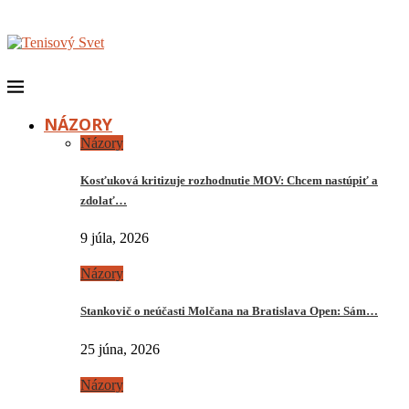
NÁZORY
Názory
Kosťuková kritizuje rozhodnutie MOV: Chcem nastúpiť a
zdolať…
9 júla, 2026
Názory
Stankovič o neúčasti Molčana na Bratislava Open: Sám…
25 júna, 2026
Názory