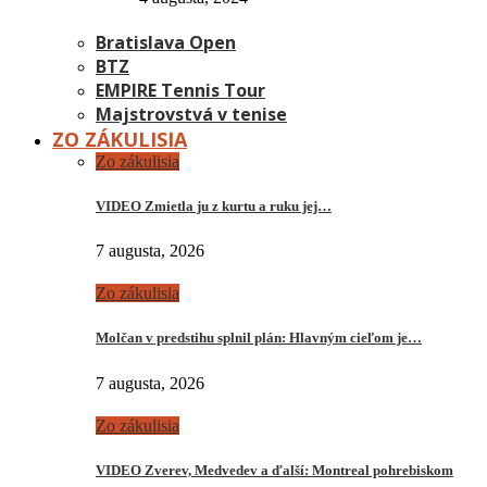
Bratislava Open
BTZ
EMPIRE Tennis Tour
Majstrovstvá v tenise
ZO ZÁKULISIA
Zo zákulisia
VIDEO Zmietla ju z kurtu a ruku jej…
7 augusta, 2026
Zo zákulisia
Molčan v predstihu splnil plán: Hlavným cieľom je…
7 augusta, 2026
Zo zákulisia
VIDEO Zverev, Medvedev a ďalší: Montreal pohrebiskom