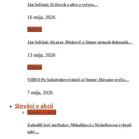
Ján Solčáni: Aj človek z ulice z večera…
16 mája, 2026
Názory
Ján Solčáni: Alcaraz, Djokovič a Sinner nemajú dokonalú…
13 mája, 2026
Názory
VIDEO Po Sabalenkovej útočí aj Sinner: Dávame oveľa…
7 mája, 2026
Slováci v akcii
Slováci v akcii
Zahodili šesť mečbalov: Mihalíková s Nichollsovou vyhrali
tuhý…