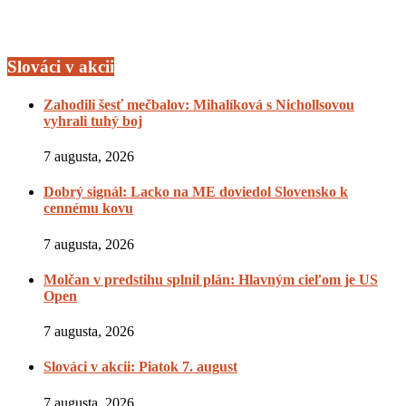
Slováci v akcii
Zahodili šesť mečbalov: Mihalíková s Nichollsovou
vyhrali tuhý boj
7 augusta, 2026
Dobrý signál: Lacko na ME doviedol Slovensko k
cennému kovu
7 augusta, 2026
Molčan v predstihu splnil plán: Hlavným cieľom je US
Open
7 augusta, 2026
Slováci v akcii: Piatok 7. august
7 augusta, 2026