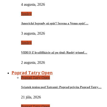
4 augusta, 2026
Správy
Americké legendy sú späť! Serena a Venus opäť…
3 augusta, 2026
Správy
VIDEO Z kvalifikácie až po titul: Ruský triumf…
2 augusta, 2026
Poprad Tatry Open
Poprad Tatry Open
Sviatok tenisu pod Tatrami: Poprad privíta Poprad Tatry…
21 júla, 2026
Poprad Tatry Open