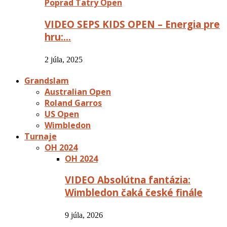
Poprad Tatry Open
VIDEO SEPS KIDS OPEN – Energia pre
hru:…
2 júla, 2025
Grandslam
Australian Open
Roland Garros
US Open
Wimbledon
Turnaje
OH 2024
OH 2024
VIDEO Absolútna fantázia:
Wimbledon čaká české finále
9 júla, 2026