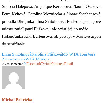
Simona Halepová, Angelique Kerberová, Naomi Osaková,
Petra Kvitová, Caroline Wozniacka a Sloane Stephensová
pribudla Ukrajinka Elina Svitolinová. Posledné postupové
miesto zatiaľ patrí Plíškovej, ale vziať jej ho môže
Holanďanka Kiki Bertensová, ak postúpi v Moskve aspoň
do semifinále.
Elina Svitolinová
Karolína Plíšková
MS WTA Tour
Vera
Zvonariovová
WTA Moskva
0
Facebook
Twitter
Pinterest
Email
0 Váš komentár
Michal Pokrivka