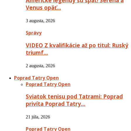
Americké legendy sú späť! Serena a
Venus opäť…
3 augusta, 2026
Správy
VIDEO Z kvalifikácie až po titul: Ruský
triumf…
2 augusta, 2026
Poprad Tatry Open
Poprad Tatry Open
Sviatok tenisu pod Tatrami: Poprad
privíta Poprad Tatry…
21 júla, 2026
Poprad Tatry Open