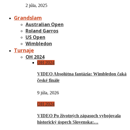
2 júla, 2025
Grandslam
Australian Open
Roland Garros
US Open
Wimbledon
Turnaje
OH 2024
OH 2024
VIDEO Absolútna fantázia: Wimbledon čaká
české finále
9 júla, 2026
OH 2024
VIDEO Po životných zápasoch vybojovala
historický úspech Slovenska:…