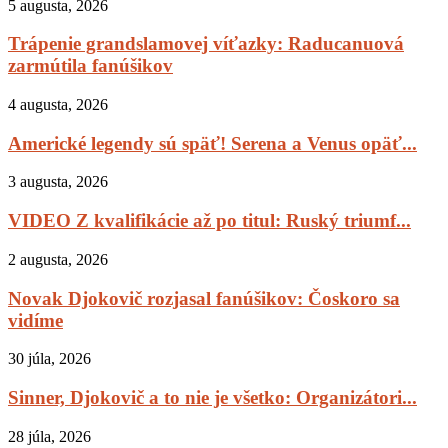
5 augusta, 2026
Trápenie grandslamovej víťazky: Raducanuová
zarmútila fanúšikov
4 augusta, 2026
Americké legendy sú späť! Serena a Venus opäť...
3 augusta, 2026
VIDEO Z kvalifikácie až po titul: Ruský triumf...
2 augusta, 2026
Novak Djokovič rozjasal fanúšikov: Čoskoro sa
vidíme
30 júla, 2026
Sinner, Djokovič a to nie je všetko: Organizátori...
28 júla, 2026