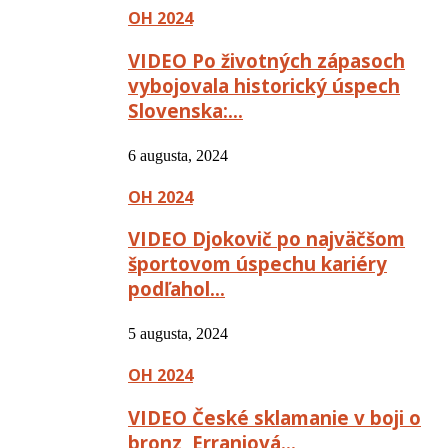
OH 2024
VIDEO Po životných zápasoch
vybojovala historický úspech
Slovenska:…
6 augusta, 2024
OH 2024
VIDEO Djokovič po najväčšom
športovom úspechu kariéry
podľahol…
5 augusta, 2024
OH 2024
VIDEO České sklamanie v boji o
bronz, Erraniová…