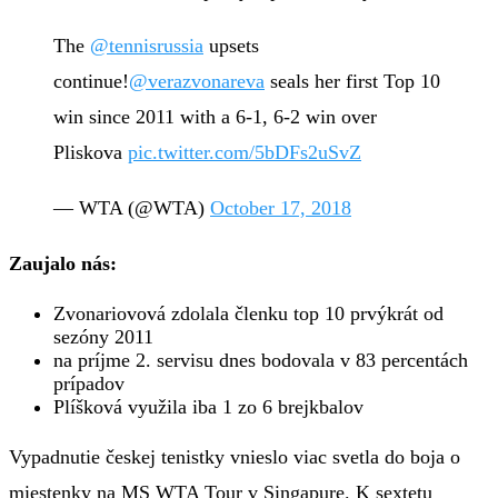
The
@tennisrussia
upsets
continue!
@verazvonareva
seals her first Top 10
win since 2011 with a 6-1, 6-2 win over
Pliskova
pic.twitter.com/5bDFs2uSvZ
— WTA (@WTA)
October 17, 2018
Zaujalo nás:
Zvonariovová zdolala členku top 10 prvýkrát od
sezóny 2011
na príjme 2. servisu dnes bodovala v 83 percentách
prípadov
Plíšková využila iba 1 zo 6 brejkbalov
Vypadnutie českej tenistky vnieslo viac svetla do boja o
miestenky na MS WTA Tour v Singapure. K sextetu