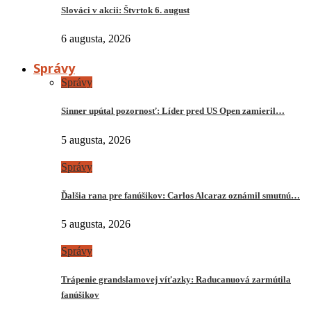
Slováci v akcii: Štvrtok 6. august
6 augusta, 2026
Správy
Správy
Sinner upútal pozornosť: Líder pred US Open zamieril…
5 augusta, 2026
Správy
Ďalšia rana pre fanúšikov: Carlos Alcaraz oznámil smutnú…
5 augusta, 2026
Správy
Trápenie grandslamovej víťazky: Raducanuová zarmútila
fanúšikov