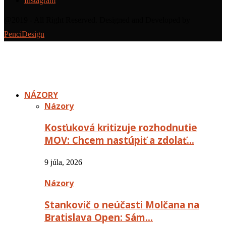
Instagram
@2019 - All Right Reserved. Designed and Developed by
PenciDesign
NÁZORY
Názory
Kosťuková kritizuje rozhodnutie
MOV: Chcem nastúpiť a zdolať…
9 júla, 2026
Názory
Stankovič o neúčasti Molčana na
Bratislava Open: Sám…