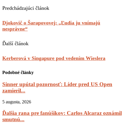
Predchádzajúci článok
Djokovič o Šarapovovej: „Ľudia ju vnímajú
nesprávne“
Ďalší článok
Kerberová v Singapure pod vedením Wieslera
Podobné články
Sinner upútal pozornosť: Líder pred US Open
zamieril...
5 augusta, 2026
Ďalšia rana pre fanúšikov: Carlos Alcaraz oznámil
smutnú...