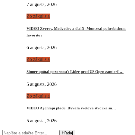
7 augusta, 2026
Zo zákulisia
VIDEO Zverev, Medvedev a ďalší: Montreal pohrebiskom
favoritov
6 augusta, 2026
Zo zákulisia
Sinner upútal pozornosť: Líder pred US Open zamieril…
5 augusta, 2026
Zo zákulisia
VIDEO Aj chlapi plačú: Bývalá svetová štvorka sa…
5 augusta, 2026
Hľadaj