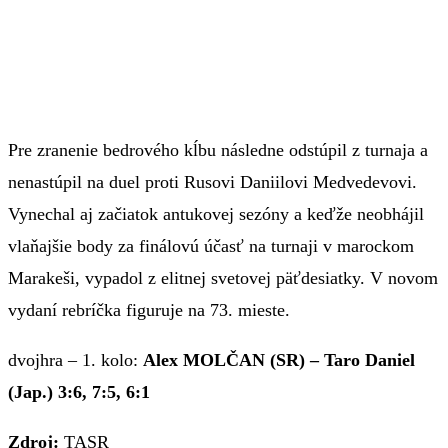
Pre zranenie bedrového kĺbu následne odstúpil z turnaja a
nenastúpil na duel proti Rusovi Daniilovi Medvedevovi.
Vynechal aj začiatok antukovej sezóny a keďže neobhájil
vlaňajšie body za finálovú účasť na turnaji v marockom
Marakeši, vypadol z elitnej svetovej päťdesiatky. V novom
vydaní rebríčka figuruje na 73. mieste.
dvojhra – 1. kolo:
Alex MOLČAN (SR) – Taro Daniel
(Jap.) 3:6, 7:5, 6:1
Zdroj:
TASR