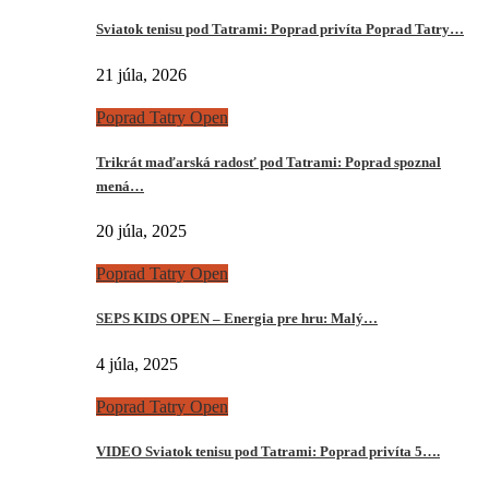
Sviatok tenisu pod Tatrami: Poprad privíta Poprad Tatry…
21 júla, 2026
Poprad Tatry Open
Trikrát maďarská radosť pod Tatrami: Poprad spoznal
mená…
20 júla, 2025
Poprad Tatry Open
SEPS KIDS OPEN – Energia pre hru: Malý…
4 júla, 2025
Poprad Tatry Open
VIDEO Sviatok tenisu pod Tatrami: Poprad privíta 5….