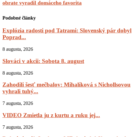
obrate vyradil domáceho favorita
Podobné články
Explózia radosti pod Tatrami: Slovenský pár dobyl
Poprad...
8 augusta, 2026
Slováci v akcii: Sobota 8. august
8 augusta, 2026
Zahodili šesť mečbalov: Mihalíková s Nichollsovou
vyhrali tuhý...
7 augusta, 2026
VIDEO Zmietla ju z kurtu a ruku jej...
7 augusta, 2026