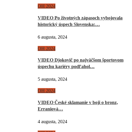
OH 2024
VIDEO Po životných zápasoch vybojovala
historický úspech Slovenska:…
6 augusta, 2024
OH 2024
VIDEO Djokovič po najväčšom športovom
úspechu kariéry podľahol…
5 augusta, 2024
OH 2024
VIDEO České sklamanie v boji o bronz,
Erraniová…
4 augusta, 2024