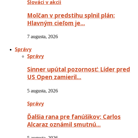
Slováci v akcii
Molčan v predstihu splnil plán:
Hlavným cieľom je…
7 augusta, 2026
Správy
Správy
Sinner upútal pozornosť: Líder pred
US Open zamieril…
5 augusta, 2026
Správy
Ďalšia rana pre fanúšikov: Carlos
Alcaraz oznámil smutnú…
5 augusta, 2026