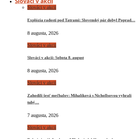
Slováci v akcii
Slováci v akcii
Explózia radosti pod Tatrami: Slovenský pár dobyl Poprad…
8 augusta, 2026
Slováci v akcii
Slováci v akcii: Sobota 8. august
8 augusta, 2026
Slováci v akcii
Zahodili šesť mečbalov: Mihalíková s Nichollsovou vyhrali
tuhý…
7 augusta, 2026
Slováci v akcii