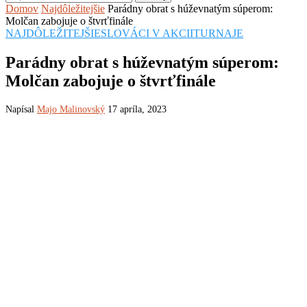
Domov
Najdôležitejšie
Parádny obrat s húževnatým súperom:
Molčan zabojuje o štvrťfinále
NAJDÔLEŽITEJŠIE
SLOVÁCI V AKCII
TURNAJE
Parádny obrat s húževnatým súperom:
Molčan zabojuje o štvrťfinále
Napísal
Majo Malinovský
17 apríla, 2023