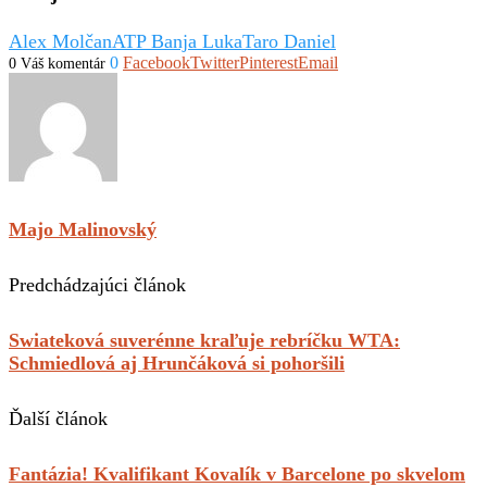
Alex Molčan
ATP Banja Luka
Taro Daniel
0
Facebook
Twitter
Pinterest
Email
0 Váš komentár
Majo Malinovský
Predchádzajúci článok
Swiateková suverénne kraľuje rebríčku WTA:
Schmiedlová aj Hrunčáková si pohoršili
Ďalší článok
Fantázia! Kvalifikant Kovalík v Barcelone po skvelom