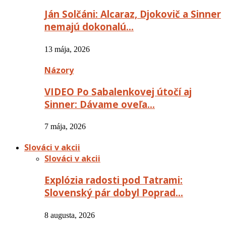
Ján Solčáni: Alcaraz, Djokovič a Sinner
nemajú dokonalú…
13 mája, 2026
Názory
VIDEO Po Sabalenkovej útočí aj
Sinner: Dávame oveľa…
7 mája, 2026
Slováci v akcii
Slováci v akcii
Explózia radosti pod Tatrami:
Slovenský pár dobyl Poprad…
8 augusta, 2026