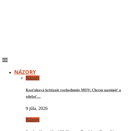
NÁZORY
Názory
Kosťuková kritizuje rozhodnutie MOV: Chcem nastúpiť a
zdolať…
9 júla, 2026
Názory