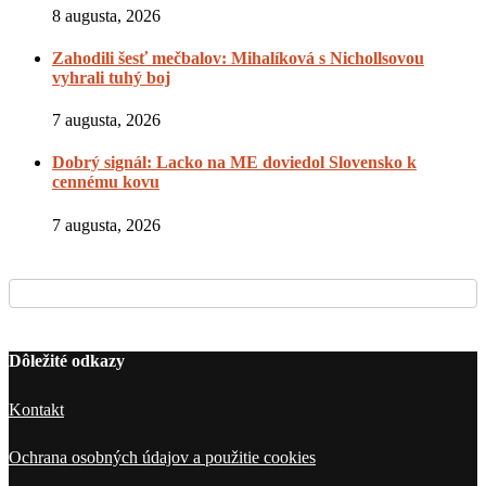
8 augusta, 2026
Zahodili šesť mečbalov: Mihalíková s Nichollsovou
vyhrali tuhý boj
7 augusta, 2026
Dobrý signál: Lacko na ME doviedol Slovensko k
cennému kovu
7 augusta, 2026
Dôležité odkazy
Kontakt
Ochrana osobných údajov a použitie cookies