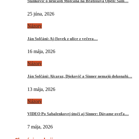
Stankovič o neúčasti Molčana na Bratislava Open: Sám…
25 júna, 2026
Názory
Ján Solčáni: Aj človek z ulice z večera…
16 mája, 2026
Názory
Ján Solčáni: Alcaraz, Djokovič a Sinner nemajú dokonalú…
13 mája, 2026
Názory
VIDEO Po Sabalenkovej útočí aj Sinner: Dávame oveľa…
7 mája, 2026