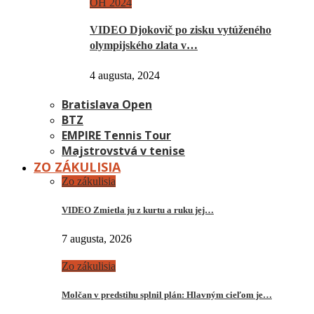
OH 2024
VIDEO Djokovič po zisku vytúženého
olympijského zlata v…
4 augusta, 2024
Bratislava Open
BTZ
EMPIRE Tennis Tour
Majstrovstvá v tenise
ZO ZÁKULISIA
Zo zákulisia
VIDEO Zmietla ju z kurtu a ruku jej…
7 augusta, 2026
Zo zákulisia
Molčan v predstihu splnil plán: Hlavným cieľom je…