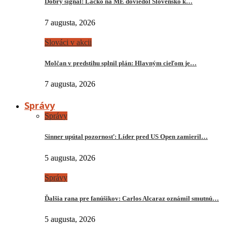
Dobrý signál: Lacko na ME doviedol Slovensko k…
7 augusta, 2026
Slováci v akcii
Molčan v predstihu splnil plán: Hlavným cieľom je…
7 augusta, 2026
Správy
Správy
Sinner upútal pozornosť: Líder pred US Open zamieril…
5 augusta, 2026
Správy
Ďalšia rana pre fanúšikov: Carlos Alcaraz oznámil smutnú…
5 augusta, 2026