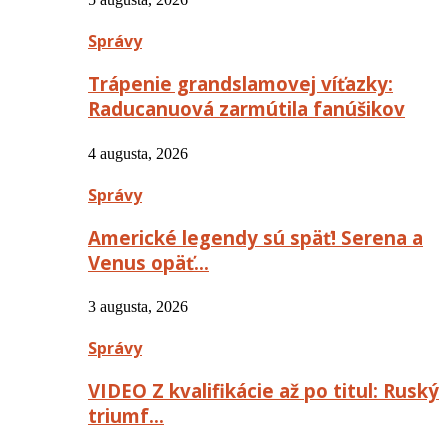
Správy
Trápenie grandslamovej víťazky:
Raducanuová zarmútila fanúšikov
4 augusta, 2026
Správy
Americké legendy sú späť! Serena a
Venus opäť…
3 augusta, 2026
Správy
VIDEO Z kvalifikácie až po titul: Ruský
triumf…