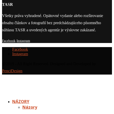
TASR
Všetky práva vyhradené. Opätovné vydanie alebo rozširovanie
obsahu článkov a fotografií bez predchádzajúceho písomného
súhlasu TASR a uvedených agentúr je výslovne zakázané.
Facebook
Instagram
Facebook
Instagram
@2019 - All Right Reserved. Designed and Developed by
PenciDesign
NÁZORY
Názory