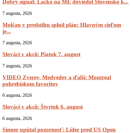
Dobrý signál: Lacko na ME doviedol Slovensko k...
7 augusta, 2026
Molčan v predstihu splnil plán: Hlavným cieľom
je...
7 augusta, 2026
Slováci v akcii: Piatok 7. august
7 augusta, 2026
VIDEO Zverev, Medvedev a ďalší: Montreal
pohrebiskom favoritov
6 augusta, 2026
Slováci v akcii: Štvrtok 6. august
6 augusta, 2026
Sinner upútal pozornosť: Líder pred US Open