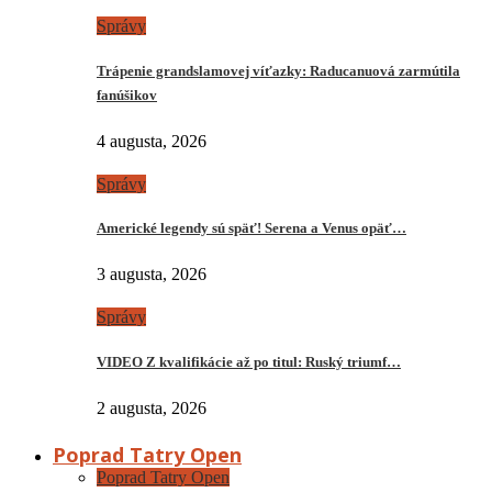
Správy
Trápenie grandslamovej víťazky: Raducanuová zarmútila
fanúšikov
4 augusta, 2026
Správy
Americké legendy sú späť! Serena a Venus opäť…
3 augusta, 2026
Správy
VIDEO Z kvalifikácie až po titul: Ruský triumf…
2 augusta, 2026
Poprad Tatry Open
Poprad Tatry Open