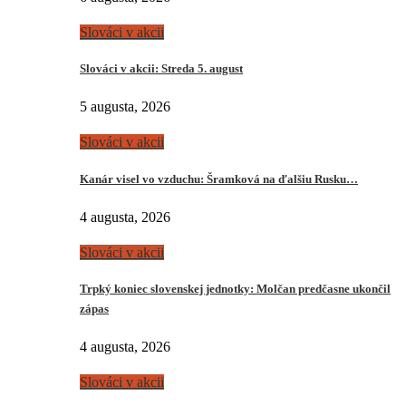
Slováci v akcii
Slováci v akcii: Streda 5. august
5 augusta, 2026
Slováci v akcii
Kanár visel vo vzduchu: Šramková na ďalšiu Rusku…
4 augusta, 2026
Slováci v akcii
Trpký koniec slovenskej jednotky: Molčan predčasne ukončil
zápas
4 augusta, 2026
Slováci v akcii