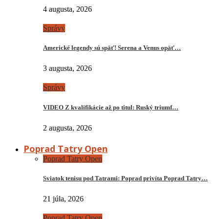
4 augusta, 2026
Správy
Americké legendy sú späť! Serena a Venus opäť…
3 augusta, 2026
Správy
VIDEO Z kvalifikácie až po titul: Ruský triumf…
2 augusta, 2026
Poprad Tatry Open
Poprad Tatry Open
Sviatok tenisu pod Tatrami: Poprad privíta Poprad Tatry…
21 júla, 2026
Poprad Tatry Open