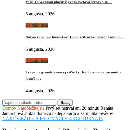
VIDEO Aj chlapi plačú: Bývalá svetová štvorka sa…
5 augusta, 2026
Zo zákulisia
Ďalšia rana pre fanúšikov: Carlos Alcaraz oznámil smutnú…
5 augusta, 2026
Zo zákulisia
Trápenie grandslamovej víťazky: Raducanuová zarmútila
fanúšikov
4 augusta, 2026
Hľadaj
Domov
Najdôležitejšie
Prvý set netrval ani 20 minút: Renáta
Jamrichová sfúkla domácu nádej z kurtu a zarmútila divákov
NAJDÔLEŽITEJŠIE
SLOVÁCI V AKCII
TURNAJE