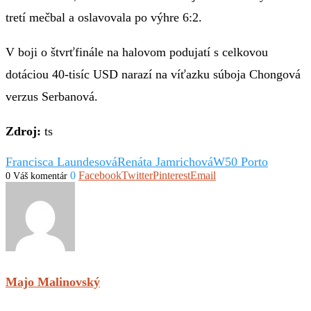
tretí mečbal a oslavovala po výhre 6:2.
V boji o štvrťfinále na halovom podujatí s celkovou
dotáciou 40-tisíc USD narazí na víťazku súboja Chongová
verzus Serbanová.
Zdroj:
ts
Francisca Laundesová
Renáta Jamrichová
W50 Porto
0
Facebook
Twitter
Pinterest
Email
0 Váš komentár
Majo Malinovský