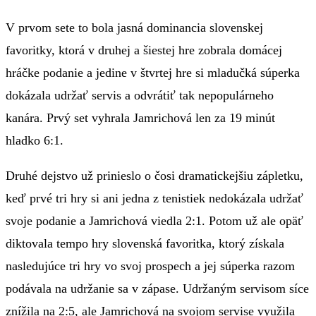
V prvom sete to bola jasná dominancia slovenskej
favoritky, ktorá v druhej a šiestej hre zobrala domácej
hráčke podanie a jedine v štvrtej hre si mladučká súperka
dokázala udržať servis a odvrátiť tak nepopulárneho
kanára. Prvý set vyhrala Jamrichová len za 19 minút
hladko 6:1.
Druhé dejstvo už prinieslo o čosi dramatickejšiu zápletku,
keď prvé tri hry si ani jedna z tenistiek nedokázala udržať
svoje podanie a Jamrichová viedla 2:1. Potom už ale opäť
diktovala tempo hry slovenská favoritka, ktorý získala
nasledujúce tri hry vo svoj prospech a jej súperka razom
podávala na udržanie sa v zápase. Udržaným servisom síce
znížila na 2:5, ale Jamrichová na svojom servise využila