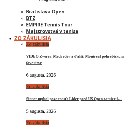
Bratislava Open
BTZ
EMPIRE Tennis Tour
Majstrovstvá v tenise
ZO ZÁKULISIA
Zo zákulisia
VIDEO Zverev, Medvedev a ďalší: Montreal pohrebiskom
favoritov
6 augusta, 2026
Zo zákulisia
Sinner upútal pozornosť: Líder pred US Open zamieril…
5 augusta, 2026
Zo zákulisia