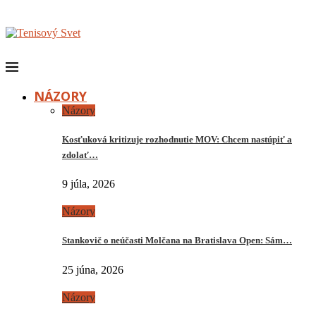
NÁZORY
Názory
Kosťuková kritizuje rozhodnutie MOV: Chcem nastúpiť a
zdolať…
9 júla, 2026
Názory
Stankovič o neúčasti Molčana na Bratislava Open: Sám…
25 júna, 2026
Názory