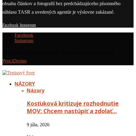
obsahu článkov a fotografií bez predchádzajúceho písomného
súhlasu TASR a uvedených agentúr je výslovne zakázané.
Facebook
Instagram
Facebook
Instagram
@2019 - All Right Reserved. Designed and Developed by
PenciDesign
NÁZORY
Názory
Kosťuková kritizuje rozhodnutie
MOV: Chcem nastúpiť a zdolať…
9 júla, 2026