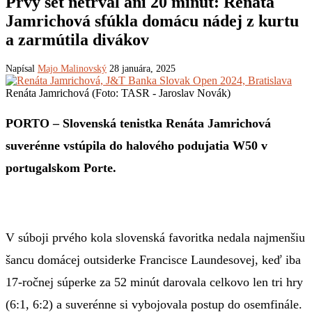
Prvý set netrval ani 20 minút: Renáta
Jamrichová sfúkla domácu nádej z kurtu
a zarmútila divákov
Napísal
Majo Malinovský
28 januára, 2025
Renáta Jamrichová (Foto: TASR - Jaroslav Novák)
PORTO – Slovenská tenistka Renáta Jamrichová
suverénne vstúpila do halového podujatia W50 v
portugalskom Porte.
V súboji prvého kola slovenská favoritka nedala najmenšiu
šancu domácej outsiderke Francisce Laundesovej, keď iba
17-ročnej súperke za 52 minút darovala celkovo len tri hry
(6:1, 6:2) a suverénne si vybojovala postup do osemfinále.