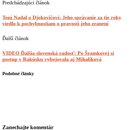
Predchádzajúci článok
Toni Nadal o Djokovičovi: Jeho správanie za tie roky
viedlo k pochybnostiam o pravosti jeho zranení
Ďalší článok
VIDEO Ďalšia slovenská radosť: Po Šramkovej si
postup v Rakúsku vybojovala aj Mihalíková
Podobné články
Zanechajte komentár