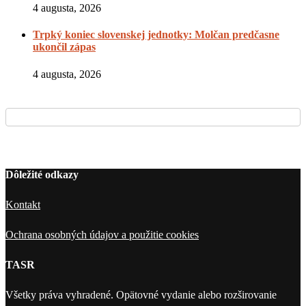
4 augusta, 2026
Trpký koniec slovenskej jednotky: Molčan predčasne
ukončil zápas
4 augusta, 2026
Dôležité odkazy
Kontakt
Ochrana osobných údajov a použitie cookies
TASR
Všetky práva vyhradené. Opätovné vydanie alebo rozširovanie