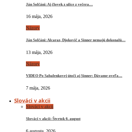
Ján Solčáni: Aj človek z ulice z večera…
16 mája, 2026
Názory
Ján Solčáni: Alcaraz, Djokovič a Sinner nemajú dokonalú…
13 mája, 2026
Názory
VIDEO Po Sabalenkovej útočí aj Sinner: Dávame oveľa…
7 mája, 2026
Slováci v akcii
Slováci v akcii
Slováci v akcii: Štvrtok 6. august
6 augusta, 2026