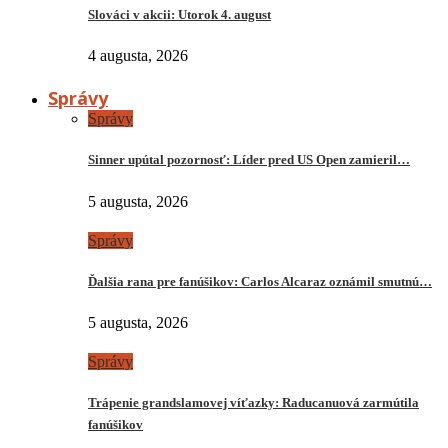
Slováci v akcii: Utorok 4. august
4 augusta, 2026
Správy
Správy
Sinner upútal pozornosť: Líder pred US Open zamieril…
5 augusta, 2026
Správy
Ďalšia rana pre fanúšikov: Carlos Alcaraz oznámil smutnú…
5 augusta, 2026
Správy
Trápenie grandslamovej víťazky: Raducanuová zarmútila
fanúšikov