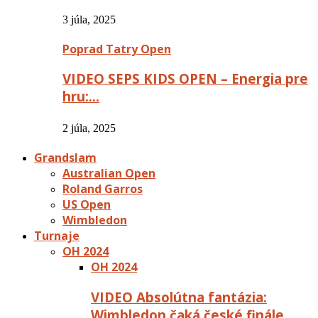
3 júla, 2025
Poprad Tatry Open
VIDEO SEPS KIDS OPEN – Energia pre
hru:…
2 júla, 2025
Grandslam
Australian Open
Roland Garros
US Open
Wimbledon
Turnaje
OH 2024
OH 2024
VIDEO Absolútna fantázia:
Wimbledon čaká české finále