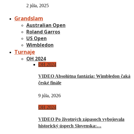
2 júla, 2025
Grandslam
Australian Open
Roland Garros
US Open
Wimbledon
Turnaje
OH 2024
OH 2024
VIDEO Absolútna fantázia: Wimbledon čaká
české finále
9 júla, 2026
OH 2024
VIDEO Po životných zápasoch vybojovala
historický úspech Slovenska:…