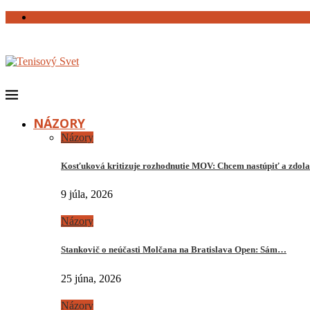
NÁZORY
Názory
Kosťuková kritizuje rozhodnutie MOV: Chcem nastúpiť a zdo
9 júla, 2026
Názory
Stankovič o neúčasti Molčana na Bratislava Open: Sám…
25 júna, 2026
Názory