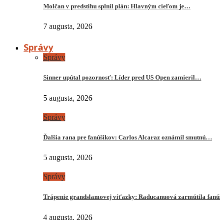
Molčan v predstihu splnil plán: Hlavným cieľom je…
7 augusta, 2026
Správy
Správy
Sinner upútal pozornosť: Líder pred US Open zamieril…
5 augusta, 2026
Správy
Ďalšia rana pre fanúšikov: Carlos Alcaraz oznámil smutnú…
5 augusta, 2026
Správy
Trápenie grandslamovej víťazky: Raducanuová zarmútila fanú
4 augusta, 2026