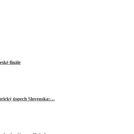
ské finále
orický úspech Slovenska:…