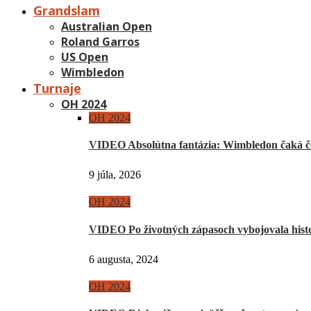
Grandslam
Australian Open
Roland Garros
US Open
Wimbledon
Turnaje
OH 2024
OH 2024
VIDEO Absolútna fantázia: Wimbledon čaká če
9 júla, 2026
OH 2024
VIDEO Po životných zápasoch vybojovala hist
6 augusta, 2024
OH 2024