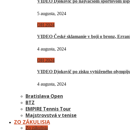
VIDEO Djokovič po najväčšom športovom úsp
5 augusta, 2024
OH 2024
VIDEO České sklamanie v boji o bronz, Erra
4 augusta, 2024
OH 2024
VIDEO Djokovič po zisku vytúženého olympij
4 augusta, 2024
Bratislava Open
BTZ
EMPIRE Tennis Tour
Majstrovstvá v tenise
ZO ZÁKULISIA
Zo zákulisia