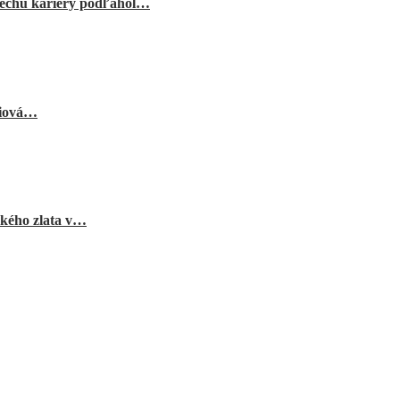
echu kariéry podľahol…
niová…
ského zlata v…