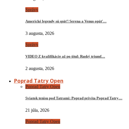
Správy
Americké legendy sú späť! Serena a Venus opäť…
3 augusta, 2026
Správy
VIDEO Z kvalifikácie až po titul: Ruský triumf…
2 augusta, 2026
Poprad Tatry Open
Poprad Tatry Open
Sviatok tenisu pod Tatrami: Poprad privíta Poprad Tatry…
21 júla, 2026
Poprad Tatry Open