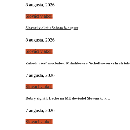
8 augusta, 2026
Slováci v akcii
Slováci v akcii: Sobota 8. august
8 augusta, 2026
Slováci v akcii
Zahodili šesť mečbalov: Mihalíková s Nichollsovou vyhrali tu
7 augusta, 2026
Slováci v akcii
Dobrý signál: Lacko na ME doviedol Slovensko k…
7 augusta, 2026
Slováci v akcii