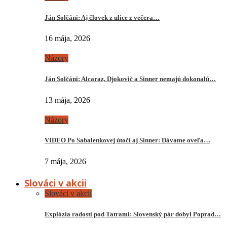
Ján Solčáni: Aj človek z ulice z večera…
16 mája, 2026
Názory
Ján Solčáni: Alcaraz, Djokovič a Sinner nemajú dokonalú…
13 mája, 2026
Názory
VIDEO Po Sabalenkovej útočí aj Sinner: Dávame oveľa…
7 mája, 2026
Slováci v akcii
Slováci v akcii
Explózia radosti pod Tatrami: Slovenský pár dobyl Poprad…