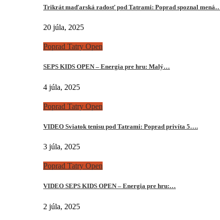
Trikrát maďarská radosť pod Tatrami: Poprad spoznal mená
20 júla, 2025
Poprad Tatry Open
SEPS KIDS OPEN – Energia pre hru: Malý…
4 júla, 2025
Poprad Tatry Open
VIDEO Sviatok tenisu pod Tatrami: Poprad privíta 5….
3 júla, 2025
Poprad Tatry Open
VIDEO SEPS KIDS OPEN – Energia pre hru:…
2 júla, 2025