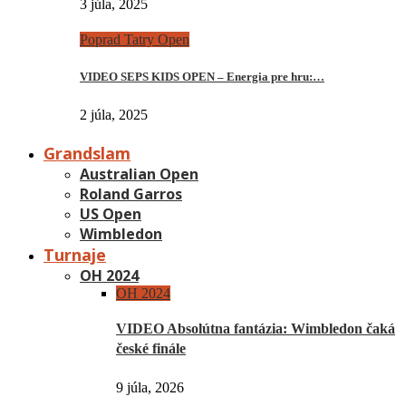
3 júla, 2025
Poprad Tatry Open
VIDEO SEPS KIDS OPEN – Energia pre hru:…
2 júla, 2025
Grandslam
Australian Open
Roland Garros
US Open
Wimbledon
Turnaje
OH 2024
OH 2024
VIDEO Absolútna fantázia: Wimbledon čaká
české finále
9 júla, 2026