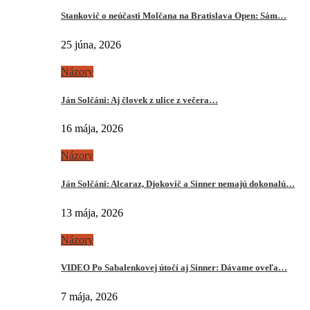
Stankovič o neúčasti Molčana na Bratislava Open: Sám…
25 júna, 2026
Názory
Ján Solčáni: Aj človek z ulice z večera…
16 mája, 2026
Názory
Ján Solčáni: Alcaraz, Djokovič a Sinner nemajú dokonalú…
13 mája, 2026
Názory
VIDEO Po Sabalenkovej útočí aj Sinner: Dávame oveľa…
7 mája, 2026