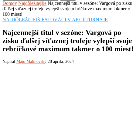
Domov
Najdôležitejšie
Najcennejší titul v sezóne: Vargová po zisku
ďalšej víťaznej trofeje vylepší svoje rebríčkové maximum takmer o
100 miest!
NAJDÔLEŽITEJŠIE
SLOVÁCI V AKCII
TURNAJE
Najcennejší titul v sezóne: Vargová po
zisku ďalšej víťaznej trofeje vylepší svoje
rebríčkové maximum takmer o 100 miest!
Napísal
Majo Malinovský
28 apríla, 2024