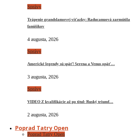
Správy
Trápenie grandslamovej víťazky: Raducanuová zarmútila
fanúšikov
4 augusta, 2026
Správy
Americké legendy sú späť! Serena a Venus opäť…
3 augusta, 2026
Správy
VIDEO Z kvalifikácie až po titul: Ruský triumf…
2 augusta, 2026
Poprad Tatry Open
Poprad Tatry Open