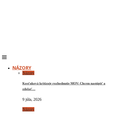
NÁZORY
Názory
Kosťuková kritizuje rozhodnutie MOV: Chcem nastúpiť a
zdolať…
9 júla, 2026
Názory