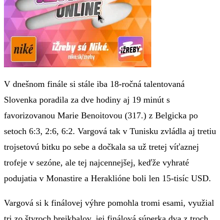
V dnešnom finále si stále iba 18-ročná talentovaná
Slovenka poradila za dve hodiny aj 19 minút s
favorizovanou Marie Benoitovou (317.) z Belgicka po
setoch 6:3, 2:6, 6:2. Vargová tak v Tunisku zvládla aj tretiu
trojsetovú bitku po sebe a dočkala sa už tretej víťaznej
trofeje v sezóne, ale tej najcennejšej, keďže vyhraté
podujatia v Monastire a Heraklióne boli len 15-tisíc USD.
Vargová si k finálovej výhre pomohla tromi esami, využial
tri zo štyroch brejkbalov, jej finálová súperka dva z troch.