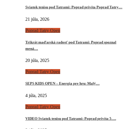
Sviatok tenisu pod Tatrami: Poprad privíta Poprad Tatry…
21 júla, 2026
Poprad Tatry Open
Trikrát maďarská radosť pod Tatrami: Poprad spoznal
mená…
20 júla, 2025
Poprad Tatry Open
SEPS KIDS OPEN – Energia pre hru: Malý…
4 júla, 2025
Poprad Tatry Open
VIDEO Sviatok tenisu pod Tatrami: Poprad privíta 5….