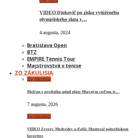
OH 2024
VIDEO Djokovič po zisku vytúženého
olympijského zlata v…
4 augusta, 2024
Bratislava Open
BTZ
EMPIRE Tennis Tour
Majstrovstvá v tenise
ZO ZÁKULISIA
Zo zákulisia
Molčan v predstihu splnil plán: Hlavným cieľom je…
7 augusta, 2026
Zo zákulisia
VIDEO Zverev, Medvedev a ďalší: Montreal pohrebiskom
favoritov