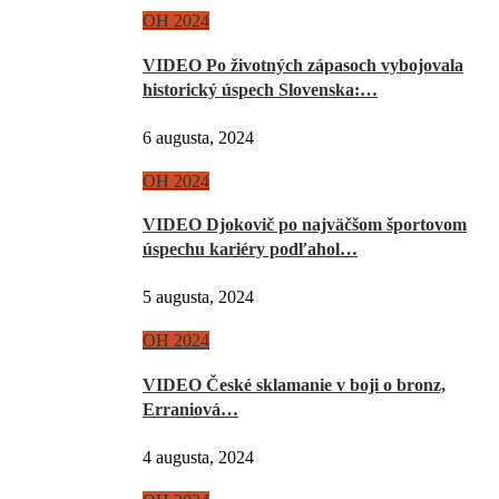
OH 2024
VIDEO Po životných zápasoch vybojovala
historický úspech Slovenska:…
6 augusta, 2024
OH 2024
VIDEO Djokovič po najväčšom športovom
úspechu kariéry podľahol…
5 augusta, 2024
OH 2024
VIDEO České sklamanie v boji o bronz,
Erraniová…
4 augusta, 2024