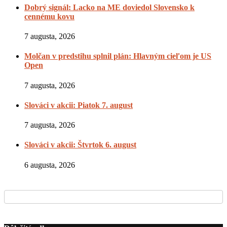
Dobrý signál: Lacko na ME doviedol Slovensko k
cennému kovu
7 augusta, 2026
Molčan v predstihu splnil plán: Hlavným cieľom je US
Open
7 augusta, 2026
Slováci v akcii: Piatok 7. august
7 augusta, 2026
Slováci v akcii: Štvrtok 6. august
6 augusta, 2026