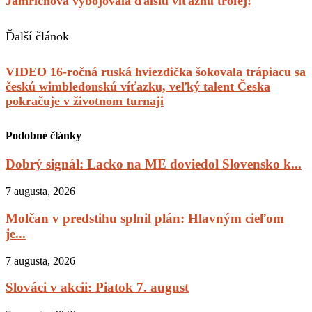
Jamrichová vybojovala ďalšiu víťaznú trofej!
Ďalší článok
VIDEO 16-ročná ruská hviezdička šokovala trápiacu sa
českú wimbledonskú víťazku, veľký talent Česka
pokračuje v životnom turnaji
Podobné články
Dobrý signál: Lacko na ME doviedol Slovensko k...
7 augusta, 2026
Molčan v predstihu splnil plán: Hlavným cieľom
je...
7 augusta, 2026
Slováci v akcii: Piatok 7. august