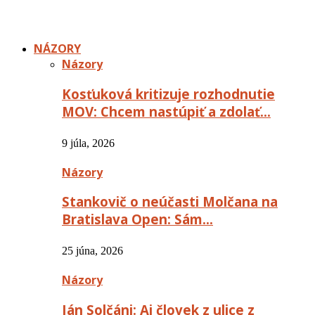
NÁZORY
Názory
Kosťuková kritizuje rozhodnutie
MOV: Chcem nastúpiť a zdolať…
9 júla, 2026
Názory
Stankovič o neúčasti Molčana na
Bratislava Open: Sám…
25 júna, 2026
Názory
Ján Solčáni: Aj človek z ulice z