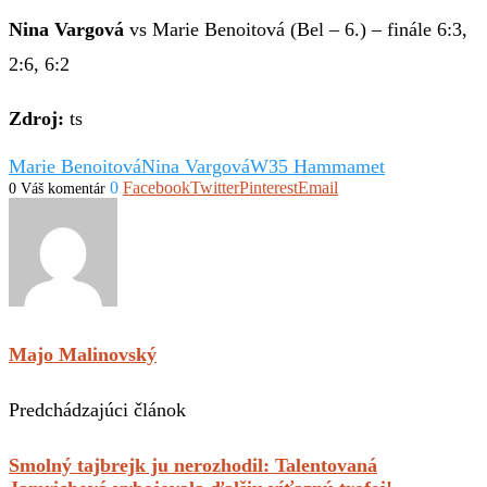
Nina Vargová
vs Marie Benoitová (Bel – 6.)
– finále 6:3,
2:6, 6:2
Zdroj:
ts
Marie Benoitová
Nina Vargová
W35 Hammamet
0
Facebook
Twitter
Pinterest
Email
0 Váš komentár
Majo Malinovský
Predchádzajúci článok
Smolný tajbrejk ju nerozhodil: Talentovaná