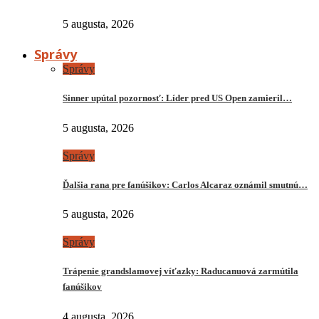
5 augusta, 2026
Správy
Správy
Sinner upútal pozornosť: Líder pred US Open zamieril…
5 augusta, 2026
Správy
Ďalšia rana pre fanúšikov: Carlos Alcaraz oznámil smutnú…
5 augusta, 2026
Správy
Trápenie grandslamovej víťazky: Raducanuová zarmútila
fanúšikov
4 augusta, 2026