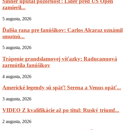
Sinner upútal pozornosť: Líder pred US Open
zamieril...
5 augusta, 2026
Ďalšia rana pre fanúšikov: Carlos Alcaraz oznámil
smutnú...
5 augusta, 2026
Trápenie grandslamovej víťazky: Raducanuová
zarmútila fanúšikov
4 augusta, 2026
Americké legendy sú späť! Serena a Venus opäť...
3 augusta, 2026
VIDEO Z kvalifikácie až po titul: Ruský triumf...
2 augusta, 2026