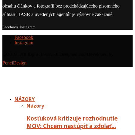
obsahu článkov a fotografií bez predchádzajúceho písomného
súhlasu TASR a uvedených agentúr je výslovne zakázané.
Facebook
Instagram
Facebook
Instagram
@2019 - All Right Reserved. Designed and Developed by
PenciDesign
NÁZORY
Názory
Kosťuková kritizuje rozhodnutie
MOV: Chcem nastúpiť a zdolať…