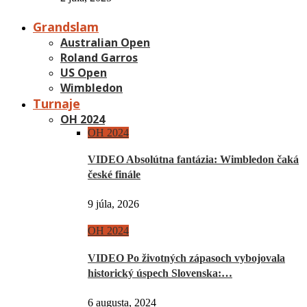
Grandslam
Australian Open
Roland Garros
US Open
Wimbledon
Turnaje
OH 2024
OH 2024
VIDEO Absolútna fantázia: Wimbledon čaká
české finále
9 júla, 2026
OH 2024
VIDEO Po životných zápasoch vybojovala
historický úspech Slovenska:…
6 augusta, 2024