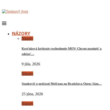
NÁZORY
Názory
Kosťuková kritizuje rozhodnutie MOV: Chcem nastúpiť a
zdolať…
9 júla, 2026
Názory
Stankovič o neúčasti Molčana na Bratislava Open: Sám…
25 júna, 2026
Názory