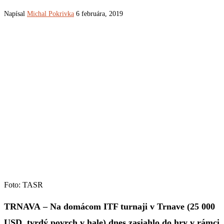
Napísal
Michal Pokrivka
6 februára, 2019
Foto: TASR
TRNAVA – Na domácom ITF turnaji v Trnave (25 000
USD, tvrdý povrch v hale) dnes zasiahlo do hry v rámci