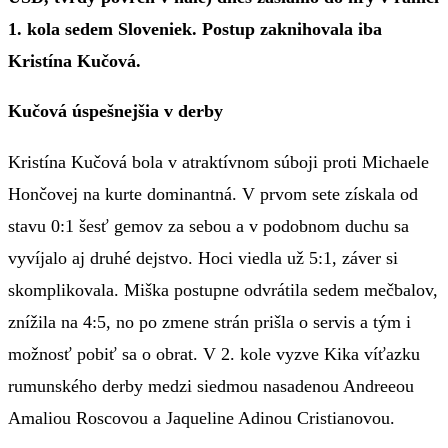
1. kola sedem Sloveniek. Postup zaknihovala iba
Kristína Kučová.
Kučová úspešnejšia v derby
Kristína Kučová bola v atraktívnom súboji proti Michaele
Hončovej na kurte dominantná. V prvom sete získala od
stavu 0:1 šesť gemov za sebou a v podobnom duchu sa
vyvíjalo aj druhé dejstvo. Hoci viedla už 5:1, záver si
skomplikovala. Miška postupne odvrátila sedem mečbalov,
znížila na 4:5, no po zmene strán prišla o servis a tým i
možnosť pobiť sa o obrat. V 2. kole vyzve Kika víťazku
rumunského derby medzi siedmou nasadenou Andreeou
Amaliou Roscovou a Jaqueline Adinou Cristianovou.