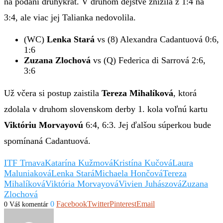
na podaní druhýkrát. V druhom dejstve znížila z 1:4 na
3:4, ale viac jej Talianka nedovolila.
(WC)
Lenka Stará
vs (8) Alexandra Cadantuová 0:6,
1:6
Zuzana Zlochová
vs (Q) Federica di Sarrová 2:6,
3:6
Už včera si postup zaistila
Tereza Mihalíková
, ktorá
zdolala v druhom slovenskom derby 1. kola voľnú kartu
Viktóriu Morvayovú
6:4, 6:3. Jej ďalšou súperkou bude
spomínaná Cadantuová.
ITF Trnava
Katarína Kužmová
Kristína Kučová
Laura
Maluniaková
Lenka Stará
Michaela Hončová
Tereza
Mihalíková
Viktória Morvayová
Vivien Juhászová
Zuzana
Zlochová
0
Facebook
Twitter
Pinterest
Email
0 Váš komentár