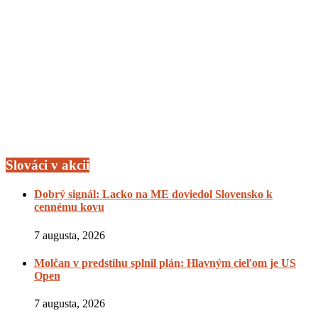
Slováci v akcii
Dobrý signál: Lacko na ME doviedol Slovensko k
cennému kovu
7 augusta, 2026
Molčan v predstihu splnil plán: Hlavným cieľom je US
Open
7 augusta, 2026