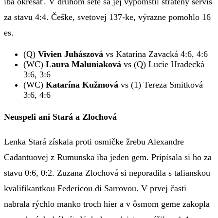
iba okresať. V druhom sete sa jej vypomstil stratený servis
za stavu 4:4. Češke, svetovej 137-ke, výrazne pomohlo 16
es.
(Q)
Vivien Juhászová
vs Katarina Zavacká 4:6, 4:6
(WC)
Laura Maluniaková
vs (Q) Lucie Hradecká
3:6, 3:6
(WC)
Katarína Kužmová
vs (1) Tereza Smitková
3:6, 4:6
Neuspeli ani Stará a Zlochová
Lenka Stará získala proti osmičke žrebu Alexandre
Cadantuovej z Rumunska iba jeden gem. Pripísala si ho za
stavu 0:6, 0:2. Zuzana Zlochová si neporadila s talianskou
kvalifikantkou Federicou di Sarrovou. V prvej časti
nabrala rýchlo manko troch hier a v ôsmom geme zakopla