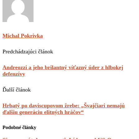
Michal Pokrivka
Predchádzajúci článok
Andreozzi a jeho brilantný víťazný úder z hlbokej
defenzívy
Ďalší článok
Hrbatý po daviscupovom žrebe: „Švajčiari nemajú
ďalšiu generáciu elitných hráčov“
Podobné články