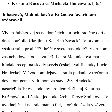
Kristína Kučová
vs
Michaela Hončová
6:1, 6:4
Juhászová, Maluniaková a Kužmová favoritkám
vzdorovali
Vivien Juhászovej sa na domácich kurtoch tradične darí a
dnes potrápila Ukrajinku Katarinu Zavackú. V prvom sete
však stratila proti 177. hráčke sveta náskok 4:2, v druhom
zas nebodovala od stavu 4:3. Laura Maluniaková márne
hľadala recept na skvelý servis českej kvalifikantky Lucie
Hradeckej. V úvodnom dejstve stratila podanie v treťom a
deviatom geme, v druhom za stavu 2:3. Hradecká
nastrieľala 10 es. Podobný problém riešila aj Katarína
Kužmová proti českej jednotke žrebu Tereze Smitkovej. V
úvodnej časti nabrala manko 0:4, ktoré dokázala v závere