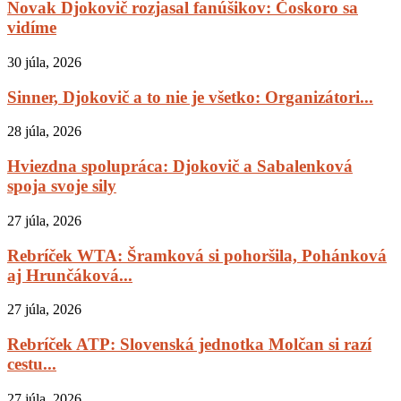
Novak Djokovič rozjasal fanúšikov: Čoskoro sa
vidíme
30 júla, 2026
Sinner, Djokovič a to nie je všetko: Organizátori...
28 júla, 2026
Hviezdna spolupráca: Djokovič a Sabalenková
spoja svoje sily
27 júla, 2026
Rebríček WTA: Šramková si pohoršila, Pohánková
aj Hrunčáková...
27 júla, 2026
Rebríček ATP: Slovenská jednotka Molčan si razí
cestu...
27 júla, 2026