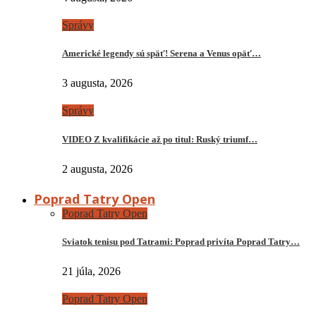
Správy
Americké legendy sú späť! Serena a Venus opäť…
3 augusta, 2026
Správy
VIDEO Z kvalifikácie až po titul: Ruský triumf…
2 augusta, 2026
Poprad Tatry Open
Poprad Tatry Open
Sviatok tenisu pod Tatrami: Poprad privíta Poprad Tatry…
21 júla, 2026
Poprad Tatry Open