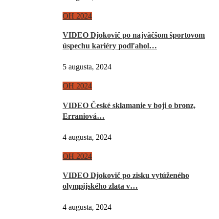
OH 2024
VIDEO Djokovič po najväčšom športovom
úspechu kariéry podľahol…
5 augusta, 2024
OH 2024
VIDEO České sklamanie v boji o bronz,
Erraniová…
4 augusta, 2024
OH 2024
VIDEO Djokovič po zisku vytúženého
olympijského zlata v…
4 augusta, 2024