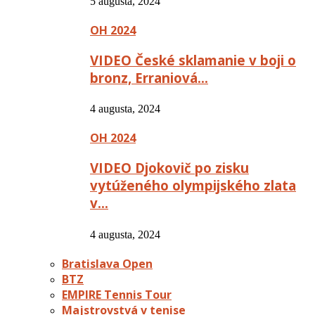
5 augusta, 2024
OH 2024
VIDEO České sklamanie v boji o
bronz, Erraniová…
4 augusta, 2024
OH 2024
VIDEO Djokovič po zisku
vytúženého olympijského zlata
v…
4 augusta, 2024
Bratislava Open
BTZ
EMPIRE Tennis Tour
Majstrovstvá v tenise