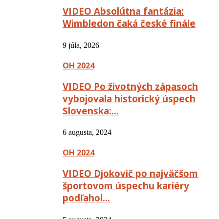
VIDEO Absolútna fantázia:
Wimbledon čaká české finále
9 júla, 2026
OH 2024
VIDEO Po životných zápasoch
vybojovala historický úspech
Slovenska:…
6 augusta, 2024
OH 2024
VIDEO Djokovič po najväčšom
športovom úspechu kariéry
podľahol…