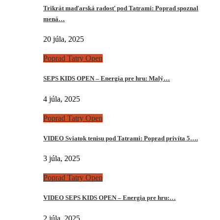
Trikrát maďarská radosť pod Tatrami: Poprad spoznal
mená…
20 júla, 2025
Poprad Tatry Open
SEPS KIDS OPEN – Energia pre hru: Malý…
4 júla, 2025
Poprad Tatry Open
VIDEO Sviatok tenisu pod Tatrami: Poprad privíta 5….
3 júla, 2025
Poprad Tatry Open
VIDEO SEPS KIDS OPEN – Energia pre hru:…
2 júla, 2025