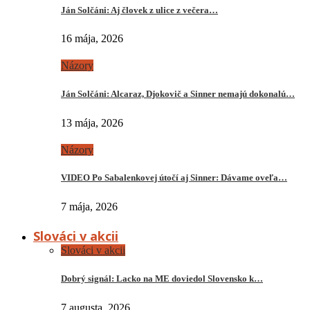
Ján Solčáni: Aj človek z ulice z večera…
16 mája, 2026
Názory
Ján Solčáni: Alcaraz, Djokovič a Sinner nemajú dokonalú…
13 mája, 2026
Názory
VIDEO Po Sabalenkovej útočí aj Sinner: Dávame oveľa…
7 mája, 2026
Slováci v akcii
Slováci v akcii
Dobrý signál: Lacko na ME doviedol Slovensko k…
7 augusta, 2026