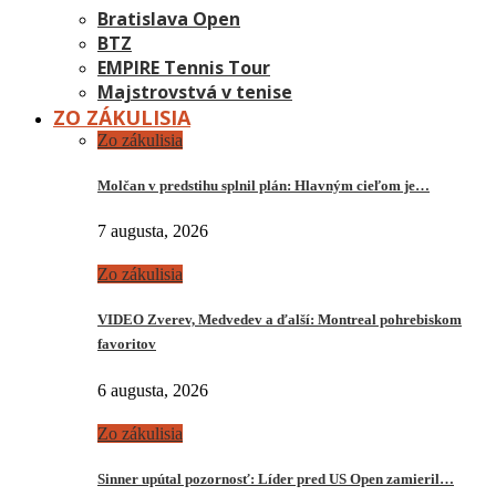
Bratislava Open
BTZ
EMPIRE Tennis Tour
Majstrovstvá v tenise
ZO ZÁKULISIA
Zo zákulisia
Molčan v predstihu splnil plán: Hlavným cieľom je…
7 augusta, 2026
Zo zákulisia
VIDEO Zverev, Medvedev a ďalší: Montreal pohrebiskom
favoritov
6 augusta, 2026
Zo zákulisia
Sinner upútal pozornosť: Líder pred US Open zamieril…