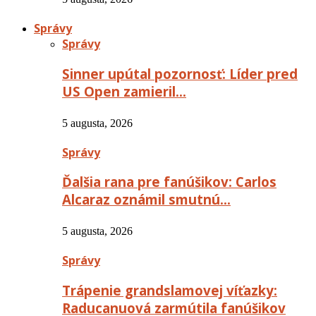
Správy
Správy
Sinner upútal pozornosť: Líder pred
US Open zamieril…
5 augusta, 2026
Správy
Ďalšia rana pre fanúšikov: Carlos
Alcaraz oznámil smutnú…
5 augusta, 2026
Správy
Trápenie grandslamovej víťazky:
Raducanuová zarmútila fanúšikov