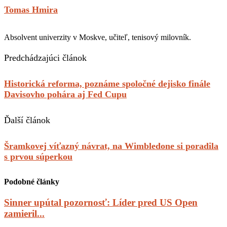
Tomas Hmira
Absolvent univerzity v Moskve, učiteľ, tenisový milovník.
Predchádzajúci článok
Historická reforma, poznáme spoločné dejisko finále
Davisovho pohára aj Fed Cupu
Ďalší článok
Šramkovej víťazný návrat, na Wimbledone si poradila
s prvou súperkou
Podobné články
Sinner upútal pozornosť: Líder pred US Open
zamieril...