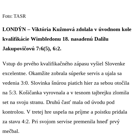
Foto: TASR
LONDÝN – Viktória Kužmová zdolala v úvodnom kole
kvalifikácie Wimbledonu 18. nasadenú Dalilu
Jakupovičovú 7:6(5), 6:2.
Vstup do prvého kvalifikačného zápasu vyšiel Slovenke
excelentne. Okamžite zobrala súperke servis a ujala sa
vedenia 3:0. Slovinka šnúrou piatich hier za sebou otočila
na 5:3. Košičanka vyrovnala a v tesnom tajbrejku zlomila
set na svoju stranu. Druhú časť mala od úvodu pod
kontrolou. V tretej hre uspela na príjme a poistku pridala
za stavu 4:2. Pri svojom servise premenila hneď prvý
mečbal.