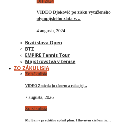
OH 2024
VIDEO Djokovič po zisku vytúženého
olympijského zlata v…
4 augusta, 2024
Bratislava Open
BTZ
EMPIRE Tennis Tour
Majstrovstvá v tenise
ZO ZÁKULISIA
Zo zákulisia
VIDEO Zmietla ju z kurtu a ruku jej…
7 augusta, 2026
Zo zákulisia
Molčan v predstihu splnil plán: Hlavným cieľom je…