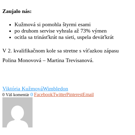
Zaujalo nás:
Kužmová si pomohla štyrmi esami
po druhom servise vyhrala až 73% výmen
ocitla sa trinásťkrát na sieti, uspela deväťkrát
V 2. kvalifikačnom kole sa stretne s víťazkou zápasu
Polina Monovová – Martina Trevisanová.
Viktória Kužmová
Wimbledon
0
Facebook
Twitter
Pinterest
Email
0 Váš komentár