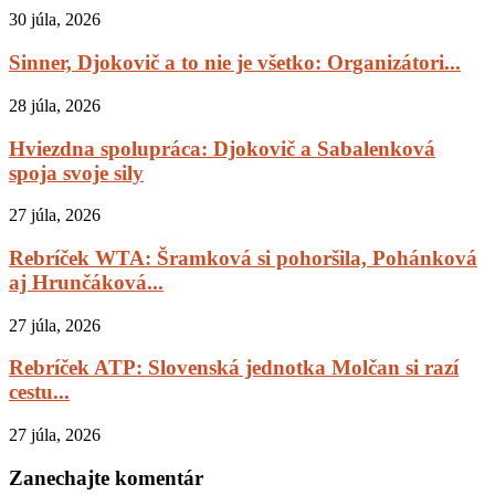
30 júla, 2026
Sinner, Djokovič a to nie je všetko: Organizátori...
28 júla, 2026
Hviezdna spolupráca: Djokovič a Sabalenková
spoja svoje sily
27 júla, 2026
Rebríček WTA: Šramková si pohoršila, Pohánková
aj Hrunčáková...
27 júla, 2026
Rebríček ATP: Slovenská jednotka Molčan si razí
cestu...
27 júla, 2026
Zanechajte komentár