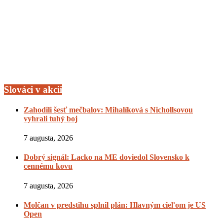
Slováci v akcii
Zahodili šesť mečbalov: Mihalíková s Nichollsovou
vyhrali tuhý boj
7 augusta, 2026
Dobrý signál: Lacko na ME doviedol Slovensko k
cennému kovu
7 augusta, 2026
Molčan v predstihu splnil plán: Hlavným cieľom je US
Open