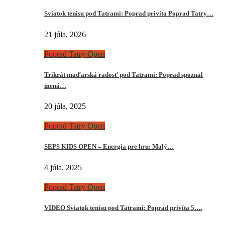
Sviatok tenisu pod Tatrami: Poprad privíta Poprad Tatry…
21 júla, 2026
Poprad Tatry Open
Trikrát maďarská radosť pod Tatrami: Poprad spoznal
mená…
20 júla, 2025
Poprad Tatry Open
SEPS KIDS OPEN – Energia pre hru: Malý…
4 júla, 2025
Poprad Tatry Open
VIDEO Sviatok tenisu pod Tatrami: Poprad privíta 5….