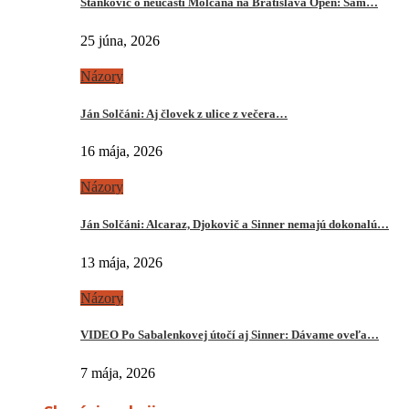
Stankovič o neúčasti Molčana na Bratislava Open: Sám…
25 júna, 2026
Názory
Ján Solčáni: Aj človek z ulice z večera…
16 mája, 2026
Názory
Ján Solčáni: Alcaraz, Djokovič a Sinner nemajú dokonalú…
13 mája, 2026
Názory
VIDEO Po Sabalenkovej útočí aj Sinner: Dávame oveľa…
7 mája, 2026