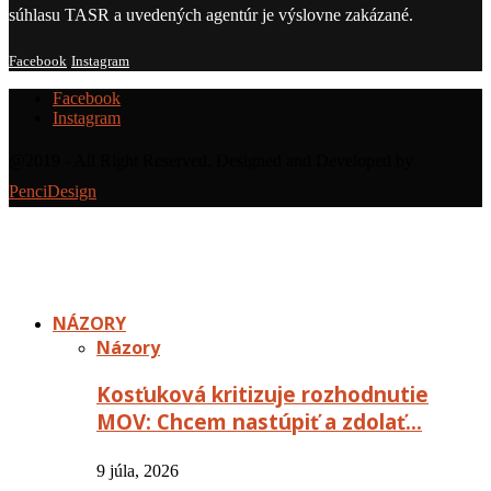
súhlasu TASR a uvedených agentúr je výslovne zakázané.
Facebook
Instagram
Facebook
Instagram
@2019 - All Right Reserved. Designed and Developed by
PenciDesign
NÁZORY
Názory
Kosťuková kritizuje rozhodnutie
MOV: Chcem nastúpiť a zdolať…
9 júla, 2026