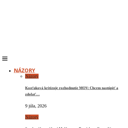
NÁZORY
Názory
Kosťuková kritizuje rozhodnutie MOV: Chcem nastúpiť a
zdolať…
9 júla, 2026
Názory