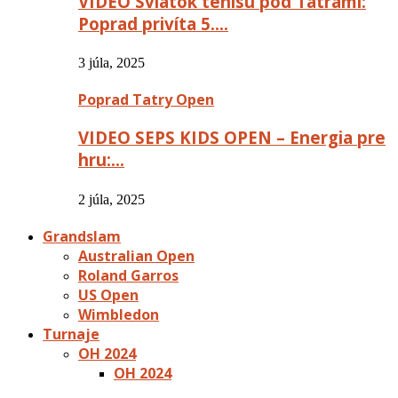
VIDEO Sviatok tenisu pod Tatrami:
Poprad privíta 5….
3 júla, 2025
Poprad Tatry Open
VIDEO SEPS KIDS OPEN – Energia pre
hru:…
2 júla, 2025
Grandslam
Australian Open
Roland Garros
US Open
Wimbledon
Turnaje
OH 2024
OH 2024