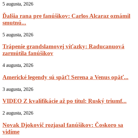
5 augusta, 2026
Ďalšia rana pre fanúšikov: Carlos Alcaraz oznámil
smutnú...
5 augusta, 2026
Trápenie grandslamovej víťazky: Raducanuová
zarmútila fanúšikov
4 augusta, 2026
Americké legendy sú späť! Serena a Venus opäť...
3 augusta, 2026
VIDEO Z kvalifikácie až po titul: Ruský triumf...
2 augusta, 2026
Novak Djokovič rozjasal fanúšikov: Čoskoro sa
vidíme