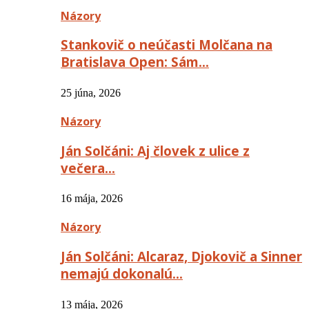
Názory
Stankovič o neúčasti Molčana na
Bratislava Open: Sám…
25 júna, 2026
Názory
Ján Solčáni: Aj človek z ulice z
večera…
16 mája, 2026
Názory
Ján Solčáni: Alcaraz, Djokovič a Sinner
nemajú dokonalú…
13 mája, 2026