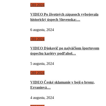
OH 2024
VIDEO Po životných zápasoch vybojovala
historický úspech Slovenska:…
6 augusta, 2024
OH 2024
VIDEO Djokovič po najväčšom športovom
úspechu kariéry podľahol…
5 augusta, 2024
OH 2024
VIDEO České sklamanie v boji o bronz,
Erraniová…
4 augusta, 2024