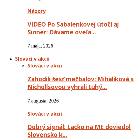
Názory
VIDEO Po Sabalenkovej útočí aj
Sinner: Dávame oveľa…
7 mája, 2026
Slováci v akcii
Slováci v akcii
Zahodili šesť mečbalov: Mihalíková s
Nichollsovou vyhrali tuhý…
7 augusta, 2026
Slováci v akcii
Dobrý signál: Lacko na ME doviedol
Slovensko k…