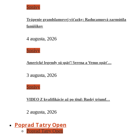
Správy
Trápenie grandslamovej víťazky: Raducanuová zarmútila
fanúšikov
4 augusta, 2026
Správy
Americké legendy sú späť! Serena a Venus opäť…
3 augusta, 2026
Správy
VIDEO Z kvalifikácie až po titul: Ruský triumf…
2 augusta, 2026
Poprad Tatry Open
Poprad Tatry Open