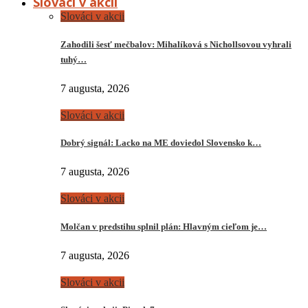
Slováci v akcii
Slováci v akcii
Zahodili šesť mečbalov: Mihalíková s Nichollsovou vyhrali
tuhý…
7 augusta, 2026
Slováci v akcii
Dobrý signál: Lacko na ME doviedol Slovensko k…
7 augusta, 2026
Slováci v akcii
Molčan v predstihu splnil plán: Hlavným cieľom je…
7 augusta, 2026
Slováci v akcii