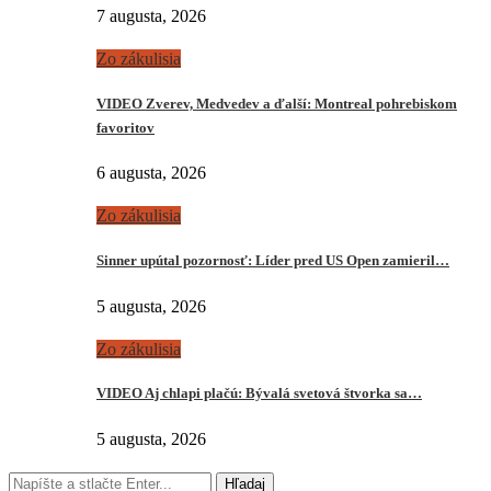
7 augusta, 2026
Zo zákulisia
VIDEO Zverev, Medvedev a ďalší: Montreal pohrebiskom
favoritov
6 augusta, 2026
Zo zákulisia
Sinner upútal pozornosť: Líder pred US Open zamieril…
5 augusta, 2026
Zo zákulisia
VIDEO Aj chlapi plačú: Bývalá svetová štvorka sa…
5 augusta, 2026
Hľadaj