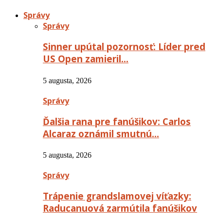
Správy
Správy
Sinner upútal pozornosť: Líder pred
US Open zamieril…
5 augusta, 2026
Správy
Ďalšia rana pre fanúšikov: Carlos
Alcaraz oznámil smutnú…
5 augusta, 2026
Správy
Trápenie grandslamovej víťazky:
Raducanuová zarmútila fanúšikov