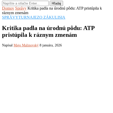
Hľadaj
Domov
Správy
Kritika padla na úrodnú pôdu: ATP pristúpila k
ráznym zmenám
SPRÁVY
TURNAJE
ZO ZÁKULISIA
Kritika padla na úrodnú pôdu: ATP
pristúpila k ráznym zmenám
Napísal
Majo Malinovský
8 januára, 2026