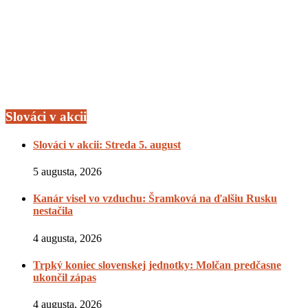
Slováci v akcii
Slováci v akcii: Streda 5. august
5 augusta, 2026
Kanár visel vo vzduchu: Šramková na ďalšiu Rusku
nestačila
4 augusta, 2026
Trpký koniec slovenskej jednotky: Molčan predčasne
ukončil zápas
4 augusta, 2026