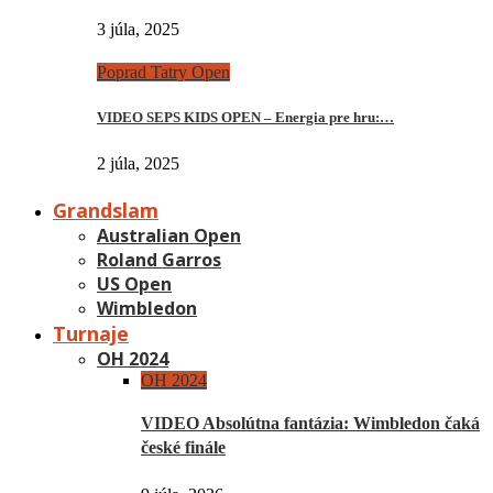
3 júla, 2025
Poprad Tatry Open
VIDEO SEPS KIDS OPEN – Energia pre hru:…
2 júla, 2025
Grandslam
Australian Open
Roland Garros
US Open
Wimbledon
Turnaje
OH 2024
OH 2024
VIDEO Absolútna fantázia: Wimbledon čaká
české finále