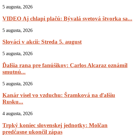
5 augusta, 2026
VIDEO Aj chlapi plačú: Bývalá svetová štvorka sa...
5 augusta, 2026
Slováci v akcii: Streda 5. august
5 augusta, 2026
Ďalšia rana pre fanúšikov: Carlos Alcaraz oznámil
smutnú...
5 augusta, 2026
Kanár visel vo vzduchu: Šramková na ďalšiu
Rusku...
4 augusta, 2026
Trpký koniec slovenskej jednotky: Molčan
predčasne ukončil zápas