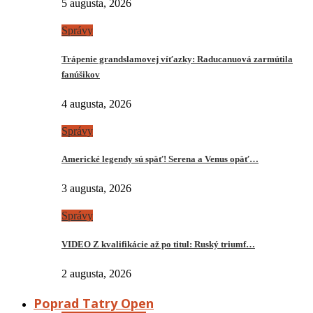
5 augusta, 2026
Správy
Trápenie grandslamovej víťazky: Raducanuová zarmútila
fanúšikov
4 augusta, 2026
Správy
Americké legendy sú späť! Serena a Venus opäť…
3 augusta, 2026
Správy
VIDEO Z kvalifikácie až po titul: Ruský triumf…
2 augusta, 2026
Poprad Tatry Open