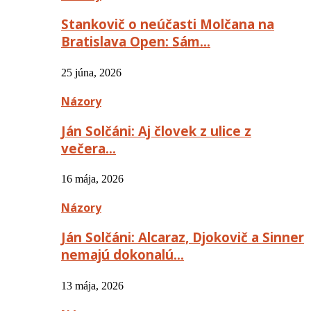
Stankovič o neúčasti Molčana na
Bratislava Open: Sám…
25 júna, 2026
Názory
Ján Solčáni: Aj človek z ulice z
večera…
16 mája, 2026
Názory
Ján Solčáni: Alcaraz, Djokovič a Sinner
nemajú dokonalú…
13 mája, 2026