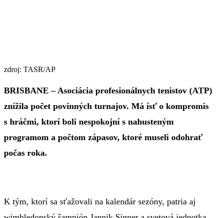
zdroj: TASR/AP
BRISBANE – Asociácia profesionálnych tenistov (ATP)
znížila počet povinných turnajov. Má ísť o kompromis
s hráčmi, ktorí boli nespokojní s nahusteným
programom a počtom zápasov, ktoré museli odohrať
počas roka.
K tým, ktorí sa sťažovali na kalendár sezóny, patria aj
wimbledonský šampión Jannik Sinner a svetová jednotka