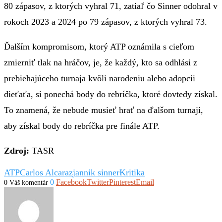
80 zápasov, z ktorých vyhral 71, zatiaľ čo Sinner odohral v
rokoch 2023 a 2024 po 79 zápasov, z ktorých vyhral 73.
Ďalším kompromisom, ktorý ATP oznámila s cieľom
zmierniť tlak na hráčov, je, že každý, kto sa odhlási z
prebiehajúceho turnaja kvôli narodeniu alebo adopcii
dieťaťa, si ponechá body do rebríčka, ktoré dovtedy získal.
To znamená, že nebude musieť hrať na ďalšom turnaji,
aby získal body do rebríčka pre finále ATP.
Zdroj:
TASR
ATP
Carlos Alcaraz
jannik sinner
Kritika
0
Facebook
Twitter
Pinterest
Email
0 Váš komentár