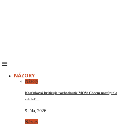
NÁZORY
Názory
Kosťuková kritizuje rozhodnutie MOV: Chcem nastúpiť a
zdolať…
9 júla, 2026
Názory