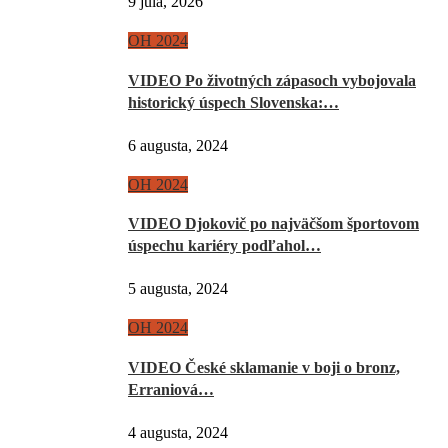
9 júla, 2026
OH 2024
VIDEO Po životných zápasoch vybojovala
historický úspech Slovenska:…
6 augusta, 2024
OH 2024
VIDEO Djokovič po najväčšom športovom
úspechu kariéry podľahol…
5 augusta, 2024
OH 2024
VIDEO České sklamanie v boji o bronz,
Erraniová…
4 augusta, 2024