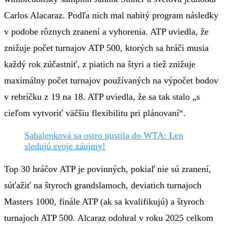
Carlos Alacaraz. Podľa nich mal nabitý program následky
v podobe rôznych zranení a vyhorenia. ATP uviedla, že
znižuje počet turnajov ATP 500, ktorých sa hráči musia
každý rok zúčastniť, z piatich na štyri a tiež znižuje
maximálny počet turnajov používaných na výpočet bodov
v rebríčku z 19 na 18. ATP uviedla, že sa tak stalo „s
cieľom vytvoriť väčšiu flexibilitu pri plánovaní“.
Sabalenková sa ostro pustila do WTA: Len
sledujú svoje záujmy!
Top 30 hráčov ATP je povinných, pokiaľ nie sú zranení,
súťažiť na štyroch grandslamoch, deviatich turnajoch
Masters 1000, finále ATP (ak sa kvalifikujú) a štyroch
turnajoch ATP 500. Alcaraz odohral v roku 2025 celkom