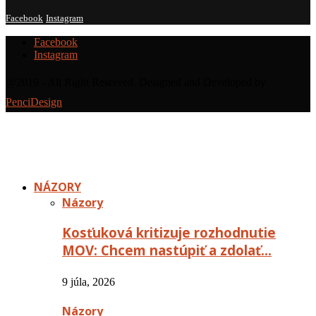
Facebook
Instagram
Facebook
Instagram
@2019 - All Right Reserved. Designed and Developed by
PenciDesign
NÁZORY
Názory
Kosťuková kritizuje rozhodnutie
MOV: Chcem nastúpiť a zdolať…
9 júla, 2026
Názory