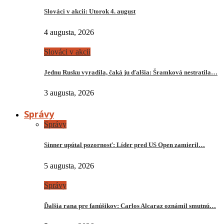
Slováci v akcii: Utorok 4. august
4 augusta, 2026
Slováci v akcii
Jednu Rusku vyradila, čaká ju ďalšia: Šramková nestratila…
3 augusta, 2026
Správy
Správy
Sinner upútal pozornosť: Líder pred US Open zamieril…
5 augusta, 2026
Správy
Ďalšia rana pre fanúšikov: Carlos Alcaraz oznámil smutnú…