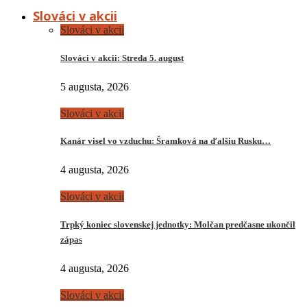
Slováci v akcii
Slováci v akcii
Slováci v akcii: Streda 5. august
5 augusta, 2026
Slováci v akcii
Kanár visel vo vzduchu: Šramková na ďalšiu Rusku…
4 augusta, 2026
Slováci v akcii
Trpký koniec slovenskej jednotky: Molčan predčasne ukončil
zápas
4 augusta, 2026
Slováci v akcii