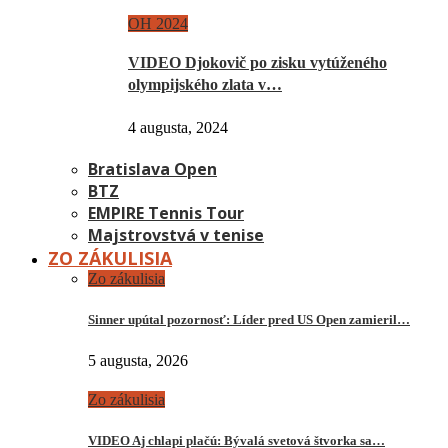
OH 2024
VIDEO Djokovič po zisku vytúženého
olympijského zlata v…
4 augusta, 2024
Bratislava Open
BTZ
EMPIRE Tennis Tour
Majstrovstvá v tenise
ZO ZÁKULISIA
Zo zákulisia
Sinner upútal pozornosť: Líder pred US Open zamieril…
5 augusta, 2026
Zo zákulisia
VIDEO Aj chlapi plačú: Bývalá svetová štvorka sa…