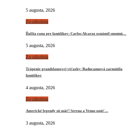
5 augusta, 2026
Zo zákulisia
Ďalšia rana pre fanúšikov: Carlos Alcaraz oznámil smutnú…
5 augusta, 2026
Zo zákulisia
Trápenie grandslamovej víťazky: Raducanuová zarmútila
fanúšikov
4 augusta, 2026
Zo zákulisia
Americké legendy sú späť! Serena a Venus opäť…
3 augusta, 2026