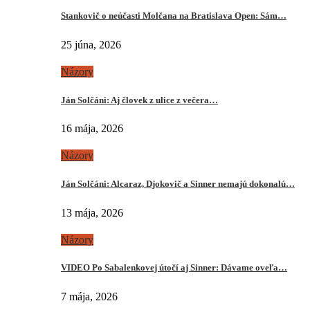
Stankovič o neúčasti Molčana na Bratislava Open: Sám…
25 júna, 2026
Názory
Ján Solčáni: Aj človek z ulice z večera…
16 mája, 2026
Názory
Ján Solčáni: Alcaraz, Djokovič a Sinner nemajú dokonalú…
13 mája, 2026
Názory
VIDEO Po Sabalenkovej útočí aj Sinner: Dávame oveľa…
7 mája, 2026