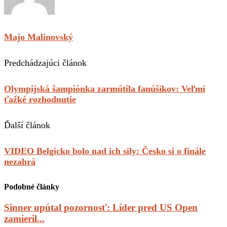
Majo Malinovský
Predchádzajúci článok
Olympijská šampiónka zarmútila fanúšikov: Veľmi
ťažké rozhodnutie
Ďalší článok
VIDEO Belgicko bolo nad ich sily: Česko si o finále
nezahrá
Podobné články
Sinner upútal pozornosť: Líder pred US Open
zamieril...