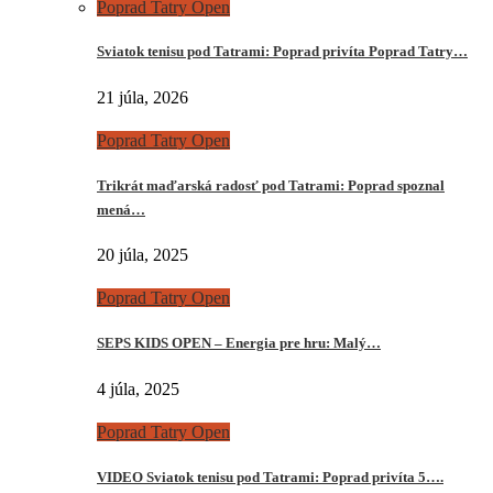
Poprad Tatry Open
Sviatok tenisu pod Tatrami: Poprad privíta Poprad Tatry…
21 júla, 2026
Poprad Tatry Open
Trikrát maďarská radosť pod Tatrami: Poprad spoznal
mená…
20 júla, 2025
Poprad Tatry Open
SEPS KIDS OPEN – Energia pre hru: Malý…
4 júla, 2025
Poprad Tatry Open
VIDEO Sviatok tenisu pod Tatrami: Poprad privíta 5….