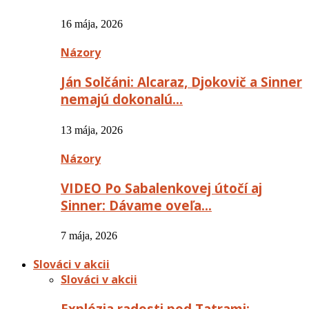
16 mája, 2026
Názory
Ján Solčáni: Alcaraz, Djokovič a Sinner
nemajú dokonalú…
13 mája, 2026
Názory
VIDEO Po Sabalenkovej útočí aj
Sinner: Dávame oveľa…
7 mája, 2026
Slováci v akcii
Slováci v akcii
Explózia radosti pod Tatrami: