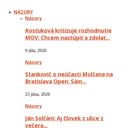
NÁZORY
Názory
Kosťuková kritizuje rozhodnutie
MOV: Chcem nastúpiť a zdolať…
9 júla, 2026
Názory
Stankovič o neúčasti Molčana na
Bratislava Open: Sám…
25 júna, 2026
Názory
Ján Solčáni: Aj človek z ulice z
večera…