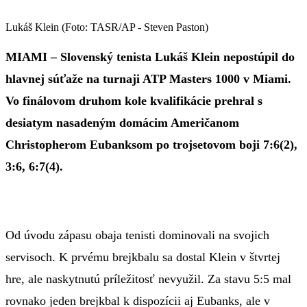
Lukáš Klein (Foto: TASR/AP - Steven Paston)
MIAMI – Slovenský tenista Lukáš Klein nepostúpil do
hlavnej súťaže na turnaji ATP Masters 1000 v Miami.
Vo finálovom druhom kole kvalifikácie prehral s
desiatym nasadeným domácim Američanom
Christopherom Eubanksom po trojsetovom boji 7:6(2),
3:6, 6:7(4).
Od úvodu zápasu obaja tenisti dominovali na svojich
servisoch. K prvému brejkbalu sa dostal Klein v štvrtej
hre, ale naskytnutú príležitosť nevyužil. Za stavu 5:5 mal
rovnako jeden brejkbal k dispozícii aj Eubanks, ale v