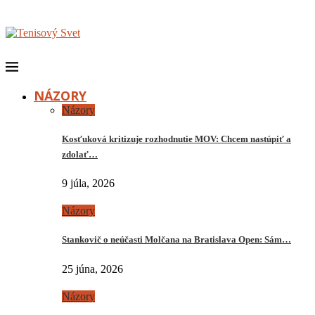
NÁZORY
Názory
Kosťuková kritizuje rozhodnutie MOV: Chcem nastúpiť a
zdolať…
9 júla, 2026
Názory
Stankovič o neúčasti Molčana na Bratislava Open: Sám…
25 júna, 2026
Názory