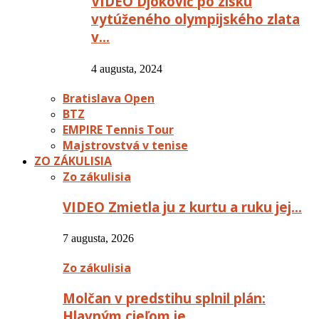
VIDEO Djokovič po zisku
vytúženého olympijského zlata
v…
4 augusta, 2024
Bratislava Open
BTZ
EMPIRE Tennis Tour
Majstrovstvá v tenise
ZO ZÁKULISIA
Zo zákulisia
VIDEO Zmietla ju z kurtu a ruku jej…
7 augusta, 2026
Zo zákulisia
Molčan v predstihu splnil plán:
Hlavným cieľom je…