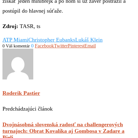
získať jeden minibrejk a po ňom si už záver postrážil a
postúpil do hlavnej súťaže.
Zdroj:
TASR, ts
ATP Miami
Christopher Eubanks
Lukáš Klein
0
Facebook
Twitter
Pinterest
Email
0 Váš komentár
Roderik Pastier
Predchádzajúci článok
Dvojnásobná slovenská radosť na challengerových
turnajoch: Obrat Kovalíka aj Gombosa v Zadare a
Bieli