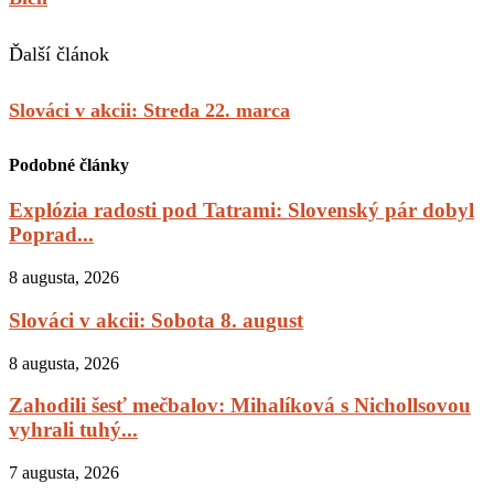
Ďalší článok
Slováci v akcii: Streda 22. marca
Podobné články
Explózia radosti pod Tatrami: Slovenský pár dobyl
Poprad...
8 augusta, 2026
Slováci v akcii: Sobota 8. august
8 augusta, 2026
Zahodili šesť mečbalov: Mihalíková s Nichollsovou
vyhrali tuhý...
7 augusta, 2026