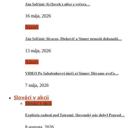
Ján Solčáni: Aj človek z ulice z večera…
16 mája, 2026
Názory
Ján Solčáni: Alcaraz, Djokovič a Sinner nemajú dokonalú…
13 mája, 2026
Názory
VIDEO Po Sabalenkovej útočí aj Sinner: Dávame oveľa…
7 mája, 2026
Slováci v akcii
Slováci v akcii
Explózia radosti pod Tatrami: Slovenský pár dobyl Poprad…
8 augusta, 2026