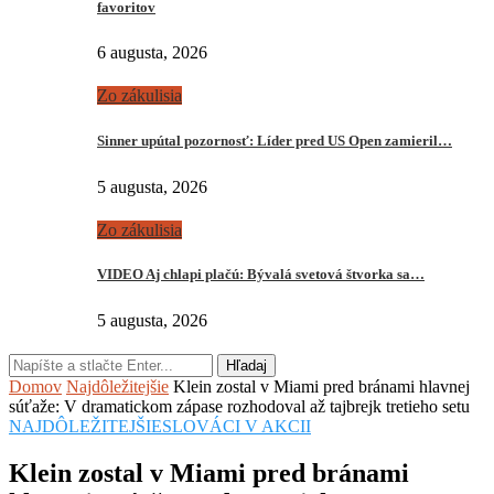
favoritov
6 augusta, 2026
Zo zákulisia
Sinner upútal pozornosť: Líder pred US Open zamieril…
5 augusta, 2026
Zo zákulisia
VIDEO Aj chlapi plačú: Bývalá svetová štvorka sa…
5 augusta, 2026
Hľadaj
Domov
Najdôležitejšie
Klein zostal v Miami pred bránami hlavnej
súťaže: V dramatickom zápase rozhodoval až tajbrejk tretieho setu
NAJDÔLEŽITEJŠIE
SLOVÁCI V AKCII
Klein zostal v Miami pred bránami