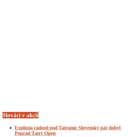
Slováci v akcii
Explózia radosti pod Tatrami: Slovenský pár dobyl
Poprad Tatry Open