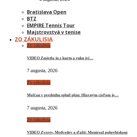
Bratislava Open
BTZ
EMPIRE Tennis Tour
Majstrovstvá v tenise
ZO ZÁKULISIA
Zo zákulisia
VIDEO Zmietla ju z kurtu a ruku jej…
7 augusta, 2026
Zo zákulisia
Molčan v predstihu splnil plán: Hlavným cieľom je…
7 augusta, 2026
Zo zákulisia
VIDEO Zverev, Medvedev a ďalší: Montreal pohrebiskom