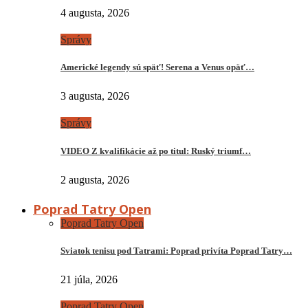
4 augusta, 2026
Správy
Americké legendy sú späť! Serena a Venus opäť…
3 augusta, 2026
Správy
VIDEO Z kvalifikácie až po titul: Ruský triumf…
2 augusta, 2026
Poprad Tatry Open
Poprad Tatry Open
Sviatok tenisu pod Tatrami: Poprad privíta Poprad Tatry…
21 júla, 2026
Poprad Tatry Open