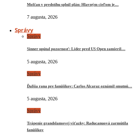
Molčan v predstihu splnil plán: Hlavným cieľom je…
7 augusta, 2026
Správy
Správy
Sinner upútal pozornosť: Líder pred US Open zamieril…
5 augusta, 2026
Správy
Ďalšia rana pre fanúšikov: Carlos Alcaraz oznámil smutnú…
5 augusta, 2026
Správy
Trápenie grandslamovej víťazky: Raducanuová zarmútila
fanúšikov