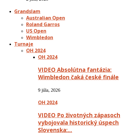
Grandslam
Australian Open
Roland Garros
US Open
Wimbledon
Turnaje
OH 2024
OH 2024
VIDEO Absolútna fantázia:
Wimbledon čaká české finále
9 júla, 2026
OH 2024
VIDEO Po životných zápasoch
vybojovala historický úspech
Slovenska:…