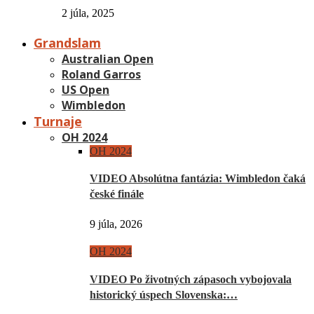
2 júla, 2025
Grandslam
Australian Open
Roland Garros
US Open
Wimbledon
Turnaje
OH 2024
OH 2024
VIDEO Absolútna fantázia: Wimbledon čaká
české finále
9 júla, 2026
OH 2024
VIDEO Po životných zápasoch vybojovala
historický úspech Slovenska:…