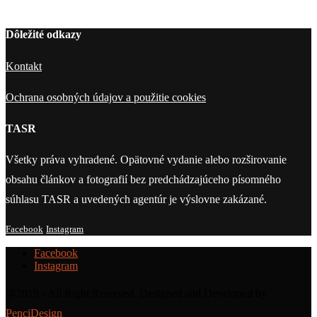
Dôležité odkazy
Kontakt
Ochrana osobných údajov a použitie cookies
TASR
Všetky práva vyhradené. Opätovné vydanie alebo rozširovanie
obsahu článkov a fotografií bez predchádzajúceho písomného
súhlasu TASR a uvedených agentúr je výslovne zakázané.
Facebook
Instagram
Facebook
Instagram
@2019 - All Right Reserved. Designed and Developed by
PenciDesign