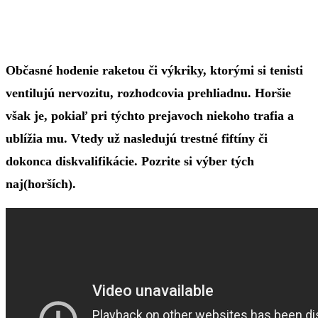
Občasné hodenie raketou či výkriky, ktorými si tenisti
ventilujú nervozitu, rozhodcovia prehliadnu. Horšie
však je, pokiaľ pri týchto prejavoch niekoho trafia a
ublížia mu. Vtedy už nasledujú trestné fiftíny či
dokonca diskvalifikácie. Pozrite si výber tých
naj(horších).