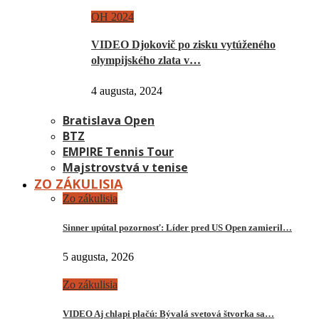
OH 2024
VIDEO Djokovič po zisku vytúženého
olympijského zlata v…
4 augusta, 2024
Bratislava Open
BTZ
EMPIRE Tennis Tour
Majstrovstvá v tenise
ZO ZÁKULISIA
Zo zákulisia
Sinner upútal pozornosť: Líder pred US Open zamieril…
5 augusta, 2026
Zo zákulisia
VIDEO Aj chlapi plačú: Bývalá svetová štvorka sa…