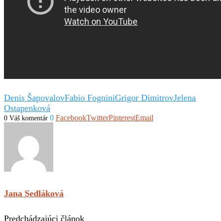
Denis Šapovalov
Fabio Fognini
Grigor Dimitrov
Jelena
Ostapenková
0
Facebook
Twitter
Pinterest
Email
0 Váš komentár
Jana Sedláková
Predchádzajúci článok