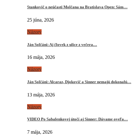
Stankovič o neúčasti Molčana na Bratislava Open: Sám…
25 júna, 2026
Názory
Ján Solčáni: Aj človek z ulice z večera…
16 mája, 2026
Názory
Ján Solčáni: Alcaraz, Djokovič a Sinner nemajú dokonalú…
13 mája, 2026
Názory
VIDEO Po Sabalenkovej útočí aj Sinner: Dávame oveľa…
7 mája, 2026