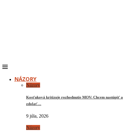
NÁZORY
Názory
Kosťuková kritizuje rozhodnutie MOV: Chcem nastúpiť a
zdolať…
9 júla, 2026
Názory