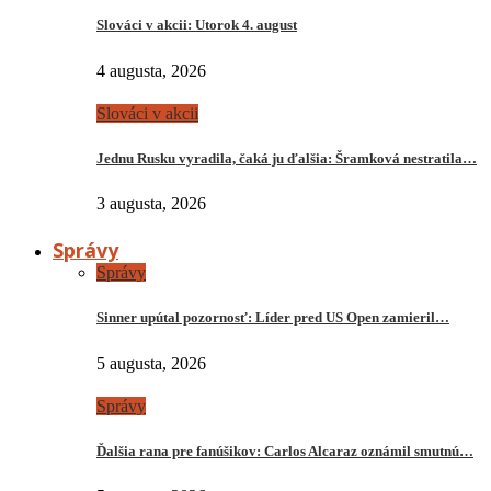
Slováci v akcii: Utorok 4. august
4 augusta, 2026
Slováci v akcii
Jednu Rusku vyradila, čaká ju ďalšia: Šramková nestratila…
3 augusta, 2026
Správy
Správy
Sinner upútal pozornosť: Líder pred US Open zamieril…
5 augusta, 2026
Správy
Ďalšia rana pre fanúšikov: Carlos Alcaraz oznámil smutnú…