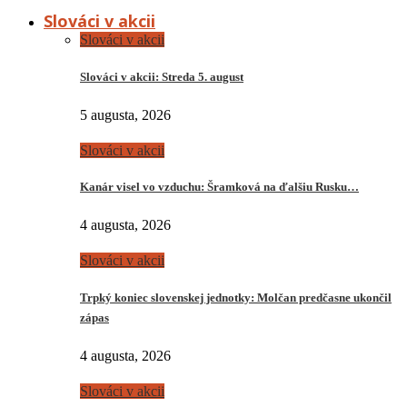
Slováci v akcii
Slováci v akcii
Slováci v akcii: Streda 5. august
5 augusta, 2026
Slováci v akcii
Kanár visel vo vzduchu: Šramková na ďalšiu Rusku…
4 augusta, 2026
Slováci v akcii
Trpký koniec slovenskej jednotky: Molčan predčasne ukončil
zápas
4 augusta, 2026
Slováci v akcii