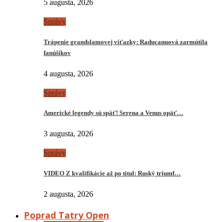
5 augusta, 2026
Správy
Trápenie grandslamovej víťazky: Raducanuová zarmútila
fanúšikov
4 augusta, 2026
Správy
Americké legendy sú späť! Serena a Venus opäť…
3 augusta, 2026
Správy
VIDEO Z kvalifikácie až po titul: Ruský triumf…
2 augusta, 2026
Poprad Tatry Open