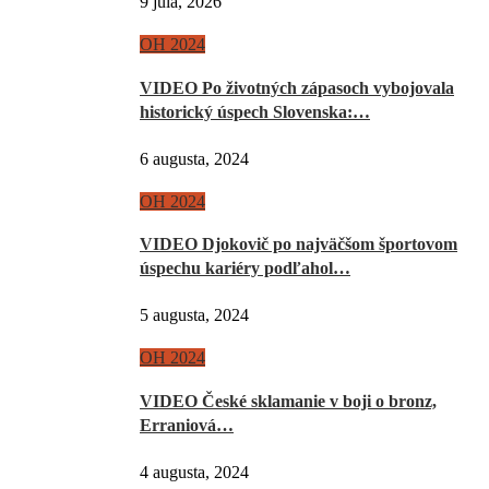
9 júla, 2026
OH 2024
VIDEO Po životných zápasoch vybojovala
historický úspech Slovenska:…
6 augusta, 2024
OH 2024
VIDEO Djokovič po najväčšom športovom
úspechu kariéry podľahol…
5 augusta, 2024
OH 2024
VIDEO České sklamanie v boji o bronz,
Erraniová…
4 augusta, 2024