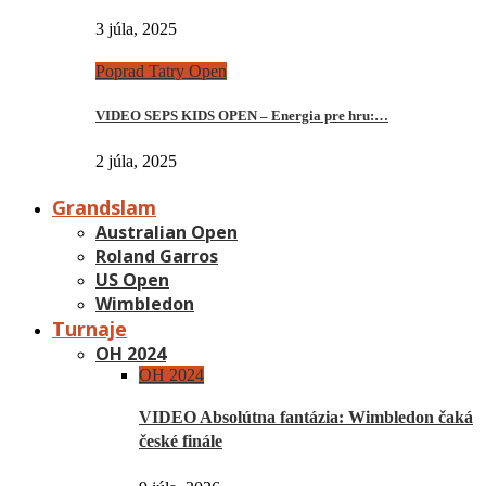
3 júla, 2025
Poprad Tatry Open
VIDEO SEPS KIDS OPEN – Energia pre hru:…
2 júla, 2025
Grandslam
Australian Open
Roland Garros
US Open
Wimbledon
Turnaje
OH 2024
OH 2024
VIDEO Absolútna fantázia: Wimbledon čaká
české finále