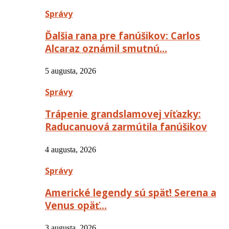
Správy
Ďalšia rana pre fanúšikov: Carlos
Alcaraz oznámil smutnú…
5 augusta, 2026
Správy
Trápenie grandslamovej víťazky:
Raducanuová zarmútila fanúšikov
4 augusta, 2026
Správy
Americké legendy sú späť! Serena a
Venus opäť…
3 augusta, 2026