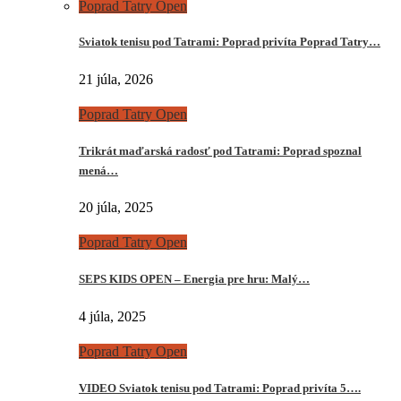
Poprad Tatry Open
Sviatok tenisu pod Tatrami: Poprad privíta Poprad Tatry…
21 júla, 2026
Poprad Tatry Open
Trikrát maďarská radosť pod Tatrami: Poprad spoznal
mená…
20 júla, 2025
Poprad Tatry Open
SEPS KIDS OPEN – Energia pre hru: Malý…
4 júla, 2025
Poprad Tatry Open
VIDEO Sviatok tenisu pod Tatrami: Poprad privíta 5….