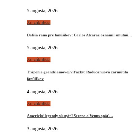
5 augusta, 2026
Zo zákulisia
Ďalšia rana pre fanúšikov: Carlos Alcaraz oznámil smutnú…
5 augusta, 2026
Zo zákulisia
Trápenie grandslamovej víťazky: Raducanuová zarmútila
fanúšikov
4 augusta, 2026
Zo zákulisia
Americké legendy sú späť! Serena a Venus opäť…
3 augusta, 2026