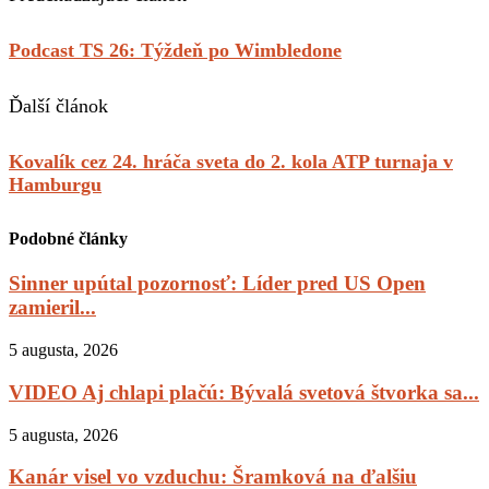
Podcast TS 26: Týždeň po Wimbledone
Ďalší článok
Kovalík cez 24. hráča sveta do 2. kola ATP turnaja v
Hamburgu
Podobné články
Sinner upútal pozornosť: Líder pred US Open
zamieril...
5 augusta, 2026
VIDEO Aj chlapi plačú: Bývalá svetová štvorka sa...
5 augusta, 2026
Kanár visel vo vzduchu: Šramková na ďalšiu