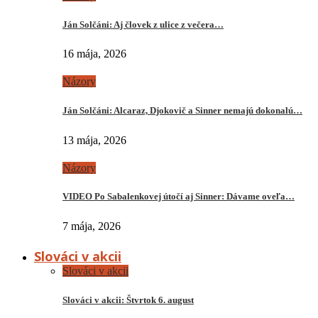
Ján Solčáni: Aj človek z ulice z večera…
16 mája, 2026
Názory
Ján Solčáni: Alcaraz, Djokovič a Sinner nemajú dokonalú…
13 mája, 2026
Názory
VIDEO Po Sabalenkovej útočí aj Sinner: Dávame oveľa…
7 mája, 2026
Slováci v akcii
Slováci v akcii
Slováci v akcii: Štvrtok 6. august