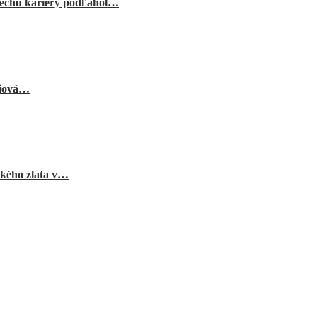
echu kariéry podľahol…
niová…
ského zlata v…