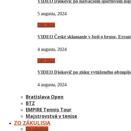
VIDEO Djokovič po najväčšom športovom úsp
5 augusta, 2024
OH 2024
VIDEO České sklamanie v boji o bronz, Erra
4 augusta, 2024
OH 2024
VIDEO Djokovič po zisku vytúženého olympij
4 augusta, 2024
Bratislava Open
BTZ
EMPIRE Tennis Tour
Majstrovstvá v tenise
ZO ZÁKULISIA
Zo zákulisia