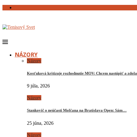
NÁZORY
Názory
Kosťuková kritizuje rozhodnutie MOV: Chcem nastúpiť a zdo
9 júla, 2026
Názory
Stankovič o neúčasti Molčana na Bratislava Open: Sám…
25 júna, 2026
Názory