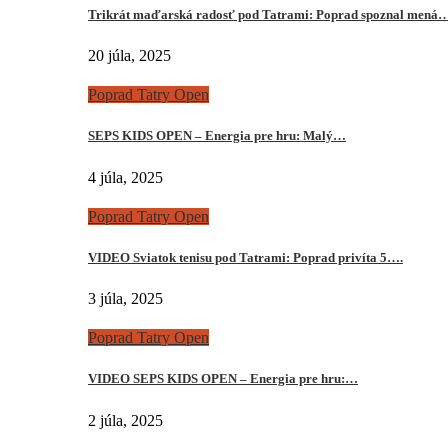
Trikrát maďarská radosť pod Tatrami: Poprad spoznal mená
20 júla, 2025
Poprad Tatry Open
SEPS KIDS OPEN – Energia pre hru: Malý…
4 júla, 2025
Poprad Tatry Open
VIDEO Sviatok tenisu pod Tatrami: Poprad privíta 5….
3 júla, 2025
Poprad Tatry Open
VIDEO SEPS KIDS OPEN – Energia pre hru:…
2 júla, 2025