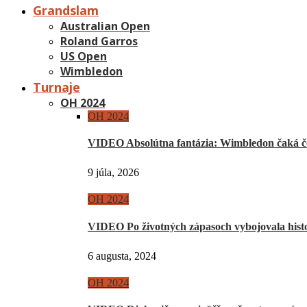
Grandslam
Australian Open
Roland Garros
US Open
Wimbledon
Turnaje
OH 2024
OH 2024
VIDEO Absolútna fantázia: Wimbledon čaká če
9 júla, 2026
OH 2024
VIDEO Po životných zápasoch vybojovala hist
6 augusta, 2024
OH 2024