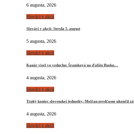
6 augusta, 2026
Slováci v akcii
Slováci v akcii: Streda 5. august
5 augusta, 2026
Slováci v akcii
Kanár visel vo vzduchu: Šramková na ďalšiu Rusku…
4 augusta, 2026
Slováci v akcii
Trpký koniec slovenskej jednotky: Molčan predčasne ukončil z
4 augusta, 2026
Slováci v akcii