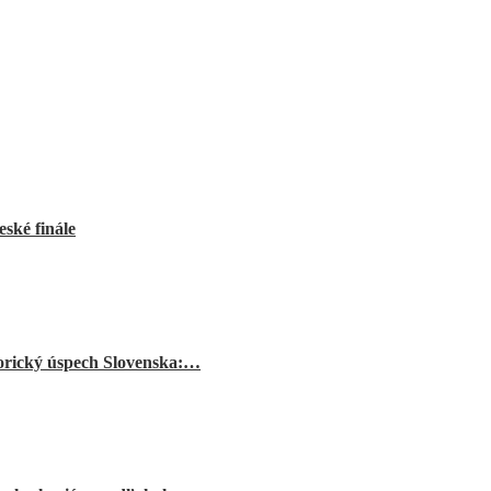
ské finále
orický úspech Slovenska:…