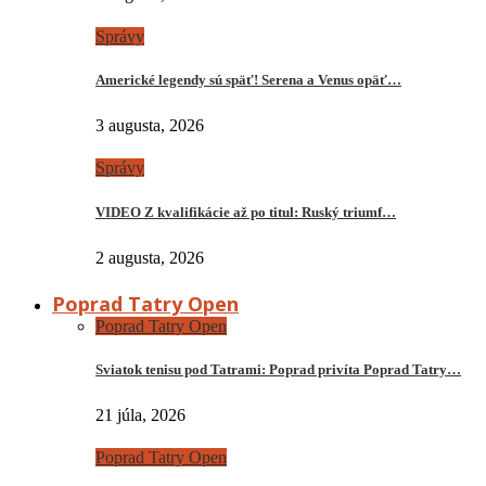
Správy
Americké legendy sú späť! Serena a Venus opäť…
3 augusta, 2026
Správy
VIDEO Z kvalifikácie až po titul: Ruský triumf…
2 augusta, 2026
Poprad Tatry Open
Poprad Tatry Open
Sviatok tenisu pod Tatrami: Poprad privíta Poprad Tatry…
21 júla, 2026
Poprad Tatry Open