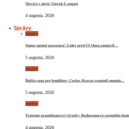
Slováci v akcii: Utorok 4. august
4 augusta, 2026
Správy
Správy
Sinner upútal pozornosť: Líder pred US Open zamieril…
5 augusta, 2026
Správy
Ďalšia rana pre fanúšikov: Carlos Alcaraz oznámil smutnú…
5 augusta, 2026
Správy
Trápenie grandslamovej víťazky: Raducanuová zarmútila fanú
4 augusta, 2026