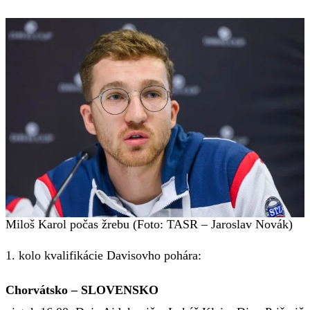
Miloš Karol počas žrebu (Foto: TASR – Jaroslav Novák)
1. kolo kvalifikácie Davisovho pohára:
Chorvátsko – SLOVENSKO