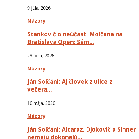
9 júla, 2026
Názory
Stankovič o neúčasti Molčana na
Bratislava Open: Sám…
25 júna, 2026
Názory
Ján Solčáni: Aj človek z ulice z
večera…
16 mája, 2026
Názory
Ján Solčáni: Alcaraz, Djokovič a Sinner
nemajú dokonalú…