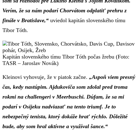
som sa rozhodol pre Lukiho Kleina s Jojom Kovalíkom.
Verím, že sa nám podarí Chorvátom odplatiť prehru z
finále v Bratislave,“
uviedol kapitán slovenského tímu
Tibor Tóth.
Kapitán slovenského tímu Tibor Tóth počas žrebu (Foto:
TASR – Jaroslav Novák)
Kleinovi vyhovuje, že v piatok začne.
„Aspoň viem presný
čas, kedy nastúpim. Ajdukoviča som zdolal pred troma
rokmi na challengeri v Meerbuschi. Dúfam, že sa mi
podarí v Osijeku nadviazať na tento triumf. Je to
nebezpečný tenista, ktorý dokáže hrať rýchlo. Dôležité
bude, aby som hral aktívne a využíval šance.“