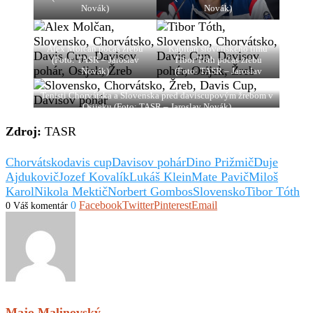
Novák)
Novák)
Alex Molčan počas žrebu
Kapitán slovenského tímu
(Foto: TASR – Jaroslav
Tibor Tóth počas žrebu
Novák)
(Foto: TASR – Jaroslav
Novák)
Tenisti Chorvátska a Slovenska pred daviscupovým žrebom v
Osijeku (Foto: TASR – Jaroslav Novák)
Zdroj:
TASR
Chorvátsko
davis cup
Davisov pohár
Dino Prižmič
Duje
Ajdukovič
Jozef Kovalík
Lukáš Klein
Mate Pavič
Miloš
Karol
Nikola Mektič
Norbert Gombos
Slovensko
Tibor Tóth
0
Facebook
Twitter
Pinterest
Email
0 Váš komentár
Majo Malinovský