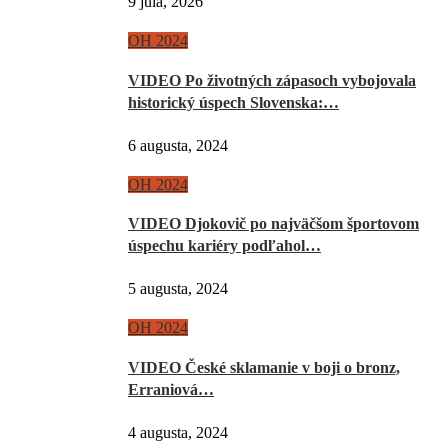
9 júla, 2026
OH 2024
VIDEO Po životných zápasoch vybojovala
historický úspech Slovenska:…
6 augusta, 2024
OH 2024
VIDEO Djokovič po najväčšom športovom
úspechu kariéry podľahol…
5 augusta, 2024
OH 2024
VIDEO České sklamanie v boji o bronz,
Erraniová…
4 augusta, 2024