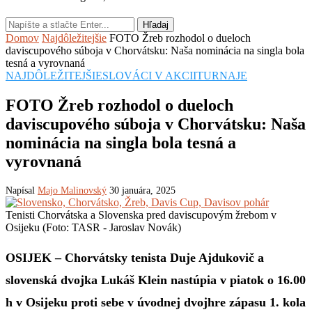
Hľadaj
Domov
Najdôležitejšie
FOTO Žreb rozhodol o dueloch
daviscupového súboja v Chorvátsku: Naša nominácia na singla bola
tesná a vyrovnaná
NAJDÔLEŽITEJŠIE
SLOVÁCI V AKCII
TURNAJE
FOTO Žreb rozhodol o dueloch
daviscupového súboja v Chorvátsku: Naša
nominácia na singla bola tesná a
vyrovnaná
Napísal
Majo Malinovský
30 januára, 2025
Tenisti Chorvátska a Slovenska pred daviscupovým žrebom v
Osijeku (Foto: TASR - Jaroslav Novák)
OSIJEK – Chorvátsky tenista Duje Ajdukovič a
slovenská dvojka Lukáš Klein nastúpia v piatok o 16.00
h v Osijeku proti sebe v úvodnej dvojhre zápasu 1. kola