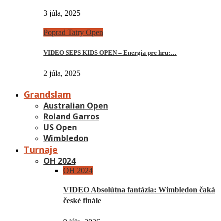
3 júla, 2025
Poprad Tatry Open
VIDEO SEPS KIDS OPEN – Energia pre hru:…
2 júla, 2025
Grandslam
Australian Open
Roland Garros
US Open
Wimbledon
Turnaje
OH 2024
OH 2024
VIDEO Absolútna fantázia: Wimbledon čaká
české finále