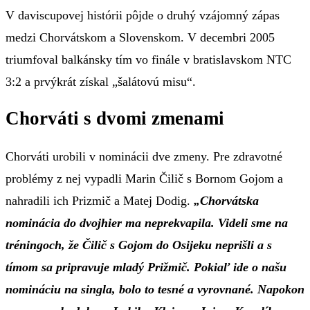
V daviscupovej histórii pôjde o druhý vzájomný zápas
medzi Chorvátskom a Slovenskom. V decembri 2005
triumfoval balkánsky tím vo finále v bratislavskom NTC
3:2 a prvýkrát získal „šalátovú misu“.
Chorváti s dvomi zmenami
Chorváti urobili v nominácii dve zmeny. Pre zdravotné
problémy z nej vypadli Marin Čilič s Bornom Gojom a
nahradili ich Prizmič a Matej Dodig.
„Chorvátska
nominácia do dvojhier ma neprekvapila. Videli sme na
tréningoch, že Čilič s Gojom do Osijeku neprišli a s
tímom sa pripravuje mladý Prižmič. Pokiaľ ide o našu
nomináciu na singla, bolo to tesné a vyrovnané. Napokon