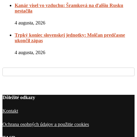
Kanár visel vo vzduchu: Šramková na ďalšiu Rusku
nestačila
4 augusta, 2026
Trpký koniec slovenskej jednotky: Molčan predčasne
ukončil zápas
4 augusta, 2026
Dôležité odkazy
Kontakt
Ochrana osobných údajov a použitie cookies