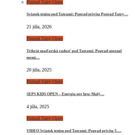
Poprad Tatry Open
Sviatok tenisu pod Tatrami: Poprad privíta Poprad Tatry…
21 júla, 2026
Poprad Tatry Open
Trikrát maďarská radosť pod Tatrami: Poprad spoznal
mená…
20 júla, 2025
Poprad Tatry Open
SEPS KIDS OPEN – Energia pre hru: Malý…
4 júla, 2025
Poprad Tatry Open
VIDEO Sviatok tenisu pod Tatrami: Poprad privíta 5….