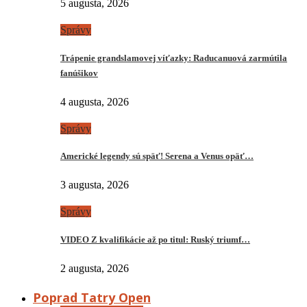
5 augusta, 2026
Správy
Trápenie grandslamovej víťazky: Raducanuová zarmútila
fanúšikov
4 augusta, 2026
Správy
Americké legendy sú späť! Serena a Venus opäť…
3 augusta, 2026
Správy
VIDEO Z kvalifikácie až po titul: Ruský triumf…
2 augusta, 2026
Poprad Tatry Open