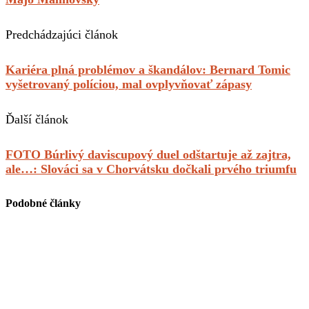
Predchádzajúci článok
Kariéra plná problémov a škandálov: Bernard Tomic
vyšetrovaný políciou, mal ovplyvňovať zápasy
Ďalší článok
FOTO Búrlivý daviscupový duel odštartuje až zajtra,
ale…: Slováci sa v Chorvátsku dočkali prvého triumfu
Podobné články