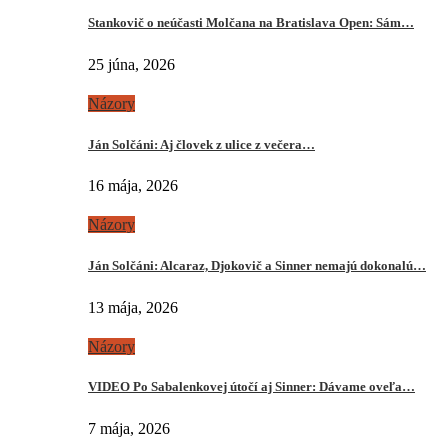
Stankovič o neúčasti Molčana na Bratislava Open: Sám…
25 júna, 2026
Názory
Ján Solčáni: Aj človek z ulice z večera…
16 mája, 2026
Názory
Ján Solčáni: Alcaraz, Djokovič a Sinner nemajú dokonalú…
13 mája, 2026
Názory
VIDEO Po Sabalenkovej útočí aj Sinner: Dávame oveľa…
7 mája, 2026