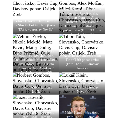
Zľava slovenskí tenisti Jozef
Kovalík, Lukáš Klein,
Norbert Gombos, Alex
Zľava Chorvát Dino Prižmič
Molčan, Miloš Karol a
a Slovák Lukáš Klein (Foto:
kapitán tímu Tibor Tóth
TASR – Jaroslav Novák)
počas žrebu (Foto: TASR –
Jaroslav Novák)
Zľava chorvátsky kapitán
Velimir Žovko, chorvátski
Kapitán slovenského tímu
tenisti Nikola Mektič, Mate
Tibor Tóth počas žrebu
Pavič, Matej Dodig, Dino
(Foto: TASR – Jaroslav
Prižmič a Duje Ajdukovič
Novák)
počas žrebu (Foto: TASR –
Jaroslav Novák)
Norbert Gombos počas žrebu
Lukáš Klein počas žrebu
(Foto: TASR – Jaroslav
(Foto: TASR – Jaroslav
Novák)
Novák)
Jozef Kovalík počas žrebu
Miloš Karol počas žrebu
(Foto: TASR – Jaroslav
(Foto: TASR – Jaroslav