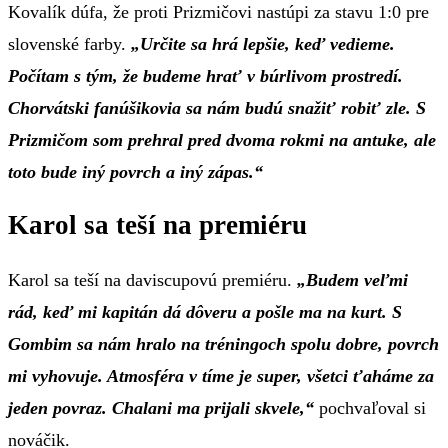
Kovalík dúfa, že proti Prizmičovi nastúpi za stavu 1:0 pre
slovenské farby.
„Určite sa hrá lepšie, keď vedieme.
Počítam s tým, že budeme hrať v búrlivom prostredí.
Chorvátski fanúšikovia sa nám budú snažiť robiť zle. S
Prizmičom som prehral pred dvoma rokmi na antuke, ale
toto bude iný povrch a iný zápas.“
Karol sa teší na premiéru
Karol sa teší na daviscupovú premiéru.
„Budem veľmi
rád, keď mi kapitán dá dôveru a pošle ma na kurt. S
Gombim sa nám hralo na tréningoch spolu dobre, povrch
mi vyhovuje. Atmosféra v tíme je super, všetci ťaháme za
jeden povraz. Chalani ma prijali skvele,“
pochvaľoval si
nováčik.