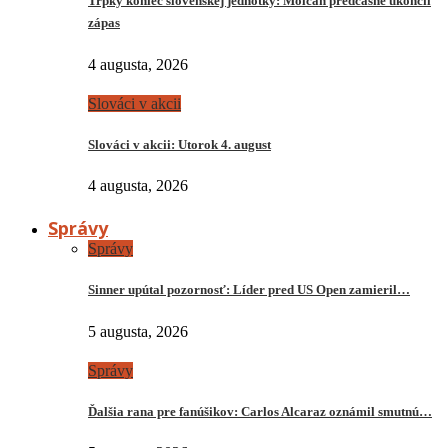
Trpký koniec slovenskej jednotky: Molčan predčasne ukončil
zápas
4 augusta, 2026
Slováci v akcii
Slováci v akcii: Utorok 4. august
4 augusta, 2026
Správy
Správy
Sinner upútal pozornosť: Líder pred US Open zamieril…
5 augusta, 2026
Správy
Ďalšia rana pre fanúšikov: Carlos Alcaraz oznámil smutnú…