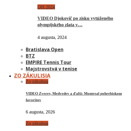
OH 2024
VIDEO Djokovič po zisku vytúženého
olympijského zlata v…
4 augusta, 2024
Bratislava Open
BTZ
EMPIRE Tennis Tour
Majstrovstvá v tenise
ZO ZÁKULISIA
Zo zákulisia
VIDEO Zverev, Medvedev a ďalší: Montreal pohrebiskom
favoritov
6 augusta, 2026
Zo zákulisia