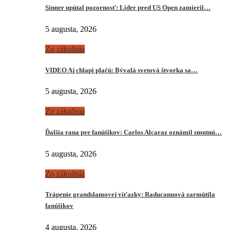
Sinner upútal pozornosť: Líder pred US Open zamieril…
5 augusta, 2026
Zo zákulisia
VIDEO Aj chlapi plačú: Bývalá svetová štvorka sa…
5 augusta, 2026
Zo zákulisia
Ďalšia rana pre fanúšikov: Carlos Alcaraz oznámil smutnú…
5 augusta, 2026
Zo zákulisia
Trápenie grandslamovej víťazky: Raducanuová zarmútila
fanúšikov
4 augusta, 2026