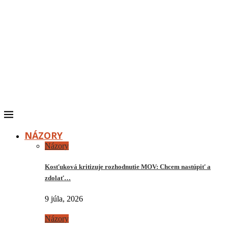
NÁZORY
Názory
Kosťuková kritizuje rozhodnutie MOV: Chcem nastúpiť a
zdolať…
9 júla, 2026
Názory