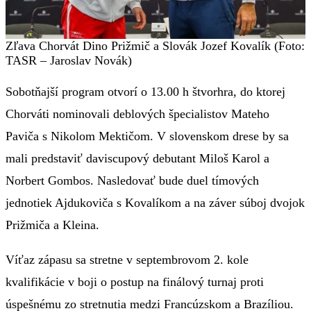
Zľava Chorvát Dino Prižmič a Slovák Jozef Kovalík (Foto:
TASR – Jaroslav Novák)
Sobotňajší program otvorí o 13.00 h štvorhra, do ktorej
Chorváti nominovali deblových špecialistov Mateho
Paviča s Nikolom Mektičom. V slovenskom drese by sa
mali predstaviť daviscupový debutant Miloš Karol a
Norbert Gombos. Nasledovať bude duel tímových
jednotiek Ajdukoviča s Kovalíkom a na záver súboj dvojok
Prižmiča a Kleina.
Víťaz zápasu sa stretne v septembrovom 2. kole
kvalifikácie v boji o postup na finálový turnaj proti
úspešnému zo stretnutia medzi Francúzskom a Brazíliou.