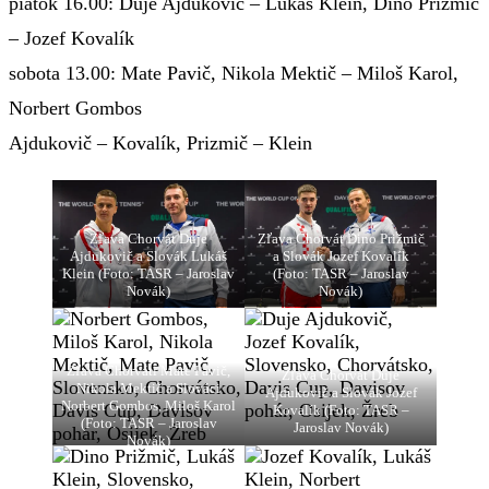
piatok 16.00: Duje Ajdukovič – Lukáš Klein, Dino Prižmič
– Jozef Kovalík
sobota 13.00: Mate Pavič, Nikola Mektič – Miloš Karol,
Norbert Gombos
Ajdukovič – Kovalík, Prizmič – Klein
Zľava Chorvát Duje
Zľava Chorvát Dino Prižmič
Ajdukovič a Slovák Lukáš
a Slovák Jozef Kovalík
Klein (Foto: TASR – Jaroslav
(Foto: TASR – Jaroslav
Novák)
Novák)
Zľava Chorváti Mate Pavič,
Zľava Chorvát Duje
Nikola Mektič a Slováci
Ajdukovič a Slovák Jozef
Norbert Gombos, Miloš Karol
Kovalík (Foto: TASR –
(Foto: TASR – Jaroslav
Jaroslav Novák)
Novák)