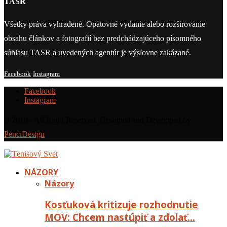
TASR
Všetky práva vyhradené. Opätovné vydanie alebo rozširovanie
obsahu článkov a fotografií bez predchádzajúceho písomného
súhlasu TASR a uvedených agentúr je výslovne zakázané.
Facebook
Instagram
Facebook
Instagram
@2019 - All Right Reserved. Designed and Developed by
PenciDesign
NÁZORY
Názory
Kosťuková kritizuje rozhodnutie
MOV: Chcem nastúpiť a zdolať…