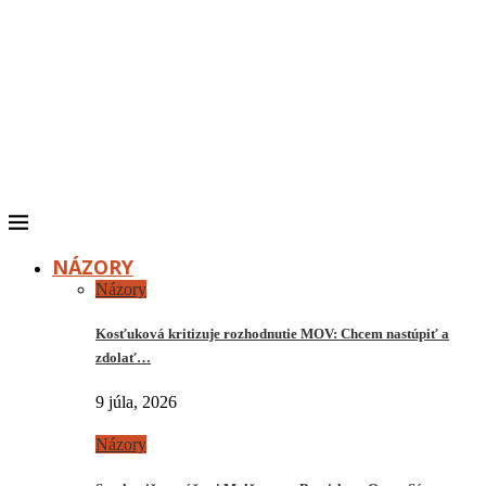
NÁZORY
Názory
Kosťuková kritizuje rozhodnutie MOV: Chcem nastúpiť a
zdolať…
9 júla, 2026
Názory