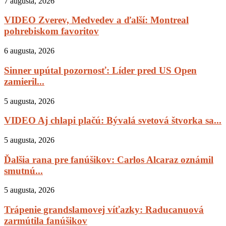
7 augusta, 2026
VIDEO Zverev, Medvedev a ďalší: Montreal
pohrebiskom favoritov
6 augusta, 2026
Sinner upútal pozornosť: Líder pred US Open
zamieril...
5 augusta, 2026
VIDEO Aj chlapi plačú: Bývalá svetová štvorka sa...
5 augusta, 2026
Ďalšia rana pre fanúšikov: Carlos Alcaraz oznámil
smutnú...
5 augusta, 2026
Trápenie grandslamovej víťazky: Raducanuová
zarmútila fanúšikov