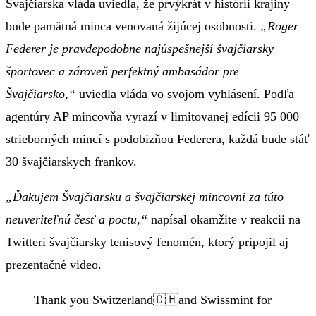
Švajčiarska vláda uviedla, že prvýkrát v histórii krajiny
bude pamätná minca venovaná žijúcej osobnosti.
„Roger
Federer je pravdepodobne najúspešnejší švajčiarsky
športovec a zároveň perfektný ambasádor pre
Švajčiarsko,“
uviedla vláda vo svojom vyhlásení. Podľa
agentúry AP mincovňa vyrazí v limitovanej edícii 95 000
strieborných mincí s podobizňou Federera, každá bude stáť
30 švajčiarskych frankov.
„Ďakujem Švajčiarsku a švajčiarskej mincovni za túto
neuveriteľnú česť a poctu,“
napísal okamžite v reakcii na
Twitteri švajčiarsky tenisový fenomén, ktorý pripojil aj
prezentačné video.
Thank you Switzerland🇨🇭and Swissmint for