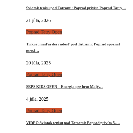
Sviatok tenisu pod Tatrami: Poprad privíta Poprad Tatry…
21 júla, 2026
Poprad Tatry Open
Trikrát maďarská radosť pod Tatrami: Poprad spoznal
mená…
20 júla, 2025
Poprad Tatry Open
SEPS KIDS OPEN – Energia pre hru: Malý…
4 júla, 2025
Poprad Tatry Open
VIDEO Sviatok tenisu pod Tatrami: Poprad privíta 5….