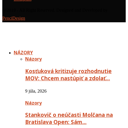
@2019 - All Right Reserved. Designed and Developed by
PenciDesign
NÁZORY
Názory
Kosťuková kritizuje rozhodnutie
MOV: Chcem nastúpiť a zdolať…
9 júla, 2026
Názory
Stankovič o neúčasti Molčana na
Bratislava Open: Sám…