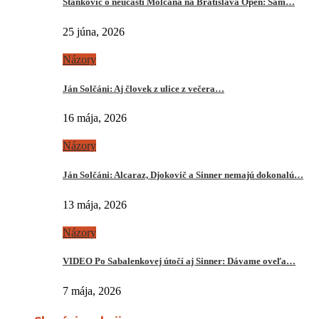
Stankovič o neúčasti Molčana na Bratislava Open: Sám…
25 júna, 2026
Názory
Ján Solčáni: Aj človek z ulice z večera…
16 mája, 2026
Názory
Ján Solčáni: Alcaraz, Djokovič a Sinner nemajú dokonalú…
13 mája, 2026
Názory
VIDEO Po Sabalenkovej útočí aj Sinner: Dávame oveľa…
7 mája, 2026