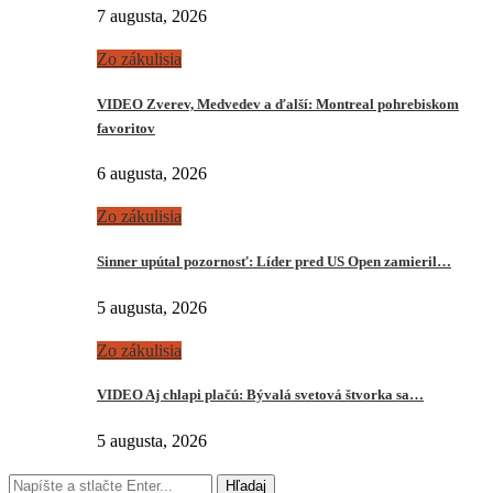
7 augusta, 2026
Zo zákulisia
VIDEO Zverev, Medvedev a ďalší: Montreal pohrebiskom
favoritov
6 augusta, 2026
Zo zákulisia
Sinner upútal pozornosť: Líder pred US Open zamieril…
5 augusta, 2026
Zo zákulisia
VIDEO Aj chlapi plačú: Bývalá svetová štvorka sa…
5 augusta, 2026
Hľadaj