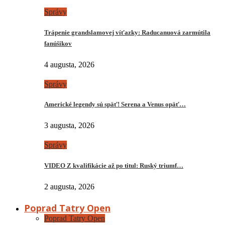
Správy
Trápenie grandslamovej víťazky: Raducanuová zarmútila
fanúšikov
4 augusta, 2026
Správy
Americké legendy sú späť! Serena a Venus opäť…
3 augusta, 2026
Správy
VIDEO Z kvalifikácie až po titul: Ruský triumf…
2 augusta, 2026
Poprad Tatry Open
Poprad Tatry Open