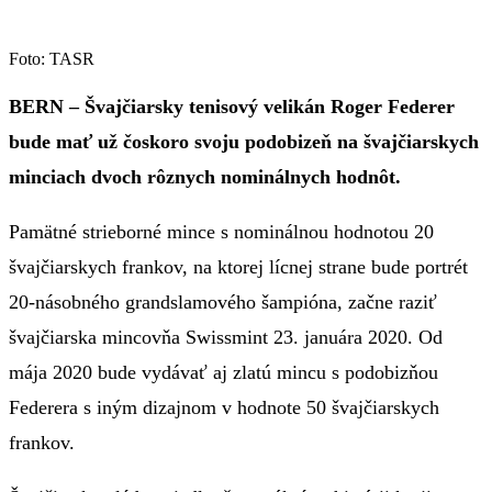
Foto: TASR
BERN – Švajčiarsky tenisový velikán Roger Federer
bude mať už čoskoro svoju podobizeň na švajčiarskych
minciach dvoch rôznych nominálnych hodnôt.
Pamätné strieborné mince s nominálnou hodnotou 20
švajčiarskych frankov, na ktorej lícnej strane bude portrét
20-násobného grandslamového šampióna, začne raziť
švajčiarska mincovňa Swissmint 23. januára 2020. Od
mája 2020 bude vydávať aj zlatú mincu s podobizňou
Federera s iným dizajnom v hodnote 50 švajčiarskych
frankov.