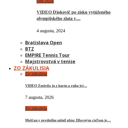
OH 2024
VIDEO Djokovič po zisku vytúženého
olympijského zlata v…
4 augusta, 2024
Bratislava Open
BTZ
EMPIRE Tennis Tour
Majstrovstvá v tenise
ZO ZÁKULISIA
Zo zákulisia
VIDEO Zmietla ju z kurtu a ruku jej…
7 augusta, 2026
Zo zákulisia
Molčan v predstihu splnil plán: Hlavným cieľom je…