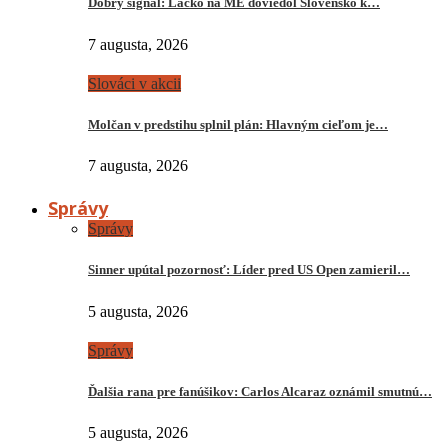
Dobrý signál: Lacko na ME doviedol Slovensko k…
7 augusta, 2026
Slováci v akcii
Molčan v predstihu splnil plán: Hlavným cieľom je…
7 augusta, 2026
Správy
Správy
Sinner upútal pozornosť: Líder pred US Open zamieril…
5 augusta, 2026
Správy
Ďalšia rana pre fanúšikov: Carlos Alcaraz oznámil smutnú…
5 augusta, 2026