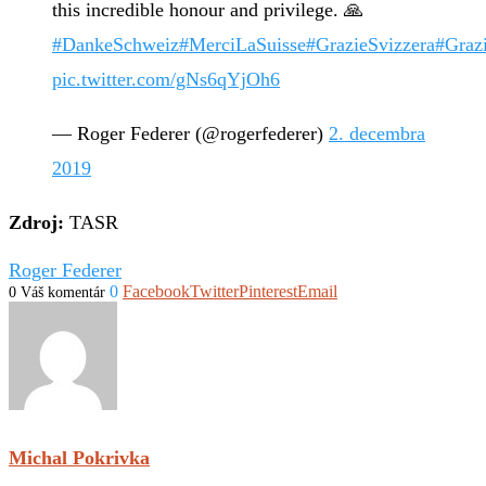
this incredible honour and privilege. 🙏
#DankeSchweiz
#MerciLaSuisse
#GrazieSvizzera
#Graz
pic.twitter.com/gNs6qYjOh6
— Roger Federer (@rogerfederer)
2. decembra
2019
Zdroj:
TASR
Roger Federer
0
Facebook
Twitter
Pinterest
Email
0 Váš komentár
Michal Pokrivka