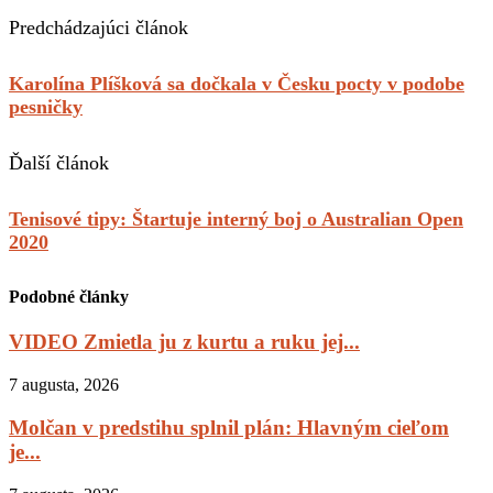
Predchádzajúci článok
Karolína Plíšková sa dočkala v Česku pocty v podobe
pesničky
Ďalší článok
Tenisové tipy: Štartuje interný boj o Australian Open
2020
Podobné články
VIDEO Zmietla ju z kurtu a ruku jej...
7 augusta, 2026
Molčan v predstihu splnil plán: Hlavným cieľom
je...