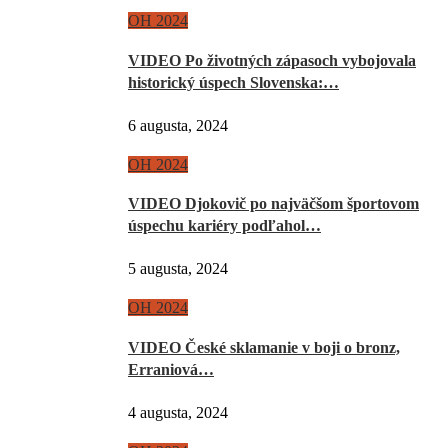
OH 2024
VIDEO Po životných zápasoch vybojovala
historický úspech Slovenska:…
6 augusta, 2024
OH 2024
VIDEO Djokovič po najväčšom športovom
úspechu kariéry podľahol…
5 augusta, 2024
OH 2024
VIDEO České sklamanie v boji o bronz,
Erraniová…
4 augusta, 2024