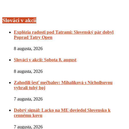
Slováci v akcii
Explózia radosti pod Tatrami: Slovenský pár dobyl
Poprad Tatry Open
8 augusta, 2026
Slováci v akcii: Sobota 8. august
8 augusta, 2026
Zahodili šesť mečbalov: Mihalíková s Nichollsovou
vyhrali tuhý boj
7 augusta, 2026
Dobrý signál: Lacko na ME doviedol Slovensko k
cennému kovu
7 augusta, 2026