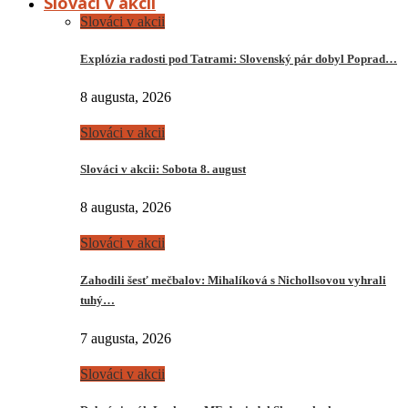
Slováci v akcii
Slováci v akcii
Explózia radosti pod Tatrami: Slovenský pár dobyl Poprad…
8 augusta, 2026
Slováci v akcii
Slováci v akcii: Sobota 8. august
8 augusta, 2026
Slováci v akcii
Zahodili šesť mečbalov: Mihalíková s Nichollsovou vyhrali
tuhý…
7 augusta, 2026
Slováci v akcii