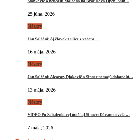
Stankovič o neúčasti Molčana na Bratislava Open: Sám…
25 júna, 2026
Názory
Ján Solčáni: Aj človek z ulice z večera…
16 mája, 2026
Názory
Ján Solčáni: Alcaraz, Djokovič a Sinner nemajú dokonalú…
13 mája, 2026
Názory
VIDEO Po Sabalenkovej útočí aj Sinner: Dávame oveľa…
7 mája, 2026