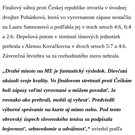
Finálový súboj proti Českej republike otvorila v úvodnej
dvojhre Pohánková, ktorá vo vyrovnanom zápase nestačila
na Lauru Samsonovú a podľahla jej v troch setoch 4:6, 6:4
a 2:6. Depešová potom v stretnutí tímových jednotiek
prehrala s Alenou Kovačkovou v dvoch setoch 5:7 a 4:6.
Záverečná štvorhra sa za rozhodnutého stavu nehrala.
„Druhé miesto na ME je fantastický výsledok. Dievčatá
ukázali svoje kvality. Vo finálovom stretnutí proti Češkám
boli zápasy veľmi vyrovnané a môžem povedať, že
rovnako ako prehrali, mohli aj vyhrať. Predviedli
výborné správanie na kurte aj mimo neho. Pod tento
obrovský úspech slovenského tenisu sa podpísala
bojovnosť, sebavedomie a odvážnosť,“
uviedol podľa