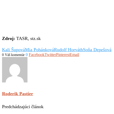
Zdroj:
TASR, stz.sk
Kali Šupová
Mia Pohánková
Rudolf Horváth
Soňa Depešová
0
Facebook
Twitter
Pinterest
Email
0 Váš komentár
Roderik Pastier
Predchádzajúci článok