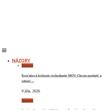
NÁZORY
Názory
Kosťuková kritizuje rozhodnutie MOV: Chcem nastúpiť a
zdolať…
9 júla, 2026
Názory