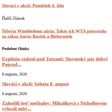
Slováci v akcii: Pondelok 4. júla
Ďalší článok
Šéfovia Wimbledonu zúria: Takto ich WTA potrestala
za zákaz štartu Rusiek a Bielorusiek
Podobné články
Explózia radosti pod Tatrami: Slovenský pár dobyl
Poprad...
8 augusta, 2026
Slováci v akcii: Sobota 8. august
8 augusta, 2026
Zahodili šesť mečbalov: Mihalíková s Nichollsovou
vyhrali tuhý...