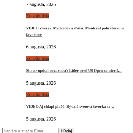
7 augusta, 2026
Zo zákulisia
VIDEO Zverev, Medvedev a ďalší: Montreal pohrebiskom
favoritov
6 augusta, 2026
Zo zákulisia
Sinner upútal pozornosť: Líder pred US Open zamieril…
5 augusta, 2026
Zo zákulisia
VIDEO Aj chlapi plačú: Bývalá svetová štvorka sa…
5 augusta, 2026
Hľadaj