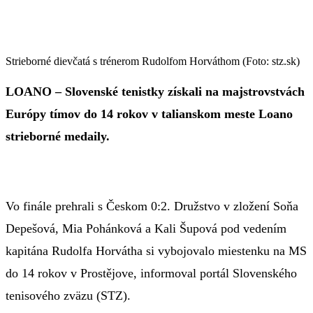
Strieborné dievčatá s trénerom Rudolfom Horváthom (Foto: stz.sk)
LOANO – Slovenské tenistky získali na majstrovstvách
Európy tímov do 14 rokov v talianskom meste Loano
strieborné medaily.
Vo finále prehrali s Českom 0:2. Družstvo v zložení Soňa
Depešová, Mia Pohánková a Kali Šupová pod vedením
kapitána Rudolfa Horvátha si vybojovalo miestenku na MS
do 14 rokov v Prostějove, informoval portál Slovenského
tenisového zväzu (STZ).