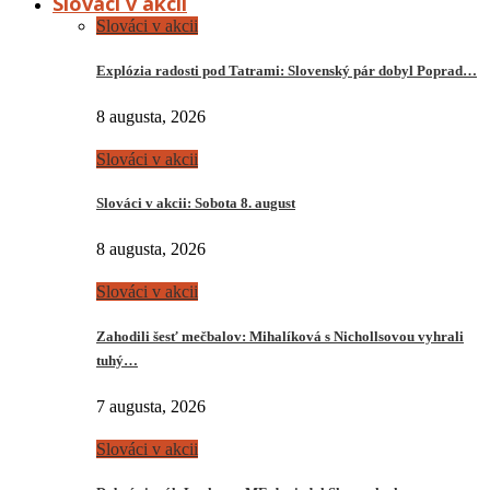
Slováci v akcii
Slováci v akcii
Explózia radosti pod Tatrami: Slovenský pár dobyl Poprad…
8 augusta, 2026
Slováci v akcii
Slováci v akcii: Sobota 8. august
8 augusta, 2026
Slováci v akcii
Zahodili šesť mečbalov: Mihalíková s Nichollsovou vyhrali
tuhý…
7 augusta, 2026
Slováci v akcii