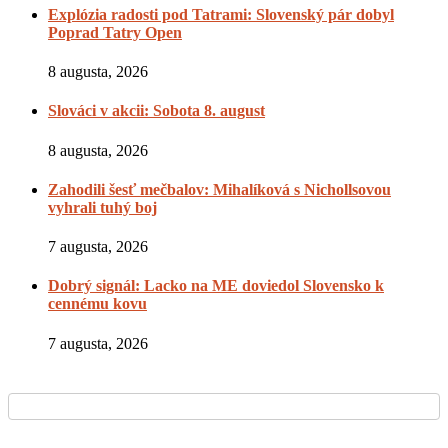
Explózia radosti pod Tatrami: Slovenský pár dobyl
Poprad Tatry Open
8 augusta, 2026
Slováci v akcii: Sobota 8. august
8 augusta, 2026
Zahodili šesť mečbalov: Mihalíková s Nichollsovou
vyhrali tuhý boj
7 augusta, 2026
Dobrý signál: Lacko na ME doviedol Slovensko k
cennému kovu
7 augusta, 2026