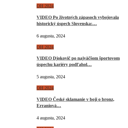
OH 2024
VIDEO Po životných zápasoch vybojovala
historický úspech Slovenska:…
6 augusta, 2024
OH 2024
VIDEO Djokovič po najväčšom športovom
úspechu kariéry podľahol…
5 augusta, 2024
OH 2024
VIDEO České sklamanie v boji o bronz,
Erraniová…
4 augusta, 2024