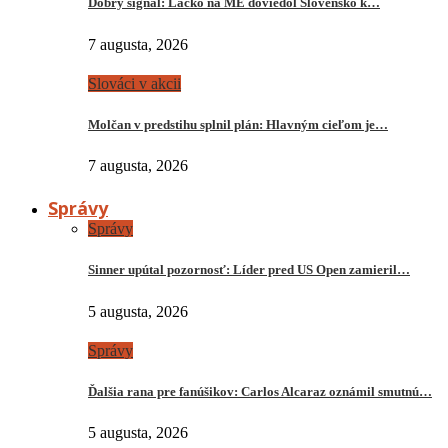
Dobrý signál: Lacko na ME doviedol Slovensko k…
7 augusta, 2026
Slováci v akcii
Molčan v predstihu splnil plán: Hlavným cieľom je…
7 augusta, 2026
Správy
Správy
Sinner upútal pozornosť: Líder pred US Open zamieril…
5 augusta, 2026
Správy
Ďalšia rana pre fanúšikov: Carlos Alcaraz oznámil smutnú…
5 augusta, 2026