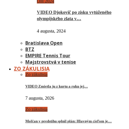
OH 2024
VIDEO Djokovič po zisku vytúženého
olympijského zlata v…
4 augusta, 2024
Bratislava Open
BTZ
EMPIRE Tennis Tour
Majstrovstvá v tenise
ZO ZÁKULISIA
Zo zákulisia
VIDEO Zmietla ju z kurtu a ruku jej…
7 augusta, 2026
Zo zákulisia
Molčan v predstihu splnil plán: Hlavným cieľom je…