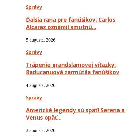
Správy
Ďalšia rana pre fanúšikov: Carlos
Alcaraz oznámil smutnú…
5 augusta, 2026
Správy
Trápenie grandslamovej víťazky:
Raducanuová zarmútila fanúšikov
4 augusta, 2026
Správy
Americké legendy sú späť! Serena a
Venus opäť…
3 augusta, 2026