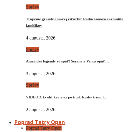
Správy
Trápenie grandslamovej víťazky: Raducanuová zarmútila
fanúšikov
4 augusta, 2026
Správy
Americké legendy sú späť! Serena a Venus opäť…
3 augusta, 2026
Správy
VIDEO Z kvalifikácie až po titul: Ruský triumf…
2 augusta, 2026
Poprad Tatry Open
Poprad Tatry Open