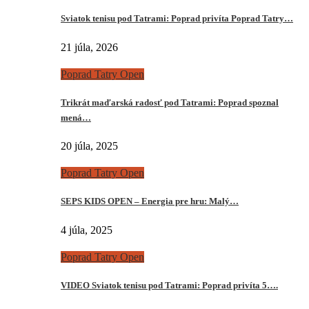
Sviatok tenisu pod Tatrami: Poprad privíta Poprad Tatry…
21 júla, 2026
Poprad Tatry Open
Trikrát maďarská radosť pod Tatrami: Poprad spoznal
mená…
20 júla, 2025
Poprad Tatry Open
SEPS KIDS OPEN – Energia pre hru: Malý…
4 júla, 2025
Poprad Tatry Open
VIDEO Sviatok tenisu pod Tatrami: Poprad privíta 5….