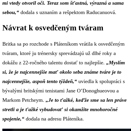
mi vtedy otvoril oči. Teraz som šťastná, výrazná a sama
sebou,“
dodala s uznaním a rešpektom Raducanuová.
Návrat k osvedčeným tváram
Britka sa po rozchode s Pláteníkom vrátila k osvedčeným
tváram, ktoré ju trénersky sprevádzajú už dlhé roky a
dokážu z 22-ročného talentu dostať to najlepšie.
„Myslím
si, že je najcennejšie mať okolo seba známe tváre je to
najcennejšie, aspoň tento týždeň,“
uviedla k spolupráci s
bývalými britskými tenistami Jane O’Donoghueovou a
Markom Petcheym.
„Je to ťažké, keďže sme sa len práve
stretli a je ťažké vybudovať si okamžite mnohoročné
spojenie,“
dodala na adresu Pláteníka.