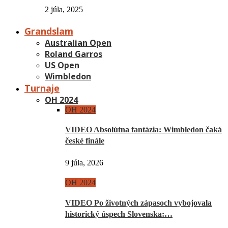
2 júla, 2025
Grandslam
Australian Open
Roland Garros
US Open
Wimbledon
Turnaje
OH 2024
OH 2024
VIDEO Absolútna fantázia: Wimbledon čaká
české finále
9 júla, 2026
OH 2024
VIDEO Po životných zápasoch vybojovala
historický úspech Slovenska:…