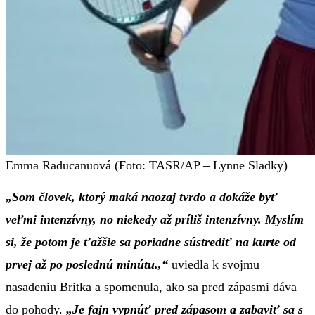
Emma Raducanuová (Foto: TASR/AP – Lynne Sladky)
„Som človek, ktorý maká naozaj tvrdo a dokáže byť
veľmi intenzívny, no niekedy až príliš intenzívny. Myslím
si, že potom je ťažšie sa poriadne sústrediť na kurte od
prvej až po poslednú minútu.,“
uviedla k svojmu
nasadeniu Britka a spomenula, ako sa pred zápasmi dáva
do pohody.
„Je fajn vypnúť pred zápasom a zabaviť sa s