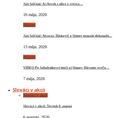
Ján Solčáni: Aj človek z ulice z večera…
16 mája, 2026
Názory
Ján Solčáni: Alcaraz, Djokovič a Sinner nemajú dokonalú…
13 mája, 2026
Názory
VIDEO Po Sabalenkovej útočí aj Sinner: Dávame oveľa…
7 mája, 2026
Slováci v akcii
Slováci v akcii
Slováci v akcii: Štvrtok 6. august
6 augusta, 2026