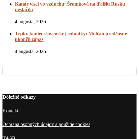
Kanár visel vo vzduchu: Šramková na ďalšiu Rusku
nestačila
4 augusta, 2026
Trpký koniec slovenskej jednotky: Molčan predčasne
ukončil zápas
4 augusta, 2026
Dôležité odkazy
Kontakt
Ochrana osobných údajov a použitie cookies
TASR