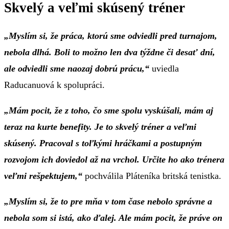
Skvelý a veľmi skúsený tréner
„Myslím si, že práca, ktorú sme odviedli pred turnajom,
nebola dlhá. Boli to možno len dva týždne či desať dní,
ale odviedli sme naozaj dobrú prácu,“
uviedla
Raducanuová k spolupráci.
„Mám pocit, že z toho, čo sme spolu vyskúšali, mám aj
teraz na kurte benefity. Je to skvelý tréner a veľmi
skúsený. Pracoval s toľkými hráčkami a postupným
rozvojom ich doviedol až na vrchol. Určite ho ako trénera
veľmi rešpektujem,“
pochválila Pláteníka britská tenistka.
„Myslím si, že to pre mňa v tom čase nebolo správne a
nebola som si istá, ako ďalej. Ale mám pocit, že práve on