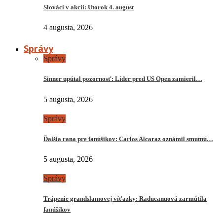
Slováci v akcii: Utorok 4. august
4 augusta, 2026
Správy
Správy
Sinner upútal pozornosť: Líder pred US Open zamieril…
5 augusta, 2026
Správy
Ďalšia rana pre fanúšikov: Carlos Alcaraz oznámil smutnú…
5 augusta, 2026
Správy
Trápenie grandslamovej víťazky: Raducanuová zarmútila
fanúšikov