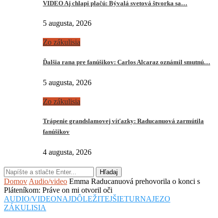
VIDEO Aj chlapi plačú: Bývalá svetová štvorka sa…
5 augusta, 2026
Zo zákulisia
Ďalšia rana pre fanúšikov: Carlos Alcaraz oznámil smutnú…
5 augusta, 2026
Zo zákulisia
Trápenie grandslamovej víťazky: Raducanuová zarmútila
fanúšikov
4 augusta, 2026
Hľadaj
Domov
Audio/video
Emma Raducanuová prehovorila o konci s
Pláteníkom: Práve on mi otvoril oči
AUDIO/VIDEO
NAJDÔLEŽITEJŠIE
TURNAJE
ZO
ZÁKULISIA