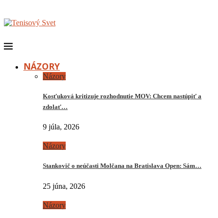
NÁZORY
Názory
Kosťuková kritizuje rozhodnutie MOV: Chcem nastúpiť a
zdolať…
9 júla, 2026
Názory
Stankovič o neúčasti Molčana na Bratislava Open: Sám…
25 júna, 2026
Názory