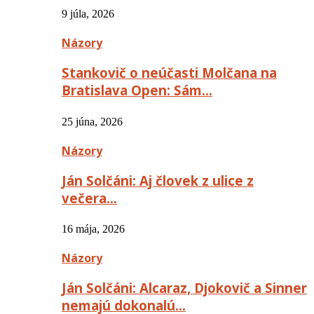
9 júla, 2026
Názory
Stankovič o neúčasti Molčana na
Bratislava Open: Sám…
25 júna, 2026
Názory
Ján Solčáni: Aj človek z ulice z
večera…
16 mája, 2026
Názory
Ján Solčáni: Alcaraz, Djokovič a Sinner
nemajú dokonalú…