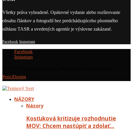
Všetky práva vyhradené. Opätovné vydanie alebo rozširovanie
obsahu článkov a fotografií bez predchádzajúceho písomného
súhlasu TASR a uvedených agentúr je výslovne zakázané.
Facebook
Instagram
Facebook
Instagram
@2019 - All Right Reserved. Designed and Developed by
PenciDesign
NÁZORY
Názory
Kosťuková kritizuje rozhodnutie
MOV: Chcem nastúpiť a zdolať…