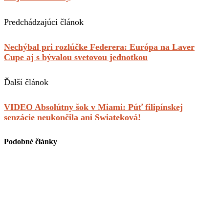
Predchádzajúci článok
Nechýbal pri rozlúčke Federera: Európa na Laver
Cupe aj s bývalou svetovou jednotkou
Ďalší článok
VIDEO Absolútny šok v Miami: Púť filipínskej
senzácie neukončila ani Swiateková!
Podobné články