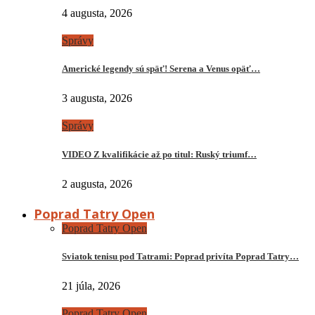
4 augusta, 2026
Správy
Americké legendy sú späť! Serena a Venus opäť…
3 augusta, 2026
Správy
VIDEO Z kvalifikácie až po titul: Ruský triumf…
2 augusta, 2026
Poprad Tatry Open
Poprad Tatry Open
Sviatok tenisu pod Tatrami: Poprad privíta Poprad Tatry…
21 júla, 2026
Poprad Tatry Open