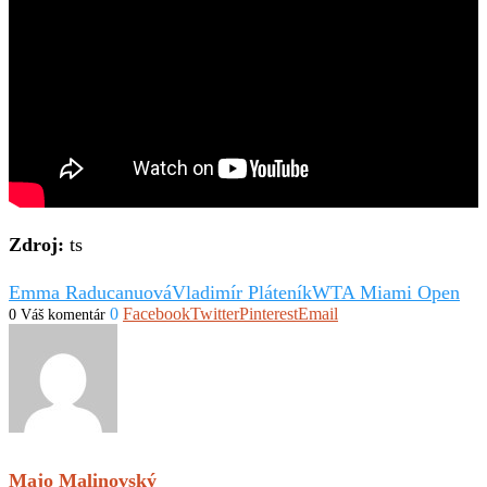
Zdroj:
ts
Emma Raducanuová
Vladimír Pláteník
WTA Miami Open
0
Facebook
Twitter
Pinterest
Email
0 Váš komentár
Majo Malinovský