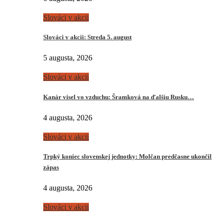
Slováci v akcii
Slováci v akcii: Streda 5. august
5 augusta, 2026
Slováci v akcii
Kanár visel vo vzduchu: Šramková na ďalšiu Rusku…
4 augusta, 2026
Slováci v akcii
Trpký koniec slovenskej jednotky: Molčan predčasne ukončil
zápas
4 augusta, 2026
Slováci v akcii