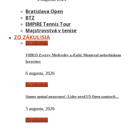
Bratislava Open
BTZ
EMPIRE Tennis Tour
Majstrovstvá v tenise
ZO ZÁKULISIA
Zo zákulisia
VIDEO Zverev, Medvedev a ďalší: Montreal pohrebiskom
favoritov
6 augusta, 2026
Zo zákulisia
Sinner upútal pozornosť: Líder pred US Open zamieril…
5 augusta, 2026
Zo zákulisia