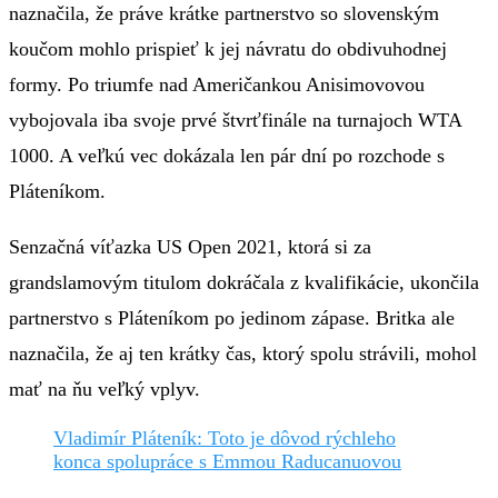
naznačila, že práve krátke partnerstvo so slovenským
koučom mohlo prispieť k jej návratu do obdivuhodnej
formy. Po triumfe nad Američankou Anisimovovou
vybojovala iba svoje prvé štvrťfinále na turnajoch WTA
1000. A veľkú vec dokázala len pár dní po rozchode s
Pláteníkom.
Senzačná víťazka US Open 2021, ktorá si za
grandslamovým titulom dokráčala z kvalifikácie, ukončila
partnerstvo s Pláteníkom po jedinom zápase. Britka ale
naznačila, že aj ten krátky čas, ktorý spolu strávili, mohol
mať na ňu veľký vplyv.
Vladimír Pláteník: Toto je dôvod rýchleho
konca spolupráce s Emmou Raducanuovou