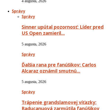
4 augusta, 2026
Správy
Správy
Sinner upútal pozornosť: Líder pred
US Open zamieril…
5 augusta, 2026
Správy
Ďalšia rana pre fanúšikov: Carlos
Alcaraz oznámil smutnú…
5 augusta, 2026
Správy
Trápenie grandslamovej víťazky:
Raducanuová zarmútila fanúšikov