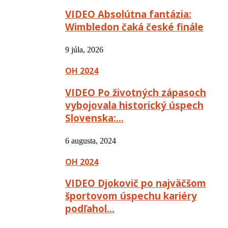
VIDEO Absolútna fantázia:
Wimbledon čaká české finále
9 júla, 2026
OH 2024
VIDEO Po životných zápasoch
vybojovala historický úspech
Slovenska:…
6 augusta, 2024
OH 2024
VIDEO Djokovič po najväčšom
športovom úspechu kariéry
podľahol…