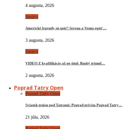
4 augusta, 2026
Správy
Americké legendy sú späť! Serena a Venus opäť…
3 augusta, 2026
Správy
VIDEO Z kvalifikácie až po titul: Ruský triumf…
2 augusta, 2026
Poprad Tatry Open
Poprad Tatry Open
Sviatok tenisu pod Tatrami: Poprad privíta Poprad Tatry…
21 júla, 2026
Poprad Tatry Open