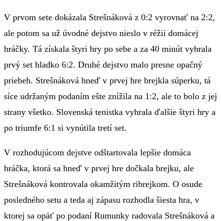
V prvom sete dokázala Strešnáková z 0:2 vyrovnať na 2:2,
ale potom sa už úvodné dejstvo nieslo v réžii domácej
hráčky. Tá získala štyri hry po sebe a za 40 minút vyhrala
prvý set hladko 6:2. Druhé dejstvo malo presne opačný
priebeh. Strešnáková hneď v prvej hre brejkla súperku, tá
síce udržaným podaním ešte znížila na 1:2, ale to bolo z jej
strany všetko. Slovenská tenistka vyhrala ďalšie štyri hry a
po triumfe 6:1 si vynútila tretí set.
V rozhodujúcom dejstve odštartovala lepšie domáca
hráčka, ktorá sa hneď v prvej hre dočkala brejku, ale
Strešnáková kontrovala okamžitým ribrejkom. O osude
posledného setu a teda aj zápasu rozhodla šiesta hra, v
ktorej sa opäť po podaní Rumunky radovala Strešnáková a