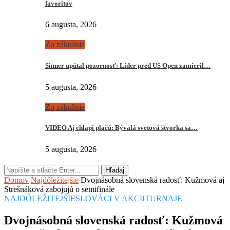
favoritov
6 augusta, 2026
Zo zákulisia
Sinner upútal pozornosť: Líder pred US Open zamieril…
5 augusta, 2026
Zo zákulisia
VIDEO Aj chlapi plačú: Bývalá svetová štvorka sa…
5 augusta, 2026
Hľadaj
Domov
Najdôležitejšie
Dvojnásobná slovenská radosť: Kužmová aj
Strešnáková zabojujú o semifinále
NAJDÔLEŽITEJŠIE
SLOVÁCI V AKCII
TURNAJE
Dvojnásobná slovenská radosť: Kužmová