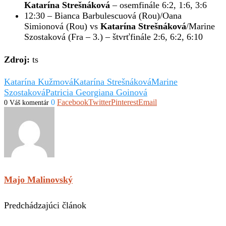
Katarína Strešnáková
– osemfinále 6:2, 1:6, 3:6
12:30 – Bianca Barbulescuová (Rou)/Oana
Simionová (Rou) vs
Katarína Strešnáková
/Marine
Szostaková (Fra – 3.) – štvrťfinále 2:6, 6:2, 6:10
Zdroj:
ts
Katarína Kužmová
Katarína Strešnáková
Marine
Szostaková
Patricia Georgiana Goinová
0
Facebook
Twitter
Pinterest
Email
0 Váš komentár
Majo Malinovský
Predchádzajúci článok