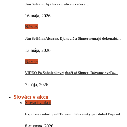
Ján Solčáni: Aj človek z ulice z večera…
16 mája, 2026
Názory
Ján Solčáni: Alcaraz, Djokovič a Sinner nemajú dokonalú…
13 mája, 2026
Názory
VIDEO Po Sabalenkovej útočí aj Sinner: Dávame oveľa…
7 mája, 2026
Slováci v akcii
Slováci v akcii
Explózia radosti pod Tatrami: Slovenský pár dobyl Poprad…
8 augusta, 2026