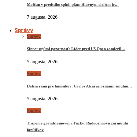
Molčan v predstihu splnil plán: Hlavným cieľom je…
7 augusta, 2026
Správy
Správy
Sinner upútal pozornosť: Líder pred US Open zamieril…
5 augusta, 2026
Správy
Ďalšia rana pre fanúšikov: Carlos Alcaraz oznámil smutnú…
5 augusta, 2026
Správy
Trápenie grandslamovej víťazky: Raducanuová zarmútila
fanúšikov