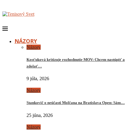
NÁZORY
Názory
Kosťuková kritizuje rozhodnutie MOV: Chcem nastúpiť a
zdolať…
9 júla, 2026
Názory
Stankovič o neúčasti Molčana na Bratislava Open: Sám…
25 júna, 2026
Názory