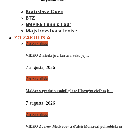
Bratislava Open
BTZ
EMPIRE Tennis Tour
Majstrovstvá v tenise
ZO ZÁKULISIA
Zo zákulisia
VIDEO Zmietla ju z kurtu a ruku jej…
7 augusta, 2026
Zo zákulisia
Molčan v predstihu splnil plán: Hlavným cieľom je…
7 augusta, 2026
Zo zákulisia
VIDEO Zverev, Medvedev a ďalší: Montreal pohrebiskom