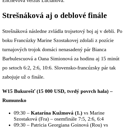
Enchevová verzus Lucianová.
Strešnáková aj o deblové finále
Strešnáková následne zvládla trojsetový boj aj v debli. Po
boku Francúzky Marine Szostakovej zdolali z pozície
turnajových trojok domáci nenasadený pár Bianca
Barbulescuová a Oana Simionová za hodinu aj 15 minút
po setoch 6:2, 2:6, 10:6. Slovensko-francúzsky pár tak
zabojuje už o finále.
W15 Bukurešť (15 000 USD, tvrdý povrch hala) –
Rumunsko
09:30 –
Katarína Kužmová (1.)
vs Marine
Szostaková (Fra) – osemfinále 7:5, 2:6, 6:4
09:30 – Patricia Georgiana Goinová (Rou) vs