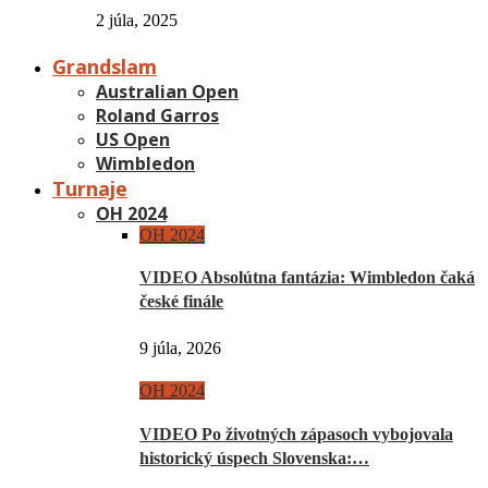
2 júla, 2025
Grandslam
Australian Open
Roland Garros
US Open
Wimbledon
Turnaje
OH 2024
OH 2024
VIDEO Absolútna fantázia: Wimbledon čaká
české finále
9 júla, 2026
OH 2024
VIDEO Po životných zápasoch vybojovala
historický úspech Slovenska:…