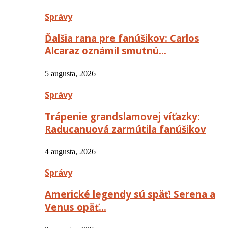
Správy
Ďalšia rana pre fanúšikov: Carlos
Alcaraz oznámil smutnú…
5 augusta, 2026
Správy
Trápenie grandslamovej víťazky:
Raducanuová zarmútila fanúšikov
4 augusta, 2026
Správy
Americké legendy sú späť! Serena a
Venus opäť…