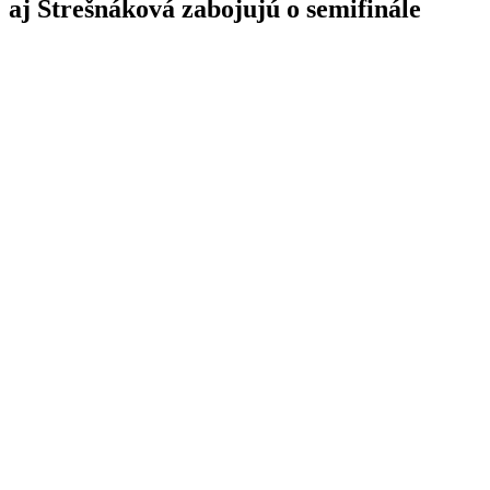
aj Strešnáková zabojujú o semifinále