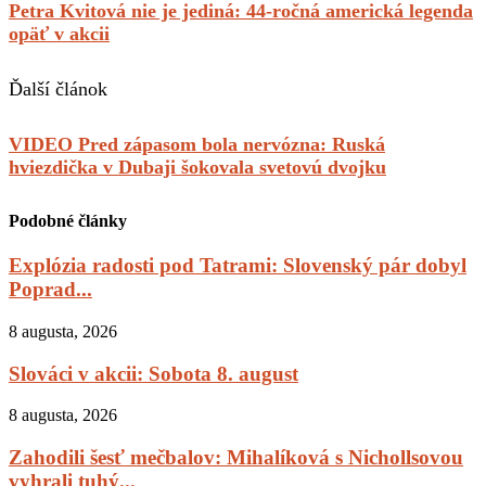
Petra Kvitová nie je jediná: 44-ročná americká legenda
opäť v akcii
Ďalší článok
VIDEO Pred zápasom bola nervózna: Ruská
hviezdička v Dubaji šokovala svetovú dvojku
Podobné články
Explózia radosti pod Tatrami: Slovenský pár dobyl
Poprad...
8 augusta, 2026
Slováci v akcii: Sobota 8. august
8 augusta, 2026
Zahodili šesť mečbalov: Mihalíková s Nichollsovou
vyhrali tuhý...