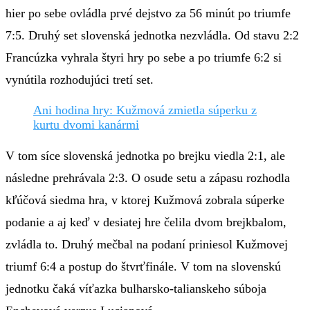
hier po sebe ovládla prvé dejstvo za 56 minút po triumfe
7:5. Druhý set slovenská jednotka nezvládla. Od stavu 2:2
Francúzka vyhrala štyri hry po sebe a po triumfe 6:2 si
vynútila rozhodujúci tretí set.
Ani hodina hry: Kužmová zmietla súperku z
kurtu dvomi kanármi
V tom síce slovenská jednotka po brejku viedla 2:1, ale
následne prehrávala 2:3. O osude setu a zápasu rozhodla
kľúčová siedma hra, v ktorej Kužmová zobrala súperke
podanie a aj keď v desiatej hre čelila dvom brejkbalom,
zvládla to. Druhý mečbal na podaní priniesol Kužmovej
triumf 6:4 a postup do štvrťfinále. V tom na slovenskú
jednotku čaká víťazka bulharsko-talianskeho súboja