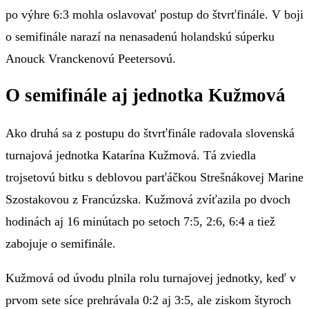
po výhre 6:3 mohla oslavovať postup do štvrťfinále. V boji
o semifinále narazí na nenasadenú holandskú súperku
Anouck Vranckenovú Peetersovú.
O semifinále aj jednotka Kužmová
Ako druhá sa z postupu do štvrťfinále radovala slovenská
turnajová jednotka Katarína Kužmová. Tá zviedla
trojsetovú bitku s deblovou parťáčkou Strešnákovej Marine
Szostakovou z Francúzska. Kužmová zvíťazila po dvoch
hodinách aj 16 minútach po setoch 7:5, 2:6, 6:4 a tiež
zabojuje o semifinále.
Kužmová od úvodu plnila rolu turnajovej jednotky, keď v
prvom sete síce prehrávala 0:2 aj 3:5, ale ziskom štyroch