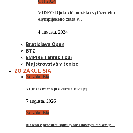
OH 2024
VIDEO Djokovič po zisku vytúženého
olympijského zlata v…
4 augusta, 2024
Bratislava Open
BTZ
EMPIRE Tennis Tour
Majstrovstvá v tenise
ZO ZÁKULISIA
Zo zákulisia
VIDEO Zmietla ju z kurtu a ruku jej…
7 augusta, 2026
Zo zákulisia
Molčan v predstihu splnil plán: Hlavným cieľom je…