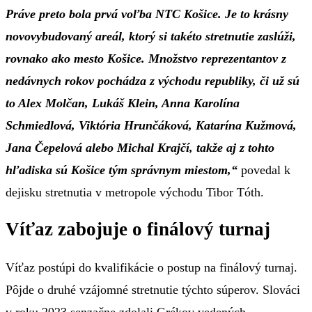
Práve preto bola prvá voľba NTC Košice. Je to krásny
novovybudovaný areál, ktorý si takéto stretnutie zaslúži,
rovnako ako mesto Košice. Množstvo reprezentantov z
nedávnych rokov pochádza z východu republiky, či už sú
to Alex Molčan, Lukáš Klein, Anna Karolína
Schmiedlová, Viktória Hrunčáková, Katarína Kužmová,
Jana Čepelová alebo Michal Krajčí, takže aj z tohto
hľadiska sú Košice tým správnym miestom,“
povedal k
dejisku stretnutia v metropole východu Tibor Tóth.
Víťaz zabojuje o finálový turnaj
Víťaz postúpi do kvalifikácie o postup na finálový turnaj.
Pôjde o druhé vzájomné stretnutie týchto súperov. Slováci
v roku 2023 senzačne zdolali Grékov vedených