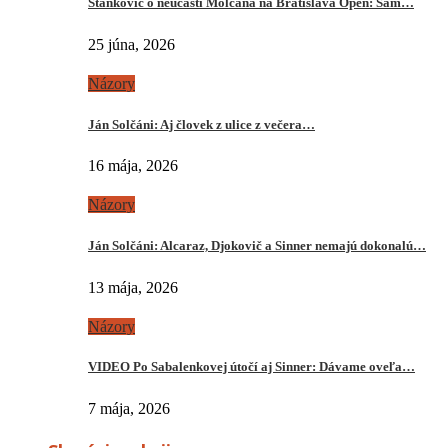
Stankovič o neúčasti Molčana na Bratislava Open: Sám…
25 júna, 2026
Názory
Ján Solčáni: Aj človek z ulice z večera…
16 mája, 2026
Názory
Ján Solčáni: Alcaraz, Djokovič a Sinner nemajú dokonalú…
13 mája, 2026
Názory
VIDEO Po Sabalenkovej útočí aj Sinner: Dávame oveľa…
7 mája, 2026