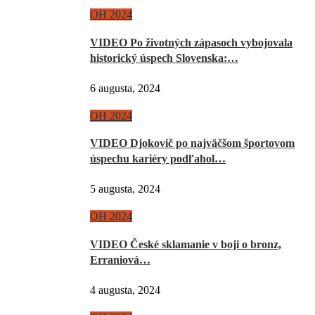
OH 2024
VIDEO Po životných zápasoch vybojovala
historický úspech Slovenska:…
6 augusta, 2024
OH 2024
VIDEO Djokovič po najväčšom športovom
úspechu kariéry podľahol…
5 augusta, 2024
OH 2024
VIDEO České sklamanie v boji o bronz,
Erraniová…
4 augusta, 2024