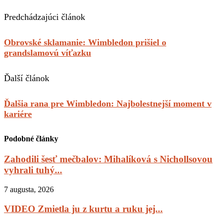
Predchádzajúci článok
Obrovské sklamanie: Wimbledon prišiel o
grandslamovú víťazku
Ďalší článok
Ďalšia rana pre Wimbledon: Najbolestnejší moment v
kariére
Podobné články
Zahodili šesť mečbalov: Mihalíková s Nichollsovou
vyhrali tuhý...
7 augusta, 2026
VIDEO Zmietla ju z kurtu a ruku jej...