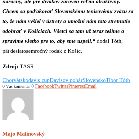
náročný, ale pre divákov zároveň veľmi atraktívny.
Chcem sa poďakovať Slovenskému tenisovému zväzu za
to, že nám vyšiel v ústrety a umožní nám toto stretnutie
odohrať v Košiciach. Všetci sa tam už teraz tešíme a
spravíme všetko pre to, aby sme uspeli,“
dodal Tóth,
päťdesiatosemročný rodák z Košíc.
Zdroj:
TASR
Chorvátsko
davis cup
Davisov pohár
Slovensko
Tibor Tóth
0
Facebook
Twitter
Pinterest
Email
0 Váš komentár
Majo Malinovský