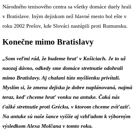
Národného tenisového centra sa všetky domáce duely hrali
v Bratislave. Iným dejiskom než hlavné mesto bol ešte v
roku 2002 Prešov, kde Slováci nastúpili proti Rumunsku.
Konečne mimo Bratislavy
„Som veľmi rád, že budeme hrať v Košiciach. Je to už
naozaj dávno, odkedy sme domáce stretnutie odohrali
mimo Bratislavy. Aj chalani túto myšlienku privítali.
Myslím si, že zmena dejiska je dobre naplánovaná, najmä
teraz, keď chceme hrať vonku na antuke. Čaká nás
ťažké stretnutie proti Grécku, v ktorom chceme zvíťaziť.
Na antuke sú naše šance vyššie aj vzhľadom k výborným
výsledkom Alexa Molčana v tomto roku.