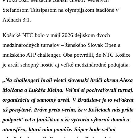
Stefanosom Tsitsipasom na olympijskom štadióne v
Aténach 3:1.
Košické NTC bolo v máji 2026 dejiskom dvoch
medzinárodných turnajov – ženského Slovak Open a
mužského ATP challenger. Oba potvrdili, že NTC Košice
je areál schopný hostiť aj veľké medzinárodné podujatia.
„Na challengeri hrali všetci slovenskí hráči okrem Alexa
Molčana a Lukáša Kleina. Veľmi si pochvaľovali turnaj,
organizáciu aj samotný areál. V Bratislave je to veľakrát
už presýtené. Práve preto verím, že v Košiciach nás príde
podporiť veľa fanúšikov a že vytvoria výbornú domácu
atmosféru, ktorá nám pomôže. Súper bude veľmi