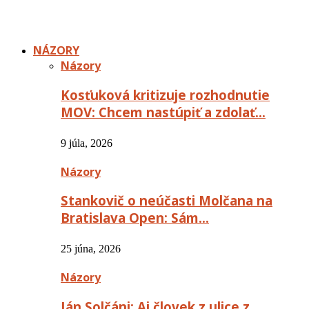
NÁZORY
Názory
Kosťuková kritizuje rozhodnutie
MOV: Chcem nastúpiť a zdolať…
9 júla, 2026
Názory
Stankovič o neúčasti Molčana na
Bratislava Open: Sám…
25 júna, 2026
Názory
Ján Solčáni: Aj človek z ulice z