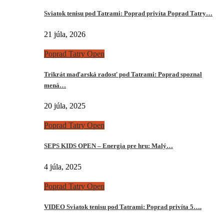
Sviatok tenisu pod Tatrami: Poprad privíta Poprad Tatry…
21 júla, 2026
Poprad Tatry Open
Trikrát maďarská radosť pod Tatrami: Poprad spoznal
mená…
20 júla, 2025
Poprad Tatry Open
SEPS KIDS OPEN – Energia pre hru: Malý…
4 júla, 2025
Poprad Tatry Open
VIDEO Sviatok tenisu pod Tatrami: Poprad privíta 5….