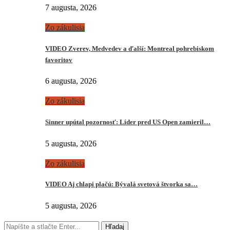
7 augusta, 2026
Zo zákulisia
VIDEO Zverev, Medvedev a ďalší: Montreal pohrebiskom
favoritov
6 augusta, 2026
Zo zákulisia
Sinner upútal pozornosť: Líder pred US Open zamieril…
5 augusta, 2026
Zo zákulisia
VIDEO Aj chlapi plačú: Bývalá svetová štvorka sa…
5 augusta, 2026
Hľadaj