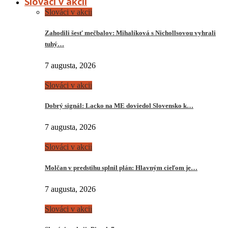
Slováci v akcii
Slováci v akcii
Zahodili šesť mečbalov: Mihalíková s Nichollsovou vyhrali
tuhý…
7 augusta, 2026
Slováci v akcii
Dobrý signál: Lacko na ME doviedol Slovensko k…
7 augusta, 2026
Slováci v akcii
Molčan v predstihu splnil plán: Hlavným cieľom je…
7 augusta, 2026
Slováci v akcii