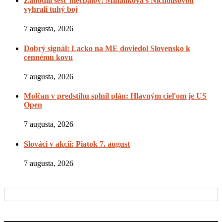
Zahodili šesť mečbalov: Mihalíková s Nichollsovou
vyhrali tuhý boj
7 augusta, 2026
Dobrý signál: Lacko na ME doviedol Slovensko k
cennému kovu
7 augusta, 2026
Molčan v predstihu splnil plán: Hlavným cieľom je US
Open
7 augusta, 2026
Slováci v akcii: Piatok 7. august
7 augusta, 2026