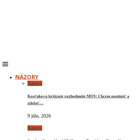
NÁZORY
Názory
Kosťuková kritizuje rozhodnutie MOV: Chcem nastúpiť a
zdolať…
9 júla, 2026
Názory