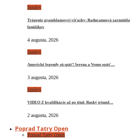
Správy
Trápenie grandslamovej víťazky: Raducanuová zarmútila
fanúšikov
4 augusta, 2026
Správy
Americké legendy sú späť! Serena a Venus opäť…
3 augusta, 2026
Správy
VIDEO Z kvalifikácie až po titul: Ruský triumf…
2 augusta, 2026
Poprad Tatry Open
Poprad Tatry Open