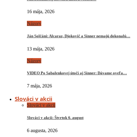
16 mája, 2026
Názory
Ján Solčáni: Alcaraz, Djokovič a Sinner nemajú dokonalú…
13 mája, 2026
Názory
VIDEO Po Sabalenkovej útočí aj Sinner: Dávame oveľa…
7 mája, 2026
Slováci v akcii
Slováci v akcii
Slováci v akcii: Štvrtok 6. august
6 augusta, 2026