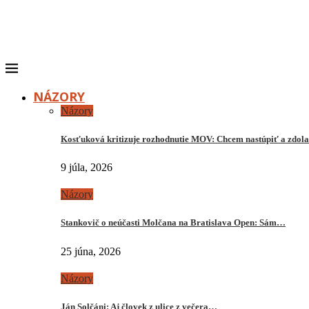
NÁZORY
Názory
Kosťuková kritizuje rozhodnutie MOV: Chcem nastúpiť a zdo
9 júla, 2026
Názory
Stankovič o neúčasti Molčana na Bratislava Open: Sám…
25 júna, 2026
Názory
Ján Solčáni: Aj človek z ulice z večera…