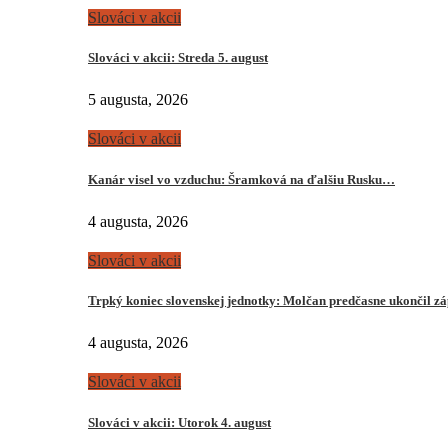
Slováci v akcii
Slováci v akcii: Streda 5. august
5 augusta, 2026
Slováci v akcii
Kanár visel vo vzduchu: Šramková na ďalšiu Rusku…
4 augusta, 2026
Slováci v akcii
Trpký koniec slovenskej jednotky: Molčan predčasne ukončil z
4 augusta, 2026
Slováci v akcii
Slováci v akcii: Utorok 4. august